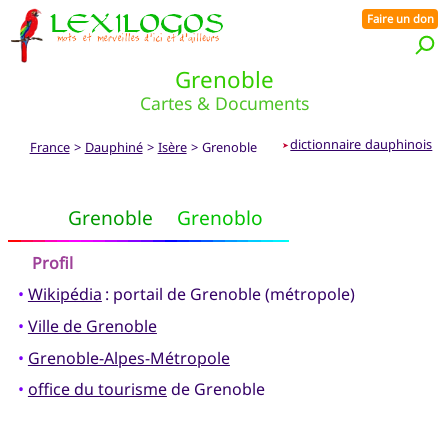
Faire un don
Grenoble
Cartes & Documents
dictionnaire dauphinois
France
>
Dauphiné
>
Isère
> Grenoble
➤
Grenoble
Grenoblo
Profil
•
Wikipédia
: portail de Grenoble (métropole)
•
Ville de Grenoble
•
Grenoble-Alpes-Métropole
•
office du tourisme
de Grenoble