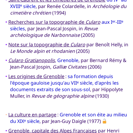
XVIII
siècle
, par Renée Colardelle, in
Archéologie du
e
cimetière chrétien
(1994)
•
Recherches sur la topographie de
Cularo
aux I
-III
er
e
siècles
, par Jean-Pascal Jospin, in
Revue
archéologique de Narbonnaise
(2005)
•
Note sur la topographie de
Cularo
par Benoît Helly, in
Le Monde alpin et rhodanien
(2005)
•
Cularo Gratianopolis
,
Grenoble
, par Bernard Rémy &
Jean-Pascal Jospin,
Galliæ Civitates
(2006)
•
Les origines de Grenoble
:
sa formation depuis
l'époque gauloise jusqu'au VII
siècle, d'après les
e
documents extraits de son sous-sol
, par Hippolyte
Muller, in
Revue de géographie alpine
(1930)
•
La culture en partage
:
Grenoble et son éite au milieu
du XIX
siècle
, par Jean-Guy Daigle (1977)
e
•
Grenoble, capitale des Alpes Françaises
par Henri