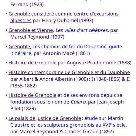
Ferrand (1923)
•
Grenoble considéré comme centre d'excursions
alpestres
par Henry Duhamel (1893)
•
Grenoble et Vienne
,
Les villes d'art célèbres
, par
Marcel Reymond (1907)
•
Grenoble
,
Les chemins de fer du Dauphiné, guide-
itinéraire
, par Antonin Macé (1861)
•
Histoire de Grenoble
‎ par Auguste Prudhomme (1888)
•
Histoire contemporaine de Grenoble et du Dauphiné
par Albert & André Albertin (1900) : I (1848-1855) &
II
(1855-1862)
•
Histoire de Grenoble
et de ses environs depuis sa
fondation sous le nom de
Cularo
, par Jean-Joseph
Pilot (1829)
•
Le palais de justice de Grenoble
:
étude sur Martin
Claustre et les sculpteurs grenoblois au XVI
siècle
,
e
par Marcel Reymond & Charles Giraud (1897)