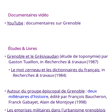
Documentaires vidéo
•
YouTube
: documentaires sur Grenoble
Études & Livres
•
Grenoble et le Grésivaudan
(étude de toponymie) par
Gaston Tuaillon, in
Recherches & travaux
(1987)
•
Le mot
cerneau
et les dictionnaires du français
, in
Recherches & travaux
(1984)
•
Autour du groupe épiscopal de Grenoble
:
deux
millénaires d'histoire
, édité par François Baucheron,
Franck Gabayet, Alain de Montjoye (1998)
•
Les emprises militaires dans l'urbanisme grenoblois