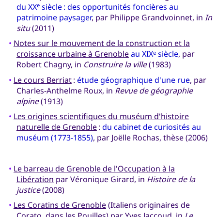
du XX
siècle : des opportunités foncières au
e
patrimoine paysager
, par Philippe Grandvoinnet, in
In
situ
(2011)
•
Notes sur le mouvement de la construction et la
croissance urbaine à Grenoble
au XIX
siècle
, par
e
Robert Chagny, in
Construire la ville
(1983)
•
Le cours Berriat
:
étude géographique d'une rue
, par
Charles-Anthelme Roux, in
Revue de géographie
alpine
(1913)
•
Les origines scientifiques du muséum d'histoire
naturelle de Grenoble
:
du cabinet de curiosités au
muséum (1773-1855)
, par Joëlle Rochas, thèse (2006)
•
Le barreau de Grenoble de l'Occupation à la
Libération
par Véronique Girard, in
Histoire de la
justice
(2008)
•
Les Coratins de Grenoble
(Italiens originaires de
Corato, dans les Pouilles) par Yves Jaccoud, in
Le