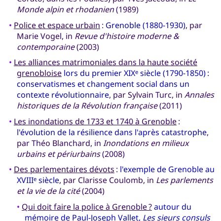
Monde alpin et rhodanien
(1989)
•
Police et espace urbain
:
Grenoble (1880-1930)
, par
Marie Vogel, in
Revue d'histoire moderne &
contemporaine
(2003)
•
Les alliances matrimoniales dans la haute société
grenobloise
lors du premier XIX
siècle (1790-1850) :
e
conservatismes et changement social dans un
contexte révolutionnaire
, par Sylvain Turc, in
Annales
historiques de la Révolution française
(2011)
•
Les inondations de 1733 et 1740 à Grenoble
:
l'évolution de la résilience dans l'après catastrophe
,
par Théo Blanchard, in
Inondations en milieux
urbains et périurbains
(2008)
•
Des parlementaires dévots
:
l'exemple de Grenoble au
XVIII
siècle
, par Clarisse Coulomb, in
Les parlements
e
et la vie de la cité
(2004)
•
Qui doit faire la police à Grenoble ?
autour du
mémoire de Paul-Joseph Vallet,
Les sieurs consuls