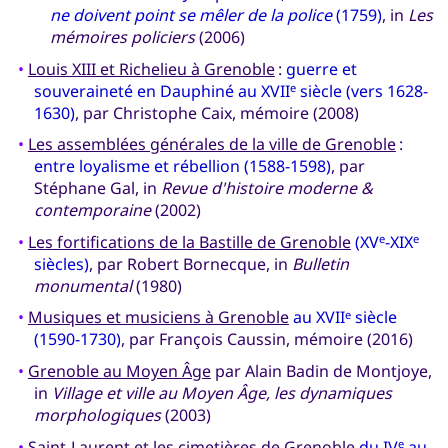
ne doivent point se mêler de la police
(1759)
, in
Les
mémoires policiers
(2006)
•
Louis XIII et Richelieu à Grenoble
:
guerre et
souveraineté en Dauphiné au XVII
siècle (vers 1628-
e
1630)
, par Christophe Caix, mémoire (2008)
•
Les assemblées générales de la ville de Grenoble
:
entre loyalisme et rébellion (1588-1598)
, par
Stéphane Gal, in
Revue d'histoire moderne &
contemporaine
(2002)
•
Les fortifications de la Bastille de Grenoble
(XV
-XIX
e
e
siècles)
, par Robert Bornecque, in
Bulletin
monumental
(1980)
•
Musiques et musiciens à Grenoble
au XVII
siècle
e
(1590-1730)
, par François Caussin, mémoire (2016)
•
Grenoble au Moyen Âge
par Alain Badin de Montjoye,
in
Village et ville au Moyen Âge, les dynamiques
morphologiques
(2003)
•
Saint-Laurent et les cimetières de Grenoble
du IV
au
e