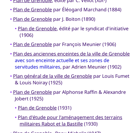
•
Plan de Grenoble
, édité par C. Vellot (XIX
)
•
Plan de Grenoble
par Éléogard Marchand (1884)
•
Plan de Grenoble
par J. Boiton (1890)
•
Plan de Grenoble
, édité par le syndicat d'initiative
(1906)
•
Plan de Grenoble
par François Meunier (1906)
•
Plan des anciennes enceintes de la ville de Grenoble
avec son enceinte actuelle et ses zones de
servitudes militaires
, par Adrien Meunier (1902)
•
Plan général de la ville de Grenoble
par Louis Fumet
& Louis Noiray (1925)
•
Plan de Grenoble
par Alphonse Raffin & Alexandre
Jobert (1925)
•
Plan de Grenoble
(1931)
•
Plan d'étude pour l'aménagement des terrains
militaires Rabot et la Bastille
(1930)