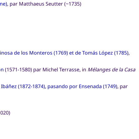
gne)
, par Matthaeus Seutter (~1735)
pinosa de los Monteros (1769) et de Tomás López (1785)
,
on
(1571-1580) par Michel Terrasse, in
Mélanges de la Casa
al Ibáñez (1872-1874), pasando por Ensenada (1749)
, par
020)