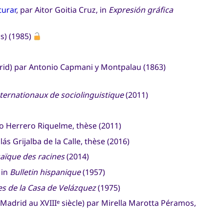
turar
, par Aitor Goitia Cruz, in
Expresión gráfica
s) (1985)
rid) par Antonio Capmani y Montpalau (1863)
nternationaux de sociolinguistique
(2011)
ío Herrero Riquelme, thèse (2011)
s Grijalba de la Calle, thèse (2016)
aïque des racines
(2014)
 in
Bulletin hispanique
(1957)
s de la Casa de Velázquez
(1975)
 Madrid au XVIII
siècle) par Mirella Marotta Péramos,
e