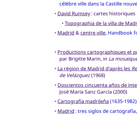
célèbre ville dans la Castille no
•
David Rumsey
: cartes historiques
•
Topographia de la villa de Mad
•
Madrid
&
centre ville
,
Handbook fo
•
Productions cartographiques et pr
par Brigitte Marin, in
La mosaïque
•
La région de Madrid d'après les
Re
de Velázquez
(1968)
•
Doscientos cincuenta años de int
José María Sanz García (2000)
•
Cartografía madrileña
(1635-1982)
•
Madrid
:
tres siglos de cartografía