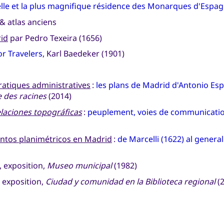
uvelle et la plus magnifique résidence des Monarques d'Espa
 & atlas anciens
rid
par Pedro Texeira (1656)
r Travelers
, Karl Baedeker (1901)
atiques administratives
:
les plans de Madrid d'Antonio Es
 des racines
(2014)
laciones topográficas
:
peuplement, voies de communicati
entos planimétricos en Madrid
:
de Marcelli (1622) al gener
, exposition,
Museo municipal
(1982)
, exposition,
Ciudad y comunidad en la Biblioteca regional
(2