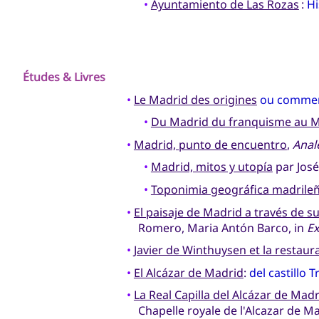
•
Ayuntamiento de Las Rozas
:
Hi
Études & Livres
•
Le Madrid des origines
ou comment
•
Du Madrid du franquisme au M
•
Madrid, punto de encuentro
,
Anal
•
Madrid, mitos y utopía
par José
•
Toponimia geográfica madrile
•
El paisaje de Madrid a través de s
Romero, Maria Antón Barco, in
Ex
•
Javier de Winthuysen et la restaur
•
El Alcázar de Madrid
:
del castillo 
•
La Real Capilla del Alcázar de Mad
Chapelle royale de l'Alcazar de M