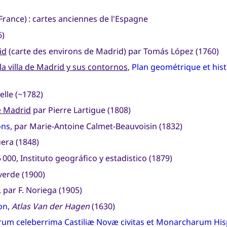
France) : cartes anciennes de l'Espagne
6)
id
(carte des environs de Madrid) par Tomás López (1760)
la villa de Madrid y sus contornos
,
Plan geométrique et histo
lle (~1782)
e Madrid
par Pierre Lartigue (1808)
ons
, par Marie-Antoine Calmet-Beauvoisin (1832)
era (1848)
5 000, Instituto geográfico y estadistico (1879)
verde (1900)
, par F. Noriega (1905)
on
,
Atlas Van der Hagen
(1630)
um celeberrima Castiliæ Novæ civitas et Monarcharum Hisp