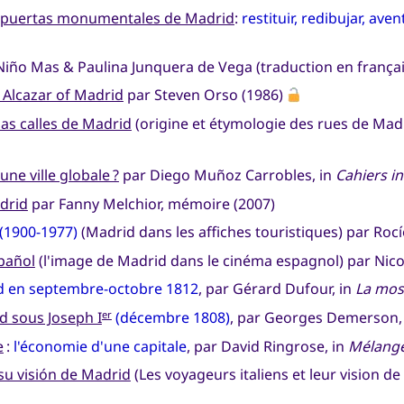
s puertas monumentales de Madrid
:
restituir, redibujar, aven
Niño Mas & Paulina Junquera de Vega (traduction en françai
e Alcazar of Madrid
par Steven Orso (1986)
las calles de Madrid
(origine et étymologie des rues de Mad
une ville globale ?
par Diego Muñoz Carrobles, in
Cahiers i
drid
par Fanny Melchior, mémoire (2007)
(1900-1977)
(Madrid dans les affiches touristiques) par Roc
pañol
(l'image de Madrid dans le cinéma espagnol) par Nicolá
d en septembre-octobre 1812
, par Gérard Dufour, in
La mos
d sous Joseph I
(décembre 1808)
, par Georges Demerson,
er
e
:
l'économie d'une capitale
, par David Ringrose, in
Mélange
su visión de Madrid
(Les voyageurs italiens et leur vision de