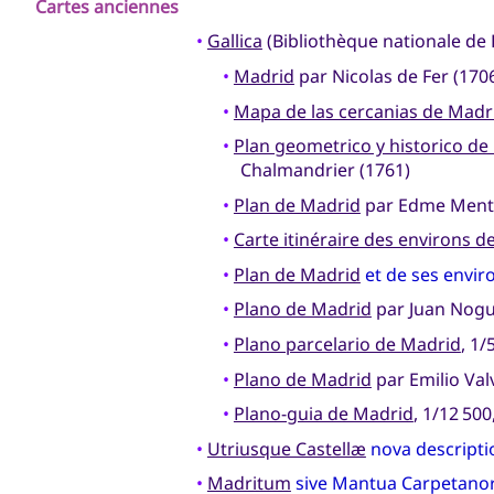
Cartes anciennes
•
Gallica
(Bibliothèque nationale de 
•
Madrid
par Nicolas de Fer (170
•
Mapa de las cercanias de Madr
•
Plan geometrico y historico de 
Chalmandrier (1761)
•
Plan de Madrid
par Edme Mente
•
Carte itinéraire des environs d
•
Plan de Madrid
et de ses envir
•
Plano de Madrid
par Juan Nogu
•
Plano parcelario de Madrid
, 1/
•
Plano de Madrid
par Emilio Val
•
Plano-guia de Madrid
, 1/12 500
•
Utriusque Castellæ
nova descripti
•
Madritum
sive Mantua Carpetanor