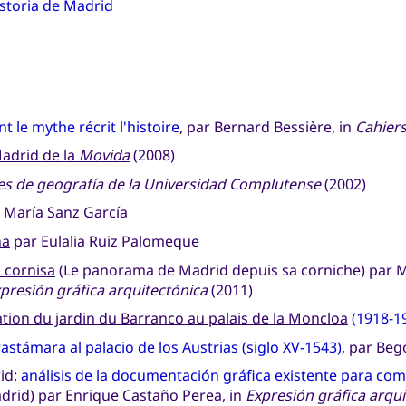
storia de Madrid
 le mythe récrit l'histoire
, par Bernard Bessière, in
Cahier
adrid de la
Movida
(2008)
es de geografía de la Universidad Complutense
(2002)
 María Sanz García
ña
par Eulalia Ruiz Palomeque
u cornisa
(Le panorama de Madrid depuis sa corniche) par Ma
presión gráfica arquitectónica
(2011)
ation du jardin du Barranco au palais de la Moncloa
(1918-1
Trastámara al palacio de los Austrias (siglo XV-1543)
, par Beg
rid
:
análisis de la documentación gráfica existente para com
adrid) par Enrique Castaño Perea, in
Expresión gráfica arqui