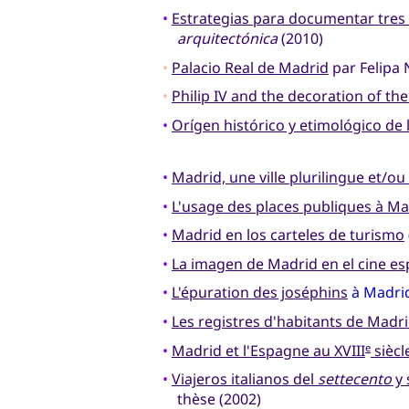
•
Estrategias para documentar tre
arquitectónica
(2010)
•
Palacio Real de Madrid
par Felipa 
•
Philip IV and the decoration of th
•
Orígen histórico y etimológico de 
•
Madrid, une ville plurilingue et/ou 
•
L'usage des places publiques à Ma
•
Madrid en los carteles de turismo
•
La imagen de Madrid en el cine es
•
L'épuration des joséphins
à Madri
•
Les registres d'habitants de Madri
•
Madrid et l'Espagne au XVIII
siècl
e
•
Viajeros italianos del
settecento
y 
thèse (2002)