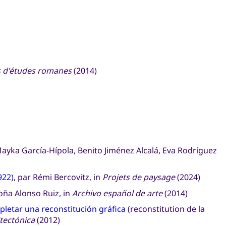
s d'études romanes
(2014)
yka García-Hípola, Benito Jiménez Alcalá, Eva Rodríguez
922)
, par Rémi Bercovitz, in
Projets de paysage
(2024)
oña Alonso Ruiz, in
Archivo español de arte
(2014)
pletar una reconstitución gráfica
(reconstitution de la
tectónica
(2012)