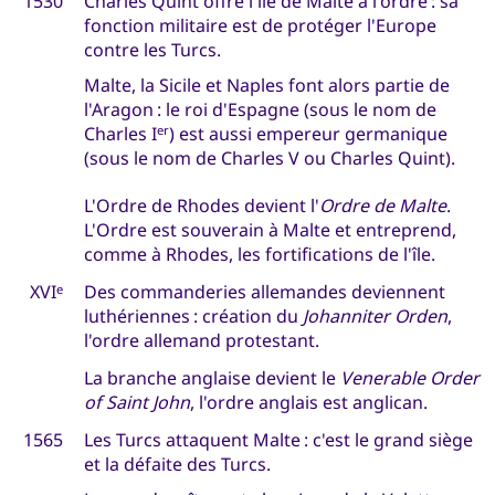
1530
Charles Quint offre l'île de Malte à l'ordre : sa
fonction militaire est de protéger l'Europe
contre les Turcs.
Malte, la Sicile et Naples font alors partie de
l'Aragon : le roi d'Espagne (sous le nom de
Charles I
) est aussi empereur germanique
er
(sous le nom de Charles V ou Charles Quint).
L'Ordre de Rhodes devient l'
Ordre de Malte
.
L'Ordre est souverain à Malte et entreprend,
comme à Rhodes, les fortifications de l'île.
XVI
Des commanderies allemandes deviennent
e
luthériennes : création du
Johanniter Orden
,
l'ordre allemand protestant.
La branche anglaise devient le
Venerable Order
of Saint John
, l'ordre anglais est anglican.
1565
Les Turcs attaquent Malte : c'est le grand siège
et la défaite des Turcs.