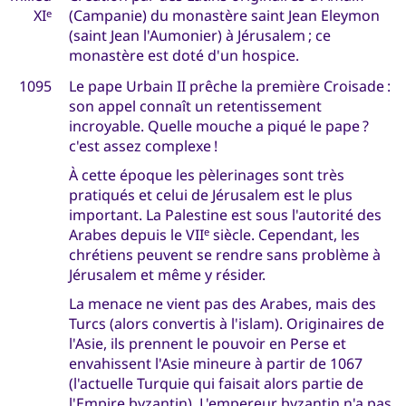
XI
(Campanie) du monastère saint Jean Eleymon
e
(saint Jean l'Aumonier) à Jérusalem ; ce
monastère est doté d'un hospice.
1095
Le pape Urbain II prêche la première Croisade :
son appel connaît un retentissement
incroyable. Quelle mouche a piqué le pape ?
c'est assez complexe !
À cette époque les pèlerinages sont très
pratiqués et celui de Jérusalem est le plus
important. La Palestine est sous l'autorité des
Arabes depuis le VII
siècle. Cependant, les
e
chrétiens peuvent se rendre sans problème à
Jérusalem et même y résider.
La menace ne vient pas des Arabes, mais des
Turcs (alors convertis à l'islam). Originaires de
l'Asie, ils prennent le pouvoir en Perse et
envahissent l'Asie mineure à partir de 1067
(l'actuelle Turquie qui faisait alors partie de
l'Empire byzantin). L'empereur byzantin n'a pas