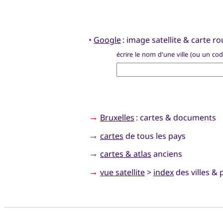
•
Google
: image satellite & carte rou
écrire le nom d'une ville (ou un co
→
Bruxelles
: cartes & documents
→
cartes
de tous les pays
→
cartes & atlas
anciens
→
vue satellite
>
index
des villes & 