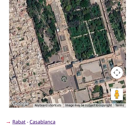
Keyboard shortcuts
Image may be subject to copyright
Terms
→
Rabat
-
Casablanca