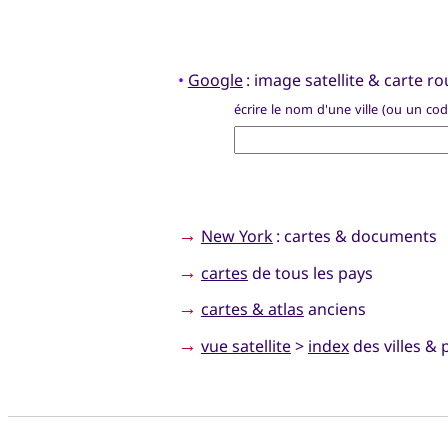
•
Google
: image satellite & carte rou
écrire le nom d'une ville (ou un co
→
New York
: cartes & documents
→
cartes
de tous les pays
→
cartes & atlas
anciens
→
vue satellite
>
index
des villes & 