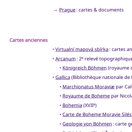
→
Prague
: cartes & documents
Cartes anciennes
•
Virtualní mapová sbírka
: cartes a
•
Arcanum
: 2
relevé topographique
e
•
Königreich Böhmen
(royaume d
•
Gallica
(Bibliothèque nationale de
•
Marchionatus Moraviæ
par Cal
•
Royaume de Boheme
par Nicol
•
Bohemia
(XVII
)
e
•
Carte de Boheme Moravie Silés
•
Geologie von Böhmen
: carte 