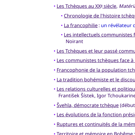
•
Les Tchèques au XX
siècle
,
Matéria
e
•
Chronologie de l'histoire tchè
•
La francophilie
:
un révélateur d
•
Les intellectuels communistes 
Noirant
•
Les Tchèques et leur passé commu
•
Les communistes tchèques face à 
•
Francophonie de la population tc
•
La tradition bohémiste et le disc
•
Les relations culturelles et politi
František Šístek, Igor Tchoukari
•
Švehla, démocrate tchèque
(début
•
Les évolutions de la fonction prés
•
Ruptures et continuités de la mé
•
Territoire et mémoire en Bohême