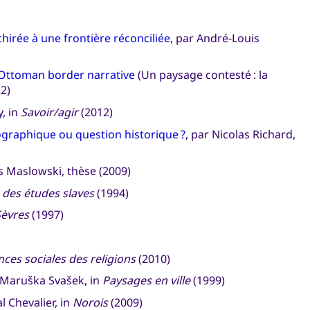
hirée à une frontière réconciliée
, par André-Louis
 Ottoman border narrative
(Un paysage contesté : la
2)
, in
Savoir/agir
(2012)
graphique ou question historique ?
, par Nicolas Richard,
s Maslowski, thèse (2009)
 des études slaves
(1994)
Sèvres
(1997)
nces sociales des religions
(2010)
 Maruška Svašek, in
Paysages en ville
(1999)
l Chevalier, in
Norois
(2009)