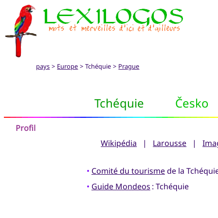
pays
>
Europe
> Tchéquie >
Prague
Tchéquie
Česko
Profil
Wikipédia
|
Larousse
|
Ima
•
Comité du tourisme
de la Tchéqui
•
Guide Mondeos
: Tchéquie