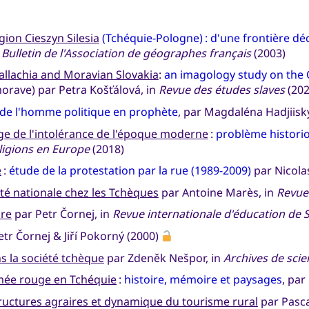
gion Cieszyn Silesia
(Tchéquie-Pologne) : d'une frontière déc
n
Bulletin de l'Association de géographes français
(2003)
llachia and Moravian Slovakia
:
an imagology study on the
orave) par Petra Košťálová, in
Revue des études slaves
(202
t de l'homme politique en prophète
, par Magdaléna Hadjiisky
age de l'intolérance de l'époque moderne
:
problème historio
eligions en Europe
(2018)
e
:
étude de la protestation par la rue (1989-2009)
par Nicola
tité nationale chez les Tchèques
par Antoine Marès, in
Revue
ire
par Petr Čornej, in
Revue internationale d'éducation de 
tr Čornej & Jiří Pokorný (2000)
s la société tchèque
par Zdeněk Nešpor, in
Archives de scie
rmée rouge en Tchéquie
:
histoire, mémoire et paysages
, par
ructures agraires et dynamique du tourisme rural
par Pasca