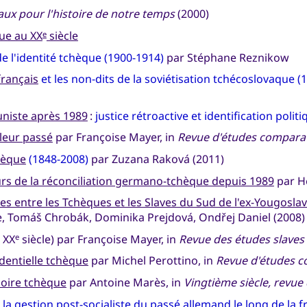
ux pour l'histoire de notre temps
(2000)
que au XX
siècle
e
e l'identité tchèque (1900-1914)
par Stéphane Reznikow
français
et les non-dits de la soviétisation tchécoslovaque 
niste après 1989
:
justice rétroactive et identification politi
leur passé
par Françoise Mayer, in
Revue d'études comparat
hèque
(1848-2008)
par Zuzana Raková (2011)
ours de la réconciliation germano-tchèque depuis 1989
par Hé
ques entre les Tchèques et les Slaves du Sud de l'ex-Yougoslav
ne, Tomáš Chrobák, Dominika Prejdová, Ondřej Daniel (2008)
 XX
siècle) par Françoise Mayer, in
Revue des études slaves
e
identielle tchèque
par Michel Perottino, in
Revue d'études c
moire tchèque
par Antoine Marès, in
Vingtième siècle, revue 
:
la gestion post-socialiste du passé allemand le long de la