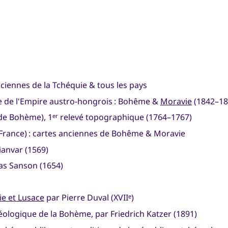
nciennes de la Tchéquie & tous les pays
 de l'Empire austro-hongrois : Bohême &
Moravie
(1842–18
e Bohème), 1
relevé topographique (1764–1767)
er
 France) : cartes anciennes de Bohême & Moravie
ianvar (1569)
as Sanson (1654)
ie et Lusace
par Pierre Duval (XVII
)
e
géologique de la Bohème, par Friedrich Katzer (1891)