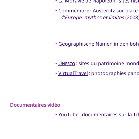
•
La Moravie de Napoléon
: sites hi
•
Commémorer Austerlitz sur place 
d'Europe, mythes et limites
(2008
•
Geographische Namen in den bö
•
Unesco
: sites du patrimoine mond
•
VirtualTravel
: photographies pano
Documentaires vidéo
•
YouTube
: documentaires sur la T