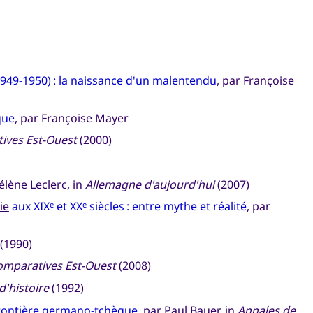
(1949-1950) : la naissance d'un malentendu
, par Françoise
que
, par Françoise Mayer
ives Est-Ouest
(2000)
lène Leclerc, in
Allemagne d'aujourd'hui
(2007)
ie
aux XIX
et XX
siècles : entre mythe et réalité
, par
e
e
(1990)
omparatives Est-Ouest
(2008)
d'histoire
(1992)
 frontière germano-tchèque
, par Paul Bauer, in
Annales de