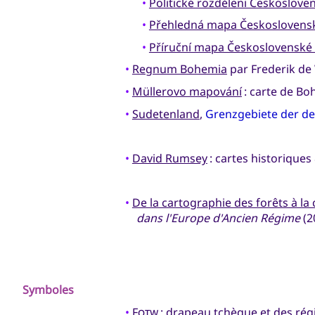
•
Politické rozděleni Českoslove
•
Přehledná mapa Československ
•
Příruční mapa Československé 
•
Regnum Bohemia
par Frederik de
•
Müllerovo mapování
: carte de Bo
•
Sudetenland
,
Grenzgebiete der de
•
David Rumsey
: cartes historiques
•
De la cartographie des forêts à la 
dans l'Europe d'Ancien Régime
(2
Symboles
•
Fotw
: drapeau tchèque et des rég