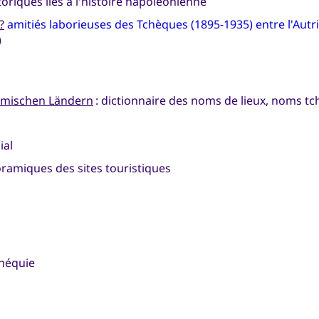
storiques liés à l'histoire napoléonienne
?
amitiés laborieuses des Tchèques (1895-1935) entre l'Autric
)
hmischen Ländern
: dictionnaire des noms de lieux, noms t
ial
ramiques des sites touristiques
chéquie