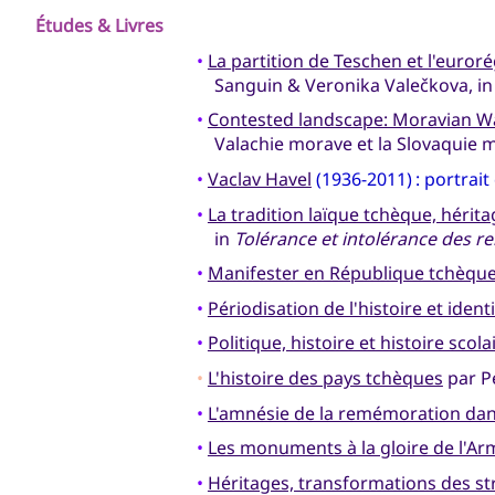
Études & Livres
•
La partition de Teschen et l'euroré
Sanguin & Veronika Valečkova, i
•
Contested landscape: Moravian Wa
Valachie morave et la Slovaquie m
•
Vaclav Havel
(1936-2011) : portrai
•
La tradition laïque tchèque, hérit
in
Tolérance et intolérance des r
•
Manifester en République tchèqu
•
Périodisation de l'histoire et iden
•
Politique, histoire et histoire scola
•
L'histoire des pays tchèques
par Pe
•
L'amnésie de la remémoration dan
•
Les monuments à la gloire de l'A
•
Héritages, transformations des st