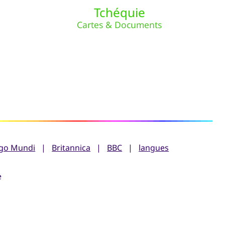
Tchéquie
Cartes & Documents
go Mundi
|
Britannica
|
BBC
|
langues
e