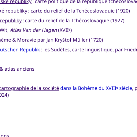
nské republiky
: carte politique de la république tchécoslov
é republiky
: carte du relief de la Tchécoslovaquie (1920)
republiky
: carte du relief de la Tchécoslovaquie (1927)
 Wit,
Atlas Van der Hagen
(XVII
)
e
hème & Moravie par Jan Kryštof Müller (1720)
utschen Republik
: les Sudètes, carte linguistique, par Frie
 & atlas anciens
cartographie de la société
dans la Bohême du XVIII
siècle
, 
e
024)
ions