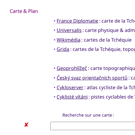
Carte & Plan
•
France Diplomatie
: carte de la Tc
•
Universalis
: carte physique & admi
•
Wikimédia
: cartes de la Tchéquie
•
Grida
: cartes de la Tchéquie, to
•
Geoprohlížeč
: carte topographiqu
•
Český svaz orientačních sportů
: c
•
Cykloserver
: atlas cycliste de la T
•
Cyklisté vítáni
: pistes cyclables de
Recherche sur une carte :
✘