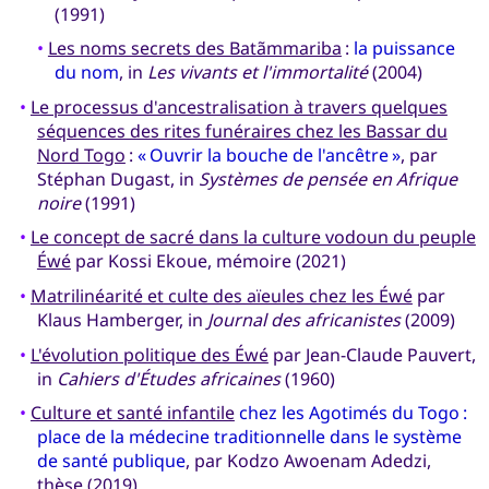
(1991)
•
Les noms secrets des Batãmmariba
:
la puissance
du nom
, in
Les vivants et l'immortalité
(2004)
•
Le processus d'ancestralisation à travers quelques
séquences des rites funéraires chez les Bassar du
Nord Togo
:
« Ouvrir la bouche de l'ancêtre »
, par
Stéphan Dugast, in
Systèmes de pensée en Afrique
noire
(1991)
•
Le concept de sacré dans la culture vodoun du peuple
Éwé
par Kossi Ekoue, mémoire (2021)
•
Matrilinéarité et culte des aïeules chez les Éwé
par
Klaus Hamberger, in
Journal des africanistes
(2009)
•
L'évolution politique des Éwé
par Jean-Claude Pauvert,
in
Cahiers d'Études africaines
(1960)
•
Culture et santé infantile
chez les Agotimés du Togo :
place de la médecine traditionnelle dans le système
de santé publique
, par Kodzo Awoenam Adedzi,
thèse (2019)