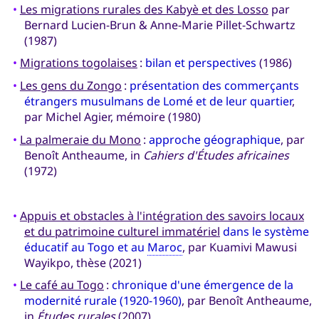
•
Les migrations rurales des Kabyè et des Losso
par
Bernard Lucien-Brun & Anne-Marie Pillet-Schwartz
(1987)
•
Migrations togolaises
:
bilan et perspectives
(1986)
•
Les gens du Zongo
:
présentation des commerçants
étrangers musulmans de Lomé et de leur quartier
,
par Michel Agier, mémoire (1980)
•
La palmeraie du Mono
:
approche géographique
, par
Benoît Antheaume, in
Cahiers d'Études africaines
(1972)
•
Appuis et obstacles à l'intégration des savoirs locaux
et du patrimoine culturel immatériel
dans le système
éducatif au Togo et au
Maroc
, par Kuamivi Mawusi
Wayikpo, thèse (2021)
•
Le café au Togo
:
chronique d'une émergence de la
modernité rurale (1920-1960)
, par Benoît Antheaume,
in
Études rurales
(2007)