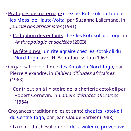
•
Pratiques de maternage
chez les Kotokoli du Togo et
les Mossi de Haute-Volta
, par Suzanne Lallemand, in
Journal des africanistes
(1981)
•
L'adoption des enfants
chez les Kotokoli du Togo
, in
Anthropologie et sociétés
(2003)
•
La fête suwa
:
un rite agraire chez les Kotokoli du
Nord Togo
, avec H. Aboudou Issifou (1967)
•
Organisation politique
des Kotoli du Nord Togo
, par
Pierre Alexandre, in
Cahiers d'Études africaines
(1963)
•
Contribution à l'histoire de la chefferie cotokoli
par
Robert Cornevin, in
Cahiers d'études africaines
(1964)
•
Croyances traditionnelles et santé
chez les Kotokoli
du Centre Togo
, par Jean-Claude Barbier (1988)
•
La mort du cheval du roi
:
de la violence préventive
,