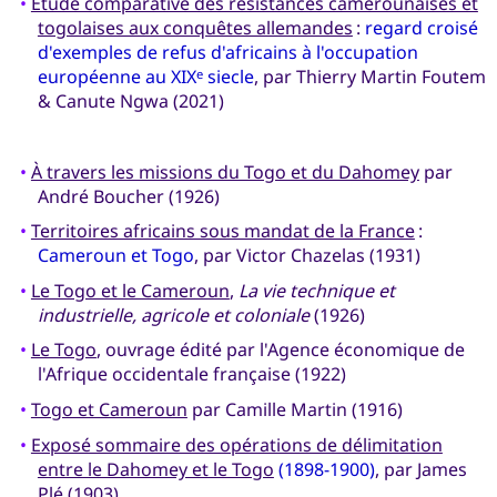
•
Étude comparative des résistances camerounaises et
togolaises aux conquêtes allemandes
:
regard croisé
d'exemples de refus d'africains à l'occupation
européenne au XIX
siecle
, par Thierry Martin Foutem
e
& Canute Ngwa (2021)
•
À travers les missions du Togo et du Dahomey
par
André Boucher (1926)
•
Territoires africains sous mandat de la France
:
Cameroun et Togo
, par Victor Chazelas (1931)
•
Le Togo et le Cameroun
,
La vie technique et
industrielle, agricole et coloniale
(1926)
•
Le Togo
, ouvrage édité par l'Agence économique de
l'Afrique occidentale française (1922)
•
Togo et Cameroun
par Camille Martin (1916)
•
Exposé sommaire des opérations de délimitation
entre le Dahomey et le Togo
(1898-1900)
, par James
Plé (1903)