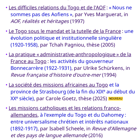
•
Les difficiles relations du Togo et de l'AOF
:
« Nous ne
sommes pas des Aofiens »
, par Yves Marguerat, in
AOF, réalités et héritages
(1997)
•
Le Togo sous le mandat et la tutelle de la France
:
une
évolution politique et institutionnelle singulière
(1920-1958)
, par Tchah Pagniou, thèse (2005)
•
La pratique « administrative-anthropologique » de la
France au Togo
:
les activités du gouverneur
Bonnecarrère (1922-1931)
, par Ulrike Schürkens, in
Revue française d'histoire d'outre-mer
(1994)
•
La société des missions africaines au Togo
et la
province de Strasbourg (de la fin du XIX
au début du
e
XX
siècle)
, par Carole Goetz, thèse (2025)
e
NOUVEAU
•
Les missions catholiques et les relations franco-
allemandes
,
à l'exemple du Togo et du Dahomey :
entre universalisme chrétien et intérêts nationaux
(1892-1917)
, par Isabell Scheele, in
Revue d'Allemagne
et des pays de langue allemande
(2016)