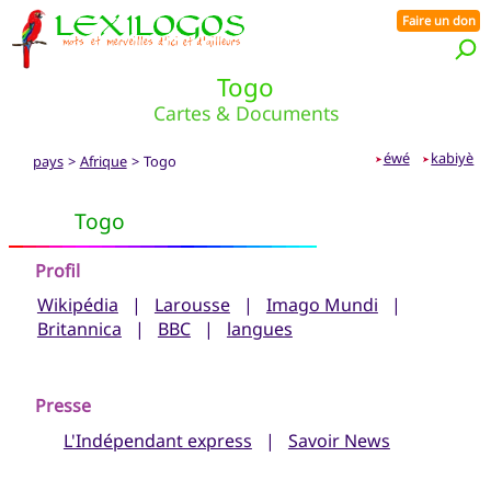
Faire un don
Togo
Cartes & Documents
éwé
kabiyè
pays
>
Afrique
> Togo
➤
➤
Togo
Profil
Wikipédia
|
Larousse
|
Imago Mundi
|
Britannica
|
BBC
|
langues
Presse
L'Indépendant express
|
Savoir News