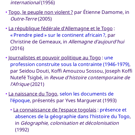
international
(1956)
•
Togo, le peuple non violent ?
par Étienne Damome, in
Outre-Terre
(2005)
•
La république fédérale d'Allemagne et le Togo
:
« Prendre pied » sur le continent africain ?
, par
Christine de Gemeaux, in
Allemagne d'aujourd'hui
(2016)
•
Journalistes et pouvoir politique au Togo
:
une
profession construite sous la contrainte (1946-1979)
,
par Seidou Douti, Koffi Amouzou Sossou, Joseph Koffi
Nutefé Tsigbé, in
Revue d'histoire contemporaine de
l'Afrique
(2021)
•
La naissance du Togo
,
selon les documents de
l'époque
, présentés par Yves Marguerat (1993)
•
La connaissance de l'espace togolais
:
présence et
absences de la géographie dans l'histoire du Togo
,
in
Géographie, colonisation et décolonisation
(1992)