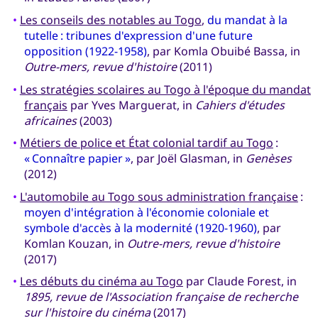
•
Les conseils des notables au Togo
,
du mandat à la
tutelle : tribunes d'expression d'une future
opposition (1922-1958)
, par Komla Obuibé Bassa, in
Outre-mers, revue d'histoire
(2011)
•
Les stratégies scolaires au Togo à l'époque du mandat
français
par Yves Marguerat, in
Cahiers d'études
africaines
(2003)
•
Métiers de police et État colonial tardif au Togo
:
« Connaître papier »
, par Joël Glasman, in
Genèses
(2012)
•
L'automobile au Togo sous administration française
:
moyen d'intégration à l'économie coloniale et
symbole d'accès à la modernité (1920-1960)
, par
Komlan Kouzan, in
Outre-mers, revue d'histoire
(2017)
•
Les débuts du cinéma au Togo
par Claude Forest, in
1895, revue de l'Association française de recherche
sur l'histoire du cinéma
(2017)