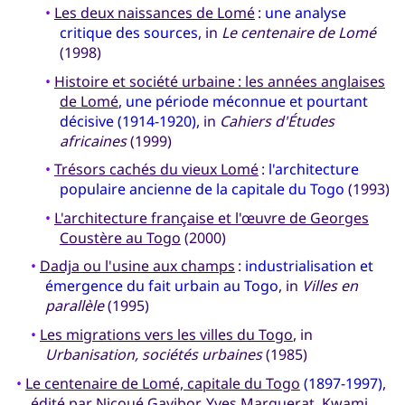
•
Les deux naissances de Lomé
:
une analyse
critique des sources
, in
Le centenaire de Lomé
(1998)
•
Histoire et société urbaine : les années anglaises
de Lomé
,
une période méconnue et pourtant
décisive (1914-1920)
, in
Cahiers d'Études
africaines
(1999)
•
Trésors cachés du vieux Lomé
:
l'architecture
populaire ancienne de la capitale du Togo
(1993)
•
L'architecture française et l'œuvre de Georges
Coustère au Togo
(2000)
•
Dadja ou l'usine aux champs
:
industrialisation et
émergence du fait urbain au Togo
, in
Villes en
parallèle
(1995)
•
Les migrations vers les villes du Togo
, in
Urbanisation, sociétés urbaines
(1985)
•
Le centenaire de Lomé, capitale du Togo
(1897-1997)
,
édité par Nicoué Gayibor, Yves Marguerat, Kwami