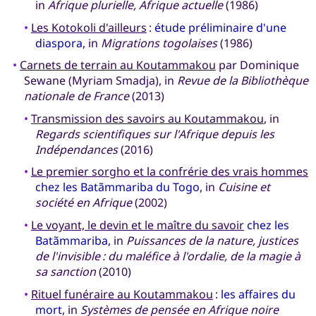
in
Afrique plurielle, Afrique actuelle
(1986)
•
Les Kotokoli d'ailleurs
:
étude préliminaire d'une
diaspora
, in
Migrations togolaises
(1986)
•
Carnets de terrain au Koutammakou
par Dominique
Sewane (Myriam Smadja), in
Revue de la Bibliothèque
nationale de France
(2013)
•
Transmission des savoirs au Koutammakou
, in
Regards scientifiques sur l'Afrique depuis les
Indépendances
(2016)
•
Le premier sorgho et la confrérie des vrais hommes
chez les Batãmmariba du Togo
, in
Cuisine et
société en Afrique
(2002)
•
Le voyant, le devin et le maître du savoir
chez les
Batãmmariba
, in
Puissances de la nature, justices
de l'invisible : du maléfice à l'ordalie, de la magie à
sa sanction
(2010)
•
Rituel funéraire au Koutammakou
:
les affaires du
mort
, in
Systèmes de pensée en Afrique noire