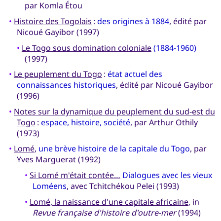
par Komla Étou
•
Histoire des Togolais
:
des origines à 1884
, édité par
Nicoué Gayibor (1997)
•
Le Togo sous domination coloniale
(1884-1960)
(1997)
•
Le peuplement du Togo
:
état actuel des
connaissances historiques
, édité par Nicoué Gayibor
(1996)
•
Notes sur la dynamique du peuplement du sud-est du
Togo
:
espace, histoire, société
, par Arthur Othily
(1973)
•
Lomé
,
une brève histoire de la capitale du Togo
, par
Yves Marguerat (1992)
•
Si Lomé m'était contée…
Dialogues avec les vieux
Loméens
, avec Tchitchékou Pelei (1993)
•
Lomé, la naissance d'une capitale africaine
, in
Revue française d'histoire d'outre-mer
(1994)