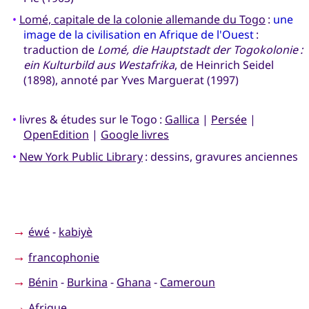
•
Lomé, capitale de la colonie allemande du Togo
:
une
image de la civilisation en Afrique de l'Ouest
:
traduction de
Lomé, die Hauptstadt der Togokolonie :
ein Kulturbild aus Westafrika
, de Heinrich Seidel
(1898), annoté par Yves Marguerat (1997)
•
livres & études sur le Togo :
Gallica
|
Persée
|
OpenEdition
|
Google livres
•
New York Public Library
: dessins, gravures anciennes
→
éwé
-
kabiyè
→
francophonie
→
Bénin
-
Burkina
-
Ghana
-
Cameroun
→
Afrique