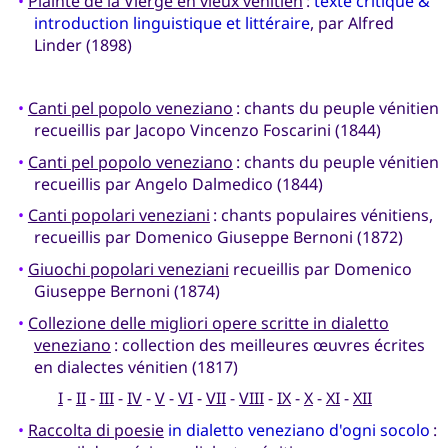
•
Plainte de la Vierge en vieux vénitien
:
texte critique &
introduction linguistique et littéraire
, par Alfred
Linder (1898)
•
Canti pel popolo veneziano
: chants du peuple vénitien
recueillis par Jacopo Vincenzo Foscarini (1844)
•
Canti pel popolo veneziano
: chants du peuple vénitien
recueillis par Angelo Dalmedico (1844)
•
Canti popolari veneziani
: chants populaires vénitiens,
recueillis par Domenico Giuseppe Bernoni (1872)
•
Giuochi popolari veneziani
recueillis par Domenico
Giuseppe Bernoni (1874)
•
Collezione delle migliori opere scritte in dialetto
veneziano
: collection des meilleures œuvres écrites
en dialectes vénitien (1817)
I
-
II
-
III
-
IV
-
V
-
VI
-
VII
-
VIII
-
IX
-
X
-
XI
-
XII
•
Raccolta di poesie
in dialetto veneziano d'ogni socolo
: