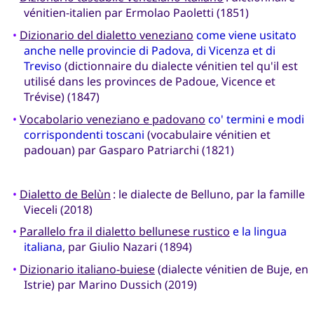
vénitien-italien par Ermolao Paoletti (1851)
•
Dizionario del dialetto veneziano
come viene usitato
anche nelle provincie di Padova, di Vicenza et di
Treviso
(dictionnaire du dialecte vénitien tel qu'il est
utilisé dans les provinces de Padoue, Vicence et
Trévise) (1847)
•
Vocabolario veneziano e padovano
co' termini e modi
corrispondenti toscani
(vocabulaire vénitien et
padouan) par Gasparo Patriarchi (1821)
•
Dialetto de Belùn
: le dialecte de Belluno, par la famille
Vieceli (2018)
•
Parallelo fra il dialetto bellunese rustico
e la lingua
italiana
, par Giulio Nazari (1894)
•
Dizionario italiano-buiese
(dialecte vénitien de Buje, en
Istrie) par Marino Dussich (2019)