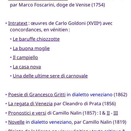
par Marco Foscarini, doge de Venise (1754)
•
Intratext
: œuvres de Carlo Goldoni (XVIII
) avec
e
concordances, en vénitien :
•
Le baruffe chiozzotte
•
La buona moglie
•
Il campiello
•
La casa nova
•
Una delle ultime sere di carnovale
•
Poesie di Grancesco Gritti
in dialetto veneziano
(1862)
•
La regata di Venezia
par Cleandro di Prata (1856)
•
Pronostici e versi
di Camillo Nalin (1857) : I &
II
-
III
•
Novelle
in dialetto veneziano
, par Camillo Nalin (1819)