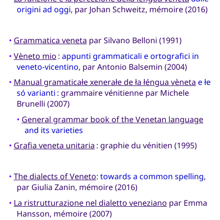
origini ad oggi
, par Johan Schweitz, mémoire (2016)
•
Grammatica veneta
par Silvano Belloni (1991)
•
Vèneto mio
:
appunti grammaticali e ortografici in
veneto-vicentino
, par Antonio Balsemin (2004)
•
Manual gramaticałe xenerałe de ła łéngua vèneta
e łe
só varianti
: grammaire vénitienne par Michele
Brunelli (2007)
•
General grammar book of the Venetan language
and its varieties
•
Grafia veneta unitaria
: graphie du vénitien (1995)
•
The dialects of Veneto
:
towards a common spelling
,
par Giulia Zanin, mémoire (2016)
•
La ristrutturazione nel dialetto veneziano
par Emma
Hansson, mémoire (2007)