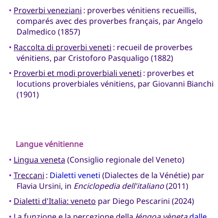
•
Proverbi veneziani
: proverbes vénitiens recueillis,
comparés avec des proverbes français, par Angelo
Dalmedico (1857)
•
Raccolta di proverbi veneti
: recueil de proverbes
vénitiens, par Cristoforo Pasqualigo (1882)
•
Proverbi et modi proverbiali veneti
: proverbes et
locutions proverbiales vénitiens, par Giovanni Bianchi
(1901)
Langue vénitienne
•
Lingua veneta
(Consiglio regionale del Veneto)
•
Treccani
:
Dialetti veneti
(Dialectes de la Vénétie) par
Flavia Ursini, in
Enciclopedia dell'italiano
(2011)
•
Dialetti d'Italia: veneto
par Diego Pescarini (2024)
•
La funzione e la percezione della
łéngoa vèneta
dalle