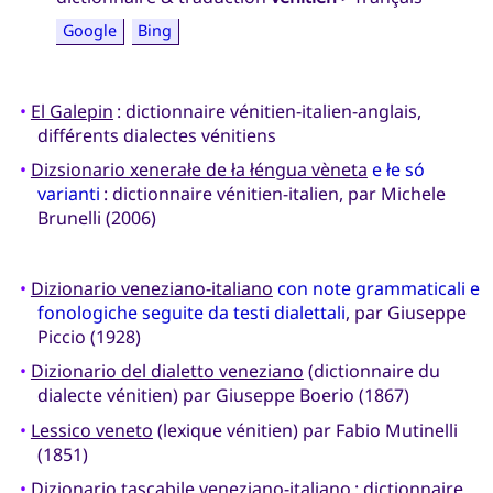
Google
Bing
•
El Galepin
: dictionnaire vénitien-italien-anglais,
différents dialectes vénitiens
•
Dizsionario xenerałe de ła łéngua vèneta
e łe só
varianti
: dictionnaire vénitien-italien, par Michele
Brunelli (2006)
•
Dizionario veneziano-italiano
con note grammaticali e
fonologiche seguite da testi dialettali
, par Giuseppe
Piccio (1928)
•
Dizionario del dialetto veneziano
(dictionnaire du
dialecte vénitien) par Giuseppe Boerio (1867)
•
Lessico veneto
(lexique vénitien) par Fabio Mutinelli
(1851)
•
Dizionario tascabile veneziano-italiano
: dictionnaire