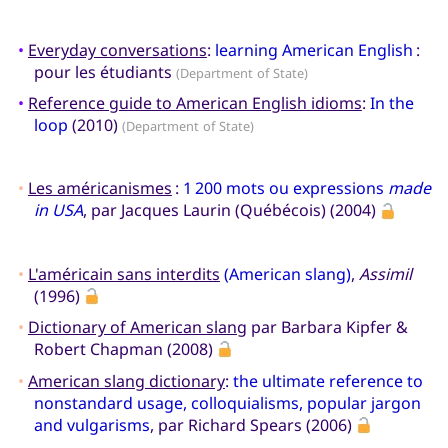
•
Everyday conversations
:
learning American English
:
pour les étudiants
(Department of State)
•
Reference guide to American English idioms
:
In the
loop
(2010)
(Department of State)
•
Les américanismes
:
1 200 mots ou expressions
made
in USA
, par Jacques Laurin (Québécois) (2004)
•
L'américain sans interdits
(American slang)
,
Assimil
(1996)
•
Dictionary of American slang
par Barbara Kipfer &
Robert Chapman (2008)
•
American slang dictionary
:
the ultimate reference to
nonstandard usage, colloquialisms, popular jargon
and vulgarisms
, par Richard Spears (2006)