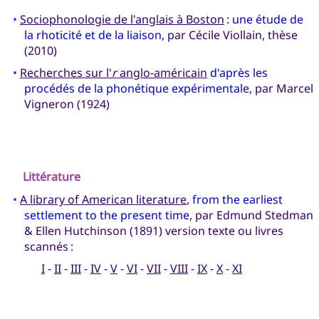
•
Sociophonologie de l'anglais à Boston
:
une étude de
la rhoticité et de la liaison
, par Cécile Viollain, thèse
(2010)
•
Recherches sur l'
r
anglo-américain
d'après les
procédés de la phonétique expérimentale
, par Marcel
Vigneron (1924)
Littérature
•
A library of American literature
,
from the earliest
settlement to the present time
, par Edmund Stedman
& Ellen Hutchinson (1891) version texte ou livres
scannés :
I
-
II
-
III
-
IV
-
V
-
VI
-
VII
-
VIII
-
IX
-
X
-
XI