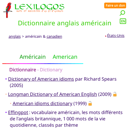
Faire un don
Dictionnaire anglais américain
EN
États-Unis
anglais
> américain &
canadien
➤
Américain
American
Dictionnaire
- Dictionary
•
Dictionary of American idioms
par Richard Spears
(2005)
•
Longman Dictionary of American English
(2009)
•
American idioms dictionary
(1999)
•
Effingpot
: vocabulaire américain, les mots différents
de l'anglais britannique, 1 000 mots de la vie
quotidienne, classés par thème