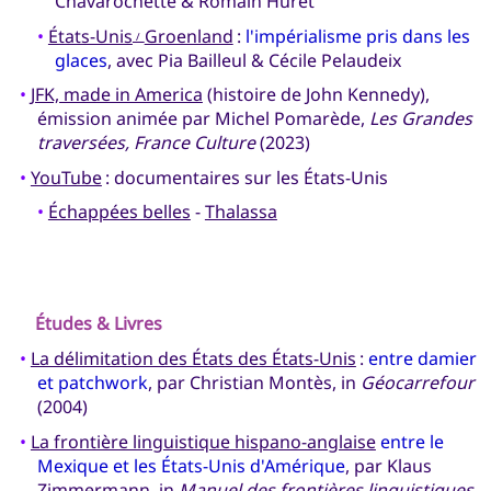
Chavarochette & Romain Huret
•
États-Unis
Groenland
:
l'impérialisme pris dans les
/
glaces
, avec Pia Bailleul & Cécile Pelaudeix
•
JFK, made in America
(histoire de John Kennedy),
émission animée par Michel Pomarède,
Les Grandes
traversées, France Culture
(2023)
•
YouTube
: documentaires sur les États-Unis
•
Échappées belles
-
Thalassa
Études & Livres
•
La délimitation des États des États-Unis
:
entre damier
et patchwork
, par Christian Montès, in
Géocarrefour
(2004)
•
La frontière linguistique hispano-anglaise
entre le
Mexique et les États-Unis d'Amérique
, par Klaus
Zimmermann, in
Manuel des frontières linguistiques