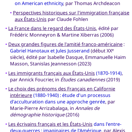
on American ethnicity
, par Thomas Archdeacon
•
Perspectives historiques sur l'immigration française
aux États-Unis
par Claude Fohlen
•
La France dans le regard des États-Unis
, édité par
Frédéric Monneyron & Martine Xiberras (2006)
•
Deux grandes figures de l'amitié franco-américaine
:
Gabriel Hanotaux et Jules Jusserand
(début XX
e
siècle), édité par Isabelle Dasque, Emmanuelle Haim
Masson, Stanislas Jeannesson (2023)
•
Les immigrants français aux États-Unis
(1870-1914)
,
par Annick Foucrier, in
Études canadiennes
(2019)
•
Le choix des prénoms des Français en Californie
intérieure
(1880-1940) : étude d'un processus
d'acculturation dans une approche genrée
, par
Marie-Pierre Arrizabalaga, in
Annales de
démographie historique
(2016)
•
Les écrivains français et les États-Unis
dans l'entre-
deux-guerres : imaginaires de l'Amérique
, par Alexis