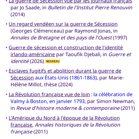
•
La guerre de Sécession vue par les journaux français
par Jo Saade, in
Bulletin de l'Institut Pierre Renouvin
(2014)
•
Un regard vendéen sur la guerre de Sécession
(Georges Clémenceau) par Raymond Jonas, in
Annales de Bretagne et des pays de l'Ouest
(1997)
•
Guerre de sécession et construction de l'identité
irlando-américaine
par Taoufik Djebali, in
Guerre et
identité
(2026)
NOUVEAU
•
Esclaves fugitifs et abolition durant la guerre de
Sécession
aux États-Unis (1861-1863)
, par Marie-
Hélène Millot, thèse (2024)
•
La Révolution française vue de loin
:
la célébration de
Valmy à Boston, en janvier 1793
, par Simon Newman,
in
Revue d'histoire moderne & contemporaine
(2011)
•
L'Amérique du Nord à l'époque de la Révolution
française
,
Annales historiques de la Révolution
française
(2011)