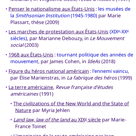
•
Penser le nationalisme aux États-Unis
:
les musées de
la
Smithsonian Institution
(1945-1980)
par Marie
Plassart, thèse (2009)
•
Les marches de protestation aux États-Unis
(XIX
-XX
e
e
siècles)
, par Marianne Debouzy, in
Le Mouvement
social
(2003)
•
1968 aux États-Unis
:
tournant politique des années de
mouvement
, par James Cohen, in
IdeAs
(2018)
•
Figure du héros national américain
:
l'ennemi vaincu
,
par Élise Marienstras, in
La fabrique des héros
(1999)
•
La terre américaine
,
Revue française d'études
américaines
(1991)
•
The civilizations of the New World and the State of
Nature
par Myria Jehlen
•
Land law, law of the land
au XIX
siècle
par Marie-
e
France Toinet