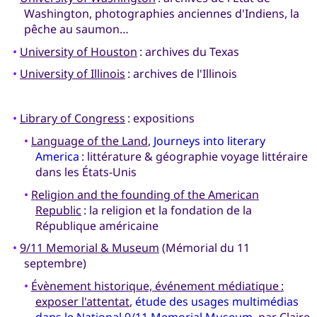
Washington, photographies anciennes d'Indiens, la
pêche au saumon…
•
University of Houston
: archives du Texas
•
University of Illinois
: archives de l'Illinois
•
Library of Congress
: expositions
•
Language of the Land
,
Journeys into literary
America
: littérature & géographie voyage littéraire
dans les États-Unis
•
Religion and the founding of the American
Republic
: la religion et la fondation de la
République américaine
•
9/11 Memorial & Museum
(Mémorial du 11
septembre)
•
Évènement historique, événement médiatique :
exposer l'attentat
,
étude des usages multimédias
dans le National 9/11 Memorial Museum
, par Claire