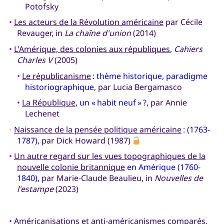
Potofsky
•
Les acteurs de la Révolution américaine
par Cécile
Revauger, in
La chaîne d'union
(2014)
•
L'Amérique, des colonies aux républiques
,
Cahiers
Charles V
(2005)
•
Le républicanisme
:
thème historique, paradigme
historiographique
, par Lucia Bergamasco
•
La République
,
un « habit neuf » ?
, par Annie
Lechenet
•
Naissance de la pensée politique américaine
:
(1763-
1787)
, par Dick Howard (1987)
•
Un autre regard sur les vues topographiques de la
nouvelle colonie britannique
en Amérique (1760-
1840)
, par Marie-Claude Beaulieu, in
Nouvelles de
l'estampe
(2023)
•
Américanisations et anti-américanismes comparés
,