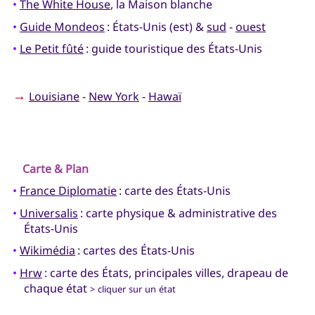
•
The White House
, la Maison blanche
•
Guide Mondeos
: États-Unis (est) &
sud
-
ouest
•
Le Petit fûté
: guide touristique des États-Unis
→
Louisiane
-
New York
-
Hawaï
Carte & Plan
•
France Diplomatie
: carte des États-Unis
•
Universalis
: carte physique & administrative des
États-Unis
•
Wikimédia
: cartes des États-Unis
•
Hrw
: carte des États, principales villes, drapeau de
chaque état
> cliquer sur un état