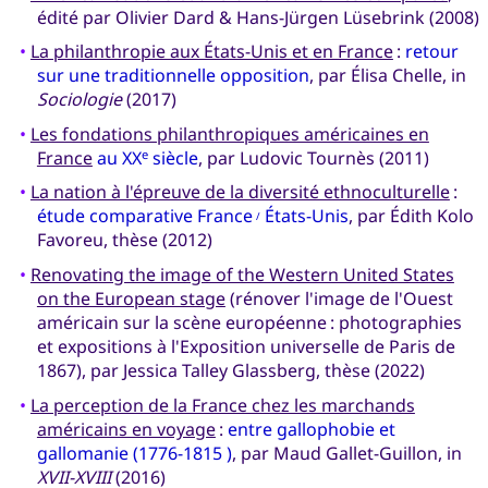
édité par Olivier Dard & Hans-Jürgen Lüsebrink (2008)
•
La philanthropie aux États-Unis et en France
:
retour
sur une traditionnelle opposition
, par Élisa Chelle, in
Sociologie
(2017)
•
Les fondations philanthropiques américaines en
France
au XX
siècle
, par Ludovic Tournès (2011)
e
•
La nation à l'épreuve de la diversité ethnoculturelle
:
étude comparative France
États-Unis
, par Édith Kolo
/
Favoreu, thèse (2012)
•
Renovating the image of the Western United States
on the European stage
(rénover l'image de l'Ouest
américain sur la scène européenne : photographies
et expositions à l'Exposition universelle de Paris de
1867), par Jessica Talley Glassberg, thèse (2022)
•
La perception de la France chez les marchands
américains en voyage
:
entre gallophobie et
gallomanie (1776-1815 )
, par Maud Gallet-Guillon, in
XVII-XVIII
(2016)