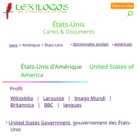
Faire un don
États-Unis
Cartes & Documents
dictionnaire anglais
américain
pays
> Amérique > États-Unis
➤
➤
États-Unis d'Amérique
United States of
America
Profil
Wikipédia
|
Larousse
|
Imago Mundi
|
Britannica
|
BBC
|
langues
•
United States Government
, gouvernement des États-
Unis