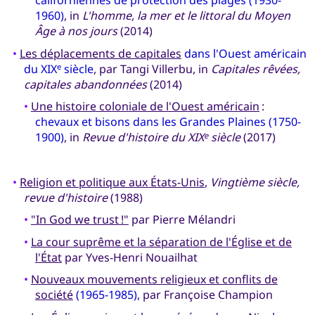
californiennes de protection des plages (1930-
1960)
, in
L'homme, la mer et le littoral du Moyen
Âge à nos jours
(2014)
•
Les déplacements de capitales
dans l'Ouest américain
du XIX
siècle
, par Tangi Villerbu, in
Capitales rêvées,
e
capitales abandonnées
(2014)
•
Une histoire coloniale de l'Ouest américain
:
chevaux et bisons dans les Grandes Plaines (1750-
1900)
, in
Revue d'histoire du XIX
siècle
(2017)
e
•
Religion et politique aux États-Unis
,
Vingtième siècle,
revue d'histoire
(1988)
•
"In God we trust !"
par Pierre Mélandri
•
La cour suprême et la séparation de l'Église et de
l'État
par Yves-Henri Nouailhat
•
Nouveaux mouvements religieux et conflits de
société
(1965-1985)
, par Françoise Champion