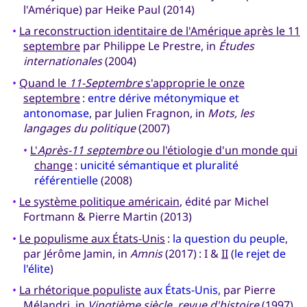
l'Amérique) par Heike Paul (2014)
•
La reconstruction identitaire de l'Amérique après le 11
septembre
par Philippe Le Prestre, in
Études
internationales
(2004)
•
Quand le
11-Septembre
s'approprie le onze
septembre
:
entre dérive métonymique et
antonomase
, par Julien Fragnon, in
Mots, les
langages du politique
(2007)
•
L'
Après-11 septembre
ou l'étiologie d'un monde qui
change
:
unicité sémantique et pluralité
référentielle
(2008)
•
Le système politique américain
, édité par Michel
Fortmann & Pierre Martin (2013)
•
Le populisme aux États-Unis
:
la question du peuple
,
par Jérôme Jamin, in
Amnis
(2017) : I &
II
(
le rejet de
l'élite
)
•
La rhétorique populiste
aux États-Unis
, par Pierre
Mélandri, in
Vingtième siècle, revue d'histoire
(1997)