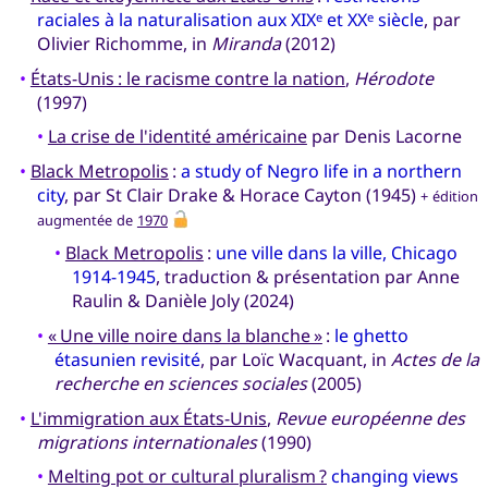
raciales à la naturalisation aux XIX
et XX
siècle
, par
e
e
Olivier Richomme, in
Miranda
(2012)
•
États-Unis : le racisme contre la nation
,
Hérodote
(1997)
•
La crise de l'identité américaine
par Denis Lacorne
•
Black Metropolis
:
a study of Negro life in a northern
city
, par St Clair Drake & Horace Cayton (1945)
+ édition
augmentée de
1970
•
Black Metropolis
:
une ville dans la ville, Chicago
1914-1945
, traduction & présentation par Anne
Raulin & Danièle Joly (2024)
•
« Une ville noire dans la blanche »
:
le ghetto
étasunien revisité
, par Loïc Wacquant, in
Actes de la
recherche en sciences sociales
(2005)
•
L'immigration aux États-Unis
,
Revue européenne des
migrations internationales
(1990)
•
Melting pot or cultural pluralism ?
changing views