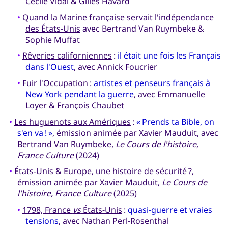
Cécile Vidal & Gilles Havard
•
Quand la Marine française servait l'indépendance
des États-Unis
avec Bertrand Van Ruymbeke &
Sophie Muffat
•
Rêveries californiennes
:
il était une fois les Français
dans l'Ouest
, avec Annick Foucrier
•
Fuir l'Occupation
:
artistes et penseurs français à
New York pendant la guerre
, avec Emmanuelle
Loyer & François Chaubet
•
Les huguenots aux Amériques
:
« Prends ta Bible, on
s'en va ! »
, émission animée par Xavier Mauduit, avec
Bertrand Van Ruymbeke,
Le Cours de l'histoire,
France Culture
(2024)
•
États-Unis & Europe, une histoire de sécurité ?
,
émission animée par Xavier Mauduit,
Le Cours de
l'histoire, France Culture
(2025)
•
1798, France
vs
États-Unis
:
quasi-guerre et vraies
tensions
, avec Nathan Perl-Rosenthal