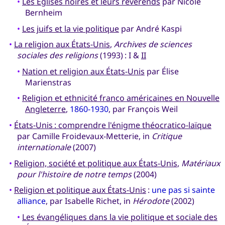
•
Les Églises noires et leurs révérends
par Nicole
Bernheim
•
Les juifs et la vie politique
par André Kaspi
•
La religion aux États-Unis
,
Archives de sciences
sociales des religions
(1993) : I &
II
•
Nation et religion aux États-Unis
par Élise
Marienstras
•
Religion et ethnicité franco américaines en Nouvelle
Angleterre
,
1860-1930
, par François Weil
•
États-Unis : comprendre l'énigme théocratico-laïque
par Camille Froidevaux-Metterie, in
Critique
internationale
(2007)
•
Religion, société et politique aux États-Unis
,
Matériaux
pour l'histoire de notre temps
(2004)
•
Religion et politique aux États-Unis
:
une pas si sainte
alliance
, par Isabelle Richet, in
Hérodote
(2002)
•
Les évangéliques dans la vie politique et sociale des