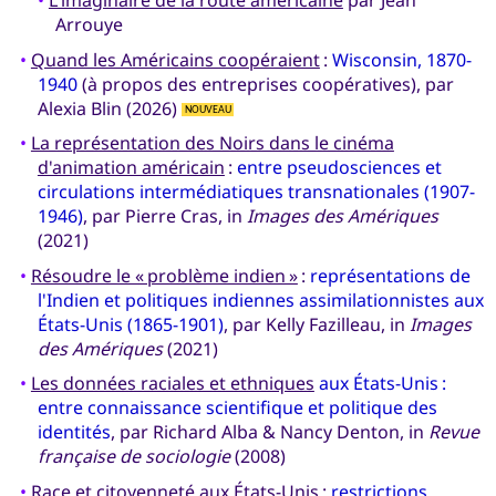
•
L'imaginaire de la route américaine
par Jean
Arrouye
•
Quand les Américains coopéraient
:
Wisconsin, 1870-
1940
(à propos des entreprises coopératives), par
Alexia Blin (2026)
NOUVEAU
•
La représentation des Noirs dans le cinéma
d'animation américain
:
entre pseudosciences et
circulations intermédiatiques transnationales (1907-
1946)
, par Pierre Cras, in
Images des Amériques
(2021)
•
Résoudre le « problème indien »
:
représentations de
l'Indien et politiques indiennes assimilationnistes aux
États-Unis (1865-1901)
, par Kelly Fazilleau, in
Images
des Amériques
(2021)
•
Les données raciales et ethniques
aux États-Unis :
entre connaissance scientifique et politique des
identités
, par Richard Alba & Nancy Denton, in
Revue
française de sociologie
(2008)
•
Race et citoyenneté aux États-Unis
:
restrictions