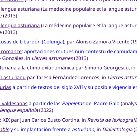
 lengua asturiana
(La médecine populaire et la langue astur
e (2013)
 lengua asturiana
(La médecine populaire et la langue astur
e (2013)
cosas de Libardón (Colunga)
, par Alonso Zamora Vicente (1
a romance
:
aportaciones mutues nun contestu de camudam
o Gonzáles, in
Lletres asturianes
(2013)
sturiana a la etimoloxía románica
par Simona Georgescu, in
n'asturianu
par Taresa Fernández Lorences, in
Lletres astu
urias
a partir de textos del siglo XVII y su posible vigencia e
s valdesanas
a partir de las
Papeletas
del Padre Galo
(analys
a lengua española
(2022)
o XIX
par Juan Carlos Busto Cortina, in
Revista de lexicografí
able
y su implantación frente a
asturiano
, in
Dialectologia
(