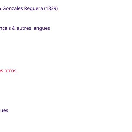
io Gonzales Reguera (1839)
ançais & autres langues
s otros.
gues