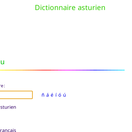
Dictionnaire asturien
nu
e :
ñ
á
é
í
ó
ú
sturien
français