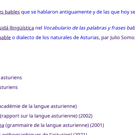
es bables
que se hablaron antiguamente y de las que hoy se
sidá llingüística
nel
Vocabulario de las palabras y frases bab
bable
o dialecto de los naturales de Asturias
, par Julio Somo
 asturiens
sturiens
Académie de la langue asturienne)
(rapport sur la langue asturienne) (2002)
na
(grammaire de la langue asturienne) (2001)
orthographiques de l'asturien) (2021)