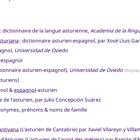
: dictionnaire de la langue asturienne,
Academia de la lling
sturiana
: dictionnaire asturien-espagnol, par Xosé Lluis Gar
pagnol,
Universidad de Oviedo
n-espagnol
tionnaire asturien-espagnol),
Universidad de Oviedo
(Waybac
turiens)
gnol &
espagnol
-asturien
 de l'asturien, par Julio Concepción Suárez
ponymes, prénoms & noms de famille
antiyana
(L'asturien de Cantabrie) par Xaviel Vilareyo y Villa
 d'Asturies
(L'asturien de l'argot des métiers) par Ramón d'