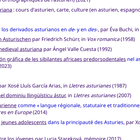
uriana
: cours d'asturien, carte, culture (en asturien, espagno
 los derivados asturianos en
de
- y en
des
-
, par Éva Buchi, i
m Asturischen
par Friedrich Schürr, in
Vox romanica
(1958)
medieval asturiana
par Ángel Valle Cuesta (1992)
ón gráfica de les sibilantes africaes predorsodentales
nel a
2023)
ar Xosé Lluís García Arias, in
Lletres asturianes
(1987)
nel dominiu llingüísticu ástur
, in
Lletres asturianes
(2007)
urienne
comme « langue régionale, statutaire et traditionnel
ires en Europe
(2014)
e jeunes adolescents
dans la principauté des Asturies
, par 
tre los jóvenes
par Lucia Stareková, mémoire (2017)