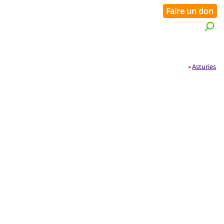
Faire un don
Asturies
➤