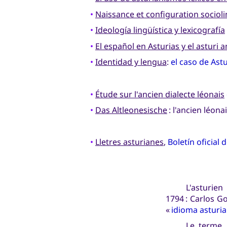
•
Naissance et configuration socioli
•
Ideología lingüística y lexicografía
•
El español en Asturias y el asturi 
•
Identidad y lengua
:
el caso de Ast
•
Étude sur l'ancien dialecte léonais
•
Das Altleonesische
: l'ancien léona
•
Lletres asturianes
,
Boletín oficial 
L'asturie
1794 : Carlos G
«
idioma asturia
Le terme