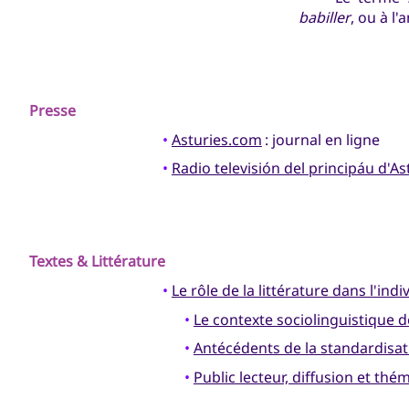
babiller
, ou à l'
Presse
•
Asturies.com
: journal en ligne
•
Radio televisión del principáu d'As
Textes & Littérature
•
Le rôle de la littérature dans l'ind
•
Le contexte sociolinguistique de
•
Antécédents de la standardisatio
•
Public lecteur, diffusion et thé