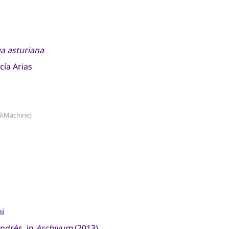
ua asturiana
cía Arias
kMachine)
mi
Andrés, in
Archivum
(2013)