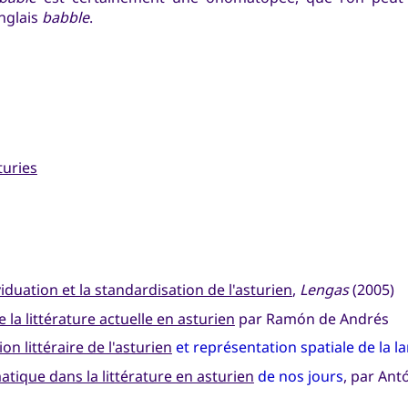
anglais
babble
.
turies
ividuation et la standardisation de l'asturien
,
Lengas
(2005)
 la littérature actuelle en asturien
par Ramón de Andrés
n littéraire de l'asturien
et représentation spatiale de la l
matique dans la littérature en asturien
de nos jours
, par Ant