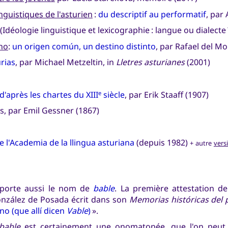
nguistiques de l'asturien
:
du descriptif au performatif
, par 
(Idéologie linguistique et lexicographie : langue ou dialecte
ano
:
un origen común, un destino distinto
, par Rafael del Mo
urias
, par Michael Metzeltin, in
Lletres asturianes
(2001)
d'après les chartes du XIII
siècle
, par Erik Staaff (1907)
e
is, par Emil Gessner (1867)
de l'Academia de la llingua asturiana
(depuis 1982)
+ autre
vers
n porte aussi le nom de
bable
. La première attestation d
onzález de Posada écrit dans son
Memorias históricas del 
no (que allí dicen
Vable
)
».
bable
est certainement une onomatopée, que l'on peut