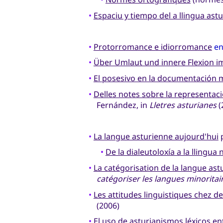
•
Espaciu y tiempo del a llingua ast
•
Protorromance e idiorromance
en
•
Über Umlaut und innere Flexion i
•
El posesivo en la documentación 
•
Delles notes sobre la representaci
Fernández, in
Lletres asturianes
(
•
La langue asturienne aujourd'hui
p
•
De la dialeutoloxía a la llingua 
•
La catégorisation de la langue ast
catégoriser les langues minorita
•
Les attitudes linguistiques chez d
(2006)
•
El uso de asturianismos léxicos en