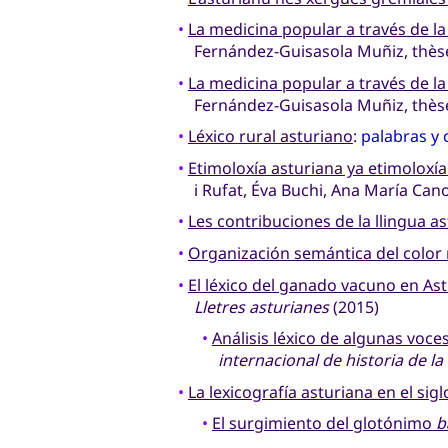
•
La medicina popular a través de la
Fernández-Guisasola Muñiz, thès
•
La medicina popular a través de la
Fernández-Guisasola Muñiz, thès
•
Léxico rural asturiano
:
palabras y 
•
Etimoloxía asturiana ya etimoloxí
i Rufat, Éva Buchi, Ana María Can
•
Les contribuciones de la llingua a
•
Organización semántica del color 
•
El léxico del ganado vacuno en Ast
Lletres asturianes
(2015)
•
Análisis léxico de algunas voce
internacional de historia de l
•
La lexicografía asturiana en el sigl
•
El surgimiento del glotónimo
b