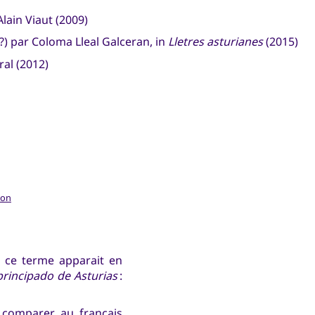
Alain Viaut (2009)
 ?) par Coloma Lleal Galceran, in
Lletres asturianes
(2015)
ral (2012)
ion
e ce terme apparait en
principado de Asturias
:
 comparer au français