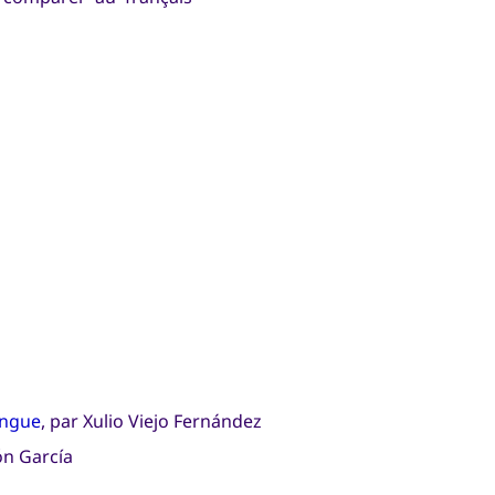
angue
, par Xulio Viejo Fernández
ón García