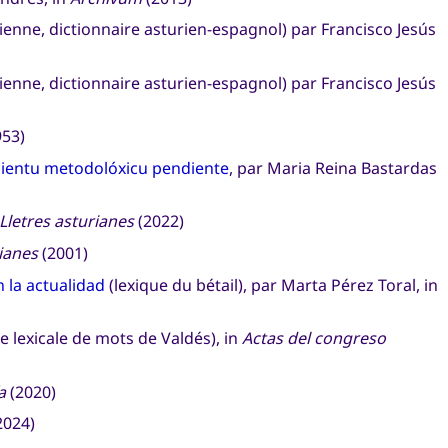
ienne, dictionnaire asturien-espagnol) par Francisco Jesús
ienne, dictionnaire asturien-espagnol) par Francisco Jesús
953)
ientu metodolóxicu pendiente
, par Maria Reina Bastardas
Lletres asturianes
(2022)
rianes
(2001)
n la actualidad
(lexique du bétail), par Marta Pérez Toral, in
e lexicale de mots de Valdés), in
Actas del congreso
a
(2020)
2024)