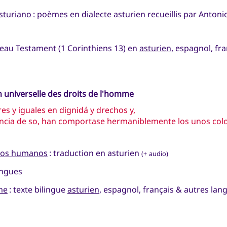
asturiano
: poèmes en dialecte asturien recueillis par Anton
eau Testament (1 Corinthiens 13) en
asturien
, espagnol, fr
on universelle des droits de l'homme
es y iguales en dignidá y drechos y,
iencia de so, han comportase hermaniblemente los unos colo
chos humanos
: traduction en asturien
(+ audio)
angues
me
: texte bilingue
asturien
, espagnol, français & autres lan