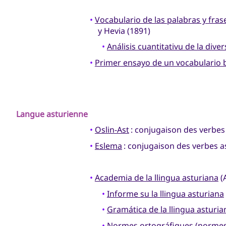
•
Vocabulario de las palabras y fras
y Hevia (1891)
•
Análisis cuantitativu de la diver
•
Primer ensayo de un vocabulario 
Langue asturienne
•
Oslin-Ast
: conjugaison des verbes
•
Eslema
: conjugaison des verbes a
•
Academia de la llingua asturiana
(
•
Informe su la llingua asturiana
•
Gramática de la llingua asturia
•
Normes ortográfiques
(normes 