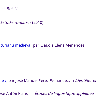
l, anglais)
n
Estudis romànics
(2010)
sturianu medieval
, par Claudia Elena Menéndez
le »
, par José Manuel Pérez Fernández, in
Identifier et
Xosé-Antón Riaño, in
Études de linguistique appliquée