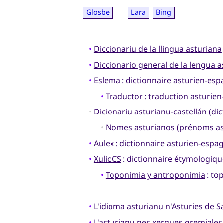
Glosbe
Lara
Bing
•
Diccionariu de la llingua asturiana
•
Diccionario general de la lengua a
•
Eslema
: dictionnaire asturien-es
•
Traductor
: traduction asturie
•
Dicionariu asturianu-castellán
(dic
•
Nomes asturianos
(prénoms as
•
Aulex
: dictionnaire asturien-espa
•
XulioCS
: dictionnaire étymologique
•
Toponimia y antroponimia
: to
•
L'idioma asturianu n'Asturies de S
•
L'asturianu nes xergues gremiales