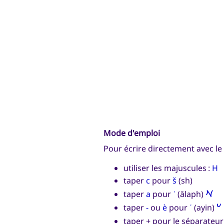
Mode d'emploi
Pour écrire directement avec le 
utiliser les majuscules :
H 
taper
c
pour
š
(sh)
𐡀
taper
a
pour
ʾ
(ālaph)
𐡏
taper
-
ou
è
pour
ʿ
(ayin)
taper + pour le séparateur