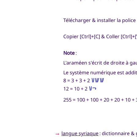
Télécharger & installer la polic
Copier [Ctrl]+[C] & Coller [Ctrl]+[
Note
:
L'araméen s'écrit de droite à ga
Le système numérique est additif
𐡚𐡚𐡙
8 = 3 + 3 + 2
𐡛𐡙
12 = 10 + 2
255 = 100 + 100 + 20 + 20 + 10 + 
→
langue syriaque
: dictionnaire 