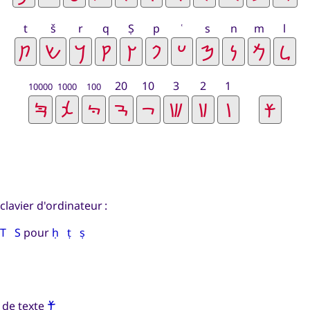
t
š
r
q
Ṣ
p
ʿ
s
n
m
l
20
10
3
2
1
10000
1000
100
clavier d'ordinateur :
T S
pour
ḥ ṭ ṣ
𐡗
 de texte