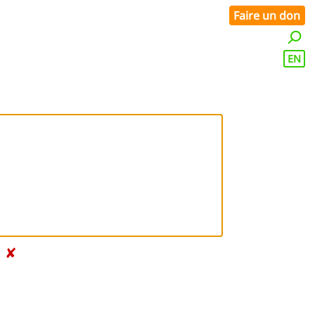
Faire un don
EN
✘