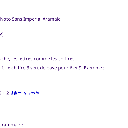
e
Noto Sans Imperial Aramaic
V]
uche, les lettres comme les chiffres.
. Le chiffre 3 sert de base pour 6 et 9. Exemple :
𐡝𐡝𐡜𐡜𐡛𐡚𐡙
3 + 2
& grammaire