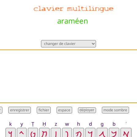
araméen
déployer
k
y
Ṭ
Ḥ
z
w
h
d
g
b
ʾ