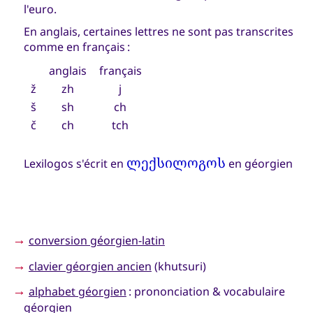
l'euro.
En anglais, certaines lettres ne sont pas transcrites
comme en français :
anglais
français
ž
zh
j
š
sh
ch
č
ch
tch
ლექსილოგოს
Lexilogos s'écrit en
en géorgien
→
conversion géorgien-latin
→
clavier géorgien ancien
(khutsuri)
→
alphabet géorgien
: prononciation & vocabulaire
géorgien