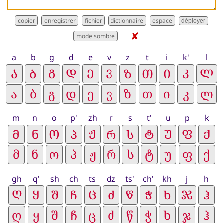
dictionnaire
déployer
✘
a
b
g
d
e
v
z
t
i
k'
l
m
n
o
p'
zh
r
s
t'
u
p
k
gh
q'
sh
ch
ts
dz
ts'
ch'
kh
j
h