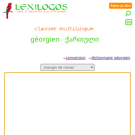
Faire un don
EN
géorgien
ქართული
conversion
dictionnaire géorgien
➤
➤