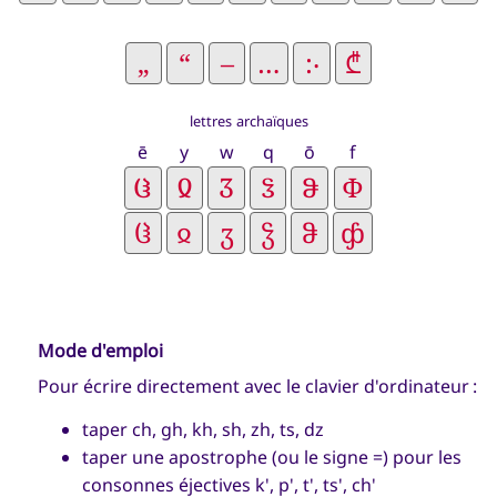
lettres archaïques
ē
y
w
q
ō
f
Mode d'emploi
Pour écrire directement avec le clavier d'ordinateur :
taper ch, gh, kh, sh, zh, ts, dz
taper une apostrophe (ou le signe =) pour les
consonnes éjectives k', p', t', ts', ch'