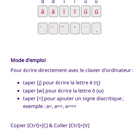
ᾰ
ᾱ
ῐ
ῑ
ῠ
ῡ
Mode d'emploi
Pour écrire directement avec le clavier d'ordinateur :
taper [j] pour écrire la lettre ē (
η)
taper [w] pour écrire la lettre ō (
ω
)
taper [=] pour ajouter un signe diacritique ;
exemple : a=, a==, a===
Copier [Ctrl]+[C] & Coller [Ctrl]+[V]