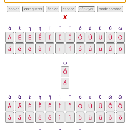
déployer
✘
ά
έ
η
ή
ί
ϊ
ΐ
ό
ύ
ϋ
ΰ
ω
ώ
ὰ
ᾶ
ὲ
ὴ
ῆ
ὶ
ῖ
ὸ
ὺ
ῦ
ὼ
ῶ