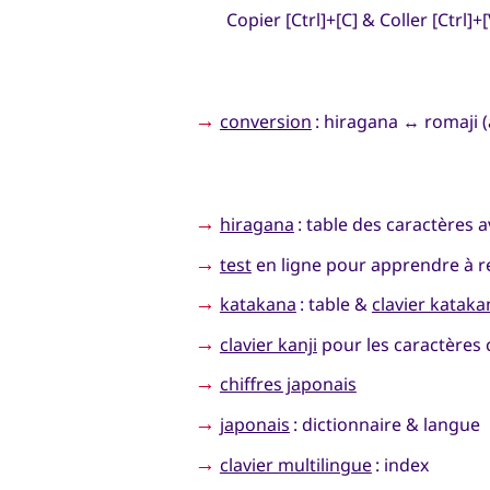
Copier [Ctrl]+[C] & Coller [Ctrl]+[
→
conversion
: hiragana ↔ romaji (
→
hiragana
: table des caractères a
→
test
en ligne pour apprendre à r
→
katakana
: table &
clavier kataka
→
clavier kanji
pour les caractères 
→
chiffres japonais
→
japonais
: dictionnaire & langue
→
clavier multilingue
: index