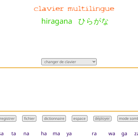
hiragana ひらがな
dictionnaire
déployer
sa
ta
na
ha
ma
ya
ra
wa
ga
z