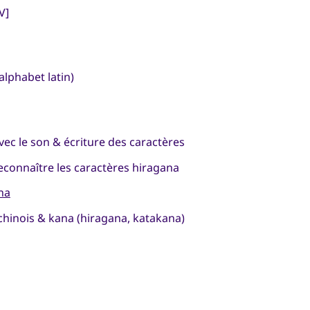
V]
alphabet latin)
vec le son & écriture des caractères
econnaître les caractères hiragana
na
chinois & kana (hiragana, katakana)