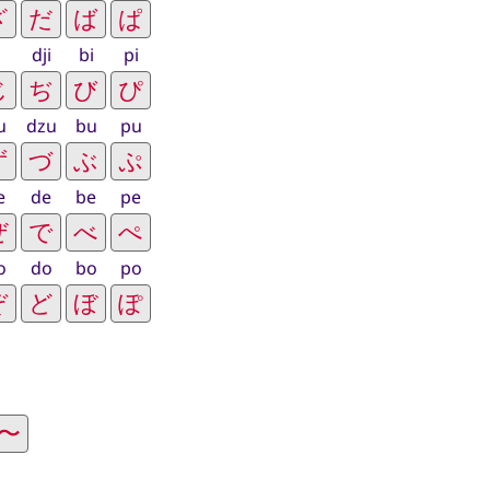
i
dji
bi
pi
u
dzu
bu
pu
e
de
be
pe
o
do
bo
po