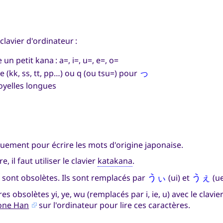
clavier d'ordinateur :
 un petit kana : a=, i=, u=, e=, o=
(kk, ss, tt, pp…) ou q (ou tsu=) pour
っ
 voyelles longues
quement pour écrire les mots d'origine japonaise.
 il faut utiliser le clavier
katakana
.
 sont obsolètes. Ils sont remplacés par
うぃ
(ui) et
うぇ
(ue
es obsolètes yi, ye, wu (remplacés par i, ie, u) avec le clavie
one Han
sur l'ordinateur pour lire ces caractères.