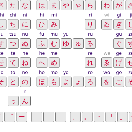
hi
chi
ni
hi
mi
ri
wi
gi
j
su
tsu
nu
fu
mu
yu
ru
gu
z
se
te
ne
he
me
re
we
ge
z
so
to
no
ho
mo
yo
ro
wo
go
z
n