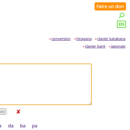
Faire un don
EN
conversion
hiragana
clavier katakana
➤
➤
➤
clavier kanji
japonais
➤
➤
✘
a
da
ba
pa