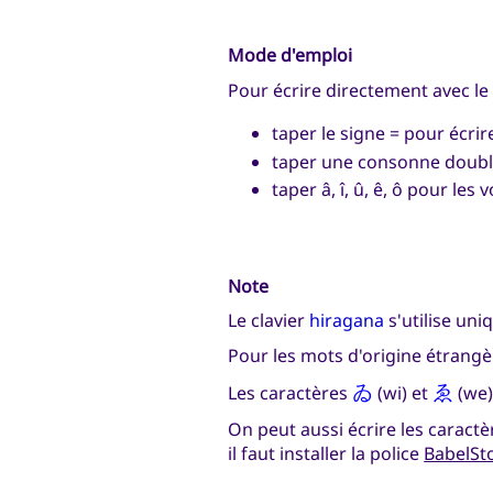
Mode d'emploi
Pour écrire directement avec le 
taper le signe = pour écrire
taper une consonne double 
taper â, î, û, ê, ô pour les
Note
Le clavier
hiragana
s'utilise uni
Pour les mots d'origine étrangère,
Les caractères
ゐ
(wi) et
ゑ
(we)
On peut aussi écrire les caractèr
il faut installer la police
BabelSt