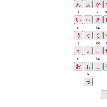
i
ki
s
u
ku
e
ke
o
ko
v