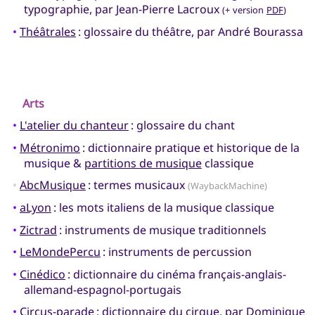
typographie, par Jean-Pierre Lacroux
(+ version
PDF
)
•
Théâtrales
: glossaire du théâtre, par André Bourassa
Arts
•
L'atelier du chanteur
: glossaire du chant
•
Métronimo
: dictionnaire pratique et historique de la
musique &
partitions de musique
classique
•
AbcMusique
: termes musicaux
(WaybackMachine)
•
aLyon
: les mots italiens de la musique classique
•
Zictrad
: instruments de musique traditionnels
•
LeMondePercu
: instruments de percussion
•
Cinédico
: dictionnaire du cinéma français-anglais-
allemand-espagnol-portugais
•
Circus-parade
: dictionnaire du cirque, par Dominique