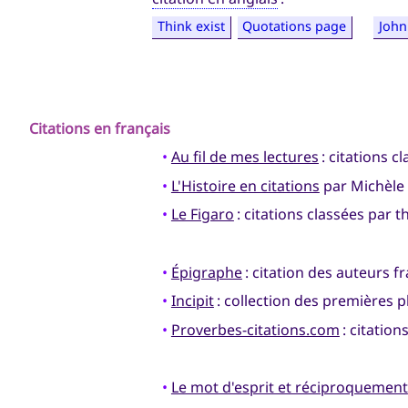
Think exist
Quotations page
John
Citations en
français
•
Au fil de mes lectures
: citations c
•
L'Histoire en citations
par Michèle 
•
Le Figaro
: citations classées par 
•
Épigraphe
: citation des auteurs fr
•
Incipit
: collection des premières p
•
Proverbes-citations.com
: citation
•
Le mot d'esprit et réciproquement