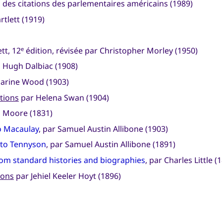
s des citations des parlementaires américains (1989)
rtlett (1919)
tt, 12
édition, révisée par Christopher Morley (1950)
e
p Hugh Dalbiac (1908)
arine Wood (1903)
tions
par Helena Swan (1904)
 Moore (1831)
o Macaulay
, par Samuel Austin Allibone (1903)
 to Tennyson
, par Samuel Austin Allibone (1891)
rom standard histories and biographies
, par Charles Little (
ions
par Jehiel Keeler Hoyt (1896)