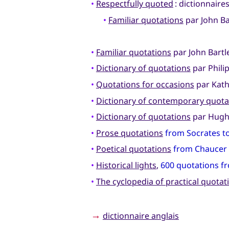
•
Respectfully quoted
: dictionnaire
•
Familiar quotations
par John Ba
•
Familiar quotations
par John Bartle
•
Dictionary of quotations
par Phili
•
Quotations for occasions
par Kath
•
Dictionary of contemporary quota
•
Dictionary of quotations
par Hugh
•
Prose quotations
from Socrates t
•
Poetical quotations
from Chaucer
•
Historical lights
,
600 quotations f
•
The cyclopedia of practical quotat
→
dictionnaire anglais