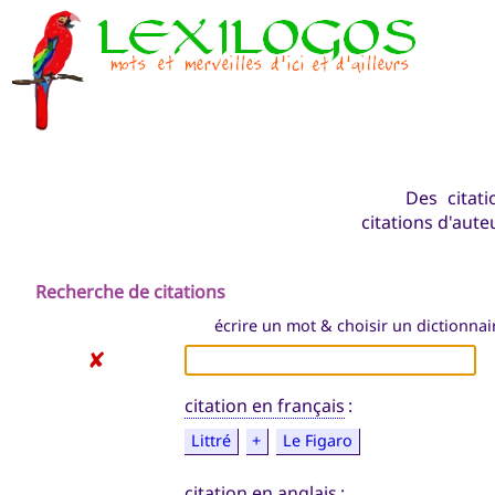
Des citati
citations d'aut
Recherche de citations
écrire un mot & choisir un dictionnair
✘
citation en français
:
Littré
+
Le Figaro
citation en anglais
: