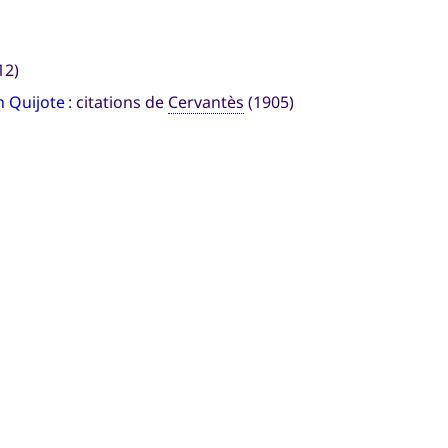
12)
n Quijote
: citations de
Cervantès
(1905)