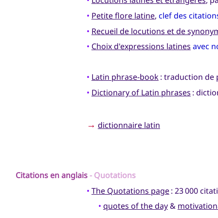
•
Locutions latines et étrangères
, p
•
Petite flore latine
,
clef des citatio
•
Recueil de locutions et de synony
•
Choix d'expressions latines
avec n
•
Latin phrase-book
: traduction de 
•
Dictionary of Latin phrases
: dicti
→
dictionnaire latin
Citations en
anglais
- Quotations
•
The Quotations page
: 23 000 cita
•
quotes of the day
&
motivation