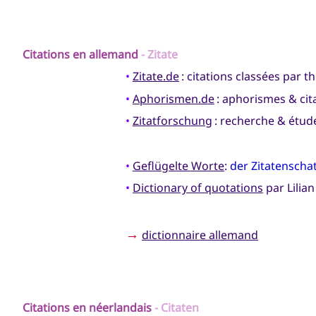
Citations en
allemand
- Zitate
•
Zitate.de
: citations classées par 
•
Aphorismen.de
: aphorismes & cit
•
Zitatforschung
: recherche & étude
•
Geflügelte Worte
:
der Zitatenscha
•
Dictionary of quotations
par Lilian
→
dictionnaire allemand
Citations en
néerlandais
- Citaten