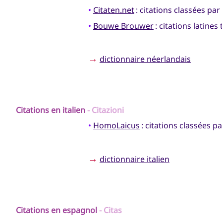
•
Citaten.net
: citations classées pa
•
Bouwe Brouwer
: citations latines
→
dictionnaire néerlandais
Citations en
italien
- Citazioni
•
HomoLaicus
: citations classées p
→
dictionnaire italien
Citations en
espagnol
- Citas