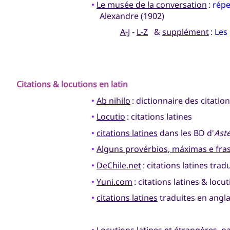
•
Le musée de la conversation
:
répe
Alexandre (1902)
A-J
-
L-Z
&
supplément
:
Les
Citations & locutions en
latin
•
Ab nihilo
: dictionnaire des citatio
•
Locutio
: citations latines
•
citations latines
dans les BD d'
Asté
•
Alguns provérbios, máximas e fras
•
DeChile.net
: citations latines tra
•
Yuni.com
: citations latines & locu
•
citations latines
traduites en angla