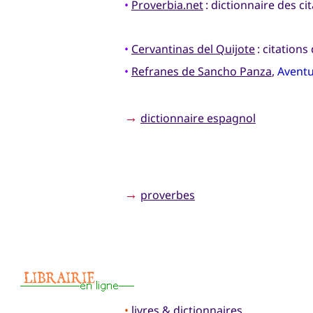
•
Proverbia.net
: dictionnaire des c
•
Cervantinas del Quijote
: citation
•
Refranes de Sancho Panza
,
Aventu
→
dictionnaire espagnol
→
proverbes
•
livres & dictionnaires