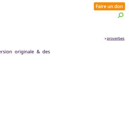
Faire un don
proverbes
➤
ersion originale & des