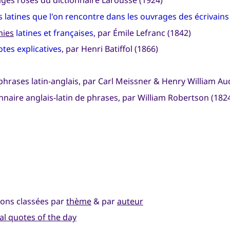
ages roses du dictionnaire Larousse (1924)
ns latines que l'on rencontre dans les ouvrages des écrivains
mies
latines et françaises
, par Émile Lefranc (1842)
otes explicatives
, par Henri Batiffol (1866)
phrases latin-anglais, par Carl Meissner & Henry William Au
onnaire anglais-latin de phrases, par William Robertson (182
tions classées par
thème
& par
auteur
al quotes of the day