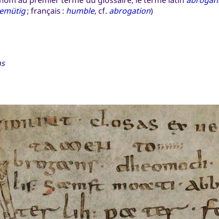
emütig
; français :
humble
, cf.
abrogation
)
ns