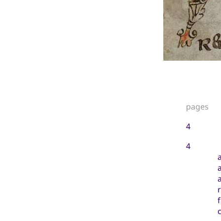
pages
4
4