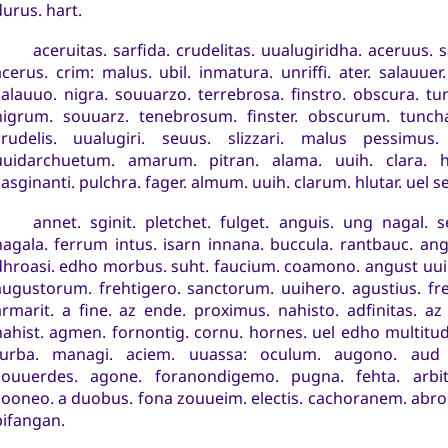
durus. hart.
aceruitas. sarfida. crudelitas. uualugiridha. aceruus. 
acerus. crim: malus. ubil. inmatura. unriffi. ater. salauuer.
salauuo. nigra. souuarzo. terrebrosa. finstro. obscura. tu
nigrum. souuarz. tenebrosum. finster. obscurum. tunchal.
crudelis. uualugiri. seuus. slizzari. malus pessimus.
uuidarchuetum. amarum. pitran. alama. uuih. clara. h
casginanti. pulchra. fager. almum. uuih. clarum. hlutar. uel 
annet. sginit. pletchet. fulget. anguis. ung nagal. s
nagala. ferrum intus. isarn innana. buccula. rantbauc. ang
dhroasi. edho morbus. suht. faucium. coamono. angust uuird
augustorum. frehtigero. sanctorum. uuihero. agustius. fre
armarit. a fine. az ende. proximus. nahisto. adfinitas. az
nahist. agmen. fornontig. cornu. hornes. uel edho multitud
turba. managi. aciem. uuassa: oculum. augono. aud 
souuerdes. agone. foranondigemo. pugna. fehta. arbit
sooneo. a duobus. fona zouueim. electis. cachoranem. abro
pifangan.