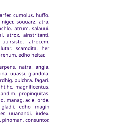
sarfer. cumolus. huffo.
 niger. souuarz. atra.
nchlo. atrum. salauui.
 atrox. ainstritanti.
 uuirsisto. atrocem.
lutar. scamdita. her
serenum. edho heitar.
erpens. natra. angia.
ina. uuassi. glandola.
hig. pulchra. fagari.
htihc. magnificentus.
 andim. propinquitas.
o. manag. acie. orde.
gladii. edho magin
er. uuanandi. iudex.
. pinoman. consuntor.