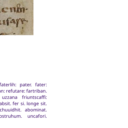
erlih: pater. fater:
: refutare: fartriban.
zzana friuntscaffi:
it. fer si. longe sit.
chuuidhit. abominat.
abstruhum. uncafori.