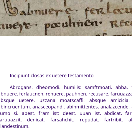
Incipiunt closas ex uetere testamento
Abrogans. dheomodi. humilis: samftmoati. abba. fat
abnuere. ferlaucnen. renuere. pauhnen. recusare. faruuazzan
absque uetere. uzzana moatscaffi: absque amicicia. u
abincruentum. anasceopandi. abinmittentes. analazcende. abs
rumo si. abest. fram ist: deest. uuan ist. abdicat. far
faruuazzit. denicat. farsahchit. repudat. fartribit. 
clandestinum.