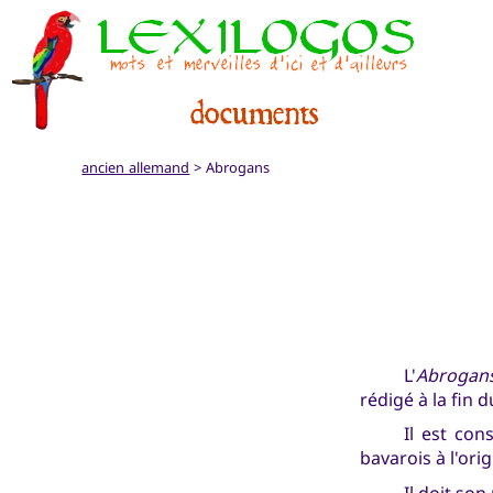
ancien allemand
> Abrogans
L'
Abrogan
rédigé à la fin d
Il est con
bavarois à l'or
Il doit so