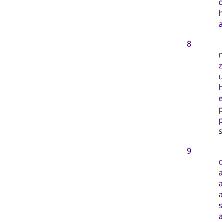
8
e
9