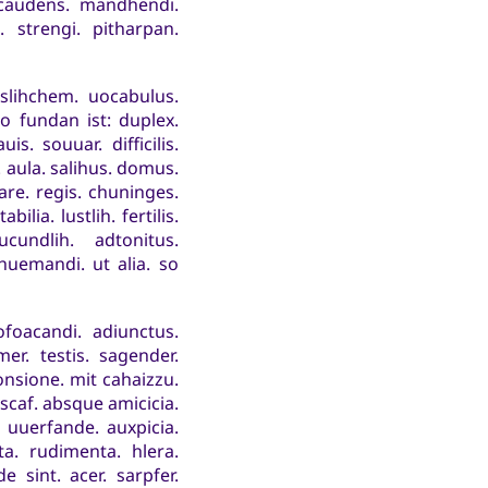
 caudens. mandhendi.
. strengi. pitharpan.
slihchem. uocabulus.
o fundan ist: duplex.
s. souuar. difficilis.
. aula. salihus. domus.
are. regis. chuninges.
lia. lustlih. fertilis.
cundlih. adtonitus.
chuemandi. ut alia. so
cofoacandi. adiunctus.
er. testis. sagender.
onsione. mit cahaizzu.
caf. absque amicicia.
 uuerfande. auxpicia.
ta. rudimenta. hlera.
e sint. acer. sarpfer.