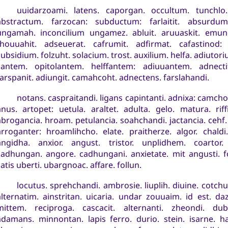
uuidarzoami. latens. caporgan. occultum. tunchlo
abstractum. farzocan: subductum: farlaitit. absurdum
ungamah. inconcilium ungamez. abluit. aruuaskit. emunda
thouuahit. adseuerat. cafrumit. adfirmat. cafastinod:
subsidium. folzuht. solacium. trost. auxilium. helfa. adiutor
ilantem. opitolantem. helffantem: adiuuantem. adnectit.
farspanit. adiungit. camahcoht. adnectens. farslahandi.
notans. caspraitandi. ligans capintanti. adnixa: camcho
anus. artopet: uetula. araltet. adulta. gelo. matura. riff
abrogancia. hroam. petulancia. soahchandi. jactancia. cehf
arroganter: hroamlihcho. elate. praitherze. algor. chaldi.
angidha. anxior. angust. tristor. unplidhem. coartor. 
cadhungan. angore. cadhungani. anxietate. mit angusti. f
atis uberti. ubargnoac. affare. follun.
locutus. sprehchandi. ambrosie. liuplih. diuine. cotchu
alternatim. ainstritan. uicaria. undar zouuaim. id est. da
mittem. reciproga. cascacit. alternanti. zheondi. dubi
adamans. minnontan. lapis ferro. durio. stein. isarne. ha