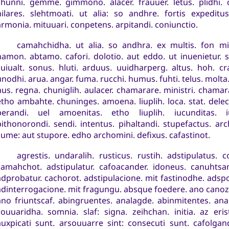
chunni. gemme. gimmono. alacer. frauuer. letus. plidhi.
hilares. slehtmoati. ut alia: so andhre. fortis expeditus
armonia. mituuari. conpetens. arpitandi. coniunctio.
camahchidha. ut alia. so andhra. ex multis. fon mi
namon. abtamo. cafori. dolotio. aut eddo. ut inuenietur. s
zuiualt. sonus. hluti. arduus. uuidharperg. altus. hoh. craui
unodhi. arua. angar. fuma. rucchi. humus. fuhti. telus. molta
hus. regna. chuniglih. aulacer. chamarare. ministri. chamar
tho ambahte. chuninges. amoena. liuplih. loca. stat. delectabi
perandi. uel amoenitas. etho liuplih. iucunditas. iu
pithonorondi. sendi. intentus. pihaltandi. stupefactus. ar
sume: aut stupore. edho archomini. defixus. cafastinot.
agrestis. undaralih. rusticus. rustih. adstipulatus. 
camahchot. adstipulatur. cafoacander. idoneus. canuhtsam
adprobatur. cachorot. adstipulacione. mit fastinodhe. adsp
adinterrogacione. mit fragungu. absque foedere. ano canozs
ano friuntscaf. abingruentes. analagde. abinmitentes. ana
souuaridha. somnia. slaf: signa. zeihchan. initia. az eris
auxpicati sunt. arsouuarre sint: consecuti sunt. cafolgand