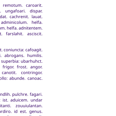
. remotum. caroarit.
. ungafoari. dispar.
t. cachrenit. lauat.
 adminicolum. helfa.
ium. helfa. adnitentem.
 farslahit. asciscit.
t. coniuncta: cafoagit.
i. abrogans. humilis.
. superbia: ubarhuhct.
 frigor. frost. angor.
canotit. contringor.
ollo: abunde. canoac.
ndlih. pulchre. fagari.
z ist. aduicem. undar
tanti. zouuiulantan.
rdiro. id est. genus.