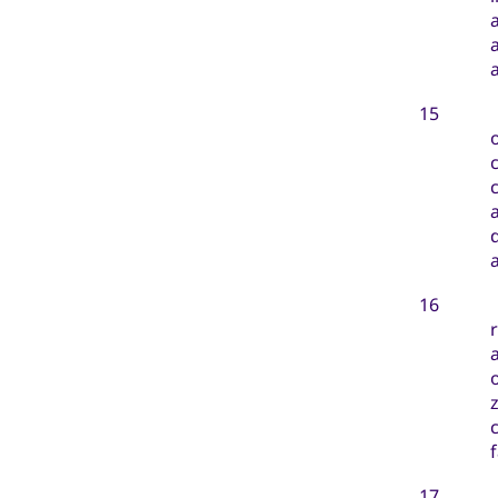
15
16
r
z
17