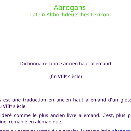
Abrogans
Latein Althochdeutsches Lexikon
Dictionnaire
latin
>
ancien haut-allemand
(fin VIII
siècle)
e
s
est une traduction en ancien haut allemand d'un glossai
u VIII
siècle.
e
sidéré comme le plus ancien livre allemand. C'est, plus 
igine, remanié en alémanique.
n nom au premier terme du glossaire, le terme latin
abrogan