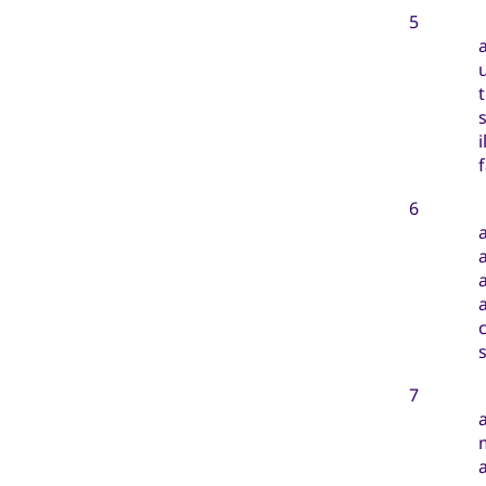
5
6
s
7