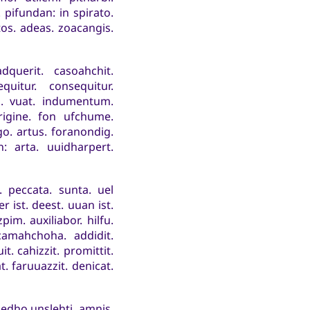
pifundan: in spirato.
tos. adeas. zoacangis.
adquerit. casoahchit.
quitur. consequitur.
m. vuat. indumentum.
rigine. fon ufchume.
o. artus. foranondig.
: arta. uuidharpert.
. peccata. sunta. uel
er ist. deest. uuan ist.
pim. auxiliabor. hilfu.
camahchoha. addidit.
it. cahizzit. promittit.
t. faruuazzit. denicat.
. edho unslehti. amnis.