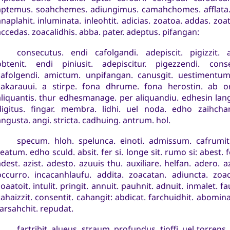
aptemus. soahchemes. adiungimus. camahchomes. afflata. 
anaplahit. inluminata. inleohtit. adicias. zoatoa. addas. zoa
accedas. zoacalidhis. abba. pater. adeptus. pifangan:
consecutus. endi cafolgandi. adepiscit. pigizzit. 
obtenit. endi piniusit. adepiscitur. pigezzendi. conse
cafolgendi. amictum. unpifangan. canusgit. uestimentu
cakarauui. a stirpe. fona dhrume. fona herostin. ab o
aliquantis. thur edhesmanage. per aliquandiu. edhesin lang
digitus. fingar. membra. lidhi. uel noda. edho zaihchan
angusta. angi. stricta. cadhuing. antrum. hol.
specum. hloh. spelunca. einoti. admissum. cafrumit
eatum. edho sculd. absit. fer si. longe sit. rumo si: abest. f
adest. azist. adesto. azuuis thu. auxiliare. helfan. adero. az
occurro. incacanhlaufu. addita. zoacatan. adiuncta. zoa
oaatoit. intulit. pringit. annuit. pauhnit. adnuit. inmalet. fau
cahaizzit. consentit. cahangit: abdicat. farchuidhit. abomina
farsahchit. repudat.
fartribit. alueus. straum. profundus. tioffi. uel torrens