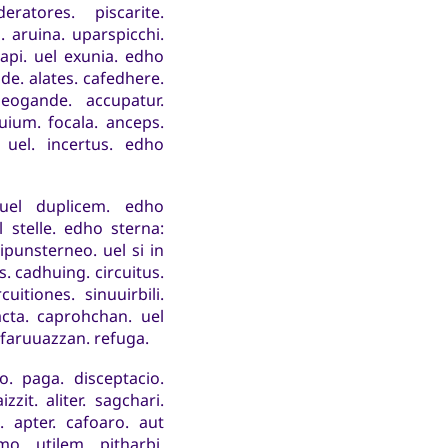
ratores. piscarite.
 aruina. uparspicchi.
alapi. uel exunia. edho
nde. alates. cafedhere.
fleogande. accupatur.
uium. focala. anceps.
uel. incertus. edho
 uel duplicem. edho
l stelle. edho sterna:
sipunsterneo. uel si in
. cadhuing. circuitus.
itiones. sinuuirbili.
acta. caprohchan. uel
 faruuazzan. refuga.
io. paga. disceptacio.
zzit. aliter. sagchari.
o. apter. cafoaro. aut
mo. utilem. pitharbi.