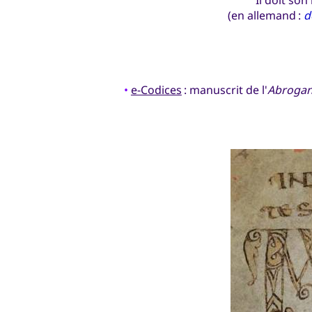
(en allemand :
d
•
e-Codices
: manuscrit de l'
Abroga