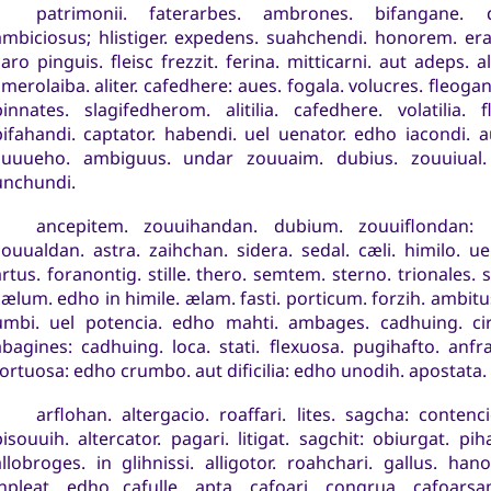
patrimonii. faterarbes. ambrones. bifangane. de
ambiciosus; hlistiger. expedens. suahchendi. honorem. era.
caro pinguis. fleisc frezzit. ferina. mitticarni. aut adeps. 
smerolaiba. aliter. cafedhere: aues. fogala. volucres. fleoga
pinnates. slagifedherom. alitilia. cafedhere. volatilia. 
pifahandi. captator. habendi. uel uenator. edho iacondi. a
zuuueho. ambiguus. undar zouuaim. dubius. zouuiual. 
unchundi.
ancepitem. zouuihandan. dubium. zouuiflondan:
zouualdan. astra. zaihchan. sidera. sedal. cæli. himilo. ue
artus. foranontig. stille. thero. semtem. sterno. trionales. 
cælum. edho in himile. ælam. fasti. porticum. forzih. ambitus
umbi. uel potencia. edho mahti. ambages. cadhuing. circu
abagines: cadhuing. loca. stati. flexuosa. pugihafto. anfr
tortuosa: edho crumbo. aut dificilia: edho unodih. apostata.
arflohan. altergacio. roaffari. lites. sagcha: contenc
isouuih. altercator. pagari. litigat. sagchit: obiurgat. pihai
allobroges. in glihnissi. alligotor. roahchari. gallus. han
inpleat. edho cafulle. apta. cafoari. congrua. cafoarsa