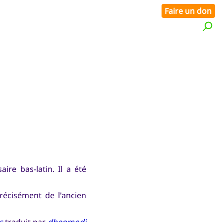
Faire un don
re bas-latin. Il a été
précisément de l'ancien
s
traduit par
dheomodi