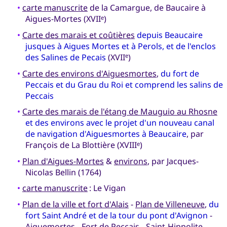
•
carte manuscrite
de la Camargue, de Baucaire à
Aigues-Mortes (XVII
)
e
•
Carte des marais et coûtières
depuis Beaucaire
jusques à Aigues Mortes et à Perols, et de l'enclos
des Salines de Pecais
(XVII
)
e
•
Carte des environs d'Aiguesmortes
,
du fort de
Peccais et du Grau du Roi et comprend les salins de
Peccais
•
Carte des marais de l'étang de Mauguio au Rhosne
et des environs avec le projet d'un nouveau canal
de navigation d'Aiguesmortes à Beaucaire
, par
François de La Blottière (XVIII
)
e
•
Plan d'Aigues-Mortes
&
environs
, par Jacques-
Nicolas Bellin (1764)
•
carte manuscrite
: Le Vigan
•
Plan de la ville et fort d'Alais
-
Plan de Villeneuve
,
du
fort Saint André et de la tour du pont d'Avignon
-
Aiguemortes
-
Fort de Peccais
-
Saint-Hippolite
-