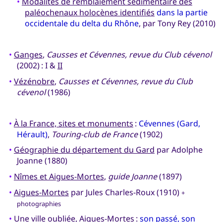
•
Modalités de remblaiement sédimentaire des
paléochenaux holocènes identifiés
dans la partie
occidentale du delta du Rhône
, par Tony Rey (2010)
•
Ganges
,
Causses et Cévennes, revue du Club cévenol
(2002) : I &
II
•
Vézénobre
,
Causses et Cévennes, revue du Club
cévenol
(1986)
•
À la France, sites et monuments
:
Cévennes (Gard,
Hérault)
,
Touring-club de France
(1902)
•
Géographie du département du Gard
par Adolphe
Joanne (1880)
•
Nîmes et Aigues-Mortes
,
guide Joanne
(1897)
•
Aigues-Mortes
par Jules Charles-Roux (1910)
+
photographies
•
Une ville oubliée, Aigues-Mortes
:
son passé, son