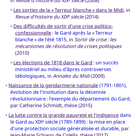
in
Revue d'histoire du XIX
siècle
(2008)
•
Les sorties de la « Terreur blanche » dans le Midi
, in
Revue d'histoire du XIX
siècle
(2014)
e
•
Des difficultés de sortir d'une crise politico-
confessionnelle
:
le Gard après la « Terreur
blanche » de l'été 1815
, in
Sortir de crise : les
mécanismes de résolution de crises politiques
(2010)
•
Les élections de 1818 dans le Gard
:
un succès
ministériel au milieu d'âpres controverses
idéologiques
, in
Annales du Midi
(2009)
•
Naissance de la gendarmerie nationale
(1791-1801),
évolution de l'institution dans la décennie
révolutionnaire : l'exemple du département du Gard
,
par Catherine Schmidt, thèse (2015)
•
La lutte contre la grande pauvreté et l'indigence
dans
le Gard au XIX
siècle (1789-1899) : la mise en place
e
d'une protection sociale généralisée et durable
, par
Jean-Marie Schiano de Colella, thèse (2017)