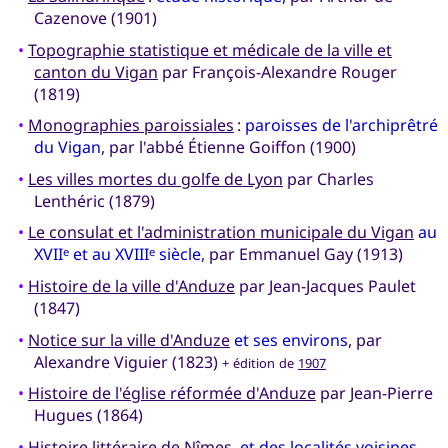
Cazenove (1901)
•
Topographie statistique et médicale de la ville et
canton du Vigan
par François-Alexandre Rouger
(1819)
•
Monographies paroissiales
:
paroisses de l'archiprêtré
du Vigan
, par l'abbé Étienne Goiffon (1900)
•
Les villes mortes du golfe de Lyon
par Charles
Lenthéric (1879)
•
Le consulat et l'administration municipale du Vigan
au
XVII
et au XVIII
siècle
, par Emmanuel Gay (1913)
e
e
•
Histoire de la ville d'Anduze
par Jean-Jacques Paulet
(1847)
•
Notice sur la ville d'Anduze
et ses environs
, par
Alexandre Viguier (1823)
+ édition de
1907
•
Histoire de l'église réformée d'Anduze
par Jean-Pierre
Hugues (1864)
•
Histoire littéraire de Nîmes
,
et des localités voisines