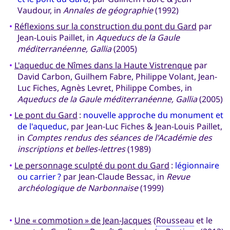
Vaudour, in
Annales de géographie
(1992)
•
Réflexions sur la construction du pont du Gard
par
Jean-Louis Paillet, in
Aqueducs de la Gaule
méditerranéenne, Gallia
(2005)
•
L'aqueduc de Nîmes dans la Haute Vistrenque
par
David Carbon, Guilhem Fabre, Philippe Volant, Jean-
Luc Fiches, Agnès Levret, Philippe Combes, in
Aqueducs de la Gaule méditerranéenne, Gallia
(2005)
•
Le pont du Gard
:
nouvelle approche du monument et
de l'aqueduc
, par Jean-Luc Fiches & Jean-Louis Paillet,
in
Comptes rendus des séances de l'Académie des
inscriptions et belles-lettres
(1989)
•
Le personnage sculpté du pont du Gard
:
légionnaire
ou carrier ?
par Jean-Claude Bessac, in
Revue
archéologique de Narbonnaise
(1999)
•
Une « commotion » de Jean-Jacques
(
Rousseau
et le