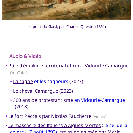
Le pont du Gard, par Charles Questel (1851)
Audio & Vidéo
•
Pôle d'équilibre territorial et rural Vidourle Camargue
(YouTube)
•
La sagne
et les sagneurs
(2023)
•
Le cheval Camargue
(2023)
•
300 ans de protestantisme
en Vidourle-Camargue
(2018)
•
Le fort Peccais
par Nicolas Faucherre
(Vimeo)
•
Le massacre des Italiens à Aigues-Mortes
:
le sel de la
colère (17 août 1893)
, émission animée par Marie