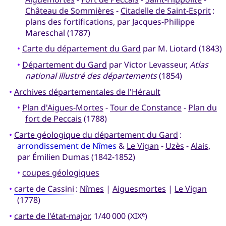
Château de Sommières
-
Citadelle de Saint-Esprit
:
plans des fortifications, par Jacques-Philippe
Mareschal (1787)
•
Carte du département du Gard
par M. Liotard (1843)
•
Département du Gard
par Victor Levasseur,
Atlas
national illustré des départements
(1854)
•
Archives départementales de l'Hérault
•
Plan d'Aigues-Mortes
-
Tour de Constance
-
Plan du
fort de Peccais
(1788)
•
Carte géologique du département du Gard
:
arrondissement de Nîmes
&
Le Vigan
-
Uzès
-
Alais
,
par Émilien Dumas (1842-1852)
•
coupes géologiques
•
carte de Cassini
:
Nîmes
|
Aiguesmortes
|
Le Vigan
(1778)
•
carte de l'état-major
, 1/40 000 (XIX
)
e