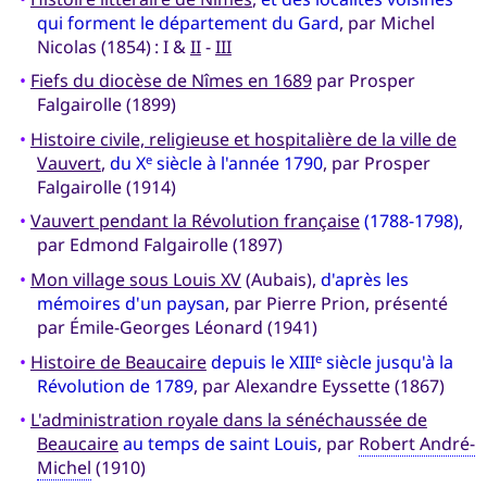
qui forment le département du Gard
, par Michel
Nicolas (1854) : I &
II
-
III
•
Fiefs du diocèse de Nîmes en 1689
par Prosper
Falgairolle (1899)
•
Histoire civile, religieuse et hospitalière de la ville de
Vauvert
,
du X
siècle à l'année 1790
, par Prosper
e
Falgairolle (1914)
•
Vauvert pendant la Révolution française
(1788-1798)
,
par Edmond Falgairolle (1897)
•
Mon village sous Louis XV
(Aubais),
d'après les
mémoires d'un paysan
, par Pierre Prion, présenté
par Émile-Georges Léonard (1941)
•
Histoire de Beaucaire
depuis le XIII
siècle jusqu'à la
e
Révolution de 1789
, par Alexandre Eyssette (1867)
•
L'administration royale dans la sénéchaussée de
Beaucaire
au temps de saint Louis
, par
Robert André-
Michel
(1910)