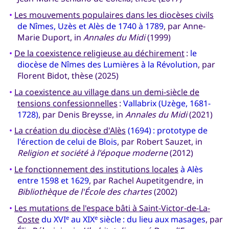
•
Les mouvements populaires dans les diocèses civils
de Nîmes, Uzès et Alès de 1740 à 1789
, par Anne-
Marie Duport, in
Annales du Midi
(1999)
•
De la coexistence religieuse au déchirement
:
le
diocèse de Nîmes des Lumières à la Révolution
, par
Florent Bidot, thèse (2025)
•
La coexistence au village dans un demi-siècle de
tensions confessionnelles
:
Vallabrix (Uzège, 1681-
1728)
, par Denis Breysse, in
Annales du Midi
(2021)
•
La création du diocèse d'Alès
(1694) : prototype de
l'érection de celui de Blois
, par Robert Sauzet, in
Religion et société à l'époque moderne
(2012)
•
Le fonctionnement des institutions locales
à Alès
entre 1598 et 1629
, par Rachel Aupetitgendre, in
Bibliothèque de l'École des chartes
(2002)
•
Les mutations de l'espace bâti à Saint-Victor-de-La-
Coste
du XVI
au XIX
siècle : du lieu aux masages
, par
e
e