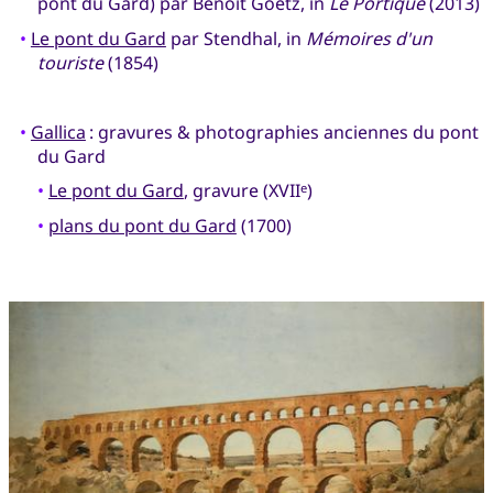
pont du Gard) par Benoît Goetz, in
Le Portique
(2013)
•
Le pont du Gard
par Stendhal, in
Mémoires d'un
touriste
(1854)
•
Gallica
: gravures & photographies anciennes du pont
du Gard
•
Le pont du Gard
, gravure (XVII
)
e
•
plans du pont du Gard
(1700)