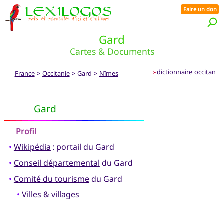
Faire un don
Gard
Cartes & Documents
dictionnaire occitan
France
>
Occitanie
> Gard >
Nîmes
➤
Gard
Profil
•
Wikipédia
: portail du Gard
•
Conseil départemental
du Gard
•
Comité du tourisme
du Gard
•
Villes & villages