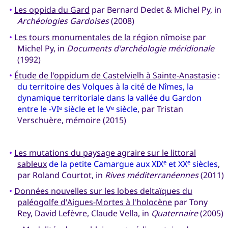
•
Les oppida du Gard
par Bernard Dedet & Michel Py, in
Archéologies Gardoises
(2008)
•
Les tours monumentales de la région nîmoise
par
Michel Py, in
Documents d'archéologie méridionale
(1992)
•
Étude de l'oppidum de Castelvielh à Sainte-Anastasie
:
du territoire des Volques à la cité de Nîmes, la
dynamique territoriale dans la vallée du Gardon
entre le -VI
siècle et le V
siècle
, par Tristan
e
e
Verschuère, mémoire (2015)
•
Les mutations du paysage agraire sur le littoral
sableux
de la petite Camargue aux XIX
et XX
siècles
,
e
e
par Roland Courtot, in
Rives méditerranéennes
(2011)
•
Données nouvelles sur les lobes deltaïques du
paléogolfe d'Aigues-Mortes à l'holocène
par Tony
Rey, David Lefèvre, Claude Vella, in
Quaternaire
(2005)