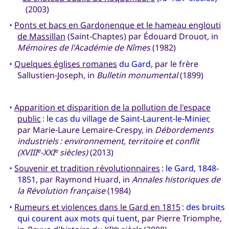
(2003)
•
Ponts et bacs en Gardonenque et le hameau englouti
de Massillan
(Saint-Chaptes) par Édouard Drouot, in
Mémoires de l'Académie de Nîmes
(1982)
•
Quelques églises romanes
du Gard
, par le frère
Sallustien-Joseph, in
Bulletin monumental
(1899)
•
Apparition et disparition de la pollution de l'espace
public
:
le cas du village de Saint-Laurent-le-Minier
,
par Marie-Laure Lemaire-Crespy, in
Débordements
industriels : environnement, territoire et conflit
(XVIII
-XXI
siècles)
(2013)
e
e
•
Souvenir et tradition révolutionnaires
:
le Gard, 1848-
1851
, par Raymond Huard, in
Annales historiques de
la Révolution française
(1984)
•
Rumeurs et violences dans le Gard en 1815
:
des bruits
qui courent aux mots qui tuent
, par Pierre Triomphe,
e