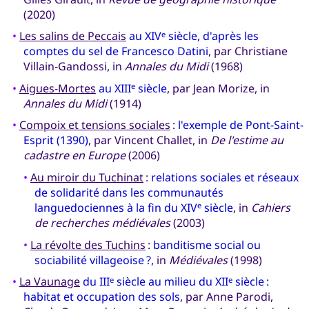
(2020)
•
Les salins de Peccais
au XIV
siècle, d'après les
e
comptes du sel de Francesco Datini
, par Christiane
Villain-Gandossi, in
Annales du Midi
(1968)
•
Aigues-Mortes
au XIII
siècle
, par Jean Morize, in
e
Annales du Midi
(1914)
•
Compoix et tensions sociales
:
l'exemple de Pont-Saint-
Esprit (1390)
, par Vincent Challet, in
De l'estime au
cadastre en Europe
(2006)
•
Au miroir du Tuchinat
:
relations sociales et réseaux
de solidarité dans les communautés
languedociennes à la fin du XIV
siècle
, in
Cahiers
e
de recherches médiévales
(2003)
•
La révolte des Tuchins
:
banditisme social ou
sociabilité villageoise ?
, in
Médiévales
(1998)
•
La Vaunage
du III
siècle au milieu du XII
siècle :
e
e
habitat et occupation des sols
, par Anne Parodi,