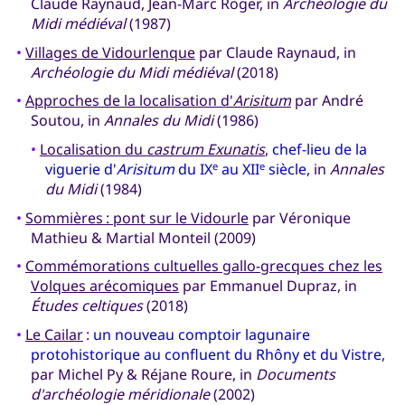
Claude Raynaud, Jean-Marc Roger, in
Archéologie du
Midi médiéval
(1987)
•
Villages de Vidourlenque
par Claude Raynaud, in
Archéologie du Midi médiéval
(2018)
•
Approches de la localisation d'
Arisitum
par André
Soutou, in
Annales du Midi
(1986)
•
Localisation du
castrum Exunatis
,
chef-lieu de la
viguerie d'
Arisitum
du IX
au XII
siècle
, in
Annales
e
e
du Midi
(1984)
•
Sommières : pont sur le Vidourle
par Véronique
Mathieu & Martial Monteil (2009)
•
Commémorations cultuelles gallo-grecques chez les
Volques arécomiques
par Emmanuel Dupraz, in
Études celtiques
(2018)
•
Le Cailar
:
un nouveau comptoir lagunaire
protohistorique au confluent du Rhôny et du Vistre
,
par Michel Py & Réjane Roure, in
Documents
d'archéologie méridionale
(2002)