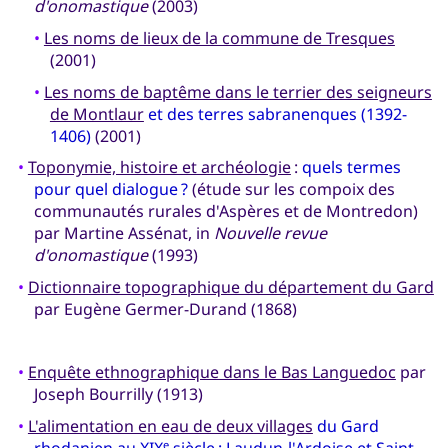
d'onomastique
(2003)
•
Les noms de lieux de la commune de Tresques
(2001)
•
Les noms de baptême dans le terrier des seigneurs
de Montlaur
et des terres sabranenques (1392-
1406)
(2001)
•
Toponymie, histoire et archéologie
:
quels termes
pour quel dialogue ?
(étude sur les compoix des
communautés rurales d'Aspères et de Montredon)
par Martine Assénat, in
Nouvelle revue
d'onomastique
(1993)
•
Dictionnaire topographique du département du Gard
par Eugène Germer-Durand (1868)
•
Enquête ethnographique dans le Bas Languedoc
par
Joseph Bourrilly (1913)
•
L'alimentation en eau de deux villages
du Gard
rhodanien au XIX
siècle : Laudun-l'Ardoise et Saint-
e