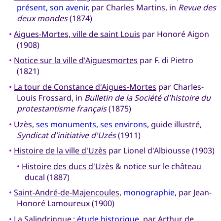
présent, son avenir
, par Charles Martins, in
Revue des
deux mondes
(1874)
•
Aigues-Mortes, ville de saint Louis
par Honoré Aigon
(1908)
•
Notice sur la ville d'Aiguesmortes
par F. di Pietro
(1821)
•
La tour de Constance d'Aigues-Mortes
par Charles-
Louis Frossard, in
Bulletin de la Société d'histoire du
protestantisme français
(1875)
•
Uzès
,
ses monuments, ses environs
, guide illustré,
Syndicat d'initiative d'Uzés
(1911)
•
Histoire de la ville d'Uzès
par Lionel d'Albiousse (1903)
•
Histoire des ducs d'Uzès
& notice sur le château
ducal (1887)
•
Saint-André-de-Majencoules
,
monographie
, par Jean-
Honoré Lamoureux (1900)
•
La Salindrinque
:
étude historique
, par Arthur de