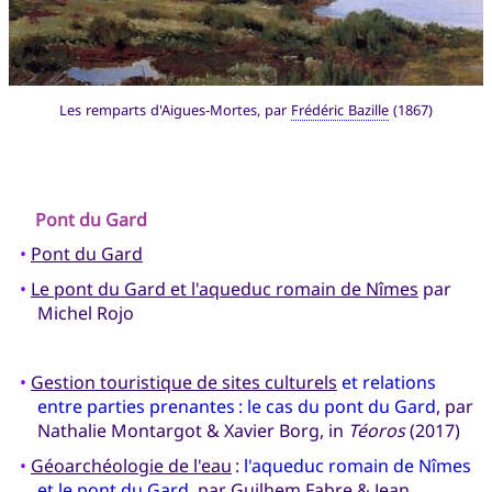
Les remparts d'Aigues-Mortes, par
Frédéric Bazille
(1867)
Pont du Gard
•
Pont du Gard
•
Le pont du Gard et l'aqueduc romain de Nîmes
par
Michel Rojo
•
Gestion touristique de sites culturels
et relations
entre parties prenantes : le cas du pont du Gard
, par
Nathalie Montargot & Xavier Borg, in
Téoros
(2017)
•
Géoarchéologie de l'eau
:
l'aqueduc romain de Nîmes
et le pont du Gard
, par Guilhem Fabre & Jean