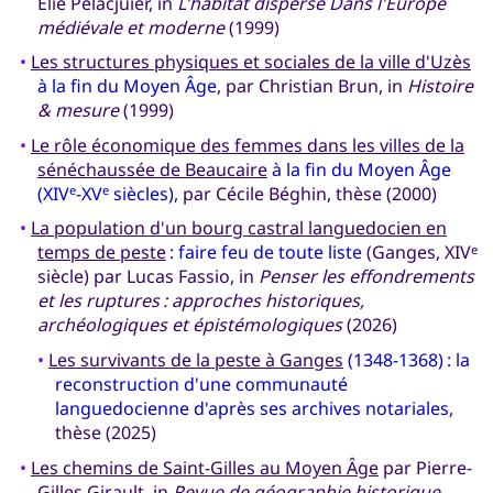
Élie Pélacjuier, in
L'habitat dispersé Dans l'Europe
médiévale et moderne
(1999)
•
Les structures physiques et sociales de la ville d'Uzès
à la fin du Moyen Âge
, par Christian Brun, in
Histoire
& mesure
(1999)
•
Le rôle économique des femmes dans les villes de la
sénéchaussée de Beaucaire
à la fin du Moyen Âge
(XIV
-XV
siècles)
, par Cécile Béghin, thèse (2000)
e
e
•
La population d'un bourg castral languedocien en
temps de peste
:
faire feu de toute liste
(Ganges, XIV
e
siècle) par Lucas Fassio, in
Penser les effondrements
et les ruptures : approches historiques,
archéologiques et épistémologiques
(2026)
•
Les survivants de la peste à Ganges
(1348-1368) : la
reconstruction d'une communauté
languedocienne d'après ses archives notariales
,
thèse (2025)
•
Les chemins de Saint-Gilles au Moyen Âge
par Pierre-
Gilles Girault, in
Revue de géographie historique