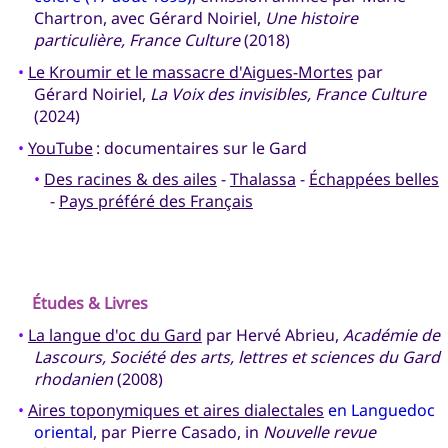
Chartron, avec Gérard Noiriel,
Une histoire
particulière, France Culture
(2018)
•
Le Kroumir et le massacre d'Aigues-Mortes
par
Gérard Noiriel,
La Voix des invisibles, France Culture
(2024)
•
YouTube
: documentaires sur le Gard
•
Des racines & des ailes
-
Thalassa
-
Échappées belles
-
Pays préféré des Français
Études & Livres
•
La langue d'oc du Gard
par Hervé Abrieu,
Académie de
Lascours, Société des arts, lettres et sciences du Gard
rhodanien
(2008)
•
Aires toponymiques et aires dialectales
en Languedoc
oriental
, par Pierre Casado, in
Nouvelle revue