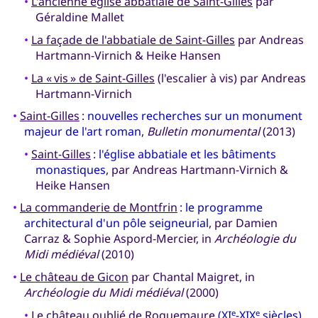
•
L'ancienne église abbatiale de Saint-Gilles
par
Géraldine Mallet
•
La façade de l'abbatiale de Saint-Gilles
par Andreas
Hartmann-Virnich & Heike Hansen
•
La « vis » de Saint-Gilles
(l'escalier à vis) par Andreas
Hartmann-Virnich
•
Saint-Gilles
:
nouvelles recherches sur un monument
majeur de l'art roman
,
Bulletin monumental
(2013)
•
Saint-Gilles
:
l'église abbatiale et les bâtiments
monastiques
, par Andreas Hartmann-Virnich &
Heike Hansen
•
La commanderie de Montfrin
:
le programme
architectural d'un pôle seigneurial
, par Damien
Carraz & Sophie Aspord-Mercier, in
Archéologie du
Midi médiéval
(2010)
•
Le château de Gicon
par Chantal Maigret, in
Archéologie du Midi médiéval
(2000)
•
Le château oublié de Roquemaure
(XI
-XIX
siècles)
e
e