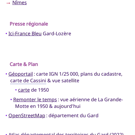
→
Nîmes
Presse régionale
•
Ici-France Bleu
Gard-Lozère
Carte & Plan
•
Géoportail
: carte IGN 1/25 000, plans du cadastre,
carte de Cassini
& vue satellite
•
carte
de 1950
•
Remonter le temps
: vue aérienne de La Grande-
Motte en 1950 & aujourd'hui
•
OpenStreetMap
: département du Gard
•
Atlas départemental des territoires du Gard
(2022)