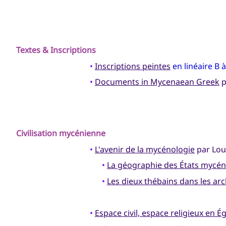
Textes & Inscriptions
•
Inscriptions peintes
en linéaire B 
•
Documents in Mycenaean Greek
p
Civilisation mycénienne
•
L'avenir de la mycénologie
par Lou
•
La géographie des États mycén
•
Les dieux thébains dans les ar
•
Espace civil, espace religieux en É