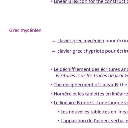
•
Linear B lexicon for the construct
Grec mycénien
→
clavier grec mycénien
pour écrire
→
clavier grec chypriote
pour écrire
•
Le déchiffrement des écritures anc
Écritures : sur les traces de Jack
•
The decipherment of Linear B
:
the
•
Homère et les tablettes en linéaire
•
Le linéaire B note-t-il une langue v
•
Les nouvelles tablettes en linéa
•
L'apparition de l'aspect verbal