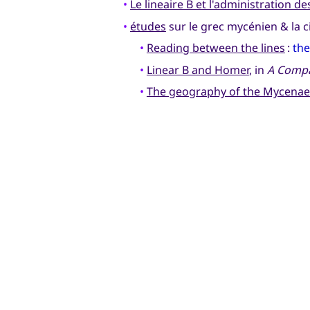
•
Le lineaire B et l'administration d
•
études
sur le grec mycénien & la c
•
Reading between the lines
:
the
•
Linear B and Homer
, in
A Compa
•
The geography of the Mycena