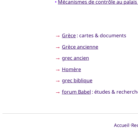
•
Mécanismes de contrôle au palais
→
Grèce
: cartes & documents
→
Grèce ancienne
→
grec ancien
→
Homère
→
grec biblique
→
forum Babel
: études & recherches
•
Accueil
Re