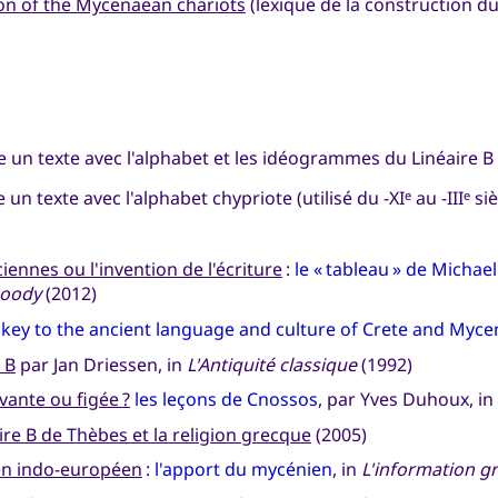
ion of the Mycenaean chariots
(lexique de la construction d
 un texte avec l'alphabet et les idéogrammes du Linéaire B (
 un texte avec l'alphabet chypriote (utilisé du -XI
au -III
siè
e
e
iennes ou l'invention de l'écriture
:
le « tableau » de Michael
 Goody
(2012)
 key to the ancient language and culture of Crete and Myc
 B
par Jan Driessen, in
L'Antiquité classique
(1992)
ivante ou figée ?
les leçons de Cnossos
, par Yves Duhoux, in
ire B de Thèbes et la religion grecque
(2005)
 en indo-européen
:
l'apport du mycénien
, in
L'information g