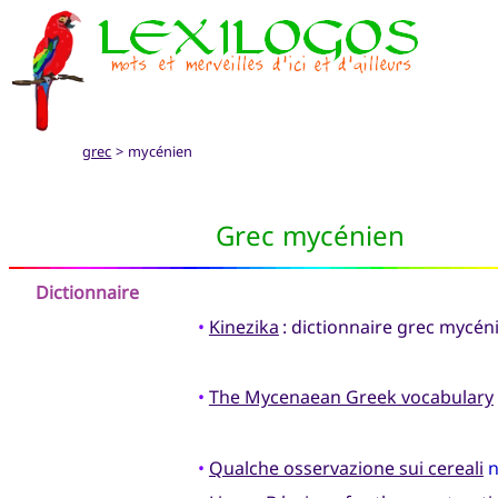
grec
> mycénien
Grec mycénien
Dictionnaire
•
Kinezika
: dictionnaire grec mycén
•
The Mycenaean Greek vocabulary
•
Qualche osservazione sui cereali
n