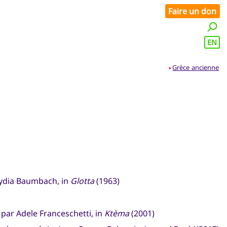
Faire un don
EN
Grèce ancienne
➤
Lydia Baumbach, in
Glotta
(1963)
 par Adele Franceschetti, in
Ktèma
(2001)