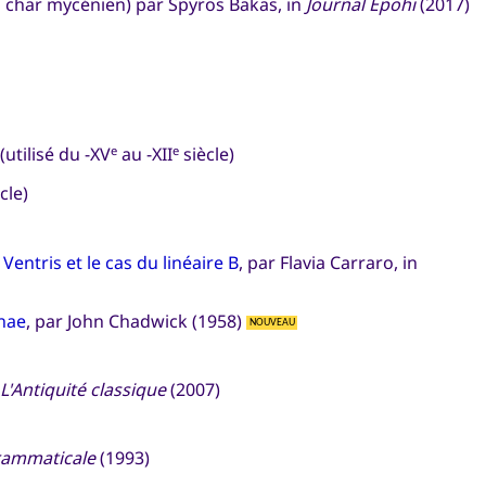
u char mycénien) par Spyros Bakas, in
Journal Epohi
(2017)
utilisé du -XV
au -XII
siècle)
e
e
cle)
 Ventris et le cas du linéaire B
, par Flavia Carraro, in
enae
, par John Chadwick (1958)
NOUVEAU
L'Antiquité classique
(2007)
rammaticale
(1993)