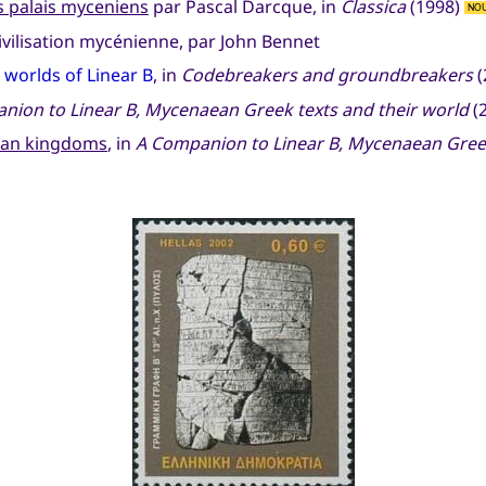
es palais myceniens
par Pascal Darcque, in
Classica
(1998)
NO
ivilisation mycénienne, par John Bennet
 worlds of Linear B
, in
Codebreakers and groundbreakers
(
nion to Linear B, Mycenaean Greek texts and their world
(
ean kingdoms
, in
A Companion to Linear B, Mycenaean Greek