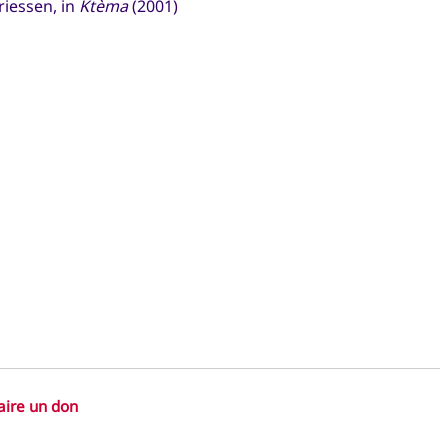
riessen, in
Ktèma
(2001)
aire un don