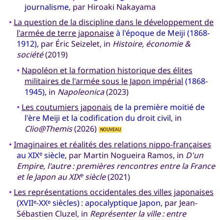
journalisme
, par Hiroaki Nakayama
•
La question de la discipline dans le développement de
l'armée de terre japonaise
à l'époque de Meiji (1868-
1912)
, par Éric Seizelet, in
Histoire, économie &
société
(2019)
•
Napoléon et la formation historique des élites
militaires de l'armée sous le Japon impérial
(1868-
1945)
, in
Napoleonica
(2023)
•
Les coutumiers japonais
de la première moitié de
l'ère Meiji et la codification du droit civil
, in
Clio@Themis
(2026)
NOUVEAU
•
Imaginaires et réalités des relations nippo-françaises
au XIX
siècle
, par Martin Nogueira Ramos, in
D'un
e
Empire, l'autre : premières rencontres entre la France
et le Japon au XIX
siècle
(2021)
e
•
Les représentations occidentales des villes japonaises
(XVII
-XX
siècles) : apocalyptique Japon
, par Jean-
e
e
Sébastien Cluzel, in
Représenter la ville : entre