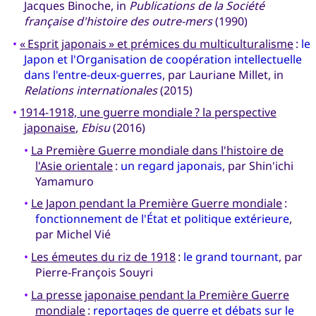
Jacques Binoche, in
Publications de la Société
française d'histoire des outre-mers
(1990)
•
« Esprit japonais » et prémices du multiculturalisme
:
le
Japon et l'Organisation de coopération intellectuelle
dans l'entre-deux-guerres
, par Lauriane Millet, in
Relations internationales
(2015)
•
1914-1918, une guerre mondiale ? la perspective
japonaise
,
Ebisu
(2016)
•
La Première Guerre mondiale dans l'histoire de
l'Asie orientale
:
un regard japonais
, par Shin'ichi
Yamamuro
•
Le Japon pendant la Première Guerre mondiale
:
fonctionnement de l'État et politique extérieure
,
par Michel Vié
•
Les émeutes du riz de 1918
:
le grand tournant
, par
Pierre-François Souyri
•
La presse japonaise pendant la Première Guerre
mondiale
:
reportages de guerre et débats sur le