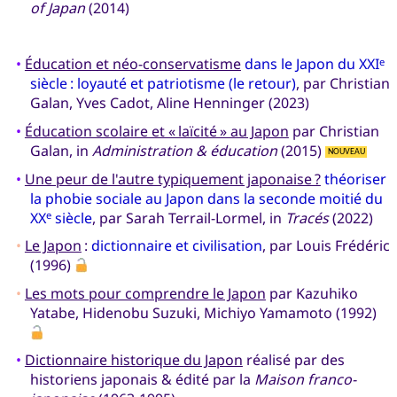
of Japan
(2014)
•
Éducation et néo-conservatisme
dans le Japon du XXI
e
siècle : loyauté et patriotisme (le retour)
, par Christian
Galan, Yves Cadot, Aline Henninger (2023)
•
Éducation scolaire et « laïcité » au Japon
par Christian
Galan, in
Administration & éducation
(2015)
NOUVEAU
•
Une peur de l'autre typiquement japonaise ?
théoriser
la phobie sociale au Japon dans la seconde moitié du
XX
siècle
, par Sarah Terrail-Lormel, in
Tracés
(2022)
e
•
Le Japon
:
dictionnaire et civilisation
, par Louis Frédéric
(1996)
•
Les mots pour comprendre le Japon
par Kazuhiko
Yatabe, Hidenobu Suzuki, Michiyo Yamamoto (1992)
•
Dictionnaire historique du Japon
réalisé par des
historiens japonais & édité par la
Maison franco-