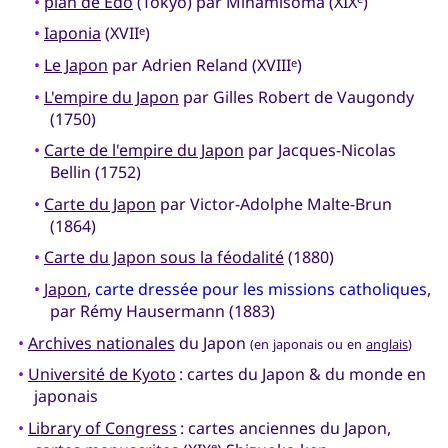
•
plan de Edo
(Tokyo) par Minamisoma (XIX
)
•
Iaponia
(XVII
)
e
•
Le Japon
par Adrien Reland (XVIII
)
e
•
L'empire du Japon
par Gilles Robert de Vaugondy
(1750)
•
Carte de l'empire du Japon
par Jacques-Nicolas
Bellin (1752)
•
Carte du Japon
par Victor-Adolphe Malte-Brun
(1864)
•
Carte du Japon sous la féodalité
(1880)
•
Japon
,
carte dressée pour les missions catholiques
,
par Rémy Hausermann (1883)
•
Archives nationales
du Japon
(en japonais ou en
anglais
)
•
Université de Kyoto
: cartes du Japon & du monde en
japonais
•
Library of Congress
: cartes anciennes du Japon,
e