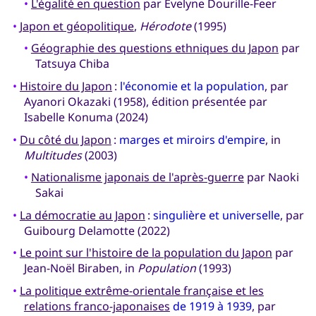
•
L'égalité en question
par Évelyne Dourille-Feer
•
Japon et géopolitique
,
Hérodote
(1995)
•
Géographie des questions ethniques du Japon
par
Tatsuya Chiba
•
Histoire du Japon
:
l'économie et la population
, par
Ayanori Okazaki (1958), édition présentée par
Isabelle Konuma (2024)
•
Du côté du Japon
:
marges et miroirs d'empire
, in
Multitudes
(2003)
•
Nationalisme japonais de l'après-guerre
par Naoki
Sakai
•
La démocratie au Japon
:
singulière et universelle
, par
Guibourg Delamotte (2022)
•
Le point sur l'histoire de la population du Japon
par
Jean-Noël Biraben, in
Population
(1993)
•
La politique extrême-orientale française et les
relations franco-japonaises
de 1919 à 1939
, par