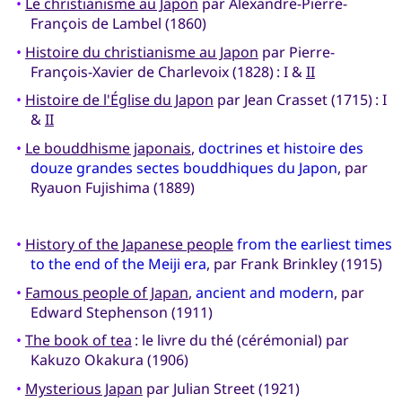
•
Le christianisme au Japon
par Alexandre-Pierre-
François de Lambel (1860)
•
Histoire du christianisme au Japon
par Pierre-
François-Xavier de Charlevoix (1828) : I &
II
•
Histoire de l'Église du Japon
par Jean Crasset (1715) : I
&
II
•
Le bouddhisme japonais
,
doctrines et histoire des
douze grandes sectes bouddhiques du Japon
, par
Ryauon Fujishima (1889)
•
History of the Japanese people
from the earliest times
to the end of the Meiji era
, par Frank Brinkley (1915)
•
Famous people of Japan
,
ancient and modern
, par
Edward Stephenson (1911)
•
The book of tea
: le livre du thé (cérémonial) par
Kakuzo Okakura (1906)
•
Mysterious Japan
par Julian Street (1921)