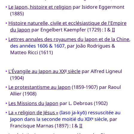
•
Le Japon, histoire et religion
par Isidore Eggermont
(1885)
•
Histoire naturelle, civile et ecclésiastique de l'Empire
du Japon
par Engelbert Kaempfer (1729) : I &
II
•
Lettres annales des royaumes du Japon et de la Chine
,
des années 1606 & 1607
, par João Rodrigues &
Matteo Ricci (1611)
•
L'Évangile au Japon au XX
siècle
par Alfred Ligneul
e
(1904)
•
Le protestantisme au Japon
(1859-1907) par Raoul
Allier (1908)
•
Les Missions du Japon
par L. Debroas (1902)
•
La « religion de Jésus »
(Iaso ja-kyō) ressuscitée au
Japon dans la seconde moitié du XIX
siècle
, par
e
Francisque Marnas (1897) : I &
II