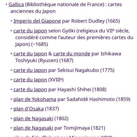
•
Gallica
(Bibliothèque nationale de France) : cartes
anciennes du Japon
•
Imperio del Giapone
par Robert Dudley (1665)
•
carte du Japon
selon Gyōki (religieux du VII
siècle,
e
considéré comme l'auteur des premières cartes du
Japon) (~1685)
•
carte du Japon
&
carte du monde
par Ishikawa
Toshiyuki (Ryusen) (1687)
•
carte du Japon
par Sekisui Nagakubo (1775)
•
carte du Japon
(XVIII
)
e
•
carte du Japon
par Hayashi Shihei (1808)
•
plan de Yokohama
par Sadahidé Hashimoto (1859)
•
plan d'Osaka
(1837)
•
plan de Nagasaki
(1802)
•
plan de Nagasaki
par Tomijimaya (1821)
e