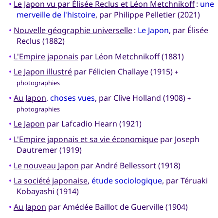
•
Le Japon vu par Élisée Reclus et Léon Metchnikoff
:
une
merveille de l'histoire
, par Philippe Pelletier (2021)
•
Nouvelle géographie universelle
:
Le Japon
, par Élisée
Reclus (1882)
•
L'Empire japonais
par Léon Metchnikoff (1881)
•
Le Japon illustré
par Félicien Challaye (1915)
+
photographies
•
Au Japon
,
choses vues
, par Clive Holland (1908)
+
photographies
•
Le Japon
par Lafcadio Hearn (1921)
•
L'Empire japonais et sa vie économique
par Joseph
Dautremer (1919)
•
Le nouveau Japon
par André Bellessort (1918)
•
La société japonaise
,
étude sociologique
, par Téruaki
Kobayashi (1914)
•
Au Japon
par Amédée Baillot de Guerville (1904)