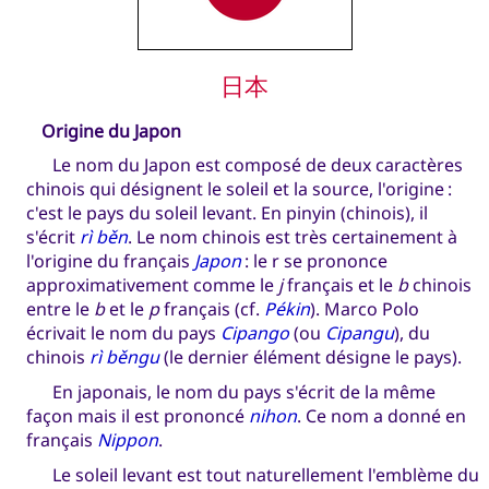
日本
Origine du Japon
Le nom du Japon est composé de deux caractères
chinois qui désignent le soleil et la source, l'origine :
c'est le pays du soleil levant. En pinyin (chinois), il
s'écrit
rì běn
. Le nom chinois est très certainement à
l'origine du français
Japon
: le r se prononce
approximativement comme le
j
français et le
b
chinois
entre le
b
et le
p
français (cf.
Pékin
). Marco Polo
écrivait le nom du pays
Cipango
(ou
Cipangu
), du
chinois
rì běngu
(le dernier élément désigne le pays).
En japonais, le nom du pays s'écrit de la même
façon mais il est prononcé
nihon
. Ce nom a donné en
français
Nippon
.
Le soleil levant est tout naturellement l'emblème du