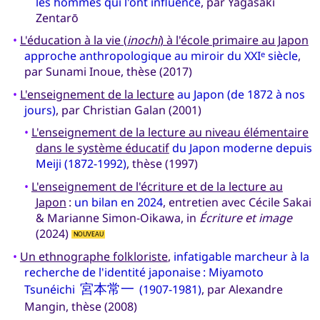
les hommes qui l'ont influencé
, par Yagasaki
Zentarō
•
L'éducation à la vie (
inochi
) à l'école primaire au Japon
approche anthropologique au miroir du XXI
siècle
,
e
par Sunami Inoue, thèse (2017)
•
L'enseignement de la lecture
au Japon (de 1872 à nos
jours)
, par Christian Galan (2001)
•
L'enseignement de la lecture au niveau élémentaire
dans le système éducatif
du Japon moderne depuis
Meiji (1872-1992)
, thèse (1997)
•
L'enseignement de l'écriture et de la lecture au
Japon
:
un bilan en 2024
, entretien avec Cécile Sakai
& Marianne Simon-Oikawa, in
Écriture et image
(2024)
NOUVEAU
•
Un ethnographe folkloriste
,
infatigable marcheur à la
recherche de l'identité japonaise : Miyamoto
Tsunéichi
宮本常一
(1907-1981)
, par Alexandre
Mangin, thèse (2008)