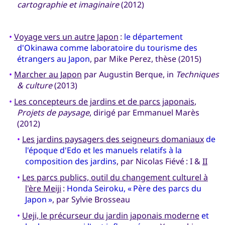
cartographie et imaginaire
(2012)
•
Voyage vers un autre Japon
:
le département
d'Okinawa comme laboratoire du tourisme des
étrangers au Japon
, par Mike Perez, thèse (2015)
•
Marcher au Japon
par Augustin Berque, in
Techniques
& culture
(2013)
•
Les concepteurs de jardins et de parcs japonais
,
Projets de paysage
, dirigé par Emmanuel Marès
(2012)
•
Les jardins paysagers des seigneurs domaniaux
de
l'époque d'Edo et les manuels relatifs à la
composition des jardins
, par Nicolas Fiévé : I &
II
•
Les parcs publics, outil du changement culturel à
l'ère Meiji
:
Honda Seiroku, « Père des parcs du
Japon »
, par Sylvie Brosseau
•
Ueji, le précurseur du jardin japonais moderne
et