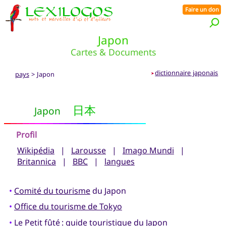
Faire un don
Japon
Cartes & Documents
dictionnaire japonais
pays
> Japon
➤
Japon
日本
Profil
Wikipédia
|
Larousse
|
Imago Mundi
|
Britannica
|
BBC
|
langues
•
Comité du tourisme
du Japon
•
Office du tourisme de Tokyo
•
Le Petit fûté
: guide touristique du Japon