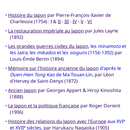
•
Histoire du Japon
par Pierre-François-Xavier de
Charlevoix (1754) : I &
II
-
III
-
IV
-
V
-
VI
•
La restauration impériale au Japon
par Jules Layrle
(1892)
•
Les grandes guerres civiles du Japon
,
les
minamoto
et
les
taïra
, les
mikados
et les
sioguns
(1156-1392)
par
Louis-Émile Bertin (1894)
•
Mémoire sur l'histoire ancienne du Japon
d'après le
Ouen Hien Tong Kao
de Ma-Touan-Lin
, par Léon
d'Hervey de Saint-Denys (1872)
•
Ancien Japon
par Georges Appert & Hiroji Kinoshita
(1888)
•
Le Japon et la politique française
par Roger Dorient
(1906)
•
Histoire des relations du Japon avec l'Europe
aux XVI
e
et XVII
siècles
, par Harukazu Nagaoka (1905)
e