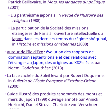
Patrick Beillevaire, in
Mots, les langages du politique
(2001)
•
Du panthéisme japonais
, in
Revue de l'histoire des
religions
(1988)
•
La participation de la Société des missions
étrangères de Paris à l'ouverture intellectuelle du
Japon
dans les derniers temps du régime shôgunal
,
in
Histoire et missions chrétiennes
(2008)
•
Autour de l'île d'Ezo
:
évolution des rapports de
domination septentrionale et des relations avec
l'étranger au Japon, des origines au XIX
siècle
, par
e
Noémi Godefroy, thèse (2013)
•
La face cachée du Soleil levant
par Robert Duquenne,
in
Bulletin de l'École française d'Extrême-Orient
(2000)
•
Guide illustré des produits renommés des monts et
mers du Japon
(1799) ouvrage annoté par Annick
Horiuchi, Daniel Struve, Charlotte von Verschuer