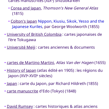
cartes manuscrites (XIX
) Shizuoka-ken
•
Corea and Japan
,
Thomson's New General Atlas
(1815)
•
Colton's Japan
Nippon, Kiusiu, Sikok, Yesso and the
Japanese Kuriles
, par George Woolworth (1855)
•
University of British Colombia
: cartes japonaises de
l'ère Tokugawa
•
Université Meiji
: cartes anciennes & documents
•
cartes de Martino Martini
,
Atlas Van der Hagen
(1655)
•
History of Japan
(atlas édité en 1905) : les régions du
Japon (XVI
-XVII
siècles)
e
e
•
Japan
: carte du Japon, par Richard Hildreth (1855)
•
carte manuscrite
d'Edo (Tokyo) (1848)
•
David Rumsey
: cartes historiques & atlas anciens