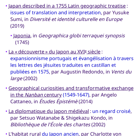
•
Japan described in a 1755 Latin geographic treatise
:
issues of translation and interpretation
, par Yusuke
Sumi, in
Diversité et identité culturelle en Europe
(2019)
•
Japonia
, in
Geographica globi terraquei synopsis
(1745)
•
La « découverte » du Japon au XVI
siècle
:
e
expansionnisme portugais et évangélisation à travers
les lettres des jésuites traduites en castillan et
publiées en 1575
, par Augustin Redondo, in
Vents du
large
(2002)
•
Geographical curiosities and transformative exchange
in the
Nanban
century
(1549-1647)
, par Angelo
Cattaneo, in
Études Épistémè
(2014)
•
La diplomatique du Japon médiéval
:
un regard croisé
,
par Setsuo Watanabe & Shigekazu Kondo, in
Bibliothèque de l'École des chartes
(2002)
•
L'habitat rural
du Japon ancien
, par Charlotte von