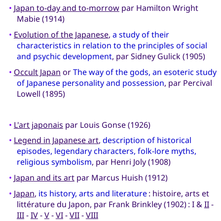
•
Japan to-day and to-morrow
par Hamilton Wright
Mabie (1914)
•
Evolution of the Japanese
,
a study of their
characteristics in relation to the principles of social
and psychic development
, par Sidney Gulick (1905)
•
Occult Japan
or
The way of the gods, an esoteric study
of Japanese personality and possession
, par Percival
Lowell (1895)
•
L'art japonais
par Louis Gonse (1926)
•
Legend in Japanese art
,
description of historical
episodes, legendary characters, folk-lore myths,
religious symbolism
, par Henri Joly (1908)
•
Japan and its art
par Marcus Huish (1912)
•
Japan
,
its history, arts and literature
: histoire, arts et
littérature du Japon, par Frank Brinkley (1902) : I &
II
-
III
-
IV
-
V
-
VI
-
VII
-
VIII