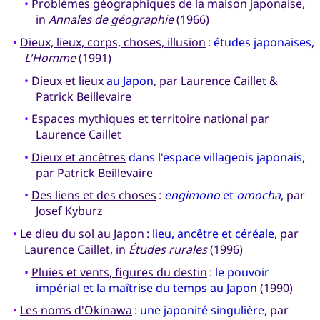
•
Problèmes géographiques de la maison japonaise
,
in
Annales de géographie
(1966)
•
Dieux, lieux, corps, choses, illusion
:
études japonaises
,
L'Homme
(1991)
•
Dieux et lieux
au Japon
, par Laurence Caillet &
Patrick Beillevaire
•
Espaces mythiques et territoire national
par
Laurence Caillet
•
Dieux et ancêtres
dans l'espace villageois japonais
,
par Patrick Beillevaire
•
Des liens et des choses
:
engimono
et
omocha
, par
Josef Kyburz
•
Le dieu du sol au Japon
:
lieu, ancêtre et céréale
, par
Laurence Caillet, in
Études rurales
(1996)
•
Pluies et vents, figures du destin
:
le pouvoir
impérial et la maîtrise du temps au Japon
(1990)
•
Les noms d'Okinawa
:
une japonité singulière
, par