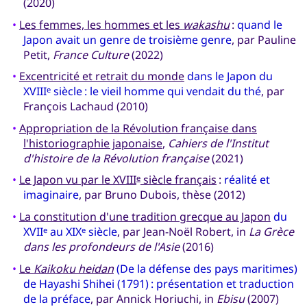
(2020)
•
Les femmes, les hommes et les
wakashu
:
quand le
Japon avait un genre de troisième genre
, par Pauline
Petit,
France Culture
(2022)
•
Excentricité et retrait du monde
dans le Japon du
XVIII
siècle : le vieil homme qui vendait du thé
, par
e
François Lachaud (2010)
•
Appropriation de la Révolution française dans
l'historiographie japonaise
,
Cahiers de l'Institut
d'histoire de la Révolution française
(2021)
•
Le Japon vu par le XVIII
siècle français
:
réalité et
e
imaginaire
, par Bruno Dubois, thèse (2012)
•
La constitution d'une tradition grecque au Japon
du
XVII
au XIX
siècle
, par Jean-Noël Robert, in
La Grèce
e
e
dans les profondeurs de l'Asie
(2016)
•
Le
Kaikoku heidan
(De la défense des pays maritimes)
de Hayashi Shihei (1791) : présentation et traduction
de la préface
, par Annick Horiuchi, in
Ebisu
(2007)