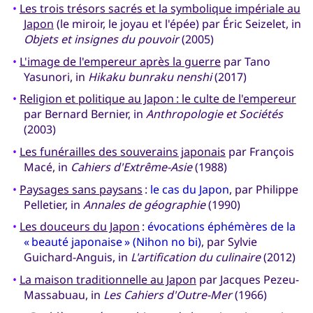
•
Les trois trésors sacrés et la symbolique impériale au
Japon
(le miroir, le joyau et l'épée) par Éric Seizelet, in
Objets et insignes du pouvoir
(2005)
•
L'image de l'empereur après la guerre
par Tano
Yasunori, in
Hikaku bunraku nenshi
(2017)
•
Religion et politique au Japon : le culte de l'empereur
par Bernard Bernier, in
Anthropologie et Sociétés
(2003)
•
Les funérailles des souverains japonais
par François
Macé, in
Cahiers d'Extrême-Asie
(1988)
•
Paysages sans paysans
:
le cas du Japon
, par Philippe
Pelletier, in
Annales de géographie
(1990)
•
Les douceurs du Japon
:
évocations éphémères de la
« beauté japonaise » (Nihon no bi)
, par Sylvie
Guichard-Anguis, in
L'artification du culinaire
(2012)
•
La maison traditionnelle au Japon
par Jacques Pezeu-
Massabuau, in
Les Cahiers d'Outre-Mer
(1966)