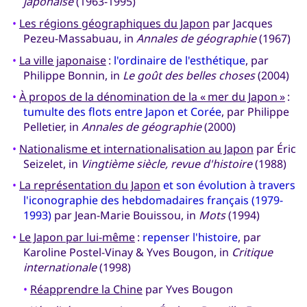
japonaise
(1963-1995)
•
Les régions géographiques du Japon
par Jacques
Pezeu-Massabuau, in
Annales de géographie
(1967)
•
La ville japonaise
:
l'ordinaire de l'esthétique
, par
Philippe Bonnin, in
Le goût des belles choses
(2004)
•
À propos de la dénomination de la « mer du Japon »
:
tumulte des flots entre Japon et Corée
, par Philippe
Pelletier, in
Annales de géographie
(2000)
•
Nationalisme et internationalisation au Japon
par Éric
Seizelet, in
Vingtième siècle, revue d'histoire
(1988)
•
La représentation du Japon
et son évolution à travers
l'iconographie des hebdomadaires français (1979-
1993)
par Jean-Marie Bouissou, in
Mots
(1994)
•
Le Japon par lui-même
:
repenser l'histoire
, par
Karoline Postel-Vinay & Yves Bougon, in
Critique
internationale
(1998)
•
Réapprendre la Chine
par Yves Bougon