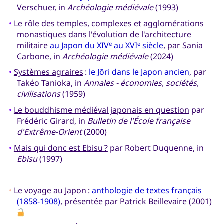
Verschuer, in
Archéologie médiévale
(1993)
•
Le rôle des temples, complexes et agglomérations
monastiques dans l'évolution de l'architecture
militaire
au Japon du XIV
au XVI
siècle
, par Sania
e
e
Carbone, in
Archéologie médiévale
(2024)
•
Systèmes agraires
:
le Jōri dans le Japon ancien
, par
Takéo Tanioka, in
Annales - économies, sociétés,
civilisations
(1959)
•
Le bouddhisme médiéval japonais en question
par
Frédéric Girard, in
Bulletin de l'École française
d'Extrême-Orient
(2000)
•
Mais qui donc est Ebisu ?
par Robert Duquenne, in
Ebisu
(1997)
•
Le voyage au Japon
:
anthologie de textes français
(1858-1908)
, présentée par Patrick Beillevaire (2001)