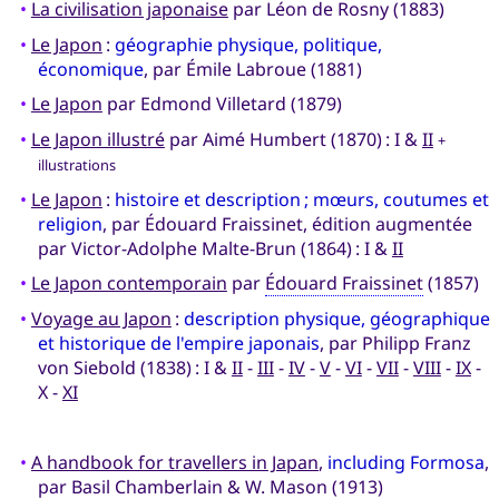
•
La civilisation japonaise
par Léon de Rosny (1883)
•
Le Japon
:
géographie physique, politique,
économique
, par Émile Labroue (1881)
•
Le Japon
par Edmond Villetard (1879)
•
Le Japon illustré
par Aimé Humbert (1870) : I &
II
+
illustrations
•
Le Japon
:
histoire et description ; mœurs, coutumes et
religion
, par Édouard Fraissinet, édition augmentée
par Victor-Adolphe Malte-Brun (1864) : I &
II
•
Le Japon contemporain
par
Édouard Fraissinet
(1857)
•
Voyage au Japon
:
description physique, géographique
et historique de l'empire japonais
, par Philipp Franz
von Siebold (1838) : I &
II
-
III
-
IV
-
V
-
VI
-
VII
-
VIII
-
IX
-
X -
XI
•
A handbook for travellers in Japan
,
including Formosa
,
par Basil Chamberlain & W. Mason (1913)