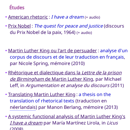
Études
•
American rhetoric
:
I have a dream
(+ audio)
•
Prix Nobel
:
The quest for peace and justice
(discours
du Prix Nobel de la paix, 1964)
(+ audio)
•
Martin Luther King ou l'art de persuader
:
analyse d'un
corpus de discours et de leur traduction en français
,
par Nicole Spring, mémoire (2010)
•
Rhétorique et dialectique dans la
Lettre de la prison
de Birmingham
de Martin Luther King
, par Michael
Leff, in
Argumentation et analyse du discours
(2011)
•
Translating Martin Luther King
:
a thesis on the
translation of rhetorical texts
(traduction en
néerlandais
) par Manon Berlang, mémoire (2013)
•
A systemic functional analysis of Martin Luther King's
I have a dream
par María Martínez Lirola, in
Licus
(2008)