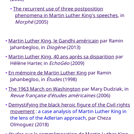
•
The recurrent use of three postposition
phenomena in Martin Luther King's speeches
, in
Morphé
(2005)
•
Martin Luther King, le Gandhi américain
par Ramin
Jahanbegloo, in
Diogène
(2013)
•
Martin Luther King, 40 ans après sa disparition
par
Hélène Harter, in
EchoGéo
(2009)
•
En mémoire de Martin Luther King
par Ramin
Jahanbegloo, in
Études
(1998)
•
The 1963 March on Washington
par Mary Dudziak, in
Revue française d'études américaines
(2006)
•
Demystifying the black heroic figure of the Civil rights
movement
:
a case analysis of Martin Luther King in
the lens of the Adlerian approach
, par Cheza
Olmoguez (2018)
•
études
sur la commémoration de Martin Luther King,