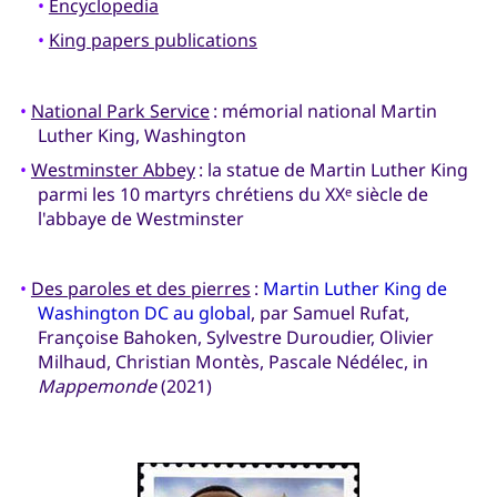
•
Encyclopedia
•
King papers publications
•
National Park Service
: mémorial national Martin
Luther King, Washington
•
Westminster Abbey
: la statue de Martin Luther King
parmi les 10 martyrs chrétiens du XX
siècle de
e
l'abbaye de Westminster
•
Des paroles et des pierres
:
Martin Luther King de
Washington DC au global
, par Samuel Rufat,
Françoise Bahoken, Sylvestre Duroudier, Olivier
Milhaud, Christian Montès, Pascale Nédélec, in
Mappemonde
(2021)