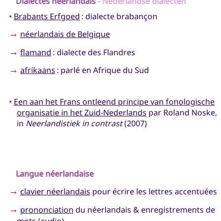
Dialectes néerlandais
- Nederlandse dialecten
•
Brabants Erfgoed
: dialecte brabançon
→
néerlandais de Belgique
→
flamand
: dialecte des Flandres
→
afrikaans
: parlé en Afrique du Sud
•
Een aan het Frans ontleend principe van fonologische
organisatie in het Zuid-Nederlands
par Roland Noske,
in
Neerlandistiek in contrast
(2007)
Langue néerlandaise
→
clavier néerlandais
pour écrire les lettres accentuées
→
prononciation
du néerlandais & enregistrements de
mots (audio)