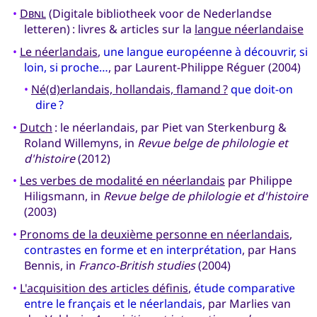
•
Dbnl
(Digitale bibliotheek voor de Nederlandse
letteren) : livres & articles sur la
langue néerlandaise
•
Le néerlandais
,
une langue européenne à découvrir, si
loin, si proche…
, par Laurent-Philippe Réguer (2004)
•
Né(d)erlandais, hollandais, flamand ?
que doit-on
dire ?
•
Dutch
: le néerlandais, par Piet van Sterkenburg &
Roland Willemyns, in
Revue belge de philologie et
d'histoire
(2012)
•
Les verbes de modalité en néerlandais
par Philippe
Hiligsmann, in
Revue belge de philologie et d'histoire
(2003)
•
Pronoms de la deuxième personne en néerlandais
,
contrastes en forme et en interprétation
, par Hans
Bennis, in
Franco-British studies
(2004)
•
L'acquisition des articles définis
,
étude comparative
entre le français et le néerlandais
, par Marlies van