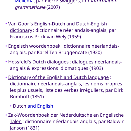
Mellema
, par Pierre Swiggers, in
L'information
grammaticale
(2007)
•
Van Goor's English-Dutch and Dutch-English
dictionary
: dictionnaire néerlandais-anglais, par
Franciscus Prick van Wely (1959)
•
Engelsch woordenboek
: dictionnaire néerlandais-
anglais, par Karel Ten Bruggencate (1920)
•
Hossfeld's Dutch dialogues
: dialogues néerlandais-
anglais & expressions idiomatiques (1903)
•
Dictionary of the English and Dutch language
:
dictionnaire néerlandais-anglais, les noms propres
les plus usuels, liste des verbes irréguliers, par Dirk
Bomhoff (1851)
•
Dutch
and English
•
Zak-Woordenboek der Nederduitsche en Engelische
Talen
: dictionnaire néerlandais-anglais, par Baldwin
Janson (1831)