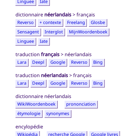
Linguee
Iate
dictionnaire
néerlandais
> français
Reverso
+ contexte
Freelang
Glosbe
Sensagent
Interglot
MijnWoordenboek
Linguee
Iate
traduction
français
> néerlandais
Lara
Deepl
Google
Reverso
Bing
traduction
néerlandais
> français
Lara
Deepl
Google
Reverso
Bing
dictionnaire néerlandais
WikiWoordenboek
prononciation
étymologie
synonymes
encylopédie
Wikipédia
recherche Google
Google livres