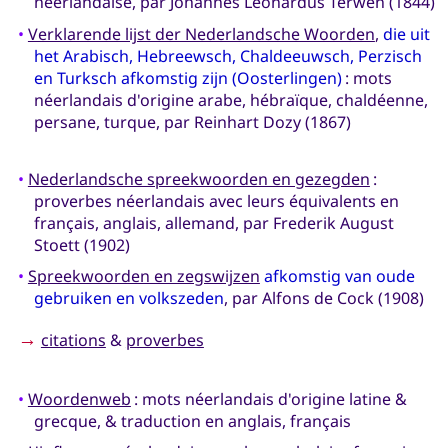
néerlandaise, par Johannes Leonardus Terwen (1844)
•
Verklarende lijst der Nederlandsche Woorden
,
die uit
het Arabisch, Hebreewsch, Chaldeeuwsch, Perzisch
en Turksch afkomstig zijn (Oosterlingen)
: mots
néerlandais d'origine arabe, hébraïque, chaldéenne,
persane, turque, par Reinhart Dozy (1867)
•
Nederlandsche spreekwoorden en gezegden
:
proverbes néerlandais avec leurs équivalents en
français, anglais, allemand, par Frederik August
Stoett (1902)
•
Spreekwoorden en zegswijzen
afkomstig van oude
gebruiken en volkszeden
, par Alfons de Cock (1908)
→
citations
&
proverbes
•
Woordenweb
: mots néerlandais d'origine latine &
grecque, & traduction en anglais, français