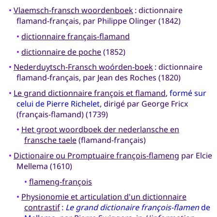
•
Vlaemsch-fransch woordenboek
: dictionnaire
flamand-français, par Philippe Olinger (1842)
•
dictionnaire français-flamand
•
dictionnaire de poche
(1852)
•
Nederduytsch-Fransch woórden-boek
: dictionnaire
flamand-français, par Jean des Roches (1820)
•
Le grand dictionnaire françois et flamand
,
formé sur
celui de Pierre Richelet
, dirigé par George Fricx
(français-flamand) (1739)
•
Het groot woordboek der nederlansche en
fransche taele
(flamand-français)
•
Dictionaire ou Promptuaire françois-flameng
par Elcie
Mellema (1610)
•
flameng-françois
•
Physionomie et articulation d'un dictionnaire
contrastif
:
Le grand dictionaire françois-flamen
de