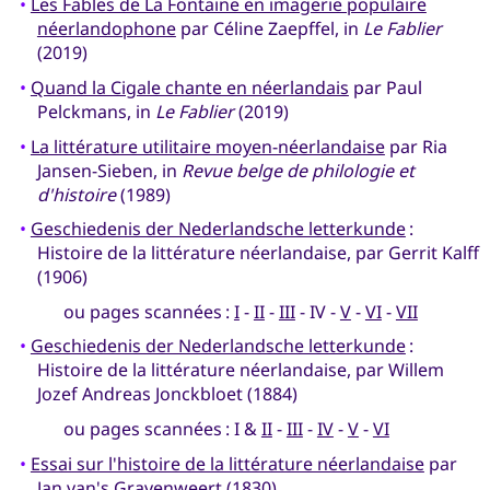
•
Les Fables de La Fontaine en imagerie populaire
néerlandophone
par Céline Zaepffel, in
Le Fablier
(2019)
•
Quand la Cigale chante en néerlandais
par Paul
Pelckmans, in
Le Fablier
(2019)
•
La littérature utilitaire moyen-néerlandaise
par Ria
Jansen-Sieben, in
Revue belge de philologie et
d'histoire
(1989)
•
Geschiedenis der Nederlandsche letterkunde
:
Histoire de la littérature néerlandaise, par Gerrit Kalff
(1906)
ou pages scannées :
I
-
II
-
III
- IV -
V
-
VI
-
VII
•
Geschiedenis der Nederlandsche letterkunde
:
Histoire de la littérature néerlandaise, par Willem
Jozef Andreas Jonckbloet (1884)
ou pages scannées : I &
II
-
III
-
IV
-
V
-
VI
•
Essai sur l'histoire de la littérature néerlandaise
par
Jan van's Gravenweert (1830)