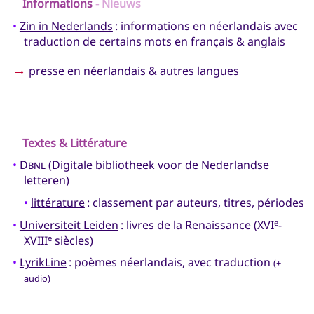
Informations
- Nieuws
•
Zin in Nederlands
: informations en néerlandais avec
traduction de certains mots en français & anglais
→
presse
en néerlandais & autres langues
Textes & Littérature
•
Dbnl
(Digitale bibliotheek voor de Nederlandse
letteren)
•
littérature
: classement par auteurs, titres, périodes
•
Universiteit Leiden
: livres de la Renaissance (XVI
-
e
XVIII
siècles)
e
•
LyrikLine
: poèmes néerlandais, avec traduction
(+
audio)