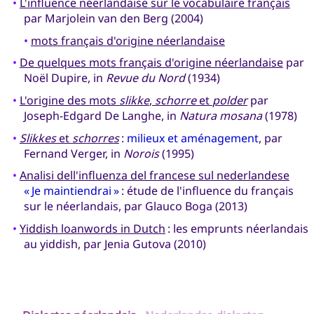
•
L'influence néerlandaise sur le vocabulaire français
par Marjolein van den Berg (2004)
•
mots français d'origine néerlandaise
•
De quelques mots français d'origine néerlandaise
par
Noël Dupire, in
Revue du Nord
(1934)
•
L'origine des mots
slikke
,
schorre
et
polder
par
Joseph-Edgard De Langhe, in
Natura mosana
(1978)
•
Slikkes
et
schorres
:
milieux et aménagement
, par
Fernand Verger, in
Norois
(1995)
•
Analisi dell'influenza del francese sul nederlandese
« Je maintiendrai »
: étude de l'influence du français
sur le néerlandais, par Glauco Boga (2013)
•
Yiddish loanwords in Dutch
: les emprunts néerlandais
au yiddish, par Jenia Gutova (2010)