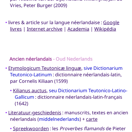
Vries, Peter Burger (2009)
•
livres & article sur la langue néerlandaise :
Google
livres
|
Internet archive
|
Academia
|
Wikipédia
Ancien néerlandais
- Oud Nederlands
•
Etymologicum Teutonicæ linguæ
,
sive Dictionarium
Teutonico-Latinum
: dictionnaire néerlandais-latin,
par Cornelis Kiliaan (1599)
•
Kilianus auctus
,
seu Dictionarium Teutonico-Latino-
Gallicum
: dictionnaire néerlandais-latin-français
(1642)
•
Literatuur-geschiedenis
: manuscrits, textes en ancien
néerlandais (
middelnederlands
) +
carte
•
Spreekwoorden
: les
Proverbes flamands
de Pieter