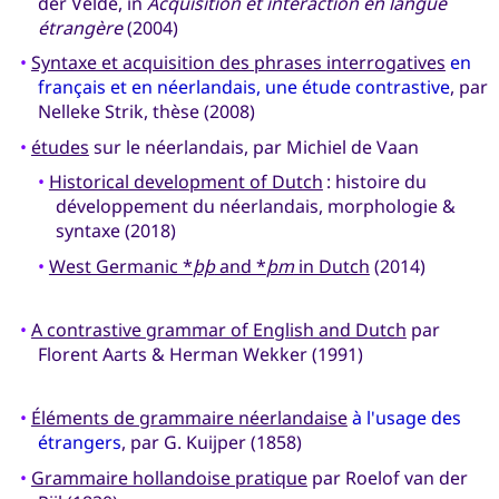
der Velde, in
Acquisition et interaction en langue
étrangère
(2004)
•
Syntaxe et acquisition des phrases interrogatives
en
français et en néerlandais, une étude contrastive
, par
Nelleke Strik, thèse (2008)
•
études
sur le néerlandais, par Michiel de Vaan
•
Historical development of Dutch
: histoire du
développement du néerlandais, morphologie &
syntaxe (2018)
•
West Germanic *
þþ
and *
þm
in Dutch
(2014)
•
A contrastive grammar of English and Dutch
par
Florent Aarts & Herman Wekker (1991)
•
Éléments de grammaire néerlandaise
à l'usage des
étrangers
, par G. Kuijper (1858)
•
Grammaire hollandoise pratique
par Roelof van der