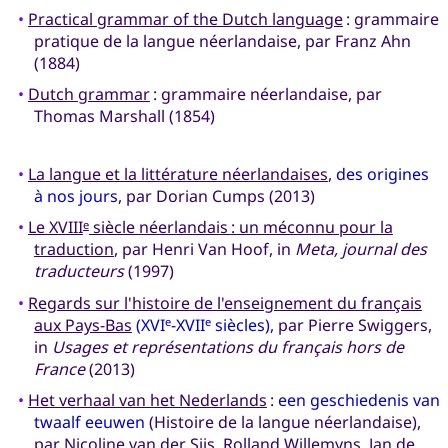
•
Practical grammar of the Dutch language
: grammaire
pratique de la langue néerlandaise, par Franz Ahn
(1884)
•
Dutch grammar
: grammaire néerlandaise, par
Thomas Marshall (1854)
•
La langue et la littérature néerlandaises
,
des origines
à nos jours
, par Dorian Cumps (2013)
•
Le XVIII
siècle néerlandais : un méconnu pour la
e
traduction
, par Henri Van Hoof, in
Meta, journal des
traducteurs
(1997)
•
Regards sur l'histoire de l'enseignement du français
aux Pays-Bas
(XVI
-XVII
siècles)
, par Pierre Swiggers,
e
e
in
Usages et représentations du français hors de
France
(2013)
•
Het verhaal van het Nederlands
:
een geschiedenis van
twaalf eeuwen
(Histoire de la langue néerlandaise),
par Nicoline van der Sijs, Rolland Willemyns, Jan de