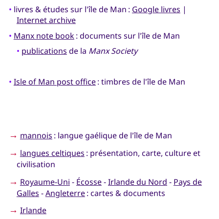
•
livres & études sur l'île de Man :
Google livres
|
Internet archive
•
Manx note book
: documents sur l'île de Man
•
publications
de la
Manx Society
•
Isle of Man post office
: timbres de l'île de Man
→
mannois
: langue gaélique de l'île de Man
→
langues celtiques
: présentation, carte, culture et
civilisation
→
Royaume-Uni
-
Écosse
-
Irlande du Nord
-
Pays de
Galles
-
Angleterre
: cartes & documents
→
Irlande