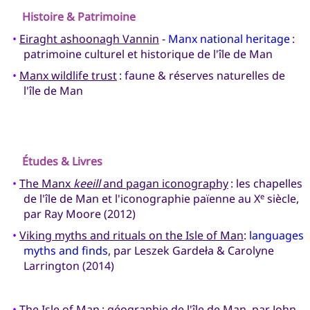
Histoire & Patrimoine
•
Eiraght ashoonagh Vannin
-
Manx national heritage
:
patrimoine culturel et historique de l'île de Man
•
Manx wildlife trust
: faune & réserves naturelles de
l'île de Man
Études & Livres
•
The Manx
keeill
and pagan iconography
: les chapelles
de l'île de Man et l'iconographie païenne au X
siècle,
e
par Ray Moore (2012)
•
Viking myths and rituals on the Isle of Man
:
languages
myths and finds
, par Leszek Gardeła & Carolyne
Larrington (2014)
•
The Isle of Man
: géographie de l'île de Man, par John