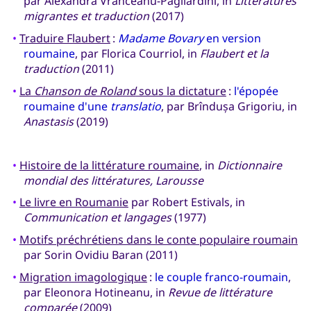
par Alexandra Vrânceanu-Pagliardini, in
Littératures
migrantes et traduction
(2017)
•
Traduire Flaubert
:
Madame Bovary
en version
roumaine
, par Florica Courriol, in
Flaubert et la
traduction
(2011)
•
La
Chanson de Roland
sous la dictature
:
l'épopée
roumaine d'une
translatio
, par Brîndușa Grigoriu, in
Anastasis
(2019)
•
Histoire de la littérature roumaine
, in
Dictionnaire
mondial des littératures, Larousse
•
Le livre en Roumanie
par Robert Estivals, in
Communication et langages
(1977)
•
Motifs préchrétiens dans le conte populaire roumain
par Sorin Ovidiu Baran (2011)
•
Migration imagologique
:
le couple franco-roumain
,
par Eleonora Hotineanu, in
Revue de littérature
comparée
(2009)