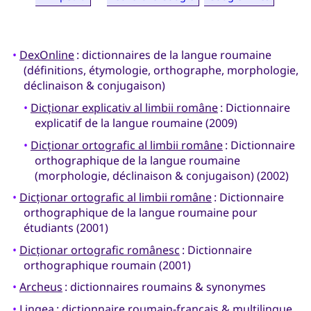
•
DexOnline
: dictionnaires de la langue roumaine
(définitions, étymologie, orthographe, morphologie,
déclinaison & conjugaison)
•
Dicționar explicativ al limbii române
: Dictionnaire
explicatif de la langue roumaine (2009)
•
Dicționar ortografic al limbii române
: Dictionnaire
orthographique de la langue roumaine
(morphologie, déclinaison & conjugaison) (2002)
•
Dicționar ortografic al limbii române
: Dictionnaire
orthographique de la langue roumaine pour
étudiants (2001)
•
Dicționar ortografic românesc
: Dictionnaire
orthographique roumain (2001)
•
Archeus
: dictionnaires roumains & synonymes
•
Lingea
: dictionnaire roumain-français & multilingue