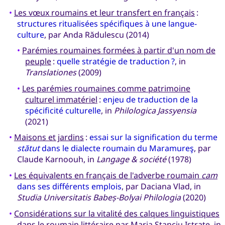
•
Les vœux roumains et leur transfert en français
:
structures ritualisées spécifiques à une langue-
culture
, par Anda Rădulescu (2014)
•
Parémies roumaines formées à partir d'un nom de
peuple
:
quelle stratégie de traduction ?
, in
Translationes
(2009)
•
Les parémies roumaines comme patrimoine
culturel immatériel
:
enjeu de traduction de la
spécificité culturelle
, in
Philologica Jassyensia
(2021)
•
Maisons et jardins
:
essai sur la signification du terme
stătut
dans le dialecte roumain du Maramureş
, par
Claude Karnoouh, in
Langage & société
(1978)
•
Les équivalents en français de l'adverbe roumain
cam
dans ses différents emplois
, par Daciana Vlad, in
Studia Universitatis Babeș-Bolyai Philologia
(2020)
•
Considérations sur la vitalité des calques linguistiques
dans le roumain littéraire
par Maria Stanciu Istrate, in