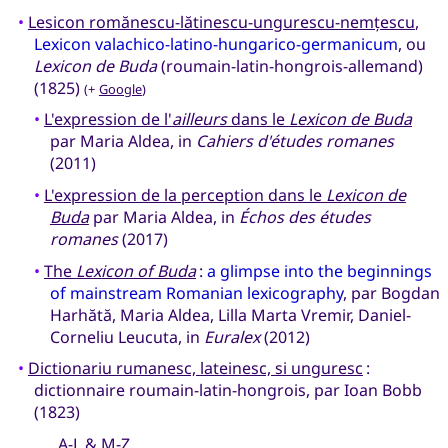
•
Lesicon romănescu-lătinescu-ungurescu-nemțescu
,
Lexicon valachico-latino-hungarico-germanicum
, ou
Lexicon de Buda
(roumain-latin-hongrois-allemand)
(1825)
(+
Google
)
•
L'expression de l'
ailleurs
dans le
Lexicon de Buda
par Maria Aldea, in
Cahiers d'études romanes
(2011)
•
L'expression de la perception dans le
Lexicon de
Buda
par Maria Aldea, in
Échos des études
romanes
(2017)
•
The
Lexicon of Buda
:
a glimpse into the beginnings
of mainstream Romanian lexicography
, par Bogdan
Harhătă, Maria Aldea, Lilla Marta Vremir, Daniel-
Corneliu Leucuta, in
Euralex
(2012)
•
Dictionariu rumanesc, lateinesc, si unguresc
:
dictionnaire roumain-latin-hongrois, par Ioan Bobb
(1823)
A-L
&
M-Z