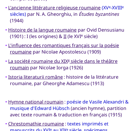
•
L'ancienne littérature religieuse roumaine
(XV
-XVIII
e
e
siècles)
par N. A. Gheorghiu, in
Études byzantines
(1944)
•
Histoire de la langue roumaine
par Ovid Densusianu
(1901) : I (les origines) &
II
(le XVI
siècle)
e
•
L'influence des romantiques français sur la poésie
roumaine
par Nicolae Apostolescu (1909)
•
La société roumaine du XIX
siècle dans le théâtre
e
roumain
par Nicolae Iorga (1926)
•
Istoria literaturii române
: histoire de la littérature
roumaine, par Gheorghe Adamescu (1913)
•
Hymne national roumain
:
poésie de Vasile Alexandri &
musique d'Edward Hübsch
(ancien hymne), partition
avec texte roumain & traduction en français (1915)
•
Chrestomathie roumaine
:
textes imprimés et
manuscrits du XVI
au XIX
siècle, spécimens
e
e