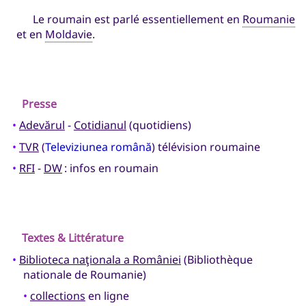
Le roumain est parlé essentiellement en
Roumanie
et en
Moldavie
.
Presse
•
Adevărul
-
Cotidianul
(quotidiens)
•
TVR
(
Televiziunea română
) télévision roumaine
•
RFI
-
DW
: infos en roumain
Textes & Littérature
•
Biblioteca naţionala a României
(Bibliothèque
nationale de Roumanie)
•
collections
en ligne