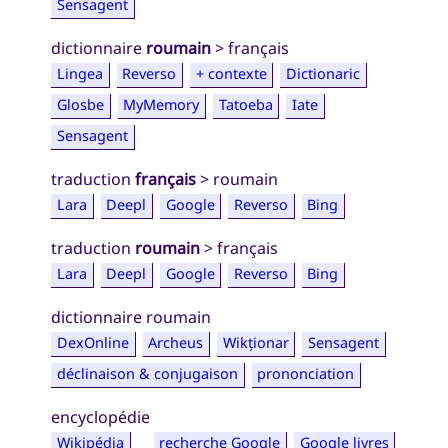
Sensagent
dictionnaire
roumain
> français
Lingea
Reverso
+ contexte
Dictionaric
Glosbe
MyMemory
Tatoeba
Iate
Sensagent
traduction
français
> roumain
Lara
Deepl
Google
Reverso
Bing
traduction
roumain
> français
Lara
Deepl
Google
Reverso
Bing
dictionnaire roumain
DexOnline
Archeus
Wikționar
Sensagent
déclinaison & conjugaison
prononciation
encyclopédie
Wikipédia
recherche Google
Google livres