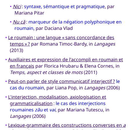
•
Nici
:
syntaxe, sémantique et pragmatique
, par
Mariana Pitar
•
Nu că
:
marqueur de la négation polyphonique en
roumain
, par Daciana Vlad
•
Le roumain : une langue « sans concordance des
temps » ?
par Romana Timoc-Bardy, in
Langages
(2013)
•
Auxiliaires et expression de l'accompli en roumain et
en français
par Florica Hrubaru & Elena Cornes, in
Temps, aspect et classes de mots
(2011)
•
Peut-on parler de style communicatif interjectif ?
le
cas du roumain
, par Liana Pop, in
Langages
(2006)
•
L'interjection, modalisation, axiologisation et
grammaticalisation
:
le cas des interjections
roumaines
zău
et
vai
, par Mariana Tutescu, in
Langages
(2006)
•
Lexique-grammaire des constructions converses en
a