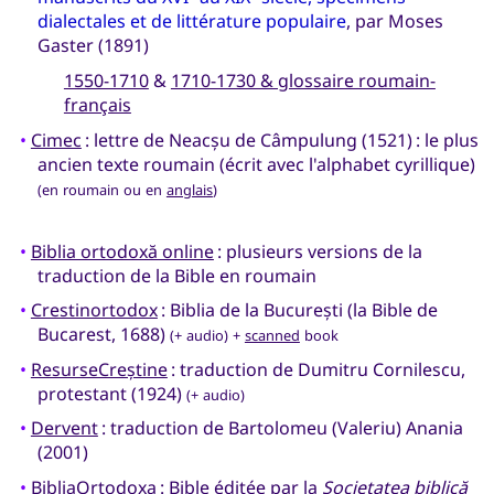
dialectales et de littérature populaire
, par Moses
Gaster (1891)
1550-1710
&
1710-1730 & glossaire roumain-
français
•
Cimec
: lettre de Neacșu de Câmpulung (1521) : le plus
ancien texte roumain (écrit avec l'alphabet cyrillique)
(en roumain ou en
anglais
)
•
Biblia ortodoxă online
: plusieurs versions de la
traduction de la Bible en roumain
•
Crestinortodox
: Biblia de la București (la Bible de
Bucarest, 1688)
(+ audio) +
scanned
book
•
ResurseCreștine
: traduction de Dumitru Cornilescu,
protestant (1924)
(+ audio)
•
Dervent
: traduction de Bartolomeu (Valeriu) Anania
(2001)
•
BibliaOrtodoxa
: Bible éditée par la
Societatea biblică