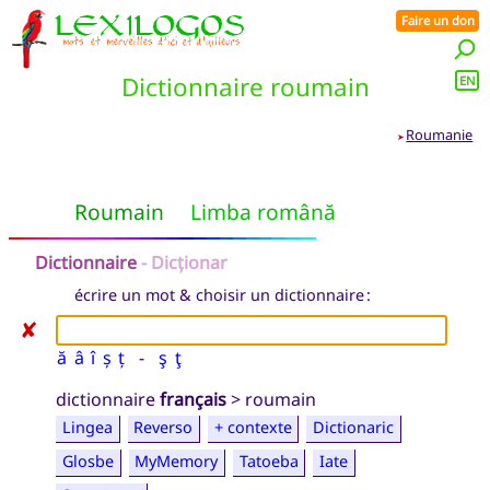
Faire un don
Dictionnaire roumain
EN
Roumanie
➤
Roumain
Limba română
Dictionnaire
- Dicționar
écrire un mot & choisir un dictionnaire :
✘
ă
â
î
ș
ț
-
ş
ţ
dictionnaire
français
> roumain
Lingea
Reverso
+ contexte
Dictionaric
Glosbe
MyMemory
Tatoeba
Iate