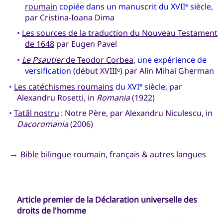
roumain
copiée dans un manuscrit du XVII
siècle
,
e
par Cristina-Ioana Dima
•
Les sources de la traduction du Nouveau Testament
de 1648
par Eugen Pavel
•
Le Psautier
de Teodor Corbea
,
une expérience de
versification
(début XVIII
) par Alin Mihai Gherman
e
•
Les catéchismes roumains
du XVI
siècle
, par
e
Alexandru Rosetti, in
Romania
(1922)
•
Tatăl nostru
: Notre Père, par Alexandru Niculescu, in
Dacoromania
(2006)
→
Bible bilingue
roumain, français & autres langues
Article premier de la Déclaration universelle des
droits de l'homme