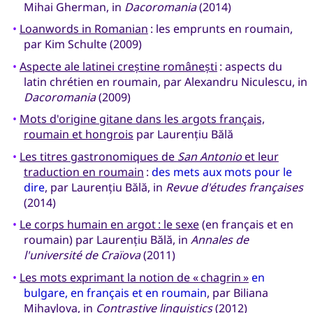
Mihai Gherman, in
Dacoromania
(2014)
•
Loanwords in Romanian
: les emprunts en roumain,
par Kim Schulte (2009)
•
Aspecte ale latinei creștine românești
: aspects du
latin chrétien en roumain, par Alexandru Niculescu, in
Dacoromania
(2009)
•
Mots d'origine gitane dans les argots français,
roumain et hongrois
par Laurențiu Bălă
•
Les titres gastronomiques de
San Antonio
et leur
traduction en roumain
:
des mets aux mots pour le
dire
, par Laurențiu Bălă, in
Revue d'études françaises
(2014)
•
Le corps humain en argot : le sexe
(en français et en
roumain) par Laurențiu Bălă, in
Annales de
l'université de Craïova
(2011)
•
Les mots exprimant la notion de « chagrin »
en
bulgare, en français et en roumain
, par Biliana
Mihaylova, in
Contrastive linguistics
(2012)