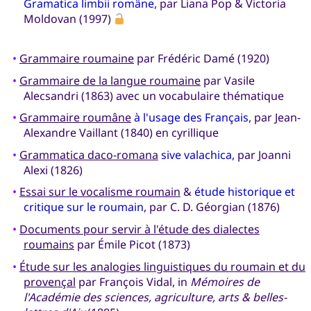
Gramatica limbii române
, par Liana Pop & Victoria
Moldovan (1997)
•
Grammaire roumaine
par Frédéric Damé (1920)
•
Grammaire de la langue roumaine
par Vasile
Alecsandri (1863) avec un vocabulaire thématique
•
Grammaire roumâne
à l'usage des Français
, par Jean-
Alexandre Vaillant (1840) en cyrillique
•
Grammatica daco-romana
sive valachica
, par Joanni
Alexi (1826)
•
Essai sur le vocalisme roumain
&
étude historique et
critique sur le roumain
, par C. D. Géorgian (1876)
•
Documents pour servir à l'étude des dialectes
roumains
par Émile Picot (1873)
•
Étude sur les analogies linguistiques du roumain et du
provençal
par François Vidal, in
Mémoires de
l'Académie des sciences, agriculture, arts & belles-