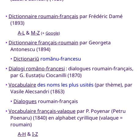
•
Dictionnaire roumain-français
par Frédéric Damé
(1893)
A-L
&
M-Z
(+
Google
)
•
Dictionnaire français-roumain
par Georgeta
Antonescu (1894)
•
Dicționariŭ
romănu-francesu
•
Dialogi româno-francesi
: dialogues roumain-français,
par G. Eustațiu Ciocanilli (1870)
•
Vocabulaire
des noms les plus usités
(par thème), par
Vasile Alecsandri (1863)
•
Dialogues
roumain-français
•
Vocabulaire français-valaque
par P. Poyenar (Petru
Poenaru) (1840) en alphabet cyrillique (valaque =
roumain)
A-H
&
I-Z