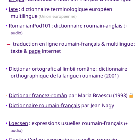
•
Iate
: dictionnaire terminologique européen
multilingue
(Union européenne)
•
RomanianPod101
: dictionnaire roumain-anglais
(+
audio)
→
traduction en ligne
roumain-français & multilingue :
texte &
page
internet
•
Dicționar ortografic al limbii române
: dictionnaire
orthographique de la langue roumaine (2001)
•
Dicționar francez-român
par Maria Brăescu (1993)
•
Dictionnaire roumain-français
par Jean Nagy
•
Loecsen
: expressions usuelles roumain-français
(+
audio)
•
Goethe-Verlag
: expressions usuelles roumain-