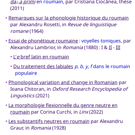
da
a primi
en roumain
, par Cristiana Ciocănea, thèse
/
(2011)
•
Remarques sur la phonologie historique du roumain
par Alexandru Rosetti, in
Revue de linguistique
romane
(1964)
•
Essai de phonétique roumaine
:
voyelles toniques
, par
Alexandru Lambrior, in
Romania
(1880) : I &
II
-
III
•
L'
e
bref latin en roumain
•
Du traitement des labiales
p
,
b
,
y
,
f
dans le roumain
populaire
•
Phonological variation and change in Romanian
par
Ioana Chitoran, in
Oxford Research Encyclopedia of
Linguistics
(2021)
•
La morphologie flexionnelle du genre neutre en
roumain
par Corina Curchi, in
Linx
(2022)
•
Les substantifs neutres en roumain
par Alexandru
Graur, in
Romania
(1928)