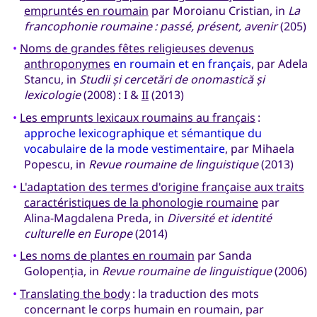
empruntés en roumain
par Moroianu Cristian, in
La
francophonie roumaine : passé, présent, avenir
(205)
•
Noms de grandes fêtes religieuses devenus
anthroponymes
en roumain et en français
, par Adela
Stancu, in
Studii și cercetări de onomastică și
lexicologie
(2008) : I &
II
(2013)
•
Les emprunts lexicaux roumains au français
:
approche lexicographique et sémantique du
vocabulaire de la mode vestimentaire
, par Mihaela
Popescu, in
Revue roumaine de linguistique
(2013)
•
L'adaptation des termes d'origine française aux traits
caractéristiques de la phonologie roumaine
par
Alina-Magdalena Preda, in
Diversité et identité
culturelle en Europe
(2014)
•
Les noms de plantes en roumain
par Sanda
Golopenția, in
Revue roumaine de linguistique
(2006)
•
Translating the body
: la traduction des mots
concernant le corps humain en roumain, par