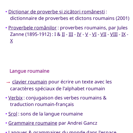
•
Dicționar de proverbe și zicători românești
:
dictionnaire de proverbes et dictons roumains (2001)
•
Proverbele românilor
: proverbes roumains, par Jules
Zanne (1895-1912) : I &
II
-
III
-
IV
-
V
-
VI
-
VII
-
VIII
-
IX
-
X
Langue roumaine
→
clavier roumain
pour écrire un texte avec les
caractères spéciaux de l'alphabet roumain
•
Verbix
: conjugaison des verbes roumains &
traduction roumain-français
•
Srol
: sons de la langue roumaine
•
Grammaire roumaine
par Andrei Gancz
•
Langues & grammaires du monde dans l'espace