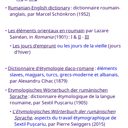
•
Rumanian-English dictionary
: dictionnaire roumain-
anglais, par Marcel Schönkron (1952)
•
Les éléments orientaux en roumain
par Lazare
Sainéan, in
Romania
(1901) : I &
II
-
III
•
Les jours d'emprunt
ou les jours de la vieille
(jours
d'hiver)
•
Dictionnaire d'étymologie daco-romane
:
éléments
slaves, magyars, turcs, grecs-moderne et albanais
,
par Alexandru Cihac (1879)
•
Etymologisches Wörterbuch der rumänischen
Sprache
: dictionnaire étymologique de la langue
roumaine, par Sextil Pușcariu (1905)
•
L'
Etymologisches Wörterbuch der rumänischen
Sprache
,
aspects du travail étymographique de
Sextil Pușcariu
, par Pierre Swiggers (2015)