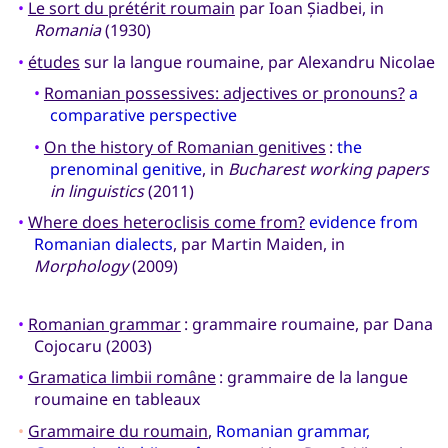
•
Le sort du prétérit roumain
par Ioan Șiadbei, in
Romania
(1930)
•
études
sur la langue roumaine, par Alexandru Nicolae
•
Romanian possessives: adjectives or pronouns?
a
comparative perspective
•
On the history of Romanian genitives
:
the
prenominal genitive
, in
Bucharest working papers
in linguistics
(2011)
•
Where does heteroclisis come from?
evidence from
Romanian dialects
, par Martin Maiden, in
Morphology
(2009)
•
Romanian grammar
: grammaire roumaine, par Dana
Cojocaru (2003)
•
Gramatica limbii române
: grammaire de la langue
roumaine en tableaux
•
Grammaire du roumain
,
Romanian grammar,