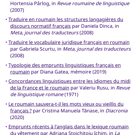
Hortensia Pârlog, in
Revue roumaine de linguistique
(2007)
•
Traduire en roumain les structures langagières du
discours normatif français
par Daniela Dinca, in
Meta, journal des traducteurs
(2008)
•
Traduire le vocabulaire juridique français en roumain
par Gabriela Scurtu, in
Meta, journal des traducteurs
(2008)
•
Typologie des emprunts linguistiques français en
roumain
par Diana Gatea, mémoire (2019)
•
Concordances linguistiques entre les idiomes du midi
de la France et le roumain
par Valeriu Rusu, in
Revue
de linguistique romane
(1971)
•
Le roumain sauvera-t-il les mots vieux ou vieillis du
français ?
par Cristina Manuela Tănase, in
Diacronia
(2020)
•
Emprunts récents à l'anglais dans le lexique roumain
du vêtement
par Adriana Stoichițoiu Ichim, in
La