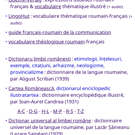
français &
vocabulaire
thématique illustré
(+ audio)
•
LingoHut
: vocabulaire thématique roumain-français
(+
audio)
•
guide français-roumain de la communication
•
vocabulaire théologique roumain
-français
•
Dicționaru limbii românești
:
etimologii, înțelesuri,
exemple, citațiuni, arhaizme, neologizme,
provincializme
: dictionnaire de la langue roumaine,
par Aŭgust Scriban (1939)
•
Cartea Românească
,
dicționarul enciclopedic
ilustratartea
: dictionnaire encyclopédique illustré,
par Ioan-Aurel Candrea (1931)
A-C
-
D-G
-
H-L
-
M-P
-
R-S
-
T-Z
•
Dicționar universal al limbei române
: dictionnaire
universel de la langue roumaine, par Lazăr Șăineanu
(Lazare Sainéan) (1929)