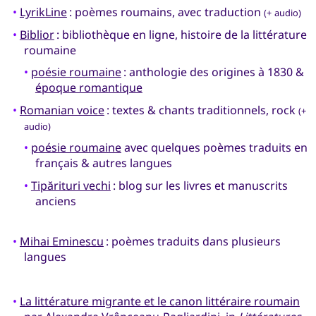
•
LyrikLine
: poèmes roumains, avec traduction
(+ audio)
•
Biblior
: bibliothèque en ligne, histoire de la littérature
roumaine
•
poésie roumaine
: anthologie des origines à 1830 &
époque romantique
•
Romanian voice
: textes & chants traditionnels, rock
(+
audio)
•
poésie roumaine
avec quelques poèmes traduits en
français & autres langues
•
Tipărituri vechi
: blog sur les livres et manuscrits
anciens
•
Mihai Eminescu
: poèmes traduits dans plusieurs
langues
•
La littérature migrante et le canon littéraire roumain