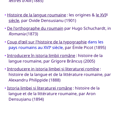
lettres d'Aix
(1885)
•
Histoire de la langue roumaine
: les origines &
le XVI
e
siècle
, par Ovide Densusianu (1901)
•
De l'orthographe du roumain
par Hugo Schuchardt, in
Romania
(1873)
•
Coup d'œil sur l'histoire de la typographie
dans les
pays roumains au XVI
siècle
, par Émile Picot (1895)
e
•
Introducere în istoria limbii române
: histoire de la
langue roumaine, par Grigore Brâncuș (2005)
•
Introducere in istoria limbei și literaturei romîne
:
histoire de la langue et de la littérature roumaine, par
Alexandru Philippide (1888)
•
Istoria limbei și literaturei române
: histoire de la
langue et de la littérature roumaine, par Aron
Densușianu (1894)