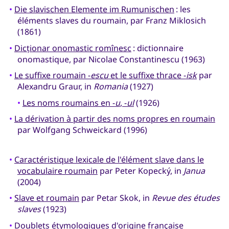
•
Die slavischen Elemente im Rumunischen
: les
éléments slaves du roumain, par Franz Miklosich
(1861)
•
Dicționar onomastic romînesc
: dictionnaire
onomastique, par Nicolae Constantinescu (1963)
•
Le suffixe roumain -
escu
et le suffixe thrace -
isk
par
Alexandru Graur, in
Romania
(1927)
•
Les noms roumains en -
u
, -
ul
(1926)
•
La dérivation à partir des noms propres en roumain
par Wolfgang Schweickard (1996)
•
Caractéristique lexicale de l'élément slave dans le
vocabulaire roumain
par Peter Kopecký, in
Janua
(2004)
•
Slave et roumain
par Petar Skok, in
Revue des études
slaves
(1923)
•
Doublets étymologiques d'origine française