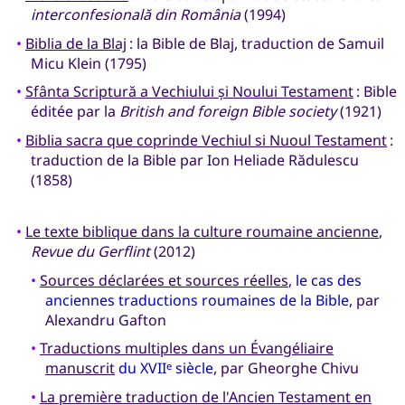
interconfesională din România
(1994)
•
Biblia de la Blaj
: la Bible de Blaj, traduction de Samuil
Micu Klein (1795)
•
Sfânta Scriptură a Vechiului și Noului Testament
: Bible
éditée par la
British and foreign Bible society
(1921)
•
Biblia sacra que coprinde Vechiul si Nuoul Testament
:
traduction de la Bible par Ion Heliade Rădulescu
(1858)
•
Le texte biblique dans la culture roumaine ancienne
,
Revue du Gerflint
(2012)
•
Sources déclarées et sources réelles
,
le cas des
anciennes traductions roumaines de la Bible
, par
Alexandru Gafton
•
Traductions multiples dans un Évangéliaire
manuscrit
du XVII
siècle
, par Gheorghe Chivu
e
•
La première traduction de l'Ancien Testament en