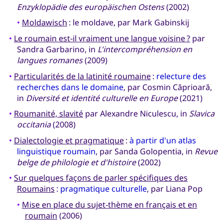
Enzyklopädie des europäischen Ostens
(2002)
•
Moldawisch
: le moldave, par Mark Gabinskij
•
Le roumain est-il vraiment une langue voisine ?
par
Sandra Garbarino, in
L'intercompréhension en
langues romanes
(2009)
•
Particularités de la latinité roumaine
:
relecture des
recherches dans le domaine
, par Cosmin Căprioară,
in
Diversité et identité culturelle en Europe
(2021)
•
Roumanité, slavité
par Alexandre Niculescu, in
Slavica
occitania
(2008)
•
Dialectologie et pragmatique
:
à partir d'un atlas
linguistique roumain
, par Sanda Golopentia, in
Revue
belge de philologie et d'histoire
(2002)
•
Sur quelques façons de parler spécifiques des
Roumains
:
pragmatique culturelle
, par Liana Pop
•
Mise en place du sujet-thème en français et en
roumain
(2006)