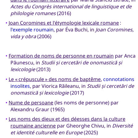
Actes du Congrès international de linguistique et de
philologie romanes
(2016)
•
Joan Coromines et l'étymologie lexicale romane
:
l'exemple roumain
, par Éva Buchi, in
Joan Coromines,
vida y obra
(2006)
•
Formation de noms de personne en roumain
par Anca
Păunescu, in
Studii și cercetări de onomastică și
lexicologie
(2013)
•
Le « crépuscule » des noms de baptême
,
connotations
insolites
, par Viorica Răileanu, in
Studii și cercetări de
onomastică și lexicologie
(2017)
•
Nume de persoane
(les noms de personne) par
Alexandru Graur (1965)
•
Les noms des dieux et des déesses dans la culture
roumaine ancienne
par Gheorghe Chivu, in
Diversité
et identité culturelle en Europe
(2025)