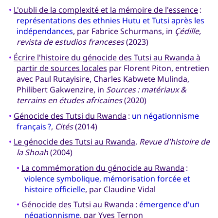
•
L'oubli de la complexité et la mémoire de l'essence
:
représentations des ethnies Hutu et Tutsi après les
indépendances
, par Fabrice Schurmans, in
Çédille,
revista de estudios franceses
(2023)
•
Écrire l'histoire du génocide des Tutsi au Rwanda à
partir de sources locales
par Florent Piton, entretien
avec Paul Rutayisire, Charles Kabwete Mulinda,
Philibert Gakwenzire, in
Sources : matériaux &
terrains en études africaines
(2020)
•
Génocide des Tutsi du Rwanda
:
un négationnisme
français ?
,
Cités
(2014)
•
Le génocide des Tutsi au Rwanda
,
Revue d'histoire de
la Shoah
(2004)
•
La commémoration du génocide au Rwanda
:
violence symbolique, mémorisation forcée et
histoire officielle
, par Claudine Vidal
•
Génocide des Tutsi au Rwanda
:
émergence d'un
négationnisme
, par Yves Ternon