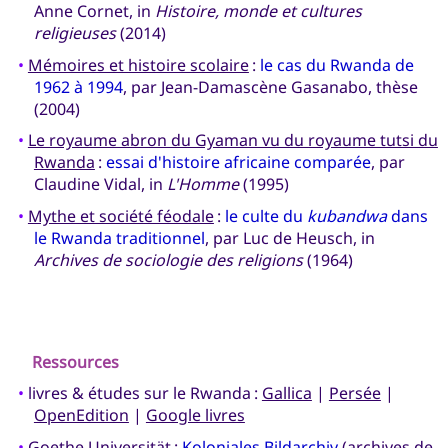
Anne Cornet, in
Histoire, monde et cultures
religieuses
(2014)
•
Mémoires et histoire scolaire
:
le cas du Rwanda de
1962 à 1994
, par Jean-Damascène Gasanabo, thèse
(2004)
•
Le royaume abron du Gyaman vu du royaume tutsi du
Rwanda
:
essai d'histoire africaine comparée
, par
Claudine Vidal, in
L'Homme
(1995)
•
Mythe et société féodale
:
le culte du
kubandwa
dans
le Rwanda traditionnel
, par Luc de Heusch, in
Archives de sociologie des religions
(1964)
Ressources
•
livres & études sur le Rwanda :
Gallica
|
Persée
|
OpenEdition
|
Google livres
•
Goethe Universität
:
Koloniales Bildarchiv
(archives de