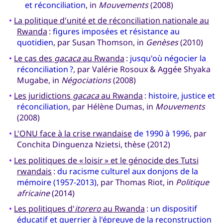
et réconciliation
, in
Mouvements
(2008)
•
La politique d'unité et de réconciliation nationale au
Rwanda
:
figures imposées et résistance au
quotidien
, par Susan Thomson, in
Genèses
(2010)
•
Le cas des
gacaca
au Rwanda
:
jusqu'où négocier la
réconciliation ?
, par Valérie Rosoux & Aggée Shyaka
Mugabe, in
Négociations
(2008)
•
Les juridictions
gacaca
au Rwanda
:
histoire, justice et
réconciliation
, par Hélène Dumas, in
Mouvements
(2008)
•
L'ONU face à la crise rwandaise
de 1990 à 1996
, par
Conchita Dinguenza Nzietsi, thèse (2012)
•
Les politiques de « loisir » et le génocide des Tutsi
rwandais
:
du racisme culturel aux donjons de la
mémoire (1957-2013)
, par Thomas Riot, in
Politique
africaine
(2014)
•
Les politiques d'
itorero
au Rwanda
:
un dispositif
éducatif et guerrier à l'épreuve de la reconstruction