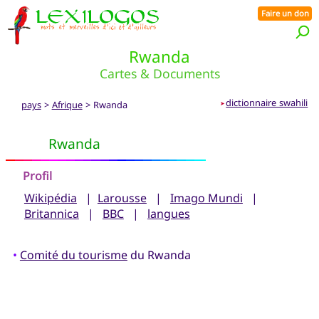
Faire un don
Rwanda
Cartes & Documents
dictionnaire swahili
pays
>
Afrique
> Rwanda
➤
Rwanda
Profil
Wikipédia
|
Larousse
|
Imago Mundi
|
Britannica
|
BBC
|
langues
•
Comité du tourisme
du Rwanda