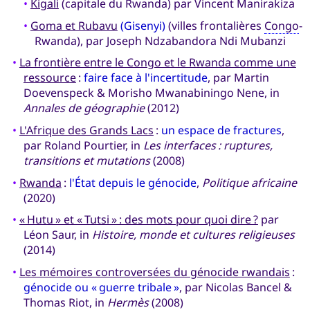
•
Kigali
(capitale du Rwanda) par Vincent Manirakiza
•
Goma et Rubavu
(Gisenyi)
(villes frontalières
Congo
-
Rwanda), par Joseph Ndzabandora Ndi Mubanzi
•
La frontière entre le Congo et le Rwanda comme une
ressource
:
faire face à l'incertitude
, par Martin
Doevenspeck & Morisho Mwanabiningo Nene, in
Annales de géographie
(2012)
•
L'Afrique des Grands Lacs
:
un espace de fractures
,
par Roland Pourtier, in
Les interfaces : ruptures,
transitions et mutations
(2008)
•
Rwanda
:
l'État depuis le génocide
,
Politique africaine
(2020)
•
« Hutu » et « Tutsi » : des mots pour quoi dire ?
par
Léon Saur, in
Histoire, monde et cultures religieuses
(2014)
•
Les mémoires controversées du génocide rwandais
:
génocide ou « guerre tribale »
, par Nicolas Bancel &
Thomas Riot, in
Hermès
(2008)