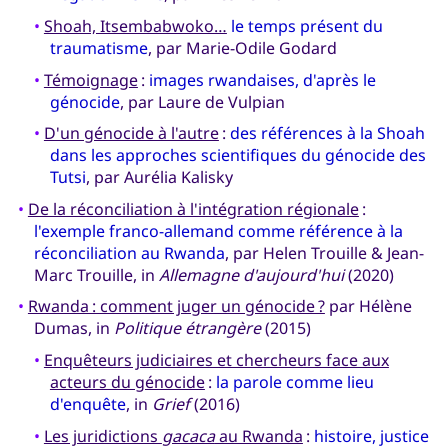
•
Shoah, Itsembabwoko…
le temps présent du
traumatisme
, par Marie-Odile Godard
•
Témoignage
:
images rwandaises, d'après le
génocide
, par Laure de Vulpian
•
D'un génocide à l'autre
:
des références à la Shoah
dans les approches scientifiques du génocide des
Tutsi
, par Aurélia Kalisky
•
De la réconciliation à l'intégration régionale
:
l'exemple franco-allemand comme référence à la
réconciliation au Rwanda
, par Helen Trouille & Jean-
Marc Trouille, in
Allemagne d'aujourd'hui
(2020)
•
Rwanda : comment juger un génocide ?
par Hélène
Dumas, in
Politique étrangère
(2015)
•
Enquêteurs judiciaires et chercheurs face aux
acteurs du génocide
:
la parole comme lieu
d'enquête
, in
Grief
(2016)
•
Les juridictions
gacaca
au Rwanda
:
histoire, justice