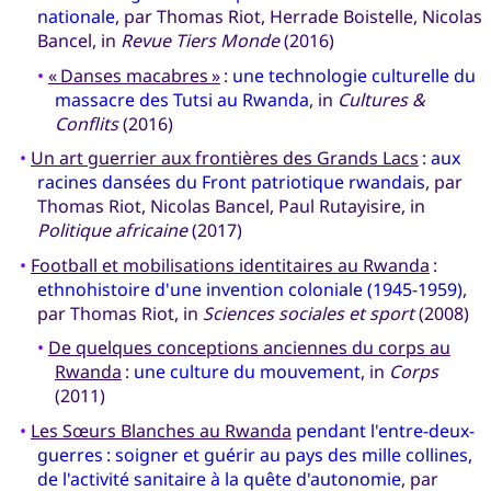
nationale
, par Thomas Riot, Herrade Boistelle, Nicolas
Bancel, in
Revue Tiers Monde
(2016)
•
« Danses macabres »
:
une technologie culturelle du
massacre des Tutsi au Rwanda
, in
Cultures &
Conflits
(2016)
•
Un art guerrier aux frontières des Grands Lacs
:
aux
racines dansées du Front patriotique rwandais
, par
Thomas Riot, Nicolas Bancel, Paul Rutayisire, in
Politique africaine
(2017)
•
Football et mobilisations identitaires au Rwanda
:
ethnohistoire d'une invention coloniale (1945-1959)
,
par Thomas Riot, in
Sciences sociales et sport
(2008)
•
De quelques conceptions anciennes du corps au
Rwanda
:
une culture du mouvement
, in
Corps
(2011)
•
Les Sœurs Blanches au Rwanda
pendant l'entre-deux-
guerres : soigner et guérir au pays des mille collines,
de l'activité sanitaire à la quête d'autonomie
, par