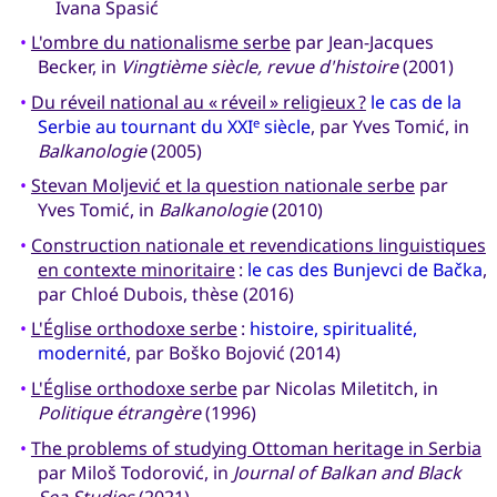
Ivana Spasić
•
L'ombre du nationalisme serbe
par Jean-Jacques
Becker, in
Vingtième siècle, revue d'histoire
(2001)
•
Du réveil national au « réveil » religieux ?
le cas de la
Serbie au tournant du XXI
siècle
, par Yves Tomić, in
e
Balkanologie
(2005)
•
Stevan Moljević et la question nationale serbe
par
Yves Tomić, in
Balkanologie
(2010)
•
Construction nationale et revendications linguistiques
en contexte minoritaire
:
le cas des Bunjevci de Bačka
,
par Chloé Dubois, thèse (2016)
•
L'Église orthodoxe serbe
:
histoire, spiritualité,
modernité
, par Boško Bojović (2014)
•
L'Église orthodoxe serbe
par Nicolas Miletitch, in
Politique étrangère
(1996)
•
The problems of studying Ottoman heritage in Serbia
par Miloš Todorović, in
Journal of Balkan and Black
Sea Studies
(2021)