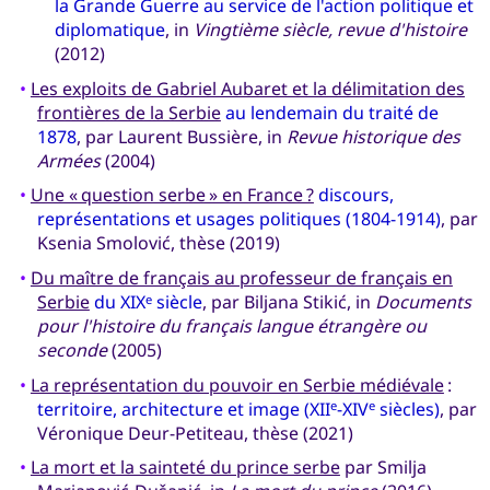
la Grande Guerre au service de l'action politique et
diplomatique
, in
Vingtième siècle, revue d'histoire
(2012)
•
Les exploits de Gabriel Aubaret et la délimitation des
frontières de la Serbie
au lendemain du traité de
1878
, par Laurent Bussière, in
Revue historique des
Armées
(2004)
•
Une « question serbe » en France ?
discours,
représentations et usages politiques (1804-1914)
, par
Ksenia Smolović, thèse (2019)
•
Du maître de français au professeur de français en
Serbie
du XIX
siècle
, par Biljana Stikić, in
Documents
e
pour l'histoire du français langue étrangère ou
seconde
(2005)
•
La représentation du pouvoir en Serbie médiévale
:
territoire, architecture et image (XII
-XIV
siècles)
, par
e
e
Véronique Deur-Petiteau, thèse (2021)
•
La mort et la sainteté du prince serbe
par Smilja