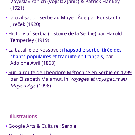
Voyeslav Yanich (Vojislav Janić) & Patrick Hankey
(1921)
•
La civilisation serbe au Moyen Âge
par Konstantin
Jireček (1920)
•
History of Serbia
(histoire de la Serbie) par Harold
Temperley (1919)
•
La bataille de Kossovo
:
rhapsodie serbe, tirée des
chants populaires et traduite en français
, par
Adolphe Avril (1868)
•
Sur la route de Théodore Métochite en Serbie en 1299
par Élisabeth Malamut, in
Voyages et voyageurs au
Moyen Âge
(1996)
Illustrations
•
Google Arts & Culture
: Serbie