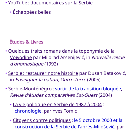
•
YouTube
: documentaires sur la Serbie
•
Échappées belles
Études & Livres
•
Quelques traits romans dans la toponymie de la
Voïvodine
par Milorad Arsenijević, in
Nouvelle revue
d'onomastique
(1992)
•
Serbie : restaurer notre histoire
par Dusan Bataković,
in
Enseigner la nation, Outre-Terre
(2005)
•
Serbie-Monténégro
:
sortir de la transition bloquée
,
Revue d'études comparatives Est-Ouest
(2004)
•
La vie politique en Serbie de 1987 à 2004
:
chronologie
, par Yves Tomić
•
Citoyens contre politiques
:
le 5 octobre 2000 et la
construction de la Serbie de l'après-Miloševič
, par