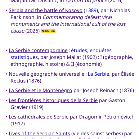
Marjanović-Dušanić, in
La mort du prince
(2016)
•
Serbia and the battle of Kosovo
(1389)
, par Nicholas
Parkinson, in
Commemorating defeat: viral
monuments and the international cult of the lost
cause
(2026)
NOUVEAU
•
La Serbie contemporaine
:
études, enquêtes
statistiques
, par Joseph Mallat (1902) : I (géographie,
ethnographie, histoire) &
II
(économie)
•
Nouvelle géographie universelle
:
La Serbie
, par Élisée
Reclus (1876)
•
La Serbie et le Monténégro
par Joseph Reinach (1876)
•
Les frontières historiques de la Serbie
par Gaston
Gravier (1919)
•
Les cathédrales de Serbie
par Dragomir Pétroniévitch
(1917)
•
Lives of the Serbian Saints
(vie des sainst serbes) par