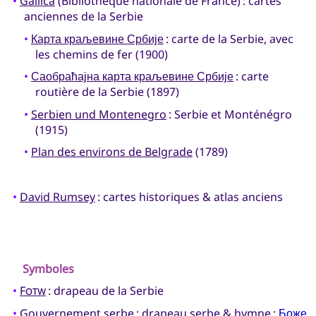
•
Gallica
(Bibliothèque nationale de France) : cartes
anciennes de la Serbie
•
Карта краљевине Србије
: carte de la Serbie, avec
les chemins de fer (1900)
•
Саобраћајна карта краљевине Србије
: carte
routière de la Serbie (1897)
•
Serbien und Montenegro
: Serbie et Monténégro
(1915)
•
Plan des environs de Belgrade
(1789)
•
David Rumsey
: cartes historiques & atlas anciens
Symboles
•
Fotw
: drapeau de la Serbie
•
Gouvernement serbe
: drapeau serbe & hymne :
Боже