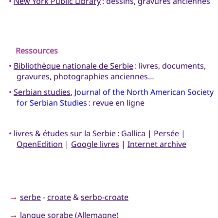
•
New York Public Library
: dessins, gravures anciennes
Ressources
•
Bibliothèque nationale de Serbie
: livres, documents,
gravures, photographies anciennes…
•
Serbian studies
,
Journal of the North American Society
for Serbian Studies
: revue en ligne
•
livres & études sur la Serbie :
Gallica
|
Persée
|
OpenEdition
|
Google livres
|
Internet archive
→
serbe
-
croate
&
serbo-croate
→
langue sorabe
(Allemagne)