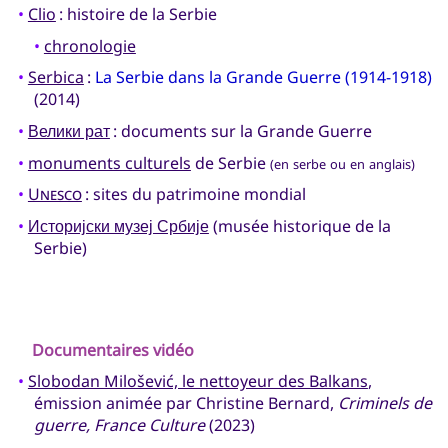
•
Clio
: histoire de la Serbie
•
chronologie
•
Serbica
:
La Serbie dans la Grande Guerre (1914-1918)
(2014)
•
Велики рат
: documents sur la Grande Guerre
•
monuments culturels
de Serbie
(en serbe ou en anglais)
•
Unesco
: sites du patrimoine mondial
•
Историјски музеј Србије
(musée historique de la
Serbie)
Documentaires vidéo
•
Slobodan Milošević, le nettoyeur des Balkans
,
émission animée par Christine Bernard,
Criminels de
guerre, France Culture
(2023)