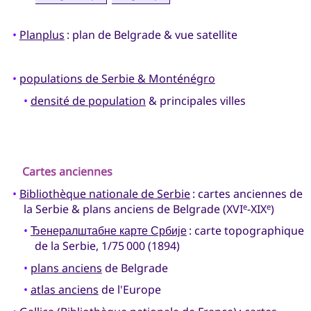
•
Planplus
: plan de Belgrade & vue satellite
•
populations de Serbie & Monténégro
•
densité de population
& principales villes
Cartes anciennes
•
Bibliothèque nationale de Serbie
: cartes anciennes de
la Serbie & plans anciens de Belgrade (XVI
-XIX
)
e
e
•
Ђенералштабне карте Србије
: carte topographique
de la Serbie, 1/75 000 (1894)
•
plans anciens
de Belgrade
•
atlas anciens
de l'Europe