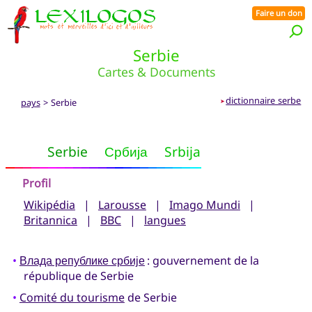
Faire un don
Serbie
Cartes & Documents
dictionnaire serbe
pays
> Serbie
➤
Serbie
Србија
Srbija
Profil
Wikipédia
|
Larousse
|
Imago Mundi
|
Britannica
|
BBC
|
langues
•
Влада републике србије
: gouvernement de la
république de Serbie
•
Comité du tourisme
de Serbie