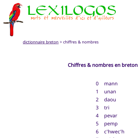
dictionnaire breton
> chiffres & nombres
Chiffres & nombres en breton
0
mann
1
unan
2
daou
3
tri
4
pevar
5
pemp
6
c'hwec'h