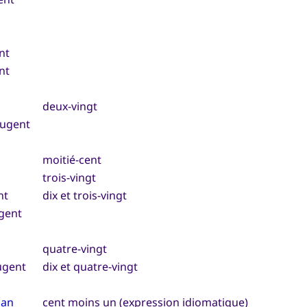
nt
nt
deux-vingt
 ugent
moitié-cent
trois-vingt
nt
dix et trois-vingt
ugent
quatre-vingt
ugent
dix et quatre-vingt
nan
cent moins un (expression idiomatique)