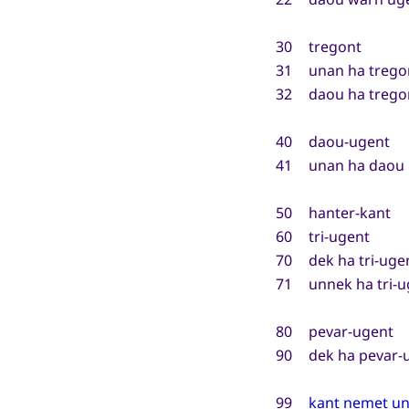
30
tregont
31
unan ha trego
32
daou ha trego
40
daou-ugent
41
unan ha daou
50
hanter-kant
60
tri-ugent
70
dek ha tri-uge
71
unnek ha tri-
80
pevar-ugent
90
dek ha pevar-
99
kant nemet u