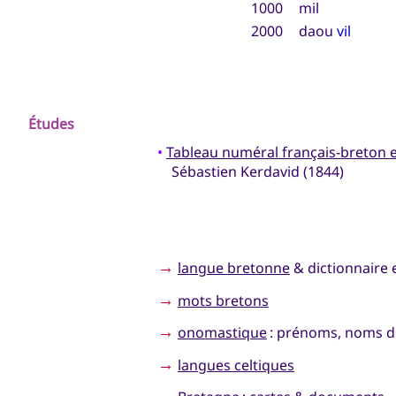
1000
mil
2000
daou
vil
Études
•
Tableau numéral français-breton e
Sébastien Kerdavid (1844)
→
langue bretonne
& dictionnaire 
→
mots bretons
→
onomastique
: prénoms, noms de
→
langues celtiques
→