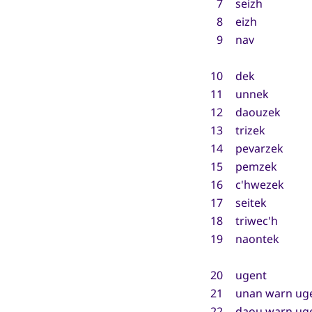
7
seizh
8
eizh
9
nav
10
dek
11
unnek
12
daouzek
13
trizek
14
pevarzek
15
pemzek
16
c'hwezek
17
seitek
18
triwec'h
19
naontek
20
ugent
21
unan warn ug
22
daou warn ug