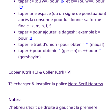
taper c= (ou w=) pour
שׁ
et c== (ou w==) pour
שׂ
taper une espace (ou un signe de ponctuation)
après la consonne pour lui donner sa forme
finale : k, m, n, f, S
taper = pour ajouter le dagesh : exemple b=
pour
בּ
taper le trait d'union - pour obtenir
־
(maqaf)
taper + pour obtenir
׳
(geresh) et ++ pour
״
(gershayim)
Copier [Ctrl]+[C] & Coller [Ctrl]+[V]
Télécharger & installer la police
Noto Serif Hebrew
Notes
:
L'hébreu s'écrit de droite à gauche : la première