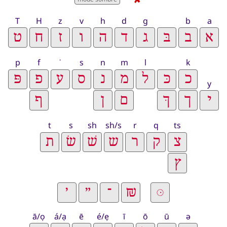
T
H
z
v
h
d
g
b
a
p
f
ʿ
s
n
m
l
k
y
t
s
sh
sh/s
r
q
ts
ā/ọ
á/ạ
ē
é/ẹ
ī
ō
ū
ə