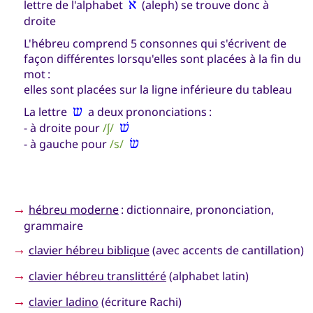
lettre de l'alphabet
א
(aleph) se trouve donc à
droite
L'hébreu comprend 5 consonnes qui s'écrivent de
façon différentes lorsqu'elles sont placées à la fin du
mot :
elles sont placées sur la ligne inférieure du tableau
La lettre
ש
a deux prononciations :
- à droite pour
/ʃ/
שׁ
- à gauche pour
/s/
שׂ
→
hébreu moderne
: dictionnaire, prononciation,
grammaire
→
clavier hébreu biblique
(avec accents de cantillation)
→
clavier hébreu translittéré
(alphabet latin)
→
clavier ladino
(écriture Rachi)