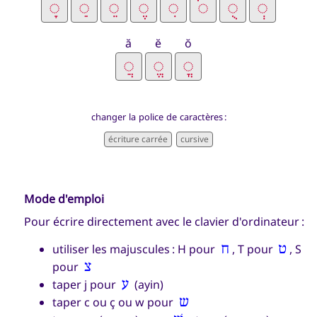
ă
ĕ
ŏ
changer la police de caractères :
Mode d'emploi
Pour écrire directement avec le clavier d'ordinateur :
utiliser les majuscules : H pour
ח
, T pour
ט
, S
pour
צ
taper j pour
ע
(ayin)
taper c ou ç ou w pour
ש