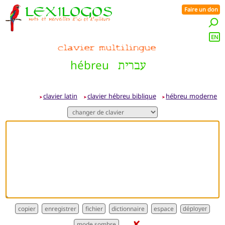
Faire un don
EN
hébreu
עברית
clavier latin
clavier hébreu biblique
hébreu moderne
➤
➤
➤
dictionnaire
déployer
✘