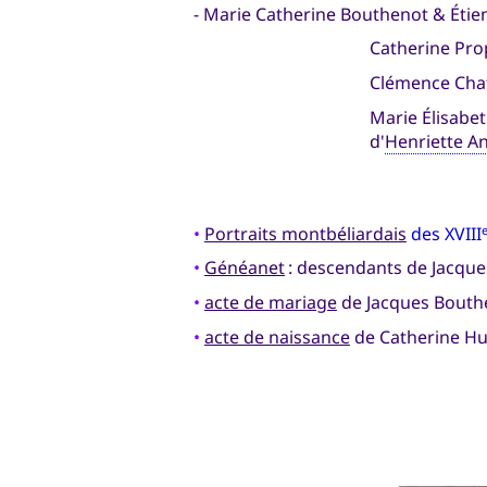
- Marie Catherine Bouthenot & Étie
Catherine Prop
Clémence Chat
Marie Élisabe
d'
Henriette A
•
Portraits montbéliardais
des XVIII
•
Généanet
: descendants de Jacqu
•
acte de mariage
de Jacques Bouthe
•
acte de naissance
de Catherine Hug