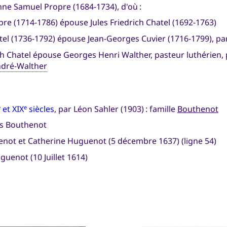
nne Samuel Propre (1684-1734), d'où :
re (1714-1786) épouse Jules Friedrich Chatel (1692-1763)
el (1736-1792) épouse Jean-Georges Cuvier (1716-1799), p
th Chatel épouse Georges Henri Walther, pasteur luthérien,
ndré-Walther
et XIX
siècles
, par Léon Sahler (1903) : famille
Bouthenot
e
e
es Bouthenot
not et Catherine Huguenot (5 décembre 1637) (ligne 54)
uenot (10 Juillet 1614)