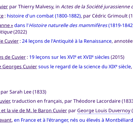
vier
par Thierry Malvesy, in
Actes de la Société jurassienne 
ce
:
histoire d'un combat (1800-1882)
, par Cédric Grimoult (
anne »
dans l'
Histoire naturelle des mammifères
(1819-1842)
itique
(2022)
de Cuvier
:
24 leçons de l'Antiquité à la Renaissance
, annotée
es de Cuvier
:
19 leçons sur les XVI
et XVII
siècles
(2015)
e
e
e Georges Cuvier
sous le regard de la science du XIX
siècle
e
 par Sarah Lee (1833)
vier
, traduction en français, par Théodore Lacordaire (183
et la vie de M. le Baron Cuvier
par
George Louis Duvernoy
(
avant
,
en France et à l'étranger, nés ou élevés à Montbéliar