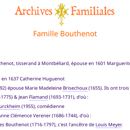
Famille Bouthenot
thenot, tisserand à Montbéliard, épouse en 1601 Marguerite 
se en 1637 Catherine Huguenot
1692) épouse Marie Madeleine
Brisechoux
(1655). Ils ont trois
-1775) & Jean
Flamand
(1693-1731), d'où :
Turckheim
(1955), comédienne
Anne Clémence Verener (1686-1744), d'où :
es Bouthenot (1716-1797), c'est l'ancêtre de
Louis Meyer
.