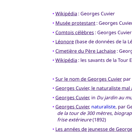
•
Wikipédia
: Georges Cuvier
•
Musée protestant
: Georges Cuvie
•
Comtois célèbres
: Georges Cuvier
•
Léonore
(base de données de la Lé
•
Cimetière du Père Lachaise
: Geor
•
Wikipédia
: les savants de la Tour E
•
Sur le nom de Georges Cuvier
par 
•
Georges Cuvier, le naturaliste mal
•
Georges Cuvier
, in
Du jardin au m
•
Georges Cuvier
,
naturaliste
, par G
de la tour de 300 mètres, biograp
frise extérieure
(1892)
•
Les années de jeunesse de George