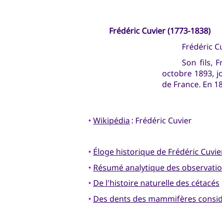
Frédéric Cuvier (1773-1838)
Frédéric Cu
Son fils, 
octobre 1893, j
de France. En 187
•
Wikipédia
: Frédéric Cuvier
•
Éloge historique de Frédéric Cuvie
•
Résumé analytique des observations
•
De l'histoire naturelle des cétacés
•
Des dents des mammifères consi