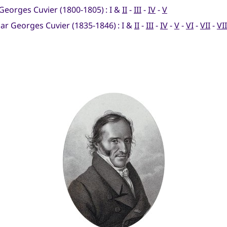
Georges Cuvier (1800-1805) : I &
II
-
III
-
IV
-
V
ar Georges Cuvier (1835-1846) : I &
II
-
III
-
IV
-
V
-
VI
-
VII
-
VII