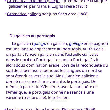
•
Gramática do idioma galego
: grammaire de la langue
galicienne, par Manuel Lugrís Freire (1931)
•
Gramatica gallega
par Juan Saco Arce (1868)
Du galicien au portugais
Le galicien (
galego
en galicien,
gallego
en
espagnol
)
est une langue apparentée au
portugais
. Au X
siècle,
e
on parlait l'ancien galicien dans l'actuelle Galice et
dans le nord du Portugal. Le sud du Portugal était
alors sous domination arabe. Lors de la reconquête du
sud de la péninsule ibérique, les langues du nord se
sont étendues vers le sud. Ainsi, l'ancien galicien a
donné naissance à une variante, le portugais. De
même, à partir du XVI
siècle, avec la conquête de
e
l'Amérique, le portugais donne naissance à une
variante (très proche), le
brésilien
.
•
Le discours sur les « langues d'Espagne »
(2009)