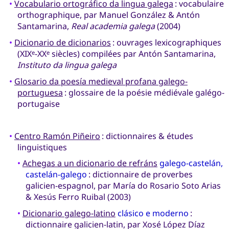
•
Vocabulario ortográfico da lingua galega
: vocabulaire
orthographique, par Manuel González & Antón
Santamarina,
Real academia galega
(2004)
•
Dicionario de dicionarios
: ouvrages lexicographiques
(XIX
-XX
siècles) compilées par Antón Santamarina,
e
e
Instituto da lingua galega
•
Glosario da poesía medieval profana galego-
portuguesa
: glossaire de la poésie médiévale galégo-
portugaise
•
Centro Ramón Piñeiro
: dictionnaires & études
linguistiques
•
Achegas a un dicionario de refráns
galego-castelán,
castelán-galego
: dictionnaire de proverbes
galicien-espagnol, par María do Rosario Soto Arias
& Xesús Ferro Ruibal (2003)
•
Dicionario galego-latino
clásico e moderno
:
dictionnaire galicien-latin, par Xosé López Díaz