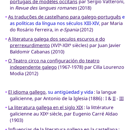
portugais de modèles occitans
par Sergio Vatteroni,
in
Revue des langues romanes
(2018)
•
As traduções de castelhano para galego-português
e
as políticas da língua nos séculos XIII-XIV
, par Maria
do Rosário Ferreira, in
e-Spania
(2012)
•
A literatura galega dos seculos escuros e do
prerrexurdimento
(XVI
-XIX
siècles) par Juan Javier
e
e
Baldomir Cabanas (2010)
•
O Teatro circo na configuración do teatro
independente galego
(1967-1978) par Cilla Lourenzo
Modia (2012)
•
El idioma gallego
,
su antigüedad y vida
: la langue
galicienne, par Antonio de la Iglesia (1886) : I &
II
-
III
•
La literatura gallega en el siglo XIX
: la littérature
galicienne au XIX
siècle, par Eugenio Carré Aldao
e
(1903)
•
Influencias de la literatura gallega en la castellana
: