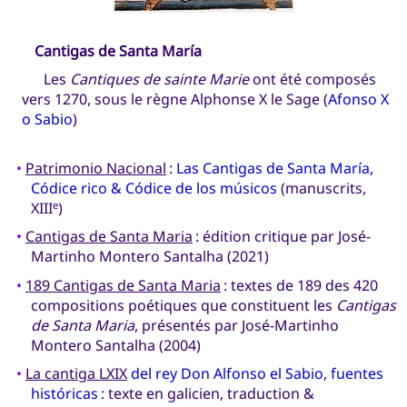
Cantigas de Santa María
Les
Cantiques de sainte Marie
ont été composés
vers 1270, sous le règne Alphonse X le Sage (
Afonso X
o Sabio
)
•
Patrimonio Nacional
:
Las Cantigas de Santa María,
Códice rico & Códice de los músicos
(manuscrits,
XIII
)
e
•
Cantigas de Santa Maria
: édition critique par José-
Martinho Montero Santalha (2021)
•
189 Cantigas de Santa Maria
: textes de 189 des 420
compositions poétiques que constituent les
Cantigas
de Santa Maria
, présentés par José-Martinho
Montero Santalha (2004)
•
La cantiga LXIX
del rey Don Alfonso el Sabio, fuentes
históricas
: texte en galicien, traduction &