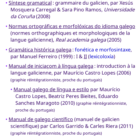
•
Síntese gramatical
: grammaire du galicien, par Xesús
Mosquera Carregal & Sara Pino Ramos,
Universidade
da Coruña
(2008)
•
Normas ortográficas e morfolóxicas do idioma galego
(normes orthographiques et morphologiques de la
langue galicienne),
Real academia galega
(2005)
•
Gramática histórica galega
:
fonética e morfosintaxe
,
par Manuel Ferreiro (1999) : I &
II
(
lexicoloxía
)
•
Manual de iniciaçom à língua galega
: introduction à la
langue galicienne, par Maurício Castro Lopes (2006)
(graphie réintégrationniste, proche du portugais)
•
Manual galego de língua e estilo
par Maurício
Castro Lopes, Beatriz Peres Bieites, Eduardo
Sanches Maragoto (2010)
(graphie réintégrationniste,
proche du portugais)
•
Manual de galego científico
(manuel de galicien
scientifique) par Carlos Garrido & Carles Riera (2011)
(graphie réintégrationniste, proche du portugais)