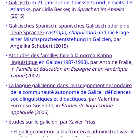
•
Galicisch
im 21. Jahrhundert diesseits und jenseits des
Atlantiks
, par Lidia Becker, in
Sprachen im Abseits
(2015)
•
Galicisches Spanisch, spanisches Galicisch oder eine
neue Sprache?
castrapo
,
chapurrado
und die Frage
einer Mischsprachenentstehung in Galicien
, par
Angelika Schubert (2015)
•
Attitudes des familles face à la normalisation
linguistique
en Galice (1987-1993)
, par Antoine Fraile,
in
Famille et éducation en Espagne et en Amérique
Latine
(2002)
•
La langue galicienne dans l'enseignement secondaire
de la communauté autonome de Galice : déficiences
sociolinguistiques et didactiques
, par Valentina
Formoso Gosende, in
Études de linguistique
appliquée
(2006)
•
études
sur le galicien, par Xavier Frías
•
El gallego exterior a las fronteras administrativas
: le