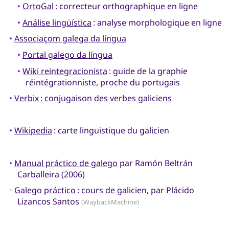
•
OrtoGal
: correcteur orthographique en ligne
•
Análise lingüística
: analyse morphologique en ligne
•
Associaçom galega da língua
•
Portal galego da língua
•
Wiki reintegracionista
: guide de la graphie
réintégrationniste, proche du portugais
•
Verbix
: conjugaison des verbes galiciens
•
Wikipedia
: carte linguistique du galicien
•
Manual práctico de galego
par Ramón Beltrán
Carballeira (2006)
•
Galego práctico
: cours de galicien, par Plácido
Lizancos Santos
(WaybackMachine)