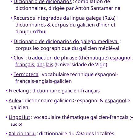
•
Dicionario de dicionarios
: compilation de
dictionnaires, dirigée par Antón Santamarina
•
Recursos integrados da lingua galega
(
Rilg
) :
dictionnaires & corpus du galicien d'hier et
d'aujourd'hui
•
Dicionario de dicionarios do galego medieval
:
corpus lexicographique du galicien médiéval
•
Cluvi
: traduction de phrase (thématique)
espagnol
,
français
,
anglais
(Universidade de Vigo)
•
Termoteca
: vocabulaire technique espagnol-
français-anglais-galicien
•
Freelang
: dictionnaire galicien-français
•
Aulex
: dictionnaire galicien > espagnol &
espagnol
>
galicien
•
LingoHut
: vocabulaire thématique galicien-français
(+
audio)
•
Xalicionariu
: dictionnaire du
fala
des localités