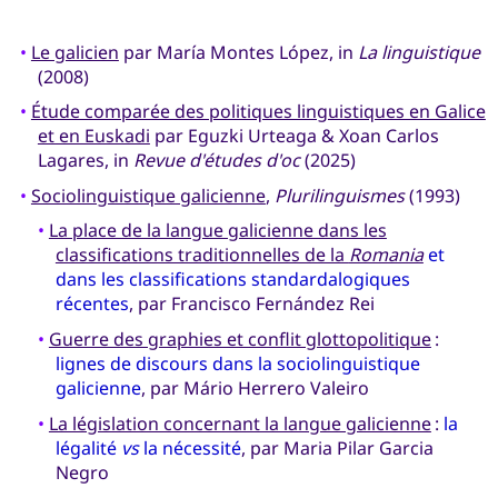
•
Le galicien
par María Montes López, in
La linguistique
(2008)
•
Étude comparée des politiques linguistiques en Galice
et en Euskadi
par Eguzki Urteaga & Xoan Carlos
Lagares, in
Revue d'études d'oc
(2025)
•
Sociolinguistique galicienne
,
Plurilinguismes
(1993)
•
La place de la langue galicienne dans les
classifications traditionnelles de la
Romania
et
dans les classifications standardalogiques
récentes
, par Francisco Fernández Rei
•
Guerre des graphies et conflit glottopolitique
:
lignes de discours dans la sociolinguistique
galicienne
, par Mário Herrero Valeiro
•
La législation concernant la langue galicienne
:
la
légalité
vs
la nécessité
, par Maria Pilar Garcia
Negro