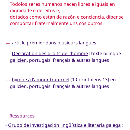
Tódolos seres humanos nacen libres e iguais en
dignidade e dereitos e,
dotados como están de razón e conciencia, díbense
comportar fraternalmente uns cos outros.
→
article premier
dans plusieurs langues
→
Déclaration des droits de l'homme
: texte bilingue
galicien
, portugais, français & autres langues
→
hymne à l'amour fraternel
(1 Corinthiens 13) en
galicien, portugais, français & autres langues
Ressources
•
Grupo de investigación lingüística e literaria galega
: