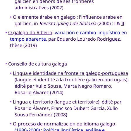
galicien en dehors de ses frontières
administratives (2002)
•
O elemente árabe en galego
: l'influence arabe en
galicien, in
Revista galega de filoloxía
(2000) : I &
II
•
O galego do Ribeiro
:
variación e cambio lingüístico en
tempo aparente
, par Eduardo Louredo Rodríguez,
thèse (2019)
•
Consello de cultura galega
•
Lingua e identidade na fronteira galego-portuguesa
(langue et identité à la frontière galicien-portugais),
édité par Xulio Sousa, Marta Negro Romero,
Rosario Álvarez (2014)
•
Lingua e territorio
(langue et territoire), édité par
Rosario Álvarez, Francisco Dubert García, Xulio
Sousa Fernández (2008)
•
O proceso de normalización do idioma galego
(1980-2000) : Política lingüística, análise e