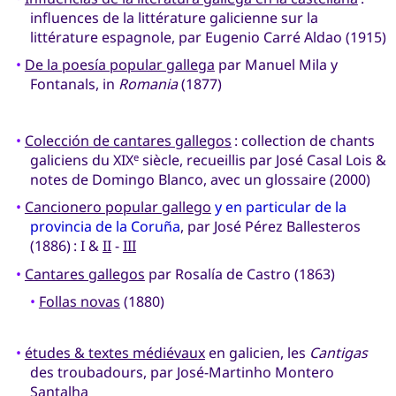
influences de la littérature galicienne sur la
littérature espagnole, par Eugenio Carré Aldao (1915)
•
De la poesía popular gallega
par Manuel Mila y
Fontanals, in
Romania
(1877)
•
Colección de cantares gallegos
: collection de chants
galiciens du XIX
siècle, recueillis par José Casal Lois &
e
notes de Domingo Blanco, avec un glossaire (2000)
•
Cancionero popular gallego
y en particular de la
provincia de la Coruña
, par José Pérez Ballesteros
(1886) : I &
II
-
III
•
Cantares gallegos
par Rosalía de Castro (1863)
•
Follas novas
(1880)
•
études & textes médiévaux
en galicien, les
Cantigas
des troubadours, par José-Martinho Montero
Santalha