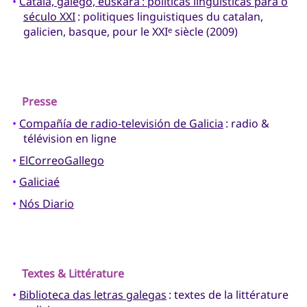
•
Català, galego, euskara : políticas lingüísticas para o
século XXI
: politiques linguistiques du catalan,
galicien, basque, pour le XXI
siècle (2009)
e
Presse
•
Compañía de radio-televisión de Galicia
: radio &
télévision en ligne
•
ElCorreoGallego
•
Galiciaé
•
Nós Diario
Textes & Littérature
•
Biblioteca das letras galegas
: textes de la littérature