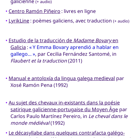
galicienne
(+ audio)
•
Centro Ramón Piñeiro
: livres en ligne
•
LyrikLine
: poèmes galiciens, avec traduction
(+ audio)
•
Estudio de la traducción de
Madame Bovary
en
Galicia
:
« Y Emma Bovary aprendió a hablar en
gallego… »
, par Cecilia Fernández Santomé, in
Flaubert et la traduction
(2011)
•
Manual e antoloxía da lingua galega medieval
par
Xosé Ramón Pena (1992)
•
Au sujet des chevaux in-existants dans la poésie
satirique galicienne-portugaise du Moyen Âge
par
Carlos Paulo Martínez Pereiro, in
Le cheval dans le
monde médiéval
(1992)
•
Le décasyllabe dans quelques contrafacta galégo-