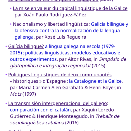
•
La mise en valeur du capital linguistique de la Galice
par Xoán Paulo Rodríguez-Yáñez
•
Nacionalismo y libertad lingüística
:
Galicia bilingüe y
la ofensiva contra la normalización de la lengua
gallenga
, par Xosé Luís Regueira
•
Galícia bilingue?
a língua galega na escola (1979-
2015) : políticas linguísticas, modelos educativos e
outros experimentos
, par Aitor Rivas, in
Simpósio de
glotopolítica e integração regionalat
(2015)
•
Politiques linguistiques de deux communautés
« historiques » d'Espagne
:
la Catalogne et la Galice
,
par Maria Carmen Alen Garabato & Henri Boyer, in
Mots
(1997)
•
La transmisión intergeneracional del gallego
:
comparación con el catalán
, par Xaquín Loredo
Gutiérrez & Henrique Monteagudo, in
Treballs de
sociolingüística catalana
(2016)