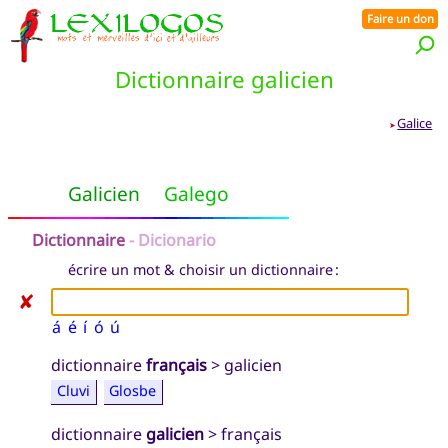
Faire un don
Dictionnaire galicien
Galice
➤
Galicien
Galego
Dictionnaire
- Dicionario
écrire un mot & choisir un dictionnaire :
✘
á
é
í
ó
ú
dictionnaire
français
> galicien
Cluvi
Glosbe
dictionnaire
galicien
> français