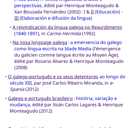
perspectivas
, édité par Henrique Monteagudo &
Xan Bouzada Fernández (2002) : I &
II
(
Educación
) -
III
(
Elaboración e difusión da lingua
)
•
A reivindicación da lingua galega no Rexurdimento
(1840-1891)
, in
Carme Hermida
(1992)
•
Na nosa lyngoage galega
:
a emerxencia do galego
como lingua escrita na Idade Media
(l'émergence
du galicien comme langue écrite au Moyen Âge),
édité par Rosario Álvarez & Henrique Monteagudo
(2008)
•
O galego-português e os seus detentores
ao longo do
século XIII
, par José Carlos Ribeiro Miranda, in
e-
Spania
(2012)
•
Galego e português brasileiro
:
história, variação e
mudança
, édité par Xoán Carlos Lagares & Henrique
Monteagudo (2012)