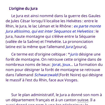
L'origine du Jura
Le Jura est ainsi nommé dans la guerre des Gaules
de Jules César lorsqu'il localise les Helvètes : entre le
Rhin, le Jura, le lac Léman et le Rhône :
ex parte monte
Jura altissimo, qui est inter Sequanos et Helvetios
: le
Jura, haute montagne qui s'élève entre la Séquanie
(vallée de la Saône) et l'Helvétie. La prononciation
latine est la même que l'allemand
Jura
[youra].
Ce terme est d'origine celtique : *
juris
désigne une
forêt de montagne. On retrouve cette origine dans de
nombreux noms de lieux :
Jorat
,
Joux
… La formation du
nom pour désigner la forêt de montagne se retrouve
dans l'allemand
Schwarzwald
(Forêt Noire) qui désigne
le massif à l'est du Rhin, face aux Vosges.
Sur le plan administratif, le Jura a donné son nom à
un département français et à un canton
suisse
. Il a
aussi donné son nom à une ère géologique : le