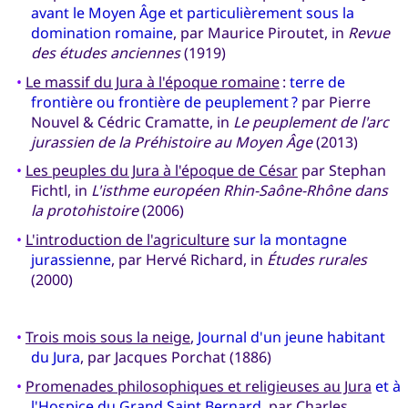
avant le Moyen Âge et particulièrement sous la
domination romaine
, par Maurice Piroutet, in
Revue
des études anciennes
(1919)
•
Le massif du Jura à l'époque romaine
:
terre de
frontière ou frontière de peuplement ?
par Pierre
Nouvel & Cédric Cramatte, in
Le peuplement de l'arc
jurassien de la Préhistoire au Moyen Âge
(2013)
•
Les peuples du Jura à l'époque de César
par Stephan
Fichtl, in
L'isthme européen Rhin-Saône-Rhône dans
la protohistoire
(2006)
•
L'introduction de l'agriculture
sur la montagne
jurassienne
, par Hervé Richard, in
Études rurales
(2000)
•
Trois mois sous la neige
,
Journal d'un jeune habitant
du Jura
, par Jacques Porchat (1886)
•
Promenades philosophiques et religieuses au Jura
et à
l'Hospice du Grand Saint Bernard
, par Charles