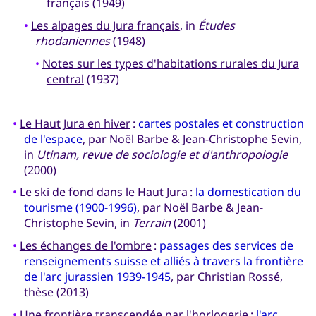
français
(1949)
•
Les alpages du Jura français
, in
Études
rhodaniennes
(1948)
•
Notes sur les types d'habitations rurales du Jura
central
(1937)
•
Le Haut Jura en hiver
:
cartes postales et construction
de l'espace
, par Noël Barbe & Jean-Christophe Sevin,
in
Utinam, revue de sociologie et d'anthropologie
(2000)
•
Le ski de fond dans le Haut Jura
:
la domestication du
tourisme (1900-1996)
, par Noël Barbe & Jean-
Christophe Sevin, in
Terrain
(2001)
•
Les échanges de l'ombre
:
passages des services de
renseignements suisse et alliés à travers la frontière
de l'arc jurassien 1939-1945
, par Christian Rossé,
thèse (2013)
•
Une frontière transcendée par l'horlogerie
:
l'arc