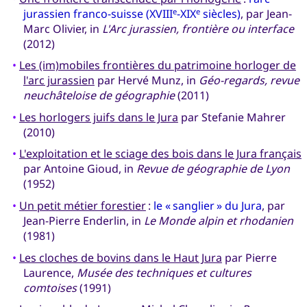
jurassien franco-suisse (XVIII
-XIX
siècles)
, par Jean-
e
e
Marc Olivier, in
L'Arc jurassien, frontière ou interface
(2012)
•
Les (im)mobiles frontières du patrimoine horloger de
l'arc jurassien
par Hervé Munz, in
Géo-regards, revue
neuchâteloise de géographie
(2011)
•
Les horlogers juifs dans le Jura
par Stefanie Mahrer
(2010)
•
L'exploitation et le sciage des bois dans le Jura français
par Antoine Gioud, in
Revue de géographie de Lyon
(1952)
•
Un petit métier forestier
:
le « sanglier » du Jura
, par
Jean-Pierre Enderlin, in
Le Monde alpin et rhodanien
(1981)
•
Les cloches de bovins dans le Haut Jura
par Pierre
Laurence,
Musée des techniques et cultures
comtoises
(1991)