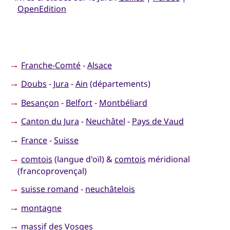
OpenEdition
→
Franche-Comté
-
Alsace
→
Doubs
-
Jura
-
Ain
(départements)
→
Besançon
-
Belfort
-
Montbéliard
→
Canton du Jura
-
Neuchâtel
-
Pays de Vaud
→
France
-
Suisse
→
comtois
(langue d'oïl) &
comtois
méridional
(francoprovençal)
→
suisse romand
-
neuchâtelois
→
montagne
→
massif des Vosges