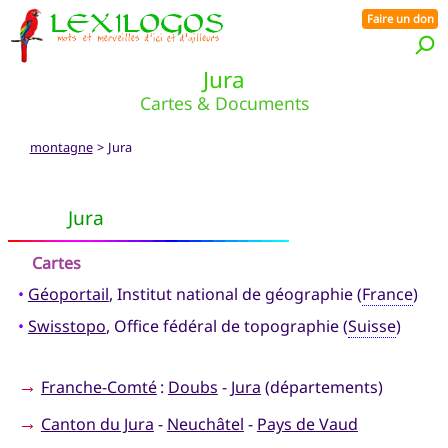
Faire un don
Jura
Cartes & Documents
montagne
> Jura
Jura
Cartes
•
Géoportail
, Institut national de géographie (
France
)
•
Swisstopo
, Office fédéral de topographie (
Suisse
)
→
Franche-Comté
:
Doubs
-
Jura
(départements)
→
Canton du Jura
-
Neuchâtel
-
Pays de Vaud