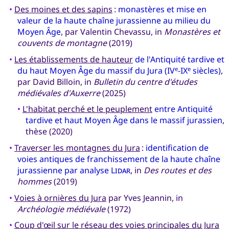
•
Des moines et des sapins
:
monastères et mise en
valeur de la haute chaîne jurassienne au milieu du
Moyen Âge
, par Valentin Chevassu, in
Monastères et
couvents de montagne
(2019)
•
Les établissements de hauteur
de l'Antiquité tardive et
du haut Moyen Âge du massif du Jura (IV
-IX
siècles)
,
e
e
par David Billoin, in
Bulletin du centre d'études
médiévales d'Auxerre
(2025)
•
L'habitat perché et le peuplement
entre Antiquité
tardive et haut Moyen Âge dans le massif jurassien
,
thèse (2020)
•
Traverser les montagnes du Jura
:
identification de
voies antiques de franchissement de la haute chaîne
jurassienne par analyse
Lidar
, in
Des routes et des
hommes
(2019)
•
Voies à ornières du Jura
par Yves Jeannin, in
Archéologie médiévale
(1972)
•
Coup d'œil sur le réseau des voies principales du Jura