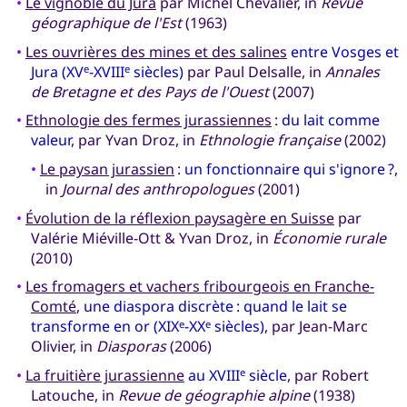
•
Le vignoble du Jura
par Michel Chevalier, in
Revue
géographique de l'Est
(1963)
•
Les ouvrières des mines et des salines
entre Vosges et
Jura
(XV
-XVIII
siècles)
par Paul Delsalle, in
Annales
e
e
de Bretagne et des Pays de l'Ouest
(2007)
•
Ethnologie des fermes jurassiennes
:
du lait comme
valeur
, par Yvan Droz, in
Ethnologie française
(2002)
•
Le paysan jurassien
:
un fonctionnaire qui s'ignore ?
,
in
Journal des anthropologues
(2001)
•
Évolution de la réflexion paysagère en Suisse
par
Valérie Miéville-Ott & Yvan Droz, in
Économie rurale
(2010)
•
Les fromagers et vachers fribourgeois en Franche-
Comté
,
une diaspora discrète : quand le lait se
transforme en or (XIX
-XX
siècles)
, par Jean-Marc
e
e
Olivier, in
Diasporas
(2006)
•
La fruitière jurassienne
au XVIII
siècle
, par Robert
e
Latouche, in
Revue de géographie alpine
(1938)