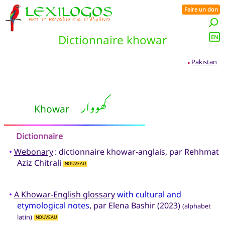
Faire un don
Dictionnaire khowar
EN
Pakistan
➤
کھووار
Khowar
Dictionnaire
•
Webonary
: dictionnaire khowar-anglais, par Rehhmat
Aziz Chitrali
NOUVEAU
•
A Khowar-English glossary
with cultural and
etymological notes
, par Elena Bashir (2023)
(alphabet
latin)
NOUVEAU