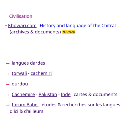
Civilisation
•
Khowari.com
:
History and language of the Chitral
(archives & documents)
NOUVEAU
→
langues dardes
→
torwali
-
cachemiri
→
ourdou
→
Cachemire
-
Pakistan
-
Inde
: cartes & documents
→
forum Babel
: études & recherches sur les langues
d'ici & d'ailleurs