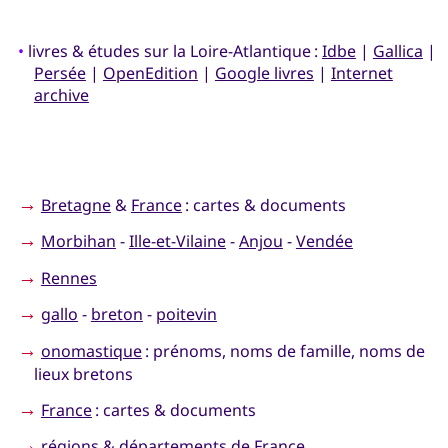
•
livres & études sur la Loire-Atlantique :
Idbe
|
Gallica
|
Persée
|
OpenEdition
|
Google livres
|
Internet
archive
→
Bretagne
&
France
: cartes & documents
→
Morbihan
-
Ille-et-Vilaine
-
Anjou
-
Vendée
→
Rennes
→
gallo
-
breton
-
poitevin
→
onomastique
: prénoms, noms de famille, noms de
lieux bretons
→
France
: cartes & documents
→
régions & départements de France