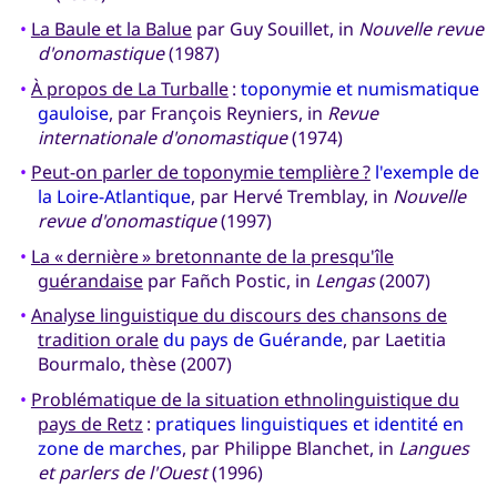
•
La Baule et la Balue
par Guy Souillet, in
Nouvelle revue
d'onomastique
(1987)
•
À propos de La Turballe
:
toponymie et numismatique
gauloise
, par François Reyniers, in
Revue
internationale d'onomastique
(1974)
•
Peut-on parler de toponymie templière ?
l'exemple de
la Loire-Atlantique
, par Hervé Tremblay, in
Nouvelle
revue d'onomastique
(1997)
•
La « dernière » bretonnante de la presqu'île
guérandaise
par Fañch Postic, in
Lengas
(2007)
•
Analyse linguistique du discours des chansons de
tradition orale
du pays de Guérande
, par Laetitia
Bourmalo, thèse (2007)
•
Problématique de la situation ethnolinguistique du
pays de Retz
:
pratiques linguistiques et identité en
zone de marches
, par Philippe Blanchet, in
Langues
et parlers de l'Ouest
(1996)