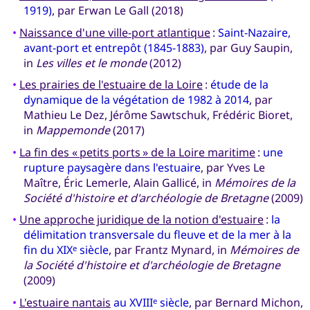
1919)
, par Erwan Le Gall (2018)
•
Naissance d'une ville-port atlantique
:
Saint-Nazaire,
avant-port et entrepôt (1845-1883)
, par Guy Saupin,
in
Les villes et le monde
(2012)
•
Les prairies de l'estuaire de la Loire
:
étude de la
dynamique de la végétation de 1982 à 2014
, par
Mathieu Le Dez, Jérôme Sawtschuk, Frédéric Bioret,
in
Mappemonde
(2017)
•
La fin des « petits ports » de la Loire maritime
:
une
rupture paysagère dans l'estuaire
, par Yves Le
Maître, Éric Lemerle, Alain Gallicé, in
Mémoires de la
Société d'histoire et d'archéologie de Bretagne
(2009)
•
Une approche juridique de la notion d'estuaire
:
la
délimitation transversale du fleuve et de la mer à la
fin du XIX
siècle
, par Frantz Mynard, in
Mémoires de
e
la Société d'histoire et d'archéologie de Bretagne
(2009)
•
L'estuaire nantais
au XVIII
siècle
, par Bernard Michon,
e