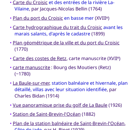
•
Carte du Croisic
et des entrées de la rivière La-
Vilaine
, par Jacques-Nicolas Bellin (1764)
•
Plan du port du Croisic
en basse mer
(XVIII
)
e
•
Carte hydrographique du trait du Croisic
avant les
marais salants, d'après le cadastre
(1899)
•
Plan géométrique de la ville et du port du Croisic
(1770)
•
Carte des costes de Retz
, carte manuscrite (XVII
)
e
•
carte manuscrite
: Bourg des Moutiers (Retz)
(~1780)
•
La Baule-sur-mer
,
station balnéaire et hivernale, plan
détaillé, villas avec leur situation identifiée
, par
Charles Bidan (1914)
•
Vue panoramique prise du golf de La Baule
(1926)
•
Station de Saint-Brevin-l'Océan
(1882)
•
Plan de la station balnéaire de Saint-Brevin-l'Océan
,
Côte de jade
, par H. Binet (1929)