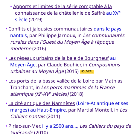
•
Apports et limites de la série comptable à la
connaissance de la châtellenie de Saffré
au XV
e
siècle
(2019)
•
Conflits et jalousies communautaires
dans le pays
nantais
, par Philippe Jarnoux, in
Les communautés
rurales dans l'Ouest du Moyen Âge à l'époque
moderne
(2016)
•
Les réseaux urbains de la baie de Bourgneuf
au
Moyen Âge
, par Claude Bouhier, in
Compositions
urbaines au Moyen Âge
(2015)
NOUVEAU
•
Les ports de la basse vallée de la Loire
par Mathias
Tranchant, in
Les ports maritimes de la France
atlantique (XI
-XV
siècles)
(2018)
e
e
•
La cité antique des Namnètes
(Loire-Atlantique et ses
marges) au Haut-Empire
, par Martial Monteil, in
Les
Cahiers nantais
(2011)
•
Piriac-sur-Mer
,
il y a 2500 ans…
,
Les Cahiers du pays de
Guérande
(2010)