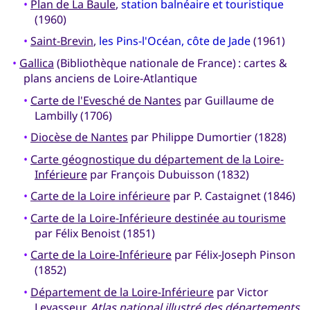
•
Plan de La Baule
,
station balnéaire et touristique
(1960)
•
Saint-Brevin
,
les Pins-l'Océan, côte de Jade
(1961)
•
Gallica
(Bibliothèque nationale de France) : cartes &
plans anciens de Loire-Atlantique
•
Carte de l'Evesché de Nantes
par Guillaume de
Lambilly (1706)
•
Diocèse de Nantes
par Philippe Dumortier (1828)
•
Carte géognostique du département de la Loire-
Inférieure
par François Dubuisson (1832)
•
Carte de la Loire inférieure
par P. Castaignet (1846)
•
Carte de la Loire-Inférieure destinée au tourisme
par Félix Benoist (1851)
•
Carte de la Loire-Inférieure
par Félix-Joseph Pinson
(1852)
•
Département de la Loire-Inférieure
par Victor
Levasseur,
Atlas national illustré des départements