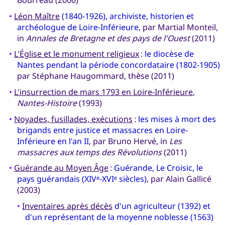
Bourreau (2000)
•
Léon Maître
(1840-1926), archiviste, historien et
archéologue de Loire-Inférieure
, par Martial Monteil,
in
Annales de Bretagne et des pays de l'Ouest
(2011)
•
L'Église et le monument religieux
:
le diocèse de
Nantes pendant la période concordataire (1802-1905)
par Stéphane Haugommard, thèse (2011)
•
L'insurrection de mars 1793 en Loire-Inférieure
,
Nantes-Histoire
(1993)
•
Noyades, fusillades, exécutions
:
les mises à mort des
brigands entre justice et massacres en Loire-
Inférieure en l'an II
, par Bruno Hervé, in
Les
massacres aux temps des Révolutions
(2011)
•
Guérande au Moyen Âge
:
Guérande, Le Croisic, le
pays guérandais (XIV
-XVI
siècles)
, par Alain Gallicé
e
e
(2003)
•
Inventaires après décès
d'un agriculteur (1392) et
d'un représentant de la moyenne noblesse (1563)