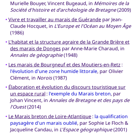
Murielle Bouyer, Vincent Bugeaud, in
Mémoires de la
Société d'histoire et d'archéologie de Bretagne
(2009)
•
Vivre et travailler au marais de Guérande
par Jean-
Claude Hocquet, in
L'Europe et l'Océan au Moyen Âge
(1986)
•
L'habitat et la structure agraire de la Grande Brière et
des marais de Donges
par Anne-Marie Charaud, in
Annales de géographie
(1948)
•
Les marais de Bourgneuf et des Moutiers-en-Retz
:
l'évolution d'une zone humide littorale
, par Olivier
Clément, in
Norois
(1987)
•
Élaboration et évolution du discours touristique sur
un espace rural
:
l'exemple du Marais breton
, par
Johan Vincent, in
Annales de Bretagne et des pays de
l'Ouest
(2014)
•
Le Marais breton de Loire-Atlantique
:
la qualification
paysagère d'un marais oublié
, par Sophie Le Floch &
Jacqueline Candau, in
L'Espace géographique
(2001)