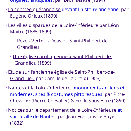
origines, antiquités
, par Léon Maître (1894)
•
La contrée guérandaise
devant l'histoire ancienne
, par
Eugène Orieux (1890)
•
Les villes disparues de la Loire-Inférieure
par Léon
Maître (1885-1899)
Rezé
-
Vertou
-
Déas ou Saint-Philibert de
Grandlieu
•
Une église carolingienne à Saint-Philibert-de-
Grandlieu
(1899)
•
Étude sur l'ancienne église de Saint-Philibert-de-
Grand-Lieu
par Camille de La Croix (1906)
•
Nantes et la Loire-Inférieure
:
monuments anciens et
modernes, sites & costumes pittoresques
, par Pitre-
Chevalier (Pierre Chevalier) & Émile Souvestre (1850)
•
Notices sur le département de la Loire-Inférieure
et
sur la ville de Nantes
, par Jean-François Le Boyer
(1832)