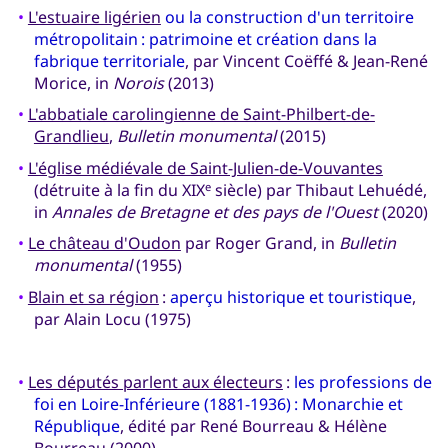
•
L'estuaire ligérien
ou la construction d'un territoire
métropolitain : patrimoine et création dans la
fabrique territoriale
, par Vincent Coëffé & Jean-René
Morice, in
Norois
(2013)
•
L'abbatiale carolingienne de Saint-Philbert-de-
Grandlieu
,
Bulletin monumental
(2015)
•
L'église médiévale de Saint-Julien-de-Vouvantes
(détruite à la fin du XIX
siècle) par Thibaut Lehuédé,
e
in
Annales de Bretagne et des pays de l'Ouest
(2020)
•
Le château d'Oudon
par Roger Grand, in
Bulletin
monumental
(1955)
•
Blain et sa région
:
aperçu historique et touristique
,
par Alain Locu (1975)
•
Les députés parlent aux électeurs
:
les professions de
foi en Loire-Inférieure (1881-1936) : Monarchie et
République
, édité par René Bourreau & Hélène