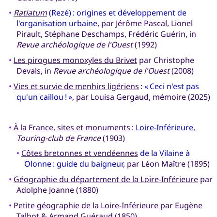
•
Ratiatum
(Rezé) : origines et développement de
l'organisation urbaine
, par Jérôme Pascal, Lionel
Pirault, Stéphane Deschamps, Frédéric Guérin, in
Revue archéologique de l'Ouest
(1992)
•
Les pirogues monoxyles du Brivet
par Christophe
Devals, in
Revue archéologique de l'Ouest
(2008)
•
Vies et survie de menhirs ligériens
:
« Ceci n'est pas
qu'un caillou ! »
, par Louisa Gergaud, mémoire (2025)
•
À la France, sites et monuments
:
Loire-Inférieure
,
Touring-club de France
(1903)
•
Côtes bretonnes et vendéennes
de la Vilaine à
Olonne : guide du baigneur
, par Léon Maître (1895)
•
Géographie du département de la Loire-Inférieure
par
Adolphe Joanne (1880)
•
Petite géographie de la Loire-Inférieure
par Eugène
Talbot & Armand Guéraud (1850)