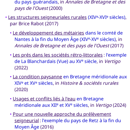
du pays guérandais
, in
Annales de Bretagne et des
pays de l'Ouest
(2000)
•
Les structures seigneuriales rurales
(XIV
-XVI
siècles)
,
e
e
par Brice Rabot (2017)
•
Le développement des métairies
dans le comté de
Nantes à la fin du Moyen Âge (XIV
-XV
siècles)
, in
e
e
Annales de Bretagne et des pays de l'Ouest
(2017)
•
Les prés dans les sociétés rétro-littorales
:
l'exemple
de La Blanchardais (Vue) au XV
siècle
, in
Vertigo
e
(2022)
•
La condition paysanne
en Bretagne méridionale aux
XIV
et XV
siècles
, in
Histoire & sociétés rurales
e
e
(2020)
•
Usages et conflits liés à l'eau
en Bretagne
méridionale aux XII
et XV
siècles
, in
Vertigo
(2024)
e
e
•
Pour une nouvelle approche du prélèvement
seigneurial
:
l'exemple du pays de Retz à la fin du
Moyen Âge
(2016)