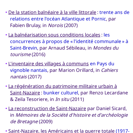
•
De la station balnéaire à la ville littorale
:
trente ans de
relations entre l'océan Atlantique et Pornic
, par
Fabien Brulay, in
Norois
(2007)
•
La balnéarisation sous conditions locales
:
les
concurrences à propos de « l'identité communale » à
Saint-Brevin
, par Arnaud Sébileau, in
Mondes du
tourisme
(2016)
•
L'inventaire des villages à communs
en Pays du
vignoble nantais
, par Marion Orillard, in
Cahiers
nantais
(2017)
•
La régénération du patrimoine militaire urbain à
Saint-Nazaire
:
bunker culturel
, par Renzo Lecardane
& Zeila Tesoriere, in
In situ
(2011)
•
La reconstruction de Saint-Nazaire
par Daniel Sicard,
in
Mémoires de la Société d'histoire et d'archéologie
de Bretagne
(2009)
•
Saint-Nazaire, les Américains et la guerre totale
(1917-