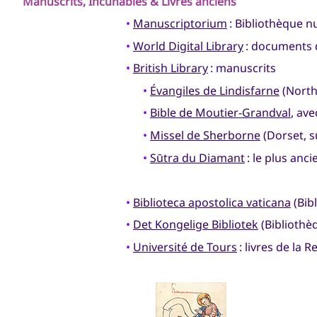
Manuscrits, Incunables & Livres anciens
•
Manuscriptorium
: Bibliothèque 
•
World Digital Library
: documents d
•
British Library
: manuscrits
•
Évangiles de Lindisfarne
(North
•
Bible de Moutier-Grandval
, av
•
Missel de Sherborne
(Dorset, s
•
Sūtra du Diamant
: le plus anc
•
Biblioteca apostolica vaticana
(Bib
•
Det Kongelige Bibliotek
(Bibliothè
•
Université de Tours
: livres de la 