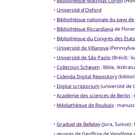
•
Bibliothèque Matthias Corvin
(Hon
•
Université d'Oxford
•
Bibliothèque nationale du pays de
•
Bibliothèque Riccardiana
de Flore
•
Bibliothèque du Congrès des État
•
Université de Villanova
(Pennsylva
•
Université de São Paolo
(Brésil) : l
•
Collection Schøyen
: Bible, littérat
•
Colenda Digital Repository
(biblio
•
Digital scriptorium
(université de 
•
Académie des sciences de Berlin
: 
•
Médiathèque de Roubaix
: manusc
•
Graduel de Bellelay
(Jura, Suisse) :
•
œuvres de Geoffroy de Vendôme
m