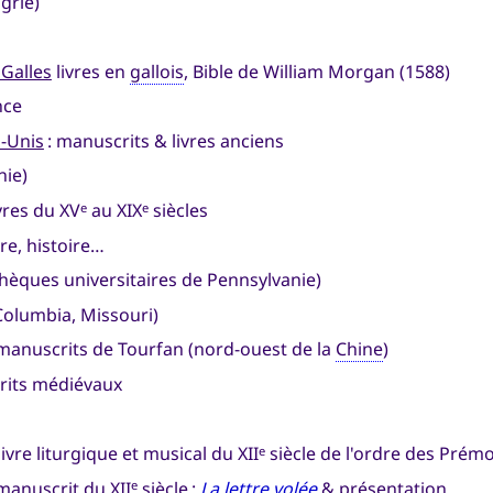
grie)
 Galles
livres en
gallois
, Bible de William Morgan (1588)
nce
s-Unis
: manuscrits & livres anciens
nie)
ivres du XV
au XIX
siècles
e
e
ure, histoire…
thèques universitaires de Pennsylvanie)
Columbia, Missouri)
manuscrits de Tourfan (nord-ouest de la
Chine
)
rits médiévaux
 livre liturgique et musical du XII
siècle de l'ordre des Prém
e
anuscrit du XII
siècle :
La lettre volée
& présentation
e