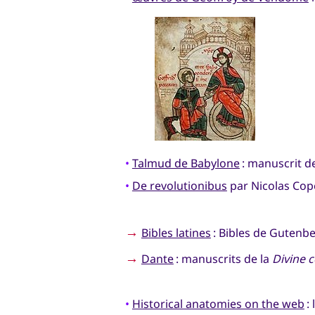
•
Talmud de Babylone
: manuscrit d
•
De revolutionibus
par Nicolas Cope
→
Bibles latines
: Bibles de Gutenb
→
Dante
: manuscrits de la
Divine 
•
Historical anatomies on the web
: 