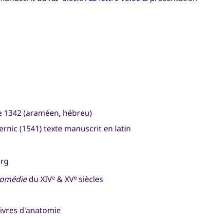
e 1342 (araméen, hébreu)
rnic (1541) texte manuscrit en latin
erg
comédie
du XIV
& XV
siècles
e
e
livres d'anatomie