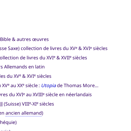
 Bible & autres œuvres
se Saxe) collection de livres du XV
& XVI
siècles
e
e
llection de livres du XVI
& XVII
siècles
e
e
s Allemands en latin
les du XV
& XVI
siècles
e
e
u XV
au XX
siècle :
Utopia
de Thomas More…
e
e
ivres du XVI
au XVIII
siècle en néerlandais
e
e
ll
(Suisse) VIII
-XI
siècles
e
e
 en
ancien allemand
)
chéquie)