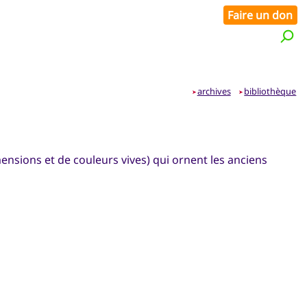
Faire un don
archives
bibliothèque
➤
➤
imensions et de couleurs vives) qui ornent les anciens