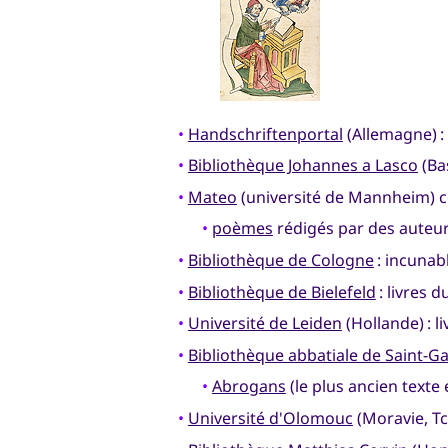
•
Handschriftenportal
(Allemagne) :
•
Bibliothèque Johannes a Lasco
(Bas
•
Mateo
(université de Mannheim) co
•
poèmes
rédigés par des auteur
•
Bibliothèque de Cologne
: incunab
•
Bibliothèque de Bielefeld
: livres d
•
Université de Leiden
(Hollande) : l
•
Bibliothèque abbatiale de Saint-Ga
•
Abrogans
(le plus ancien texte
•
Université d'Olomouc
(Moravie, T