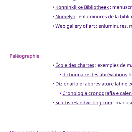
•
Konninklijke Bibliotheek
: manuscri
•
Numelyo
: enluminures de la bibl
•
Web gallery of art
: enluminures, m
Paléographie
•
École des chartes
: exemples de ma
•
dictionnaire des abréviations
f
•
Dizionario di abbreviature latine e
•
Cronologia cronografia e cale
•
ScottishHandwriting.com
: manusc