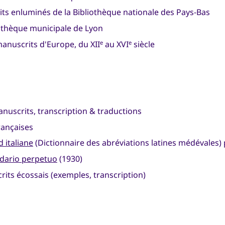
ts enluminés de la Bibliothèque nationale des Pays-Bas
iothèque municipale de Lyon
anuscrits d'Europe, du XII
au XVI
siècle
e
e
nuscrits, transcription & traductions
rançaises
d italiane
(Dictionnaire des abréviations latines médévales) 
ndario perpetuo
(1930)
rits écossais (exemples, transcription)