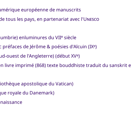
numérique européenne de manuscrits
e tous les pays, en partenariat avec l'
Unesco
umbrie) enluminures du VII
siècle
e
ec préfaces de Jérôme & poésies d'Alcuin (IX
)
e
ud-ouest de l'Angleterre) (début XV
)
e
ien livre imprimé (868) texte bouddhiste traduit du sanskrit 
liothèque apostolique du Vatican)
que royale du Danemark)
Renaissance