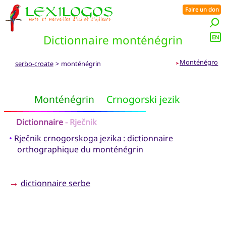
Faire un don
Dictionnaire monténégrin
EN
Monténégro
serbo-croate
> monténégrin
➤
Monténégrin
Crnogorski jezik
Dictionnaire
- Rječnik
•
Rječnik crnogorskoga jezika
: dictionnaire
orthographique du monténégrin
→
dictionnaire serbe