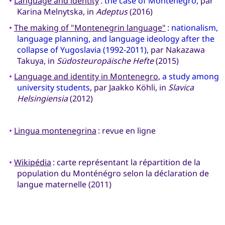
•
Language and identity
:
the case of Montenegro
, par
Karina Melnytska, in
Adeptus
(2016)
•
The making of "Montenegrin language"
:
nationalism,
language planning, and language ideology after the
collapse of Yugoslavia (1992-2011)
, par Nakazawa
Takuya, in
Südosteuropäische Hefte
(2015)
•
Language and identity in Montenegro
,
a study among
university students
, par Jaakko Köhli, in
Slavica
Helsingiensia
(2012)
•
Lingua montenegrina
: revue en ligne
•
Wikipédia
: carte représentant la répartition de la
population du Monténégro selon la déclaration de
langue maternelle (2011)