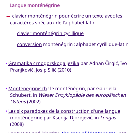
Langue monténégrine
→
clavier monténégrin
pour écrire un texte avec les
caractères spéciaux de l'alphabet latin
→
clavier monténégrin cyrillique
→
conversion
monténégrin : alphabet cyrillique-latin
•
Gramatika crnogorskoga jezika
par Adnan Čirgić, Ivo
Pranjković, Josip Silić (2010)
•
Montenegrinisch
: le monténégrin, par Gabriella
Schubert, in
Wieser Enzyklopädie des europäischen
Ostens
(2002)
•
Les six paradoxes de la construction d'une langue
monténégrine
par Ksenija Djordjević, in
Lengas
(2008)