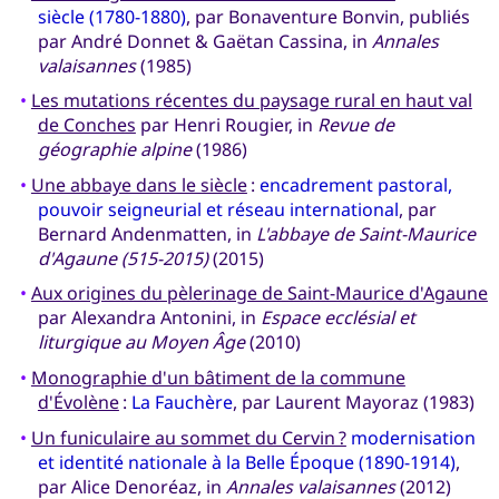
siècle (1780-1880)
, par Bonaventure Bonvin, publiés
par André Donnet & Gaëtan Cassina, in
Annales
valaisannes
(1985)
•
Les mutations récentes du paysage rural en haut val
de Conches
par Henri Rougier, in
Revue de
géographie alpine
(1986)
•
Une abbaye dans le siècle
:
encadrement pastoral,
pouvoir seigneurial et réseau international
, par
Bernard Andenmatten, in
L'abbaye de Saint-Maurice
d'Agaune (515-2015)
(2015)
•
Aux origines du pèlerinage de Saint-Maurice d'Agaune
par Alexandra Antonini, in
Espace ecclésial et
liturgique au Moyen Âge
(2010)
•
Monographie d'un bâtiment de la commune
d'Évolène
:
La Fauchère
, par Laurent Mayoraz (1983)
•
Un funiculaire au sommet du Cervin ?
modernisation
et identité nationale à la Belle Époque (1890-1914)
,
par Alice Denoréaz, in
Annales valaisannes
(2012)