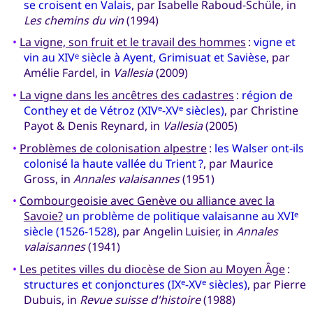
se croisent en Valais
, par Isabelle Raboud-Schüle, in
Les chemins du vin
(1994)
•
La vigne, son fruit et le travail des hommes
:
vigne et
vin au XIV
siècle à Ayent, Grimisuat et Savièse
, par
e
Amélie Fardel, in
Vallesia
(2009)
•
La vigne dans les ancêtres des cadastres
:
région de
Conthey et de Vétroz (XIV
-XV
siècles)
, par Christine
e
e
Payot & Denis Reynard, in
Vallesia
(2005)
•
Problèmes de colonisation alpestre
:
les Walser ont-ils
colonisé la haute vallée du Trient ?
, par Maurice
Gross, in
Annales valaisannes
(1951)
•
Combourgeoisie avec Genève ou alliance avec la
Savoie?
un problème de politique valaisanne au XVI
e
siècle (1526-1528)
, par Angelin Luisier, in
Annales
valaisannes
(1941)
•
Les petites villes du diocèse de Sion au Moyen Âge
:
structures et conjonctures (IX
-XV
siècles)
, par Pierre
e
e
Dubuis, in
Revue suisse d'histoire
(1988)