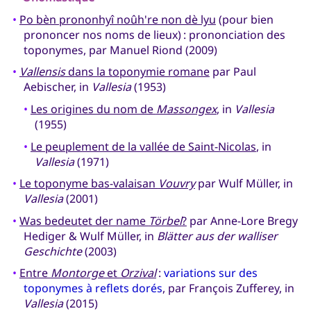
•
Po bèn prononhyî noûh're non dè lyu
(pour bien
prononcer nos noms de lieux) : prononciation des
toponymes, par Manuel Riond (2009)
•
Vallensis
dans la toponymie romane
par Paul
Aebischer, in
Vallesia
(1953)
•
Les origines du nom de
Massongex
, in
Vallesia
(1955)
•
Le peuplement de la vallée de Saint-Nicolas
, in
Vallesia
(1971)
•
Le toponyme bas-valaisan
Vouvry
par Wulf Müller, in
Vallesia
(2001)
•
Was bedeutet der name
Törbel
?
par Anne-Lore Bregy
Hediger & Wulf Müller, in
Blätter aus der walliser
Geschichte
(2003)
•
Entre
Montorge
et
Orzival
:
variations sur des
toponymes à reflets dorés
, par François Zufferey, in
Vallesia
(2015)