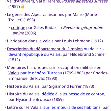
•
Val d'Anniviers, Val d'Hérens
,
Postes alpestres suisses
(1957)
•
Le génie des Alpes valaisannes
par Mario (Marie
Trolliet) (1893)
•
critique
par Gilles Rudaz, in
Revue de géographie
alpine
(2006)
•
L'irrigation dans le Valais
par Louis Lehmann (1912)
•
Description du département du Simplon
ou de la ci-
devant république du Valais
, par Hildebrand Schiner
(1812)
•
Mémoires historiques sur l'occupation militaire en
Valais
par le général Turreau
(1799-1803) par Charles-
Emmanuel de Rivaz (1890)
•
Histoire du Valais
, par Sigismond Furrer (1873)
•
Histoire du Valais
,
dédiée à la jeunesse de ce canton
,
par Hyacinthe Brousoz (1859)
•
Lettre sur le Valais
,
sur les mœurs de ses habitans
, par