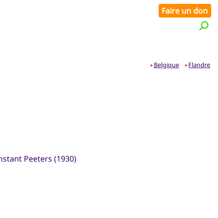
Faire un don
Belgique
Flandre
➤
➤
nstant Peeters (1930)