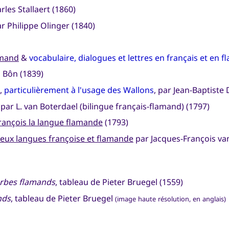
les Stallaert (1860)
r Philippe Olinger (1840)
amand
&
vocabulaire, dialogues et lettres en français et en 
 Bôn (1839)
,
particulièrement à l'usage des Wallons
, par Jean-Baptiste 
par L. van Boterdael (bilingue français-flamand) (1797)
ançois la langue flamande
(1793)
deux langues françoise et flamande
par Jacques-François van
erbes flamands
, tableau de Pieter Bruegel (1559)
nds
, tableau de Pieter Bruegel
(image haute résolution, en anglais)