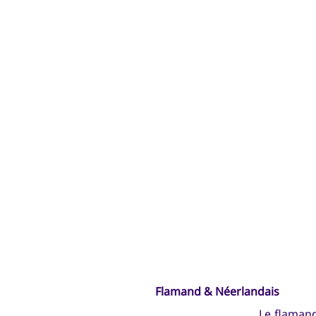
Flamand & Néerlandais
Le
flaman