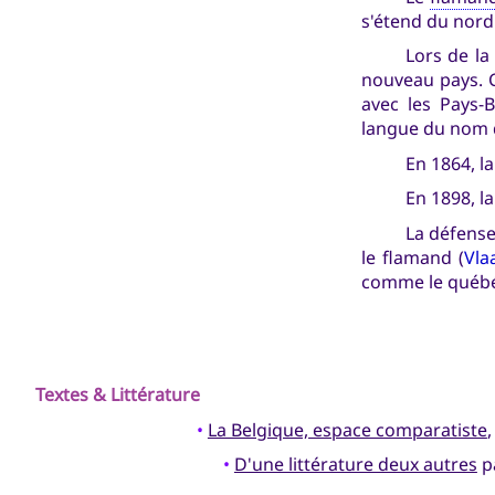
s'étend du nord
Lors de la
nouveau pays. C
avec les Pays-
langue du nom
En 1864, l
En 1898, la
La défense
le flamand (
Vla
comme le québéc
Textes & Littérature
•
La Belgique, espace comparatiste
•
D'une littérature deux autres
p