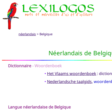
néerlandais
> Belgique
Néerlandais de Belgi
Dictionnaire
- Woordenboek
•
Het Vlaams woordenboek
: dictio
•
Nederlandsche taalgids
,
woordenb
Langue néerlandaise de Belgique