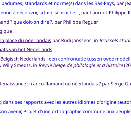
…
badumes, standards et norme(s) dans les Bas-Pays
, par Je
nne à découvrir, si loin, si proche…
, par Laurent-Philippe 
mand ?
que doit-on dire ?
, par Philippe Reguer
lgique
 la place du néerlandais
par Rudi Janssens, in
Brussels studi
laats van het Nederlands
 Belgisch Nederlands
:
een confrontatie tussen twee model
 Willy Smedts, in
Revue belge de philologie et d'histoire
(20
Renaissance : franco-flamand ou néerlandais ?
par Serge Gu
d
dans ses rapports avec les autres idiomes d'origine teuto
 son avenir, Projet d'une orthographie commune aux peuple