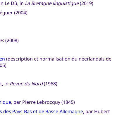
an Le Dû, in
La Bretagne linguistique
(2019)
Réguer (2004)
es
(2008)
len
(description et normalisation du néerlandais de
05)
t, in
Revue du Nord
(1968)
nique
, par Pierre Lebrocquy (1845)
s des Pays-Bas et de Basse-Allemagne
, par Hubert