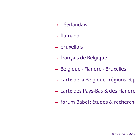
→
néerlandais
→
flamand
→
bruxellois
→
français de Belgique
→
Belgique
-
Flandre
-
Bruxelles
→
carte de la Belgique
: régions et 
→
carte des Pays-Bas
& des Flandres
→
forum Babel
: études & recherches
•
Accueil
Re