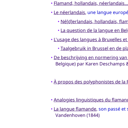
•
Flamand, hollandais, néerlandais
•
Le néerlandais
,
une langue europée
•
Né[d]erlandais, hollandais, fla
•
La question de la langue en Be
•
L'usage des langues à Bruxelles et
•
Taalgebruik in Brussel en de p
•
De beschrijving en normering van
Belgique) par Karen Deschamps &
•
À propos des polyphonistes de la 
•
Analogies linguistiques du flaman
•
La langue flamande
,
son passé et
Vandenhoven (1844)