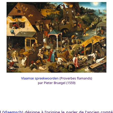
Vlaamse spreekwoorden
(Proverbes flamands)
par Pieter Bruegel (1559)
d
(
Vlaemsch
) désigne à l'origine le parler de l'ancien comt