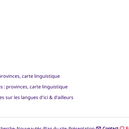
provinces, carte linguistique
 : provinces, carte linguistique
 sur les langues d'ici & d'ailleurs
•
•
•
•
•
cherche
Nouveautés
Plan du site
Présentation
Contact
F