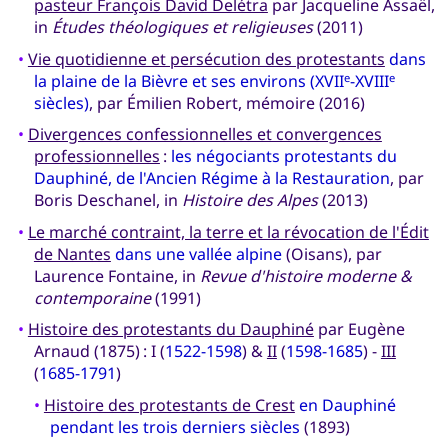
pasteur François David Delétra
par Jacqueline Assaël,
in
Études théologiques et religieuses
(2011)
•
Vie quotidienne et persécution des protestants
dans
la plaine de la Bièvre et ses environs (XVII
-XVIII
e
e
siècles)
, par Émilien Robert, mémoire (2016)
•
Divergences confessionnelles et convergences
professionnelles
:
les négociants protestants du
Dauphiné, de l'Ancien Régime à la Restauration
, par
Boris Deschanel, in
Histoire des Alpes
(2013)
•
Le marché contraint, la terre et la révocation de l'Édit
de Nantes
dans une vallée alpine
(Oisans), par
Laurence Fontaine, in
Revue d'histoire moderne &
contemporaine
(1991)
•
Histoire des protestants du Dauphiné
par Eugène
Arnaud (1875) : I (
1522-1598
) &
II
(
1598-1685
) -
III
(
1685-1791
)
•
Histoire des protestants de Crest
en Dauphiné
pendant les trois derniers siècles
(1893)