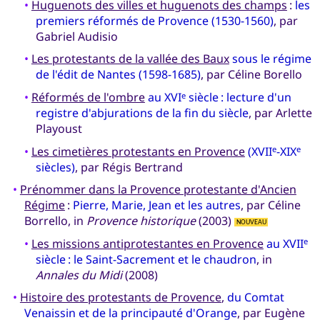
•
Huguenots des villes et huguenots des champs
:
les
premiers réformés de Provence (1530-1560)
, par
Gabriel Audisio
•
Les protestants de la vallée des Baux
sous le régime
de l'édit de Nantes (1598-1685)
, par Céline Borello
•
Réformés de l'ombre
au XVI
siècle : lecture d'un
e
registre d'abjurations de la fin du siècle
, par Arlette
Playoust
•
Les cimetières protestants en Provence
(XVII
-XIX
e
e
siècles)
, par Régis Bertrand
•
Prénommer dans la Provence protestante d'Ancien
Régime
:
Pierre, Marie, Jean et les autres
, par Céline
Borrello, in
Provence historique
(2003)
NOUVEAU
•
Les missions antiprotestantes en Provence
au XVII
e
siècle : le Saint-Sacrement et le chaudron
, in
Annales du Midi
(2008)
•
Histoire des protestants de Provence
,
du Comtat
Venaissin et de la principauté d'Orange
, par Eugène