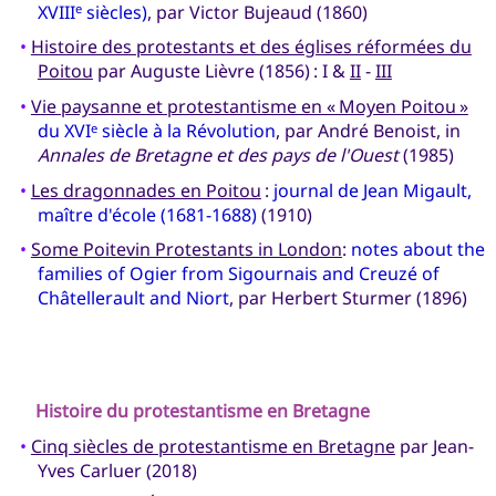
XVIII
siècles)
, par Victor Bujeaud (1860)
e
•
Histoire des protestants et des églises réformées du
Poitou
par Auguste Lièvre (1856) : I &
II
-
III
•
Vie paysanne et protestantisme en « Moyen Poitou »
du XVI
siècle à la Révolution
, par André Benoist, in
e
Annales de Bretagne et des pays de l'Ouest
(1985)
•
Les dragonnades en Poitou
:
journal de Jean Migault,
maître d'école (1681-1688)
(1910)
•
Some Poitevin Protestants in London
:
notes about the
families of Ogier from Sigournais and Creuzé of
Châtellerault and Niort
, par Herbert Sturmer (1896)
Histoire du protestantisme en
Bretagne
•
Cinq siècles de protestantisme en Bretagne
par Jean-
Yves Carluer (2018)