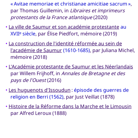
« Avitae memoriae et christianae amicitiae sacrum »
,
par Thomas Guillemin, in
Libraires et imprimeurs
protestants de la France atlantique
(2020)
•
La ville de Saumur et son académie protestante
au
XVII
siècle
, par Élise Piedfort, mémoire (2019)
e
•
La construction de l'identité réformée au sein de
l'académie de Saumur
(1610-1685)
, par Juliana Michel,
mémoire (2018)
•
L'Académie protestante de Saumur et les Néerlandais
par Willem Frijhoff, in
Annales de Bretagne et des
pays de l'Ouest
(2016)
•
Les huguenots d'Issoudun
:
épisode des guerres de
religion en Berri (1562)
, par Just Veillat (1878)
•
Histoire de la Réforme dans la Marche et le Limousin
par Alfred Leroux (1888)