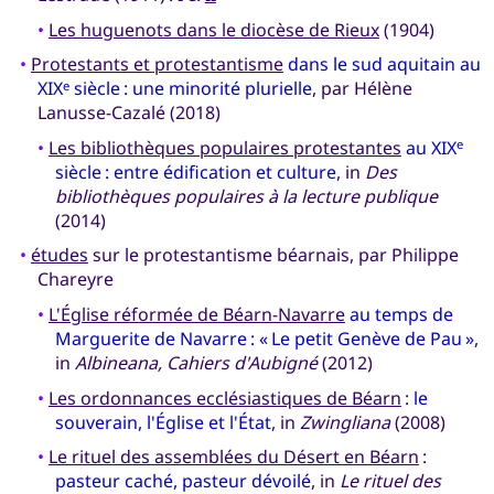
•
Les huguenots dans le diocèse de Rieux
(1904)
•
Protestants et protestantisme
dans le sud aquitain au
XIX
siècle : une minorité plurielle
, par Hélène
e
Lanusse-Cazalé (2018)
•
Les bibliothèques populaires protestantes
au XIX
e
siècle : entre édification et culture
, in
Des
bibliothèques populaires à la lecture publique
(2014)
•
études
sur le protestantisme béarnais, par Philippe
Chareyre
•
L'Église réformée de Béarn-Navarre
au temps de
Marguerite de Navarre : « Le petit Genève de Pau »
,
in
Albineana, Cahiers d'Aubigné
(2012)
•
Les ordonnances ecclésiastiques de Béarn
:
le
souverain, l'Église et l'État
, in
Zwingliana
(2008)
•
Le rituel des assemblées du Désert en Béarn
:
pasteur caché, pasteur dévoilé
, in
Le rituel des