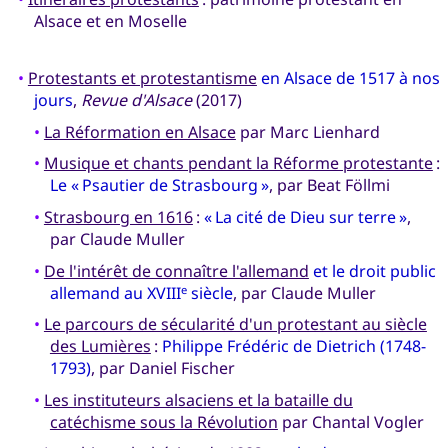
Alsace et en Moselle
•
Protestants et protestantisme
en Alsace de 1517 à nos
jours
,
Revue d'Alsace
(2017)
•
La Réformation en Alsace
par Marc Lienhard
•
Musique et chants pendant la Réforme protestante
:
Le « Psautier de Strasbourg »
, par Beat Föllmi
•
Strasbourg en 1616
:
« La cité de Dieu sur terre »
,
par Claude Muller
•
De l'intérêt de connaître l'allemand
et le droit public
allemand au XVIII
siècle
, par Claude Muller
e
•
Le parcours de sécularité d'un protestant au siècle
des Lumières
:
Philippe Frédéric de Dietrich (1748-
1793)
, par Daniel Fischer
•
Les instituteurs alsaciens et la bataille du
catéchisme sous la Révolution
par Chantal Vogler