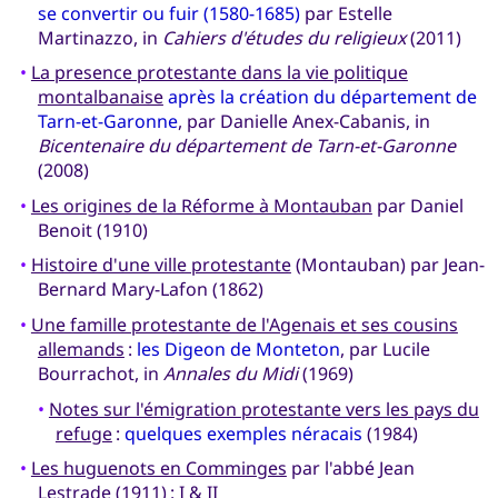
se convertir ou fuir (1580-1685)
par Estelle
Martinazzo, in
Cahiers d'études du religieux
(2011)
•
La presence protestante dans la vie politique
montalbanaise
après la création du département de
Tarn-et-Garonne
, par Danielle Anex-Cabanis, in
Bicentenaire du département de Tarn-et-Garonne
(2008)
•
Les origines de la Réforme à Montauban
par Daniel
Benoit (1910)
•
Histoire d'une ville protestante
(Montauban) par Jean-
Bernard Mary-Lafon (1862)
•
Une famille protestante de l'Agenais et ses cousins
allemands
:
les Digeon de Monteton
, par Lucile
Bourrachot, in
Annales du Midi
(1969)
•
Notes sur l'émigration protestante vers les pays du
refuge
:
quelques exemples néracais
(1984)
•
Les huguenots en Comminges
par l'abbé Jean
Lestrade (1911) : I &
II