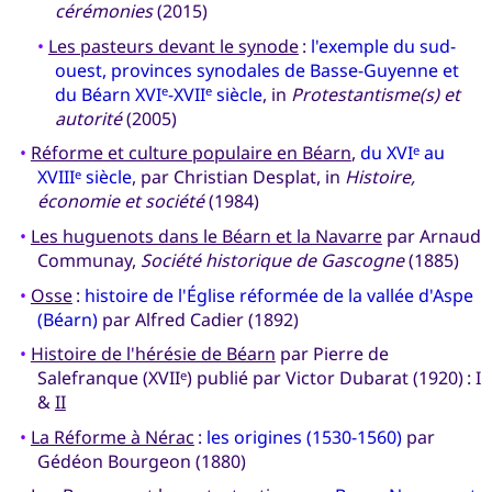
cérémonies
(2015)
•
Les pasteurs devant le synode
:
l'exemple du sud-
ouest, provinces synodales de Basse-Guyenne et
du Béarn XVI
-XVII
siècle
, in
Protestantisme(s) et
e
e
autorité
(2005)
•
Réforme et culture populaire en Béarn
,
du XVI
au
e
XVIII
siècle
, par Christian Desplat, in
Histoire,
e
économie et société
(1984)
•
Les huguenots dans le Béarn et la Navarre
par Arnaud
Communay,
Société historique de Gascogne
(1885)
•
Osse
:
histoire de l'Église réformée de la vallée d'Aspe
(Béarn)
par Alfred Cadier (1892)
•
Histoire de l'hérésie de Béarn
par Pierre de
Salefranque (XVII
) publié par Victor Dubarat (1920) : I
e
&
II
•
La Réforme à Nérac
:
les origines (1530-1560)
par
Gédéon Bourgeon (1880)