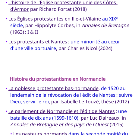
•
L'histoire de l'Église protestante unie des Côtes-
d'Armor
par Richard Fortat (2018)
•
Les Églises protestantes en Ille-et-Vilaine
au XIX
e
siècle
, par Hippolyte Corbes, in
Annales de Bretagne
(1963) : I &
II
•
Les protestants et Nantes
:
une minorité au cœur
d'une ville portuaire
, par Charles Nicol (2024)
Histoire du protestantisme en
Normandie
•
La noblesse protestante bas-normande
,
de 1520 au
lendemain de la révocation de l'édit de Nantes : suivre
Dieu, servir le roi
, par Isabelle Le Touzé, thèse (2012)
•
Le parlement de Normandie et l'édit de Nantes
:
une
bataille de dix ans (1599-1610)
, par Luc Daireaux, in
Annales de Bretagne et des pays de l'Ouest
(2015)
•
Les pasteurs normands
dans la seconde moitié du