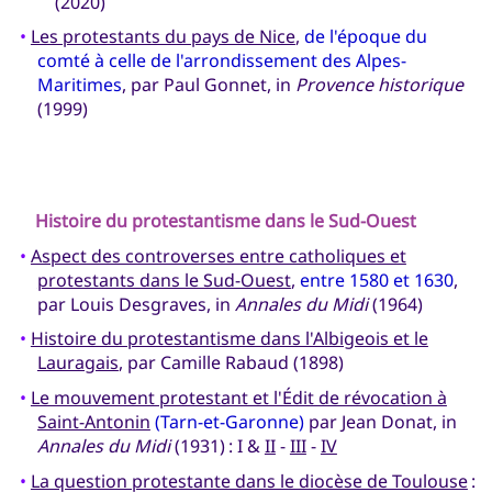
(2020)
•
Les protestants du pays de Nice
,
de l'époque du
comté à celle de l'arrondissement des Alpes-
Maritimes
, par Paul Gonnet, in
Provence historique
(1999)
Histoire du protestantisme dans le Sud-Ouest
•
Aspect des controverses entre catholiques et
protestants dans le Sud-Ouest
,
entre 1580 et 1630
,
par Louis Desgraves, in
Annales du Midi
(1964)
•
Histoire du protestantisme dans l'Albigeois et le
Lauragais
, par Camille Rabaud (1898)
•
Le mouvement protestant et l'Édit de révocation à
Saint-Antonin
(Tarn-et-Garonne)
par Jean Donat, in
Annales du Midi
(1931) : I &
II
-
III
-
IV
•
La question protestante dans le diocèse de Toulouse
: