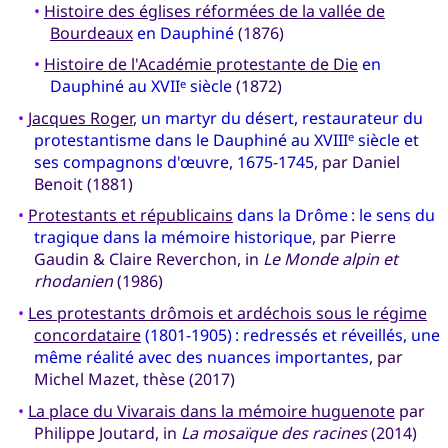
•
Histoire des églises réformées de la vallée de
Bourdeaux
en Dauphiné
(1876)
•
Histoire de l'Académie protestante de Die
en
Dauphiné au XVII
siècle
(1872)
e
•
Jacques Roger
,
un martyr du désert, restaurateur du
protestantisme dans le Dauphiné au XVIII
siècle et
e
ses compagnons d'œuvre, 1675-1745
, par Daniel
Benoit (1881)
•
Protestants et républicains
dans la Drôme : le sens du
tragique dans la mémoire historique
, par Pierre
Gaudin & Claire Reverchon, in
Le Monde alpin et
rhodanien
(1986)
•
Les protestants drômois et ardéchois sous le régime
concordataire
(1801-1905) : redressés et réveillés, une
même réalité avec des nuances importantes
, par
Michel Mazet, thèse (2017)
•
La place du Vivarais dans la mémoire huguenote
par
Philippe Joutard, in
La mosaïque des racines
(2014)