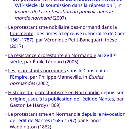
XVII
siècle : la soumission dans la répression ?
, in
e
Images de la contestation du pouvoir dans le
monde normand
(2007)
•
Le protestantisme nobiliaire bas-normand dans la
tourmente
:
des âmes à l'épreuve (généralité de Caen,
1661-1787)
, par Véronique Petit-Bancquart, thèse
(2017)
•
La résistance protestante en Normandie
au XVIII
e
siècle
, par Émile Léonard (2005)
•
Les protestants normands
sous le Consulat et
l'Empire
, par Philippe Manneville, in
Études
normandes
(2002)
•
Histoire du protestantisme en Normandie
depuis son
origine jusqu'à la publication de l'édit de Nantes
, par
Gaston Le Hardy (1869)
•
Le protestantisme en Normandie
depuis la révocation
de l'édit de Nantes (1685-1797)
par Francis
Waddington (1862)