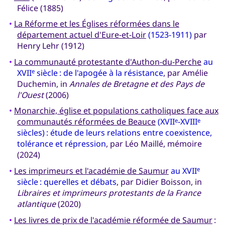
Félice (1885)
•
La Réforme et les Églises réformées dans le
département actuel d'Eure-et-Loir
(1523-1911)
par
Henry Lehr (1912)
•
La communauté protestante d'Authon-du-Perche
au
XVII
siècle : de l'apogée à la résistance
, par Amélie
e
Duchemin, in
Annales de Bretagne et des Pays de
l'Ouest
(2006)
•
Monarchie, église et populations catholiques face aux
communautés réformées de Beauce
(XVII
-XVIII
e
e
siècles) : étude de leurs relations entre coexistence,
tolérance et répression
, par Léo Maillé, mémoire
(2024)
•
Les imprimeurs et l'académie de Saumur
au XVII
e
siècle : querelles et débats
, par Didier Boisson, in
Libraires et imprimeurs protestants de la France
atlantique
(2020)
•
Les livres de prix de l'académie réformée de Saumur
: