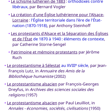
•
Le schisme luthérien de 1883
:
orthodoxes contre
libéraux
, par Bernard Vogler
•
La création d'une Église luthérienne pour l'Alsace-
Lorraine
:
l'Église territoriale dans l'ère de l'État-
nation (1870-1918)
, par Anthony Steinhoff
•
Les protestants d'Alsace et la Séparation des Églises
et de l'État
de 1870 à 1940 : éléments de contexte
,
par Catherine Storne-Sengel
•
Patrimoine et mémoire protestants
par Jérôme
Ruch
•
Le protestantisme à Sélestat
au XVIII
siècle
, par Jean-
e
François Lutz, in
Annuaire des Amis de la
Bibliothèque humaniste
(2002)
•
Le protestantisme alsacien
par François-Georges
Dreyfus, in
Archives des sciences sociales des
religions
(1957)
•
Le protestantisme alsacien
par Paul Leuilliot, in
Annales - économies, sociétés, civilisations
(1950)