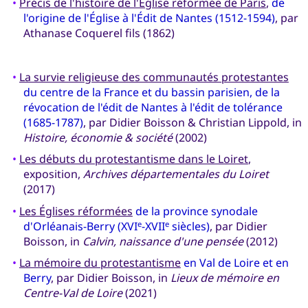
•
Précis de l'histoire de l'Église réformée de Paris
,
de
l'origine de l'Église à l'Édit de Nantes (1512-1594)
, par
Athanase Coquerel fils (1862)
•
La survie religieuse des communautés protestantes
du centre de la France et du bassin parisien, de la
révocation de l'édit de Nantes à l'édit de tolérance
(1685-1787)
, par Didier Boisson & Christian Lippold, in
Histoire, économie & société
(2002)
•
Les débuts du protestantisme dans le Loiret
,
exposition,
Archives départementales du Loiret
(2017)
•
Les Églises réformées
de la province synodale
d'Orléanais-Berry (XVI
-XVII
siècles)
, par Didier
e
e
Boisson, in
Calvin, naissance d'une pensée
(2012)
•
La mémoire du protestantisme
en Val de Loire et en
Berry
, par Didier Boisson, in
Lieux de mémoire en
Centre-Val de Loire
(2021)