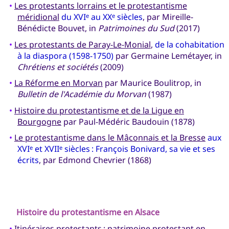
•
Les protestants lorrains et le protestantisme
méridional
du XVI
au XX
siècles
, par Mireille-
e
e
Bénédicte Bouvet, in
Patrimoines du Sud
(2017)
•
Les protestants de Paray-Le-Monial
,
de la cohabitation
à la diaspora (1598-1750)
par Germaine Lemétayer, in
Chrétiens et sociétés
(2009)
•
La Réforme en Morvan
par Maurice Boulitrop, in
Bulletin de l'Académie du Morvan
(1987)
•
Histoire du protestantisme et de la Ligue en
Bourgogne
par Paul-Médéric Baudouin (1878)
•
Le protestantisme dans le Mâconnais et la Bresse
aux
XVI
et XVII
siècles : François Bonivard, sa vie et ses
e
e
écrits
, par Edmond Chevrier (1868)
Histoire du protestantisme en
Alsace
•
Itinéraires protestants
: patrimoine protestant en