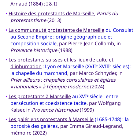
Arnaud (1884) : I &
II
•
Histoire des protestants de Marseille
,
Parvis du
protestantisme
(2013)
•
La communauté protestante de Marseille
du Consulat
au Second Empire : origine géographique et
composition sociale
, par Pierre-Jean Collomb, in
Provence historique
(1988)
•
Les protestants suisses et les lieux de culte et
d'inhumation
:
Lyon et Marseille (XVII
-XVIII
siècles) :
e
e
la chapelle du marchand
, par Marco Schnyder, in
Prier ailleurs : chapelles consulaires et églises
« nationales » à l'époque moderne
(2024)
•
Les protestants à Marseille
au XVI
siècle : entre
e
persécution et coexistence tacite
, par Wolfgang
Kaiser, in
Provence historique
(1999)
•
Les galériens protestants à Marseille
(1685-1748) : la
porosité des galères
, par Emma Giraud-Legrand,
mémoire (2022)