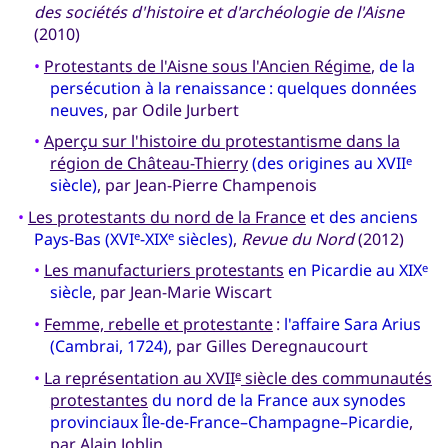
des sociétés d'histoire et d'archéologie de l'Aisne
(2010)
•
Protestants de l'Aisne sous l'Ancien Régime
,
de la
persécution à la renaissance : quelques données
neuves
, par Odile Jurbert
•
Aperçu sur l'histoire du protestantisme dans la
région de Château-Thierry
(des origines au XVII
e
siècle)
, par Jean-Pierre Champenois
•
Les protestants du nord de la France
et des anciens
Pays-Bas (XVI
-XIX
siècles)
,
Revue du Nord
(2012)
e
e
•
Les manufacturiers protestants
en Picardie au XIX
e
siècle
, par Jean-Marie Wiscart
•
Femme, rebelle et protestante
:
l'affaire Sara Arius
(Cambrai, 1724)
, par Gilles Deregnaucourt
•
La représentation au XVII
siècle des communautés
e
protestantes
du nord de la France aux synodes
provinciaux Île-de-France–Champagne–Picardie
,
par Alain Joblin