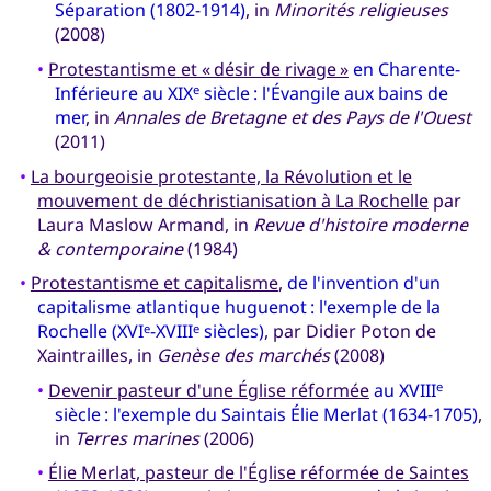
Séparation (1802-1914)
, in
Minorités religieuses
(2008)
•
Protestantisme et « désir de rivage »
en Charente-
Inférieure au XIX
siècle : l'Évangile aux bains de
e
mer
, in
Annales de Bretagne et des Pays de l'Ouest
(2011)
•
La bourgeoisie protestante, la Révolution et le
mouvement de déchristianisation à La Rochelle
par
Laura Maslow Armand, in
Revue d'histoire moderne
& contemporaine
(1984)
•
Protestantisme et capitalisme
,
de l'invention d'un
capitalisme atlantique huguenot : l'exemple de la
Rochelle (XVI
-XVIII
siècles)
, par Didier Poton de
e
e
Xaintrailles, in
Genèse des marchés
(2008)
•
Devenir pasteur d'une Église réformée
au XVIII
e
siècle : l'exemple du Saintais Élie Merlat (1634-1705)
,
in
Terres marines
(2006)
•
Élie Merlat, pasteur de l'Église réformée de Saintes