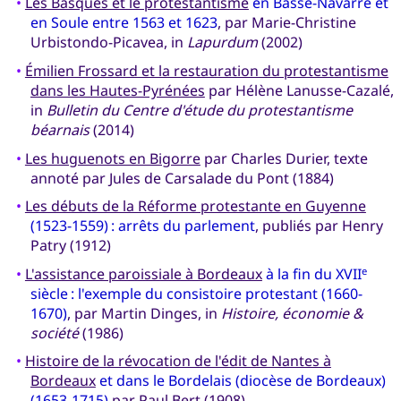
•
Les Basques et le protestantisme
en Basse-Navarre et
en Soule entre 1563 et 1623
, par Marie-Christine
Urbistondo-Picavea, in
Lapurdum
(2002)
•
Émilien Frossard et la restauration du protestantisme
dans les Hautes-Pyrénées
par Hélène Lanusse-Cazalé,
in
Bulletin du Centre d'étude du protestantisme
béarnais
(2014)
•
Les huguenots en Bigorre
par Charles Durier, texte
annoté par Jules de Carsalade du Pont (1884)
•
Les débuts de la Réforme protestante en Guyenne
(1523-1559) : arrêts du parlement
, publiés par Henry
Patry (1912)
•
L'assistance paroissiale à Bordeaux
à la fin du XVII
e
siècle : l'exemple du consistoire protestant (1660-
1670)
, par Martin Dinges, in
Histoire, économie &
société
(1986)
•
Histoire de la révocation de l'édit de Nantes à
Bordeaux
et dans le Bordelais (diocèse de Bordeaux)
(1653-1715)
par Paul Bert (1908)