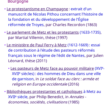
Bourgogne
•
Le protestantisme en Champagne
:
extrait d'un
manuscrit de Nicolas Pithou concernant l'histoire de
la fondation et du développement de l'Église
réformée de Troyes
, par Charles Recordon (1863)
•
Le parlement de Metz et les protestants
(1633-1735)
,
par Martial Villemin, thèse (1997)
•
Le ministère de Paul Ferry à Metz
(1612-1669) : essai
de contribution à l'étude des pasteurs réformés
français sous le régime de l'édit de Nantes
, par Julien
Léonard, thèse (2011)
•
Les pasteurs de Metz face au pouvoir militaire
(XVI
-
e
XVII
siècles) : des hommes de Dieu dans une ville
e
de garnison
, in
Le soldat face au clerc : armée et
religion en Europe occidentale
(2016)
•
Bibliothèques protestantes et catholiques
à Metz au
XVII
siècle
, par Philip Benedict, in
Annales -
e
économies, sociétés, civilisations
(1985)