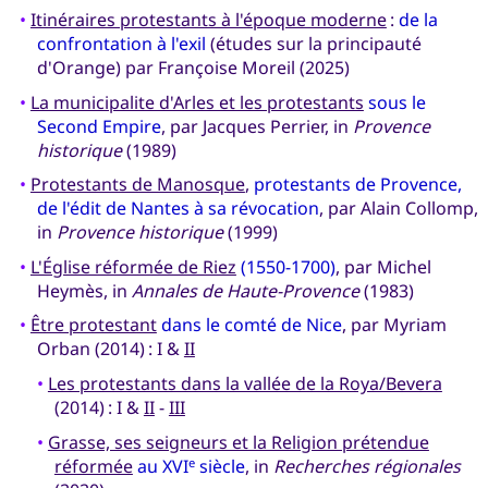
•
Itinéraires protestants à l'époque moderne
:
de la
confrontation à l'exil
(études sur la principauté
d'Orange) par Françoise Moreil (2025)
•
La municipalite d'Arles et les protestants
sous le
Second Empire
, par Jacques Perrier, in
Provence
historique
(1989)
•
Protestants de Manosque
,
protestants de Provence,
de l'édit de Nantes à sa révocation
, par Alain Collomp,
in
Provence historique
(1999)
•
L'Église réformée de Riez
(1550-1700)
, par Michel
Heymès, in
Annales de Haute-Provence
(1983)
•
Être protestant
dans le comté de Nice
, par Myriam
Orban (2014) : I &
II
•
Les protestants dans la vallée de la Roya/Bevera
(2014) : I &
II
-
III
•
Grasse, ses seigneurs et la Religion prétendue
réformée
au XVI
siècle
, in
Recherches régionales
e