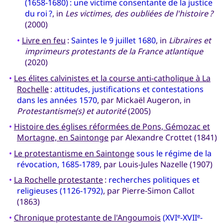
(1658-1680) : une victime consentante de la justice
du roi ?
, in
Les victimes, des oubliées de l'histoire ?
(2000)
•
Livre en feu
:
Saintes le 9 juillet 1680
, in
Libraires et
imprimeurs protestants de la France atlantique
(2020)
•
Les élites calvinistes et la course anti-catholique à La
Rochelle
:
attitudes, justifications et contestations
dans les années 1570
, par Mickaël Augeron, in
Protestantisme(s) et autorité
(2005)
•
Histoire des églises réformées de Pons, Gémozac et
Mortagne, en Saintonge
par Alexandre Crottet (1841)
•
Le protestantisme en Saintonge
sous le régime de la
révocation, 1685-1789
, par Louis-Jules Nazelle (1907)
•
La Rochelle protestante
:
recherches politiques et
religieuses (1126-1792)
, par Pierre-Simon Callot
(1863)
•
Chronique protestante de l'Angoumois
(XVI
-XVII
-
e
e