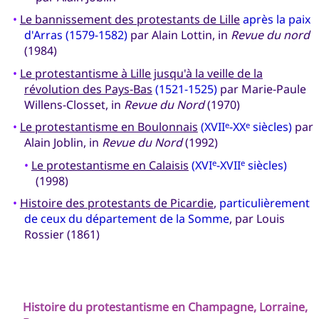
•
Le bannissement des protestants de Lille
après la paix
d'Arras (1579-1582)
par Alain Lottin, in
Revue du nord
(1984)
•
Le protestantisme à Lille jusqu'à la veille de la
révolution des Pays-Bas
(1521-1525)
par Marie-Paule
Willens-Closset, in
Revue du Nord
(1970)
•
Le protestantisme en Boulonnais
(XVII
-XX
siècles)
par
e
e
Alain Joblin, in
Revue du Nord
(1992)
•
Le protestantisme en Calaisis
(XVI
-XVII
siècles)
e
e
(1998)
•
Histoire des protestants de Picardie
,
particulièrement
de ceux du département de la Somme
, par Louis
Rossier (1861)
Histoire du protestantisme en Champagne, Lorraine,