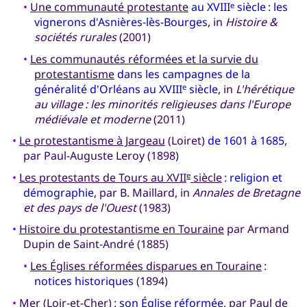
•
Une communauté protestante
au XVIII
siècle : les
e
vignerons d'Asnières-lès-Bourges
, in
Histoire &
sociétés rurales
(2001)
•
Les communautés réformées et la survie du
protestantisme
dans les campagnes de la
généralité d'Orléans au XVIII
siècle
, in
L'hérétique
e
au village : les minorités religieuses dans l'Europe
médiévale et moderne
(2011)
•
Le protestantisme à Jargeau
(Loiret)
de 1601 à 1685
,
par Paul-Auguste Leroy (1898)
•
Les protestants de Tours au XVII
siècle
:
religion et
e
démographie
, par B. Maillard, in
Annales de Bretagne
et des pays de l'Ouest
(1983)
•
Histoire du protestantisme en Touraine
par Armand
Dupin de Saint-André (1885)
•
Les Églises réformées disparues en Touraine
:
notices historiques
(1894)
•
Mer
(Loir-et-Cher) :
son Église réformée
, par Paul de