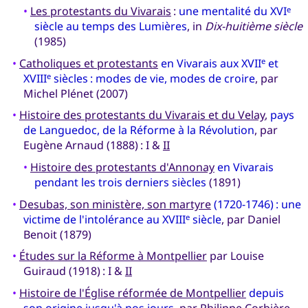
•
Les protestants du Vivarais
:
une mentalité du XVI
e
siècle au temps des Lumières
, in
Dix-huitième siècle
(1985)
•
Catholiques et protestants
en Vivarais aux XVII
et
e
XVIII
siècles : modes de vie, modes de croire
, par
e
Michel Plénet (2007)
•
Histoire des protestants du Vivarais et du Velay
,
pays
de Languedoc, de la Réforme à la Révolution
, par
Eugène Arnaud (1888) : I &
II
•
Histoire des protestants d'Annonay
en Vivarais
pendant les trois derniers siècles
(1891)
•
Desubas, son ministère, son martyre
(1720-1746) : une
victime de l'intolérance au XVIII
siècle
, par Daniel
e
Benoit (1879)
•
Études sur la Réforme à Montpellier
par Louise
Guiraud (1918) : I &
II
•
Histoire de l'Église réformée de Montpellier
depuis
son origine jusqu'à nos jours
, par Philippe Corbière