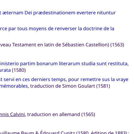
t æternam Dei prædestinationem evertere nituntur
rce par tous moyens de renverser la doctrine de la
veau Testament en latin de Sébastien Castellion) (1563)
isterio partim bonarum literarum studia sunt restituta,
urata
(1580)
st servi en ces derniers temps, pour remettre sus la vraye
us mémorables
, traduction de Simon Goulart (1581)
nis Calvini
, traduction en allemand (1565)
uillaume Baum & Édouard Cunitz (1580, édition de 1883) :