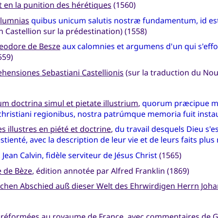
at en la punition des hérétiques
(1560)
lumnias
quibus unicum salutis nostræ fundamentum, id es
n Castellion sur la prédestination) (1558)
heodore de Besze
aux calomnies et argumens d'un qui s'effo
559)
hensiones Sebastiani Castellionis
(sur la traduction du Nou
um doctrina simul et pietate illustrium
,
quorum præcipue min
s christiani regionibus, nostra patrúmque memoria fuit insta
 illustres en piété et doctrine
,
du travail desquels Dieu s'e
stienté, avec la description de leur vie et de leurs faits pl
Jean Calvin, fidèle serviteur de Jésus Christ
(1565)
e de Bèze
, édition annotée par Alfred Franklin (1869)
ichen Abschied auß dieser Welt des Ehrwirdigen Herrn Johan
es réformées au royaume de France
, avec commentaires de G