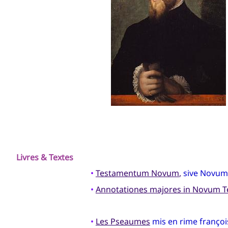
Livres & Textes
•
Testamentum Novum
,
sive Novum 
•
Annotationes majores in Novum 
•
Les Pseaumes
mis en rime françoi