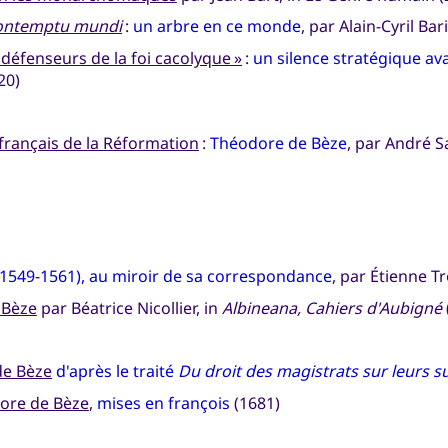
ontemptu mundi
:
un arbre en ce monde
, par Alain-Cyril Bar
défenseurs de la foi cacolyque »
:
un silence stratégique ava
20)
s français de la Réformation
:
Théodore de Bèze
, par André S
(1549-1561), au miroir de sa correspondance
, par Étienne T
 Bèze
par Béatrice Nicollier, in
Albineana, Cahiers d'Aubigné
de Bèze
d'après le traité
Du droit des magistrats sur leurs su
dore de Bèze
,
mises en françois
(1681)