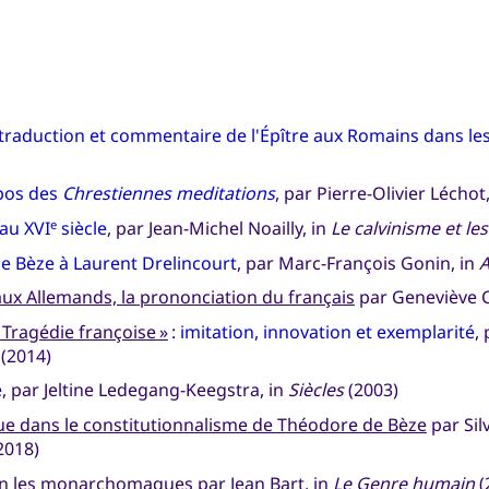
 traduction et commentaire de l'Épître aux Romains dans le
pos des
Chrestiennes meditations
, par Pierre-Olivier Léchot
au XVI
siècle
, par Jean-Michel Noailly, in
Le calvinisme et les
e
e Bèze à Laurent Drelincourt
, par Marc-François Gonin, in
A
 aux Allemands, la prononciation du français
par Geneviève C
 Tragédie françoise »
:
imitation, innovation et exemplarité
,
(2014)
e
, par Jeltine Ledegang-Keegstra, in
Siècles
(2003)
ique dans le constitutionnalisme de Théodore de Bèze
par Sil
2018)
elon les monarchomaques
par Jean Bart, in
Le Genre humain
(