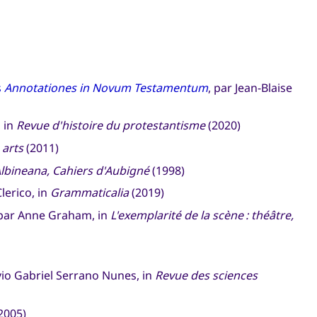
s
Annotationes in Novum Testamentum
, par Jean-Blaise
, in
Revue d'histoire du protestantisme
(2020)
 arts
(2011)
lbineana, Cahiers d'Aubigné
(1998)
lerico, in
Grammaticalia
(2019)
 par Anne Graham, in
L'exemplarité de la scène : théâtre,
vio Gabriel Serrano Nunes, in
Revue des sciences
2005)