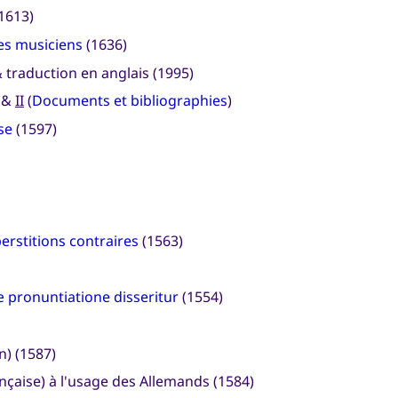
1613)
es musiciens
(1636)
& traduction en anglais (1995)
) &
II
(
Documents et bibliographies
)
se
(1597)
perstitions contraires
(1563)
 pronuntiatione disseritur
(1554)
n) (1587)
nçaise) à l'usage des Allemands (1584)