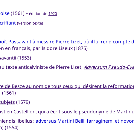
çoise
(1561)
+ édition de
1920
rifiant
(version texte)
oît Passavant à messire Pierre Lizet, où il lui rend compte
ion en français, par Isidore Liseux (1875)
savantii
(1553)
 texte anticalviniste de Pierre Lizet,
Adversum Pseudo-Eva
 de Besze au nom de tous ceux qui désirent la reformation d
1
(1561)
subjets
(1579)
stien Castellion
, qui a écrit sous le pseudonyme de Martin
iendis libellus
:
adversus Martini Bellii farraginem, et n
n
) (1554)