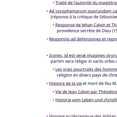
•
Traité de l'autorité du magistr
•
Ad sycophantarum quorundam ca
(réponse à la critique de Sébastie
•
Response de Jehan Calvin et T
providence secrète de Dieu
(1
•
Responsio ad defensiones et repre
•
Icones, id est veræ imagines viror
partim vera religio in variis orbi
•
Les vrais pourtraits des hommes
religion en divers pays de chre
•
Histoire de la vie
et mort de feu M. 
•
Vie de Jean Calvin par Théodor
•
Historia vom Leben und christl
•
Histoire ecclésiastique des églis