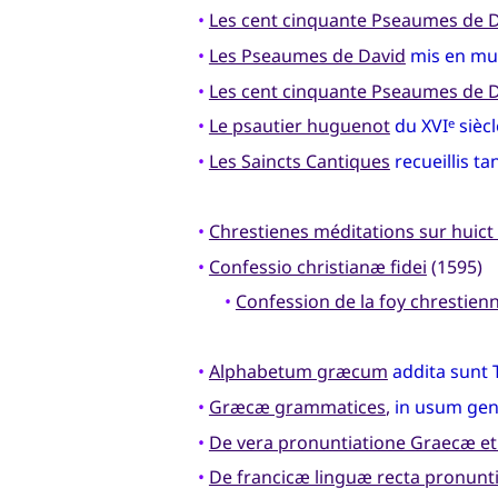
•
Les cent cinquante Pseaumes de 
•
Les Pseaumes de David
mis en mus
•
Les cent cinquante Pseaumes de 
•
Le psautier huguenot
du XVI
siècl
e
•
Les Saincts Cantiques
recueillis t
•
Chrestienes méditations sur huic
•
Confessio christianæ fidei
(1595)
•
Confession de la foy chrestien
•
Alphabetum græcum
addita sunt 
•
Græcæ grammatices
,
in usum gen
•
De vera pronuntiatione Graecæ et
•
De francicæ linguæ recta pronunti