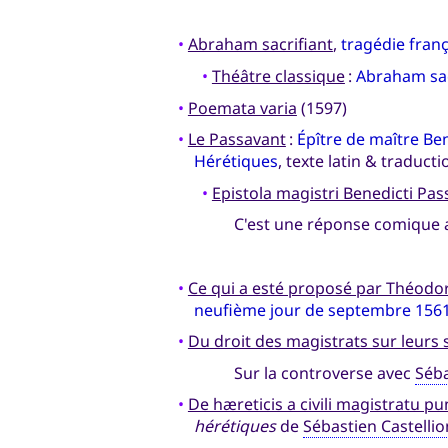
•
Abraham sacrifiant
,
tragédie fran
•
Théâtre classique
:
Abraham sac
•
Poemata varia
(1597)
•
Le Passavant
:
Épître de maître Ben
Hérétiques
, texte latin & traduct
•
Epistola magistri Benedicti Pas
C'est une réponse comique au
•
Ce qui a esté proposé par Théodore
neufième jour de septembre 156
•
Du droit des magistrats sur leurs 
Sur la controverse avec
Séba
•
De hæreticis a civili magistratu pun
hérétiques
de
Sébastien Castellio