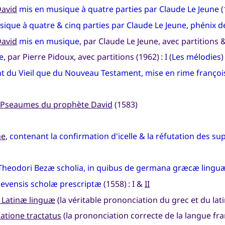
David
mis en musique à quatre parties par Claude Le Jeune
(
ique à quatre & cinq parties par Claude Le Jeune, phénix d
David
mis en musique
, par Claude Le Jeune, avec partitions 
e
, par Pierre Pidoux, avec partitions (1962) : I (
Les mélodies
ant du Vieil que du Nouveau Testament, mise en rime françoi
t Pseaumes du prophète David
(1583)
ne
,
contenant la confirmation d'icelle & la réfutation des su
Theodori Bezæ scholia, in quibus de germana græcæ linguæ
evensis scholæ prescriptæ
(1558) : I &
II
 Latinæ linguæ
(la véritable prononciation du grec et du lati
atione tractatus
(la prononciation correcte de la langue fra