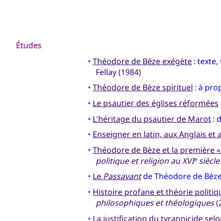
Études
•
Théodore de Bèze exégète
:
texte,
Fellay (1984)
•
Théodore de Bèze spirituel
:
à pro
•
Le psautier des églises réformées
•
L'héritage du psautier de Marot
:
d
•
Enseigner en latin, aux Anglais et
•
Théodore de Bèze et la première «
politique et religion au XVI
siècle
e
•
Le
Passavant
de Théodore de Bèz
•
Histoire profane et théorie polit
philosophiques et théologiques
(
•
La justification du tyrannicide s