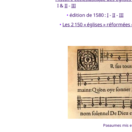
I &
II
-
III
•
édition de 1580 :
I
-
II
-
III
•
Les 2 150 « églises » réformées
Pseaumes mis en