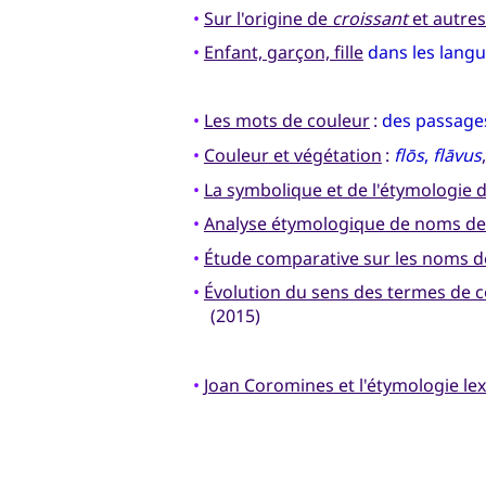
•
Sur l'origine de
croissant
et autres
•
Enfant, garçon, fille
dans les langu
•
Les mots de couleur
:
des passages
•
Couleur et végétation
:
flōs
,
flāvus
•
La symbolique et de l'étymologie
•
Analyse étymologique de noms de
•
Étude comparative sur les noms d
•
Évolution du sens des termes de c
(2015)
•
Joan Coromines et l'étymologie le