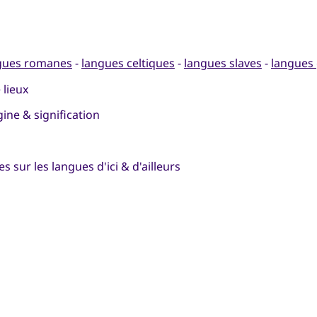
gues romanes
-
langues celtiques
-
langues slaves
-
langues
 lieux
gine & signification
s
 sur les langues d'ici & d'ailleurs