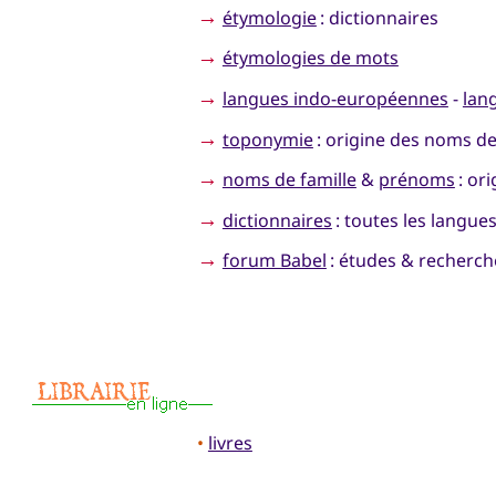
→
étymologie
: dictionnaires
→
étymologies de mots
→
langues indo-européennes
-
lan
→
toponymie
: origine des noms de
→
noms de famille
&
prénoms
: ori
→
dictionnaires
: toutes les langue
→
forum Babel
: études & recherches
•
livres