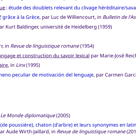
que
:
étude des doublets relevant du clivage héréditaire/sav
?
grâce à la Grèce
, par Luc de Williencourt, in
Bulletin de l'
r Kurt Baldinger, université de Heidelberg (1959)
r, in
Revue de linguistique romane
(1954)
angage et construction du savoir lexical
par Marie-José Reic
aire
, in
Linx
(1995)
no peculiar de motivación del lenguaje
, par Carmen Garc
n
Le Monde diplomatique
(2005)
de poussière), chaton (d'arbre) et leurs synonymes en lat
par Aude Wirth-Jaillard, in
Revue de linguistique romane
(201