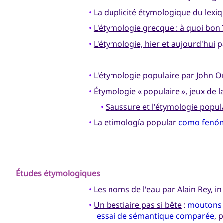
•
La duplicité étymologique du lexi
•
L'étymologie grecque : à quoi bon 
•
L'étymologie, hier et aujourd'hui
pa
•
L'étymologie populaire
par John Or
•
Étymologie « populaire », jeux de l
•
Saussure et l'étymologie popul
•
La etimología popular
como fenóme
Études étymologiques
•
Les noms de l'eau
par Alain Rey, i
•
Un bestiaire pas si bête
:
moutons (
essai de sémantique comparée
, 