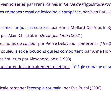
 viennoiseries
par Franz Rainer, in
Revue de linguistique r
es romanes : essai de lexicologie comparée
, par Ivan Pauli 
 entre langues et cultures
, par Annie Mollard-Desfour, in
S
, par Alain Christol, in
De Lingua latina
(2021)
 des noms de couleur
par Pierre Delaveau, conférence (1992)
 couleurs
et de locutions qui les comportent
, par Anna Hoř
es couleurs
par Alexandre Jodin (1903)
ouleur et de leur traitement poétique
:
l'élégie romaine et 
xicale romane
:
l'exemple roumain
, par Éva Buchi (2006)