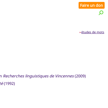
Faire un don
études de mots
➤
in
Recherches linguistiques de Vincennes
(2009)
té
(1992)