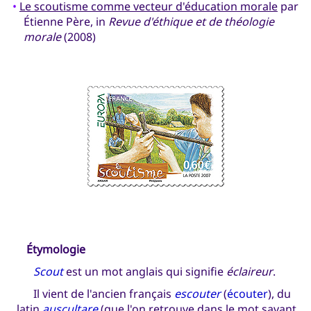
•
Le scoutisme comme vecteur d'éducation morale
par
Étienne Père, in
Revue d'éthique et de théologie
morale
(2008)
Étymologie
Scout
est un mot anglais qui signifie
éclaireur
.
Il vient de l'ancien français
escouter
(
écouter
), du
latin
auscultare
(que l'on retrouve dans le mot savant