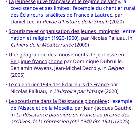
•
La jeunesse juive française et le régime de Vichy
,
la
coexistence et ses limites : l'exemple du chantier rural
des Éclaireurs israélites de France à Lautrec
, par
Daniel Lee, in
Revue d'histoire de la Shoah
(2020)
•
Scoutisme et organisation des jeunes immigrés
:
entre
nation et religion (1920-1950)
, par Nicolas Palluau, in
Cahiers de la Méditerranée
(2009)
•
Une géographie des mouvements de jeunesse en
Belgique francophone
par Dominique Dubruille,
Benjamin Wayens, Jean-Michel Decroly, in
Belgeo
(2005)
•
Le calendrier 1946 des Éclaireurs de France
par
Nicolas Palluau, in
L'Histoire par l'image
(2020)
•
Le scoutisme dans la Résistance pionnière
:
l'exemple
de l'Alsace et de la Moselle
, par Jean-Jacques Gauthé,
in
La Résistance pionnière en France au prisme des
archives de la répression (été 1940-été 1941)
(2025)