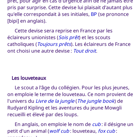
prêt, pour agir en cas d'urgence afin de ne jamais être
pris par surprise. Cette devise lui plaisait d'autant plus
qu'elle correspondait à ses initiales,
BP
(se prononce
[bipi] en anglais).
Cette devise sera reprise en France par les
éclaireurs unionistes (
Sois prêt
) et les scouts
catholiques (
Toujours prêts
). Les éclaireurs de France
ont choisi une autre devise :
Tout droit
.
Les louveteaux
Le scout a l'âge du collégien. Pour les plus jeunes,
on emploie le terme de louveteau. Ce nom provient de
l'univers du
Livre de la jungle
(
The jungle book
) de
Rudyard Kipling et les aventures du jeune Mowgli
recueilli et élevé par des loups.
En anglais, on emploie le nom de
cub
: il désigne un
petit d'un animal (
wolf cub
: louveteau,
fox cub
: