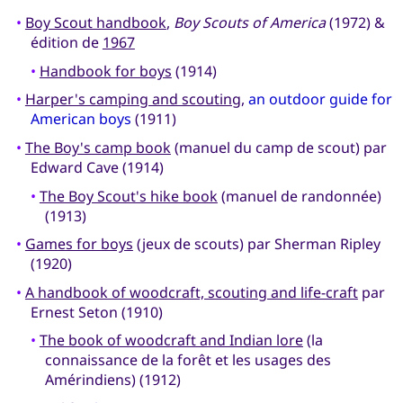
•
Boy Scout handbook
,
Boy Scouts of America
(1972) &
édition de
1967
•
Handbook for boys
(1914)
•
Harper's camping and scouting
,
an outdoor guide for
American boys
(1911)
•
The Boy's camp book
(manuel du camp de scout) par
Edward Cave (1914)
•
The Boy Scout's hike book
(manuel de randonnée)
(1913)
•
Games for boys
(jeux de scouts) par Sherman Ripley
(1920)
•
A handbook of woodcraft, scouting and life-craft
par
Ernest Seton (1910)
•
The book of woodcraft and Indian lore
(la
connaissance de la forêt et les usages des
Amérindiens) (1912)