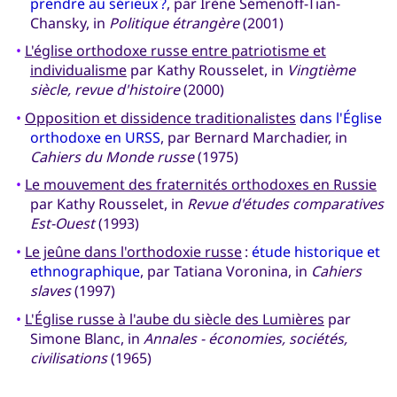
prendre au sérieux ?
, par Irène Semenoff-Tian-
Chansky, in
Politique étrangère
(2001)
•
L'église orthodoxe russe entre patriotisme et
individualisme
par Kathy Rousselet, in
Vingtième
siècle, revue d'histoire
(2000)
•
Opposition et dissidence traditionalistes
dans l'Église
orthodoxe en URSS
, par Bernard Marchadier, in
Cahiers du Monde russe
(1975)
•
Le mouvement des fraternités orthodoxes en Russie
par Kathy Rousselet, in
Revue d'études comparatives
Est-Ouest
(1993)
•
Le jeûne dans l'orthodoxie russe
:
étude historique et
ethnographique
, par Tatiana Voronina, in
Cahiers
slaves
(1997)
•
L'Église russe à l'aube du siècle des Lumières
par
Simone Blanc, in
Annales - économies, sociétés,
civilisations
(1965)