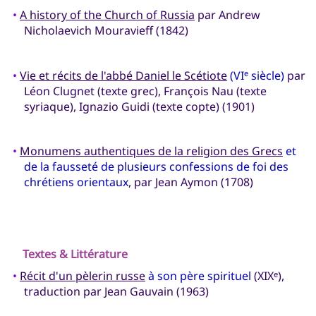
•
A history of the Church of Russia
par Andrew
Nicholaevich Mouravieff (1842)
•
Vie et récits de l'abbé Daniel le Scétiote
(VI
siècle)
par
e
Léon Clugnet (texte grec), François Nau (texte
syriaque), Ignazio Guidi (texte copte) (1901)
•
Monumens authentiques de la religion des Grecs
et
de la fausseté de plusieurs confessions de foi des
chrétiens orientaux
, par Jean Aymon (1708)
Textes & Littérature
•
Récit d'un pèlerin russe
à son père spirituel
(XIX
),
e
traduction par Jean Gauvain (1963)