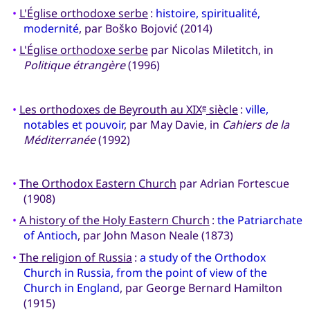
•
L'Église orthodoxe serbe
:
histoire, spiritualité,
modernité
, par Boško Bojović (2014)
•
L'Église orthodoxe serbe
par Nicolas Miletitch, in
Politique étrangère
(1996)
•
Les orthodoxes de Beyrouth au XIX
siècle
:
ville,
e
notables et pouvoir
, par May Davie, in
Cahiers de la
Méditerranée
(1992)
•
The Orthodox Eastern Church
par Adrian Fortescue
(1908)
•
A history of the Holy Eastern Church
:
the Patriarchate
of Antioch
, par John Mason Neale (1873)
•
The religion of Russia
:
a study of the Orthodox
Church in Russia, from the point of view of the
Church in England
, par George Bernard Hamilton
(1915)