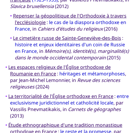
Slavica bruxellensia
(2012)
•
Repenser la géopolitique de l'Orthodoxie à travers
l'ecclésiologie
:
le cas de la diaspora orthodoxe en
France
, in
Cahiers d'études du religieux
(2016)
•
Le cimetière russe de Sainte-Geneviève-des-Bois
:
histoire et enjeux identitaires d'un coin de Russie
en France
, in
Mémoire(s), identité(s), marginalité(s)
dans le monde occidental contemporain
(2015)
•
Les espaces religieux de l'Église orthodoxe de
Roumanie en France
:
héritages et métamorphoses
,
par Jean-Michel Lemonnier, in
Revue des sciences
religieuses
(2024)
•
La territorialité de l'Église orthodoxe en France
:
entre
exclusivisme juridictionnel et catholicité locale
, par
Vassilis Pnevmatikakis, in
Carnets de géographes
(2013)
•
Étude ethnographique d'une tradition monastique
orthodoxe en France
:
le reste et la promesse
, par