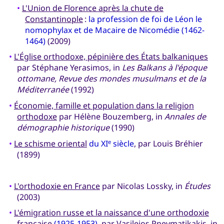
•
L'Union de Florence après la chute de
Constantinople
:
la profession de foi de Léon le
nomophylax et de Macaire de Nicomédie (1462-
1464)
(2009)
•
L'Église orthodoxe, pépinière des États balkaniques
par Stéphane Yerasimos, in
Les Balkans à l'époque
ottomane, Revue des mondes musulmans et de la
Méditerranée
(1992)
•
Économie, famille et population dans la religion
orthodoxe
par Hélène Bouzemberg, in
Annales de
démographie historique
(1990)
•
Le schisme oriental
du XI
siècle
, par Louis Bréhier
e
(1899)
•
L'orthodoxie en France
par Nicolas Lossky, in
Études
(2003)
•
L'émigration russe et la naissance d'une orthodoxie
française
(1925-1953)
, par Vasileios Pnevmatikakis, in