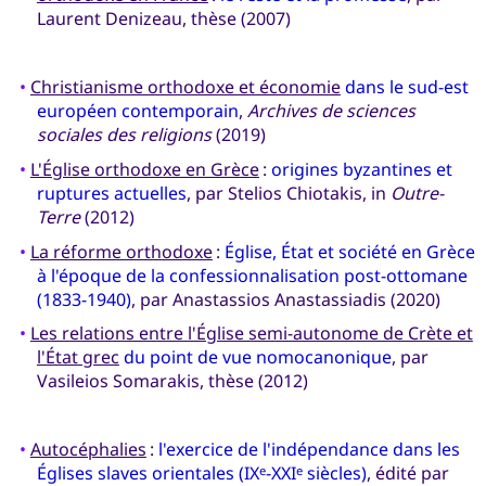
Laurent Denizeau, thèse (2007)
•
Christianisme orthodoxe et économie
dans le sud-est
européen contemporain
,
Archives de sciences
sociales des religions
(2019)
•
L'Église orthodoxe en Grèce
:
origines byzantines et
ruptures actuelles
, par Stelios Chiotakis, in
Outre-
Terre
(2012)
•
La réforme orthodoxe
:
Église, État et société en Grèce
à l'époque de la confessionnalisation post-ottomane
(1833-1940)
, par Anastassios Anastassiadis (2020)
•
Les relations entre l'Église semi-autonome de Crète et
l'État grec
du point de vue nomocanonique
, par
Vasileios Somarakis, thèse (2012)
•
Autocéphalies
:
l'exercice de l'indépendance dans les
Églises slaves orientales (IX
-XXI
siècles)
, édité par
e
e