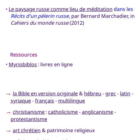
•
Le paysage russe comme lieu de méditation
dans les
Récits d'un pèlerin russe
, par Bernard Marchadier, in
Cahiers du monde russe
(2012)
Ressources
•
Myriobiblos
: livres en ligne
→
la Bible en version originale
&
hébreu
-
grec
-
latin
-
syriaque
-
français
-
multilingue
→
christianisme
:
catholicisme
-
anglicanisme
-
protestantisme
→
art chrétien
& patrimoine religieux