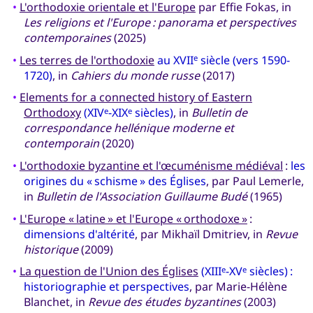
•
L'orthodoxie orientale et l'Europe
par Effie Fokas, in
Les religions et l'Europe : panorama et perspectives
contemporaines
(2025)
•
Les terres de l'orthodoxie
au XVII
siècle (vers 1590-
e
1720)
, in
Cahiers du monde russe
(2017)
•
Elements for a connected history of Eastern
Orthodoxy
(XIV
-XIX
siècles)
, in
Bulletin de
e
e
correspondance hellénique moderne et
contemporain
(2020)
•
L'orthodoxie byzantine et l'œcuménisme médiéval
:
les
origines du « schisme » des Églises
, par Paul Lemerle,
in
Bulletin de l'Association Guillaume Budé
(1965)
•
L'Europe « latine » et l'Europe « orthodoxe »
:
dimensions d'altérité
, par Mikhaïl Dmitriev, in
Revue
historique
(2009)
•
La question de l'Union des Églises
(XIII
-XV
siècles) :
e
e
historiographie et perspectives
, par Marie-Hélène
Blanchet, in
Revue des études byzantines
(2003)