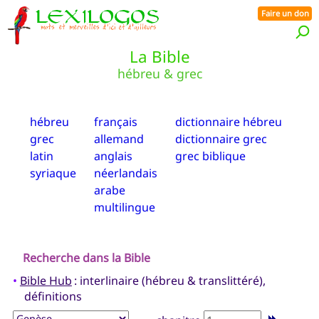
Faire un don
La Bible
hébreu & grec
hébreu
français
dictionnaire hébreu
grec
allemand
dictionnaire grec
latin
anglais
grec biblique
syriaque
néerlandais
arabe
multilingue
Recherche dans la Bible
•
Bible Hub
: interlinaire (hébreu & translittéré),
définitions