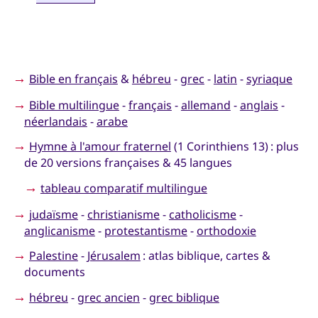
→
Bible en français
&
hébreu
-
grec
-
latin
-
syriaque
→
Bible multilingue
-
français
-
allemand
-
anglais
-
néerlandais
-
arabe
→
Hymne à l'amour fraternel
(1 Corinthiens 13) : plus
de 20 versions françaises & 45 langues
→
tableau comparatif multilingue
→
judaïsme
-
christianisme
-
catholicisme
-
anglicanisme
-
protestantisme
-
orthodoxie
→
Palestine
-
Jérusalem
: atlas biblique, cartes &
documents
→
hébreu
-
grec ancien
-
grec biblique