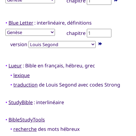
chapitre
•
Blue Letter
: interlinéaire, définitions
chapitre
version
•
Lueur
: Bible en français, hébreu, grec
•
lexique
•
traduction
de Louis Segond avec codes Strong
•
StudyBible
: interlinéaire
•
BibleStudyTools
•
recherche
des mots hébreux