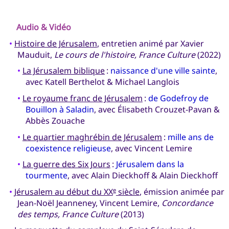
Audio & Vidéo
•
Histoire de Jérusalem
, entretien animé par Xavier
Mauduit,
Le cours de l'histoire, France Culture
(2022)
•
La Jérusalem biblique
:
naissance d'une ville sainte
,
avec Katell Berthelot & Michael Langlois
•
Le royaume franc de Jérusalem
:
de Godefroy de
Bouillon à Saladin
, avec Élisabeth Crouzet-Pavan &
Abbès Zouache
•
Le quartier maghrébin de Jérusalem
:
mille ans de
coexistence religieuse
, avec Vincent Lemire
•
La guerre des Six Jours
:
Jérusalem dans la
tourmente
, avec Alain Dieckhoff & Alain Dieckhoff
•
Jérusalem au début du XX
siècle
, émission animée par
e
Jean-Noël Jeanneney, Vincent Lemire,
Concordance
des temps, France Culture
(2013)