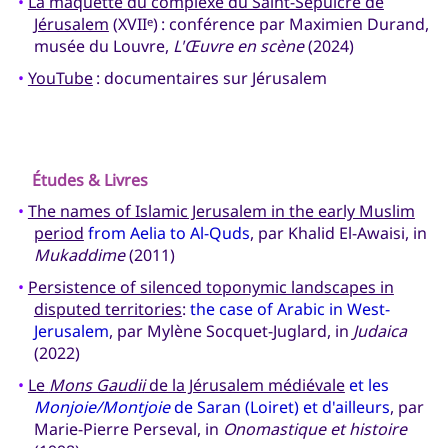
•
La maquette du complexe du Saint-Sépulcre de
Jérusalem
(XVII
) : conférence par Maximien Durand,
e
musée du Louvre,
L'Œuvre en scène
(2024)
•
YouTube
: documentaires sur Jérusalem
Études & Livres
•
The names of Islamic Jerusalem in the early Muslim
period
from Aelia to Al-Quds
, par Khalid El-Awaisi, in
Mukaddime
(2011)
•
Persistence of silenced toponymic landscapes in
disputed territories
:
the case of Arabic in West-
Jerusalem
, par Mylène Socquet-Juglard, in
Judaica
(2022)
•
Le
Mons Gaudii
de la Jérusalem médiévale
et les
Monjoie/Montjoie
de Saran (Loiret) et d'ailleurs
, par
Marie-Pierre Perseval, in
Onomastique et histoire