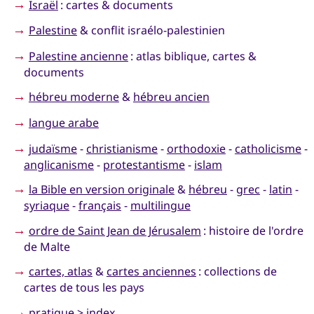
→
Israël
: cartes & documents
→
Palestine
& conflit israélo-palestinien
→
Palestine ancienne
: atlas biblique, cartes &
documents
→
hébreu moderne
&
hébreu ancien
→
langue arabe
→
judaïsme
-
christianisme
-
orthodoxie
-
catholicisme
-
anglicanisme
-
protestantisme
-
islam
→
la Bible en version originale
&
hébreu
-
grec
-
latin
-
syriaque
-
français
-
multilingue
→
ordre de Saint Jean de Jérusalem
: histoire de l'ordre
de Malte
→
cartes, atlas
&
cartes anciennes
: collections de
cartes de tous les pays
→
pratique
> index