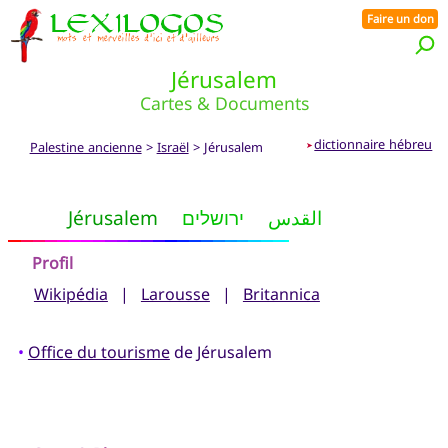
Faire un don
Jérusalem
Cartes & Documents
dictionnaire hébreu
Palestine ancienne
>
Israël
> Jérusalem
➤
Jérusalem
ירושלים
القدس
Profil
Wikipédia
|
Larousse
|
Britannica
•
Office du tourisme
de Jérusalem