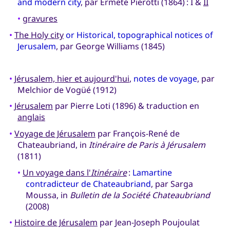
and modern city
, par Ermete Pierotti (1864) : I &
II
•
gravures
•
The Holy city
or Historical, topographical notices of
Jerusalem
, par George Williams (1845)
•
Jérusalem, hier et aujourd'hui
,
notes de voyage
, par
Melchior de Vogüé (1912)
•
Jérusalem
par Pierre Loti (1896) & traduction en
anglais
•
Voyage de Jérusalem
par François-René de
Chateaubriand, in
Itinéraire de Paris à Jérusalem
(1811)
•
Un voyage dans l'
Itinéraire
:
Lamartine
contradicteur de Chateaubriand
, par Sarga
Moussa, in
Bulletin de la Société Chateaubriand
(2008)
•
Histoire de Jérusalem
par Jean-Joseph Poujoulat