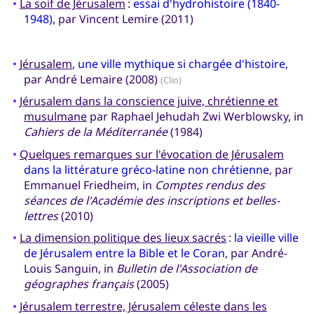
•
La soif de Jérusalem
:
essai d'hydrohistoire (1840-
1948)
, par Vincent Lemire (2011)
•
Jérusalem
,
une ville mythique si chargée d'histoire
,
par André Lemaire (2008)
(Clio)
•
Jérusalem dans la conscience juive, chrétienne et
musulmane
par Raphael Jehudah Zwi Werblowsky, in
Cahiers de la Méditerranée
(1984)
•
Quelques remarques sur l'évocation de Jérusalem
dans la littérature gréco-latine non chrétienne
, par
Emmanuel Friedheim, in
Comptes rendus des
séances de l'Académie des inscriptions et belles-
lettres
(2010)
•
La dimension politique des lieux sacrés
:
la vieille ville
de Jérusalem entre la Bible et le Coran
, par André-
Louis Sanguin, in
Bulletin de l'Association de
géographes français
(2005)
•
Jérusalem terrestre, Jérusalem céleste dans les