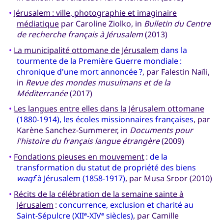
•
Jérusalem : ville, photographie et imaginaire
médiatique
par Caroline Ziolko, in
Bulletin du Centre
de recherche français à Jérusalem
(2013)
•
La municipalité ottomane de Jérusalem
dans la
tourmente de la Première Guerre mondiale :
chronique d'une mort annoncée ?
, par Falestin Naïli,
in
Revue des mondes musulmans et de la
Méditerranée
(2017)
•
Les langues entre elles dans la Jérusalem ottomane
(1880-1914), les écoles missionnaires françaises
, par
Karène Sanchez-Summerer, in
Documents pour
l'histoire du français langue étrangère
(2009)
•
Fondations pieuses en mouvement
:
de la
transformation du statut de propriété des biens
waqf
à Jérusalem (1858-1917)
, par Musa Sroor (2010)
•
Récits de la célébration de la semaine sainte à
Jérusalem
:
concurrence, exclusion et charité au
Saint-Sépulcre (XII
-XIV
siècles)
, par Camille
e
e