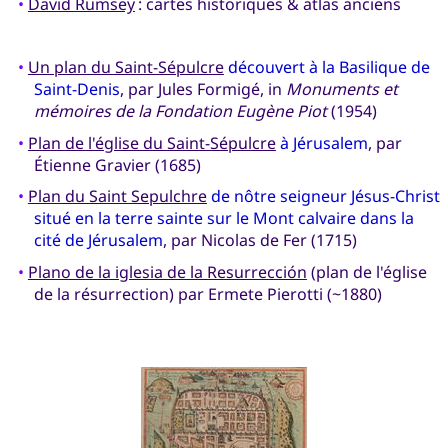
•
David Rumsey
: cartes historiques & atlas anciens
•
Un plan du Saint-Sépulcre
découvert à la Basilique de
Saint-Denis
, par Jules Formigé, in
Monuments et
mémoires de la Fondation Eugène Piot
(1954)
•
Plan de l'église du Saint-Sépulcre
à Jérusalem
, par
Étienne Gravier (1685)
•
Plan du Saint Sepulchre
de nôtre seigneur Jésus-Christ
situé en la terre sainte sur le Mont calvaire dans la
cité de Jérusalem
, par Nicolas de Fer (1715)
•
Plano de la iglesia de la Resurrección
(plan de l'église
de la résurrection) par Ermete Pierotti (~1880)