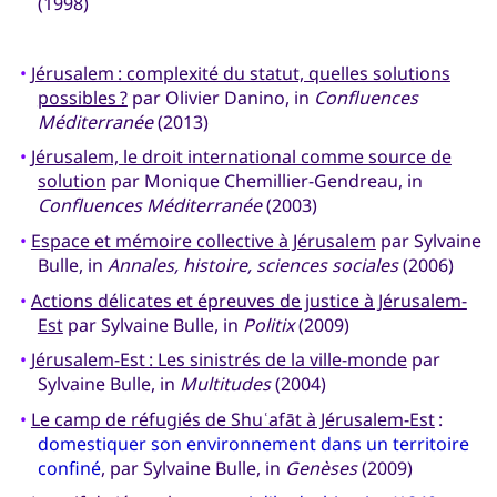
(1998)
•
Jérusalem : complexité du statut, quelles solutions
possibles ?
par Olivier Danino, in
Confluences
Méditerranée
(2013)
•
Jérusalem, le droit international comme source de
solution
par Monique Chemillier-Gendreau, in
Confluences Méditerranée
(2003)
•
Espace et mémoire collective à Jérusalem
par Sylvaine
Bulle, in
Annales, histoire, sciences sociales
(2006)
•
Actions délicates et épreuves de justice à Jérusalem-
Est
par Sylvaine Bulle, in
Politix
(2009)
•
Jérusalem-Est : Les sinistrés de la ville-monde
par
Sylvaine Bulle, in
Multitudes
(2004)
•
Le camp de réfugiés de Shuʿafāt à Jérusalem-Est
:
domestiquer son environnement dans un territoire
confiné
, par Sylvaine Bulle, in
Genèses
(2009)