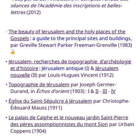
séances de l'Académie des inscriptions et belles-
lettres
(2012)
•
The beauty of Jerusalem and the holy places of the
Gospels
:
a guide to the principal sites and buildings
,
par Greville Stewart Parker Freeman-Grenville (1983)
•
Jérusalem, recherches de topographie, d'archéologie
et d'histoire
:
Jérusalem antique
(I) &
Jérusalem
nouvelle
(II) par Louis-Hugues Vincent (1912)
•
Topographie de Jérusalem
par Joseph Germer-
Durand, in
Échos d'orient
(1903) : I &
II
-
III
-
IV
•
Église du Saint-Sépulcre à Jérusalem
par Christophe-
Édouard Mauss (1911)
•
Le palais de Caïphe et le nouveau jardin Saint-Pierre
des pères assomptionnistes du mont Sion
par Urbain
Coppens (1904)