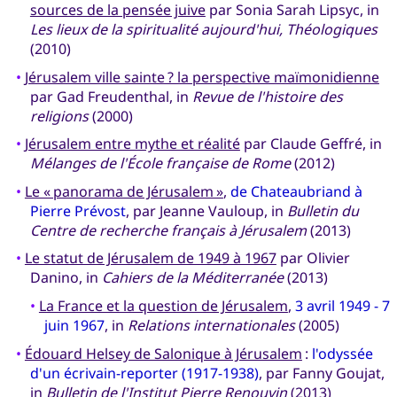
sources de la pensée juive
par Sonia Sarah Lipsyc, in
Les lieux de la spiritualité aujourd'hui, Théologiques
(2010)
•
Jérusalem ville sainte ? la perspective maïmonidienne
par Gad Freudenthal, in
Revue de l'histoire des
religions
(2000)
•
Jérusalem entre mythe et réalité
par Claude Geffré, in
Mélanges de l'École française de Rome
(2012)
•
Le « panorama de Jérusalem »
,
de Chateaubriand à
Pierre Prévost
, par Jeanne Vauloup, in
Bulletin du
Centre de recherche français à Jérusalem
(2013)
•
Le statut de Jérusalem de 1949 à 1967
par Olivier
Danino, in
Cahiers de la Méditerranée
(2013)
•
La France et la question de Jérusalem
,
3 avril 1949 - 7
juin 1967
, in
Relations internationales
(2005)
•
Édouard Helsey de Salonique à Jérusalem
:
l'odyssée
d'un écrivain-reporter (1917-1938)
, par Fanny Goujat,
in
Bulletin de l'Institut Pierre Renouvin
(2013)