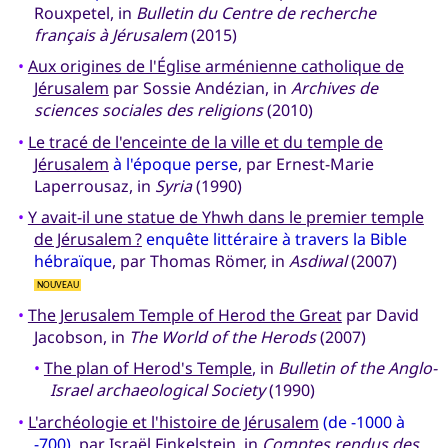
Rouxpetel, in
Bulletin du Centre de recherche
français à Jérusalem
(2015)
•
Aux origines de l'Église arménienne catholique de
Jérusalem
par Sossie Andézian, in
Archives de
sciences sociales des religions
(2010)
•
Le tracé de l'enceinte de la ville et du temple de
Jérusalem
à l'époque perse
, par Ernest-Marie
Laperrousaz, in
Syria
(1990)
•
Y avait-il une statue de Yhwh dans le premier temple
de Jérusalem ?
enquête littéraire à travers la Bible
hébraïque
, par Thomas Römer, in
Asdiwal
(2007)
NOUVEAU
•
The Jerusalem Temple of Herod the Great
par David
Jacobson, in
The World of the Herods
(2007)
•
The plan of Herod's Temple
, in
Bulletin of the Anglo-
Israel archaeological Society
(1990)
•
L'archéologie et l'histoire de Jérusalem
(de -1000 à
-700)
, par Israël Finkelstein, in
Comptes rendus des