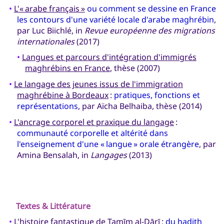
•
L'« arabe français »
ou comment se dessine en France
les contours d'une variété locale d'arabe maghrébin
,
par Luc Biichlé, in
Revue européenne des migrations
internationales
(2017)
•
Langues et parcours d'intégration d'immigrés
maghrébins en France
, thèse (2007)
•
Le langage des jeunes issus de l'immigration
maghrébine à Bordeaux
:
pratiques, fonctions et
représentations
, par Aïcha Belhaiba, thèse (2014)
•
L'ancrage corporel et praxique du langage
:
communauté corporelle et altérité dans
l'enseignement d'une « langue » orale étrangère
, par
Amina Bensalah, in
Langages
(2013)
Textes & Littérature
•
L'histoire fantastique de Tamīm al-Dārī
:
du hadith