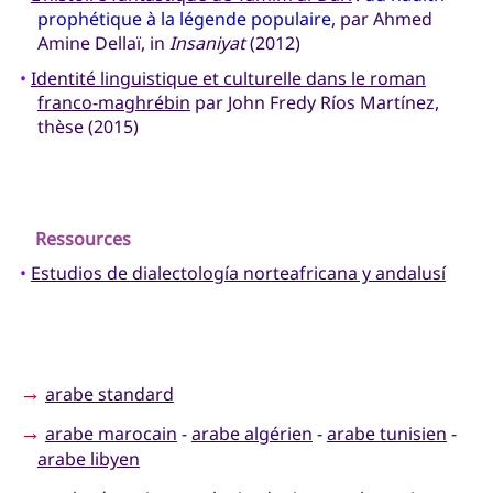
prophétique à la légende populaire
, par Ahmed
Amine Dellaï, in
Insaniyat
(2012)
•
Identité linguistique et culturelle dans le roman
franco-maghrébin
par John Fredy Ríos Martínez,
thèse (2015)
Ressources
•
Estudios de dialectología norteafricana y andalusí
→
arabe standard
→
arabe marocain
-
arabe algérien
-
arabe tunisien
-
arabe libyen