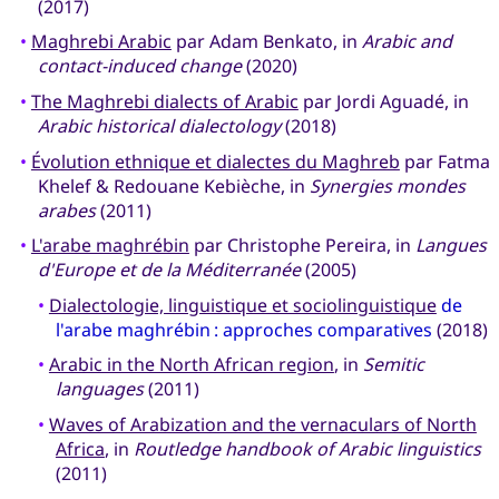
(2017)
•
Maghrebi Arabic
par Adam Benkato, in
Arabic and
contact-induced change
(2020)
•
The Maghrebi dialects of Arabic
par Jordi Aguadé, in
Arabic historical dialectology
(2018)
•
Évolution ethnique et dialectes du Maghreb
par Fatma
Khelef & Redouane Kebièche, in
Synergies mondes
arabes
(2011)
•
L'arabe maghrébin
par Christophe Pereira, in
Langues
d'Europe et de la Méditerranée
(2005)
•
Dialectologie, linguistique et sociolinguistique
de
l'arabe maghrébin : approches comparatives
(2018)
•
Arabic in the North African region
, in
Semitic
languages
(2011)
•
Waves of Arabization and the vernaculars of North
Africa
, in
Routledge handbook of Arabic linguistics
(2011)