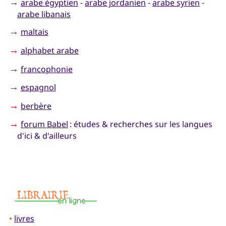
→
arabe égyptien
-
arabe jordanien
-
arabe syrien
-
arabe libanais
→
maltais
→
alphabet arabe
→
francophonie
→
espagnol
→
berbère
→
forum Babel
: études & recherches sur les langues
d'ici & d'ailleurs
•
livres