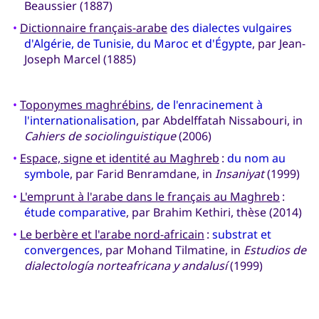
Beaussier (1887)
•
Dictionnaire français-arabe
des dialectes vulgaires
d'Algérie, de Tunisie, du Maroc et d'Égypte
, par Jean-
Joseph Marcel (1885)
•
Toponymes maghrébins
,
de l'enracinement à
l'internationalisation
, par Abdelffatah Nissabouri, in
Cahiers de sociolinguistique
(2006)
•
Espace, signe et identité au Maghreb
:
du nom au
symbole
, par Farid Benramdane, in
Insaniyat
(1999)
•
L'emprunt à l'arabe dans le français au Maghreb
:
étude comparative
, par Brahim Kethiri, thèse (2014)
•
Le berbère et l'arabe nord-africain
:
substrat et
convergences
, par Mohand Tilmatine, in
Estudios de
dialectología norteafricana y andalusí
(1999)