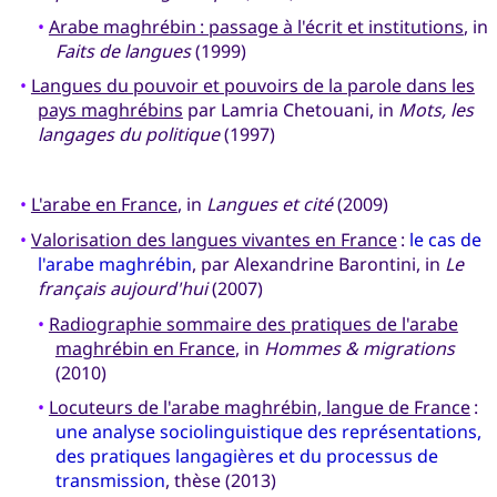
•
Arabe maghrébin : passage à l'écrit et institutions
, in
Faits de langues
(1999)
•
Langues du pouvoir et pouvoirs de la parole dans les
pays maghrébins
par Lamria Chetouani, in
Mots, les
langages du politique
(1997)
•
L'arabe en France
, in
Langues et cité
(2009)
•
Valorisation des langues vivantes en France
:
le cas de
l'arabe maghrébin
, par Alexandrine Barontini, in
Le
français aujourd'hui
(2007)
•
Radiographie sommaire des pratiques de l'arabe
maghrébin en France
, in
Hommes & migrations
(2010)
•
Locuteurs de l'arabe maghrébin, langue de France
:
une analyse sociolinguistique des représentations,
des pratiques langagières et du processus de
transmission
, thèse (2013)