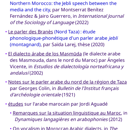
Northern Morocco: the Jebli speech between the
media and the city
, par Montserrat Benítez
Fernández & Jairo Guerrero, in
International Journal
of the Sociology of Language
(2022)
•
Le parler des Branès
(Nord Taza) : étude
phonologique-phonétique d'un parler arabe
jebli
(montagnard)
, par Saïda Larej, thèse (2020)
•
El dialecto árabe de los Maṣmūda
(le dialecte arabe
des Masmouda, dans le nord du Maroc) par Ángeles
Vicente, in
Estudios de dialectología norteafricana y
andalusí
(2002)
•
Notes sur le parler arabe du nord de la région de Taza
par Georges Colin, in
Bulletin de l'Institut français
d'archéologie orientale
(1921)
•
études
sur l'arabe marocain par Jordi Aguadé
•
Remarques sur la situation linguistique au Maroc
, in
Dynamiques langagières en arabophonies
(2012)
•
On vocalism in Moroccan Arabic dialects
, in
The