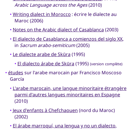
Arabic Language across the Ages
(2010)
•
Writing dialect in Morocco
: écrire le dialecte au
Maroc (2006)
•
Notes on the Arabic dialect of Casablanca
(2003)
•
El dialecto de Casablanca a comienzos del siglo XX
,
in
Sacrum arabo-semiticum
(2005)
•
Le dialecte arabe de Skūra
(1995)
•
El dialecto árabe de Skūra
(1995)
(version complète)
•
études
sur l'arabe marocain par Francisco Moscoso
García
•
L'arabe marocain, une langue minoritaire étrangère
parmi d'autres langues minoritaires en Espagne
(2010)
•
Jeux d'enfants à Chefchaouen
(nord du Maroc)
(2002)
•
El árabe marroquí, una lengua y no un dialecto
,