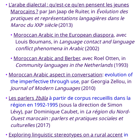
•
L'arabe dialectal : qu'est-ce qu'en pensent les jeunes
Marocains ?
par Jan Jaap de Ruiter, in
Évolution des
pratiques et représentations langagières dans le
Maroc du XXI
siècle
(2013)
e
•
Moroccan Arabic in the European diaspora
, avec
Louis Boumans, in
Language contact and language
conflict phenomena in Arabic
(2002)
•
Moroccan Arabic and Berber
, avec Roel Otten, in
Community languages in the Netherlands
(1993)
•
Moroccan Arabic aspect in conversation
:
evolution of
the imperfective through use
, par Georgia Zellou, in
Journal of Modern Languages
(2010)
•
Les parlers
žbāla
à partir de corpus recueillis dans la
région en 1992-1995
(sous la direction de Simon
Lévy), par Dominique Caubet, in
La région du Nord-
Ouest marocain : parlers et pratiques sociales et
culturelles
(2017)
•
Exploring linguistic stereotypes on a rural accent
in