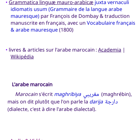
•
Grammatica linguæ mauro-arabicæ
juxta vernaculi
idiomatis usum (Grammaire de la langue arabe
mauresque)
par François de Dombay & traduction
manuscrite en français, avec un
Vocabulaire français
& arabe mauresque
(1800)
•
livres & articles sur l'arabe marocain :
Academia
|
Wikipédia
L'arabe marocain
مغريبي
Marocain
s'écrit
maghribiya
(maghrébin),
دارجة
mais on dit plutôt que l'on parle la
darija
(dialecte, c'est à dire l'arabe dialectal).