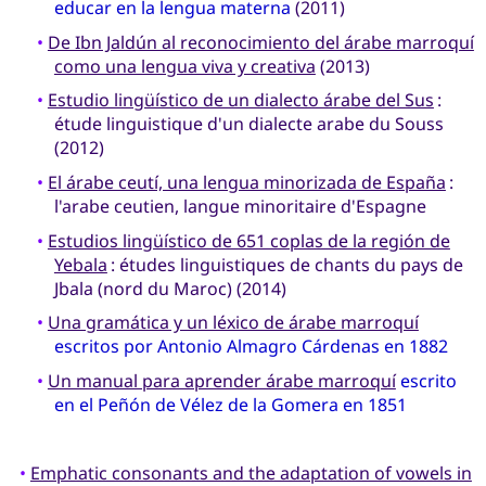
educar en la lengua materna
(2011)
•
De Ibn Jaldún al reconocimiento del árabe marroquí
como una lengua viva y creativa
(2013)
•
Estudio lingüístico de un dialecto árabe del Sus
:
étude linguistique d'un dialecte arabe du Souss
(2012)
•
El árabe ceutí, una lengua minorizada de España
:
l'arabe ceutien, langue minoritaire d'Espagne
•
Estudios lingüístico de 651 coplas de la región de
Yebala
: études linguistiques de chants du pays de
Jbala (nord du Maroc) (2014)
•
Una gramática y un léxico de árabe marroquí
escritos por Antonio Almagro Cárdenas en 1882
•
Un manual para aprender árabe marroquí
escrito
en el Peñón de Vélez de la Gomera en 1851
•
Emphatic consonants and the adaptation of vowels in