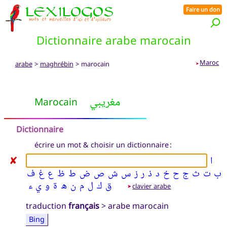
Faire un don
Dictionnaire arabe marocain
Maroc
arabe
>
maghrébin
> marocain
➤
مغريبي
Marocain
Dictionnaire
écrire un mot & choisir un dictionnaire :
ا
✘
ب
ت
ث
ج
ح
خ
د
ذ
ر
ز
س
ش
ص
ض
ط
ظ
ع
غ
ف
ق
ك
ل
م
ن
ه
ة
و
ي
ء
clavier arabe
➤
traduction
français
> arabe marocain
Bing