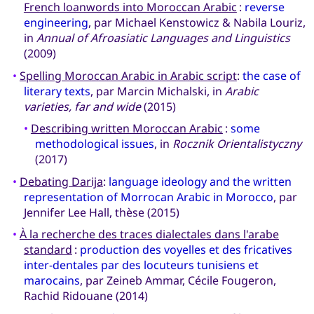
French loanwords into Moroccan Arabic
:
reverse
engineering
, par Michael Kenstowicz & Nabila Louriz,
in
Annual of Afroasiatic Languages and Linguistics
(2009)
•
Spelling Moroccan Arabic in Arabic script
:
the case of
literary texts
, par Marcin Michalski, in
Arabic
varieties, far and wide
(2015)
•
Describing written Moroccan Arabic
:
some
methodological issues
, in
Rocznik Orientalistyczny
(2017)
•
Debating Darija
:
language ideology and the written
representation of Morrocan Arabic in Morocco
, par
Jennifer Lee Hall, thèse (2015)
•
À la recherche des traces dialectales dans l'arabe
standard
:
production des voyelles et des fricatives
inter-dentales par des locuteurs tunisiens et
marocains
, par Zeineb Ammar, Cécile Fougeron,
Rachid Ridouane (2014)