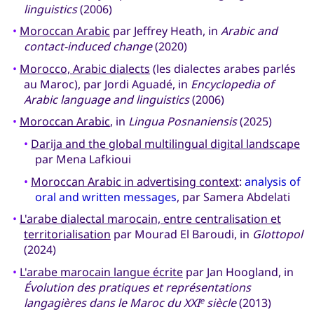
linguistics
(2006)
•
Moroccan Arabic
par Jeffrey Heath, in
Arabic and
contact-induced change
(2020)
•
Morocco, Arabic dialects
(les dialectes arabes parlés
au Maroc), par Jordi Aguadé, in
Encyclopedia of
Arabic language and linguistics
(2006)
•
Moroccan Arabic
, in
Lingua Posnaniensis
(2025)
•
Darija and the global multilingual digital landscape
par Mena Lafkioui
•
Moroccan Arabic in advertising context
:
analysis of
oral and written messages
, par Samera Abdelati
•
L'arabe dialectal marocain, entre centralisation et
territorialisation
par Mourad El Baroudi, in
Glottopol
(2024)
•
L'arabe marocain langue écrite
par Jan Hoogland, in
Évolution des pratiques et représentations
langagières dans le Maroc du XXI
siècle
(2013)
e