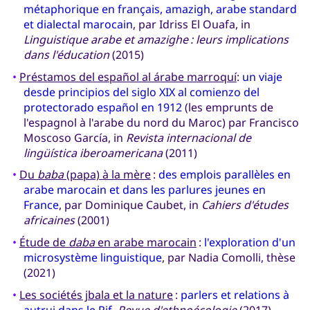
métaphorique en français, amazigh, arabe standard
et dialectal marocain
, par Idriss El Ouafa, in
Linguistique arabe et amazighe : leurs implications
dans l'éducation
(2015)
•
Préstamos del español al árabe marroquí
:
un viaje
desde principios del siglo XIX al comienzo del
protectorado español en 1912
(les emprunts de
l'espagnol à l'arabe du nord du Maroc) par Francisco
Moscoso García, in
Revista internacional de
lingüística iberoamericana
(2011)
•
Du
baba
(papa) à la mère
:
des emplois parallèles en
arabe marocain et dans les parlures jeunes en
France
, par Dominique Caubet, in
Cahiers d'études
africaines
(2001)
•
Étude de
daba
en arabe marocain
:
l'exploration d'un
microsystème linguistique
, par Nadia Comolli, thèse
(2021)
•
Les sociétés jbala et la nature
:
parlers et relations à
autrui dans le Rif
,
Revue d'ethnoécologie
(2017)