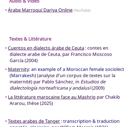
Audio & Vidéo
•
Árabe Marroquí Dariya Online
(YouTube)
Textes & Littérature
•
Cuentos en dialecto árabe de Ceuta
: contes en
dialecte arabe de Ceuta, par Francisco Moscoso
García (2004)
•
Maternity
:
an example of a Moroccan female sociolect
(Marrakesh)
(analyse d'un corpus de textes sur la
maternité) par Pablo Sánchez, in
Estudios de
dialectología norteafricana y andalusí
(2009)
•
La littérature marocaine face au Mashriq
par Chakib
Ararou, thèse (2025)
•
Textes arabes de Tanger
:
transcription & traduction