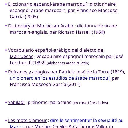
•
Diccionario español-árabe marroquí
: dictionnaire
espagnol-arabe marocain, par Francisco Moscoso
García (2005)
•
Dictionary of Moroccan Arabic
: dictionnaire arabe
marocain-anglais, par Richard Harrell (1964)
•
Vocabulario español-arábigo del dialecto de
Marruecos
: vocabulaire espagnol-marocain par José
Lerchundi (1892)
(alphabets arabe & latin)
•
Refranes y adagios
par Patricio José de la Torre (1819),
un pionero en los estudios de árabe marroquí
, par
Francisco Moscoso García (2011)
•
Yabiladi
: prénoms marocains
(en caractères latins)
•
Les mots d'amour
:
dire le sentiment et la sexualité au
Maroc
, par Mériam Cheikh & Catherine Miller, in