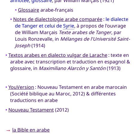
annotée, glossaire
, par William Marçais (1921)
•
Glossaire
arabe-français
•
Notes de dialectologie arabe comparée
:
le dialecte
de Tanger et celui de
Syrie
, à propos de l'ouvrage
de William Marçais
Texte arabes de Tanger
, par
Louis Ronzevalle, in
Mélanges de l'Université Saint-
Joseph
(1914)
•
Textos arabes en dialecto vulgar de Larache
: texte en
arabe avec transcription et traduction en espagnol &
glossaire, in
Maximiliano Alarcón y Santón
(1913)
•
YouVersion
: Nouveau Testament en arabe marocain
(Société biblique au Maroc, 2012) & différentes
traductions en arabe
•
Nouveau Testament
(2012)
→
la Bible en arabe