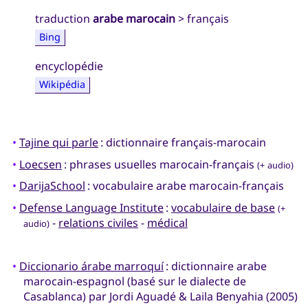
traduction
arabe marocain
> français
Bing
encyclopédie
Wikipédia
•
Tajine qui parle
: dictionnaire français-marocain
•
Loecsen
: phrases usuelles marocain-français
(+ audio)
•
DarijaSchool
: vocabulaire arabe marocain-français
•
Defense Language Institute
:
vocabulaire de base
(+
-
relations civiles
-
médical
audio)
•
Diccionario árabe marroquí
: dictionnaire arabe
marocain-espagnol (basé sur le dialecte de
Casablanca) par Jordi Aguadé & Laila Benyahia (2005)