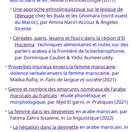
•
Une approche ethnolinguistique sur le lexique de
l'élevage
chez les Jbala et les Ghomara (nord-ouest
du Maroc)
, par Amina Naciri-Azzouz & Ángeles
Vicente
•
Céréales, pains, levains et fours dans la région d'El
Hoceima
:
techniques alimentaires et notes sur des
parlers arabes à la frontière de la berbérophonie
,
par Dominique Caubet & Yildiz Aumeeruddy
•
Proverbes injurieux envers la femme marocaine
:
violence verbale envers la femme marocaine
, par
Malika Rafiq, in
Faits de langue et société
(2021)
•
Genre et nombre des emprunts nominaux de l'arabe
marocain au français
:
étude phonétique et
morphologique
, par Mjid El garni, in
Pratiques
(2021)
•
La femme dans les devinettes
en arabe marocain
, par
Fatima Zahra Issaiene, in
La linguistique
(2022)
•
La négation dans la devinette
en arabe marocain
, in