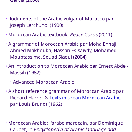
García (2006)
•
Rudiments of the Arabic-vulgar of Morocco
par
Joseph Lerchundi (1900)
•
Moroccan Arabic textbook
,
Peace Corps
(2011)
•
A grammar of Moroccan Arabic
par Moha Ennaji,
Ahmed Makhoukh, Hassan Es-saiydy, Mohamed
Moubtassime, Souad Slaoui (2004)
•
An introduction to Moroccan Arabic
par Ernest Abdel-
Massih (1982)
•
Advanced Moroccan Arabic
•
A short reference grammar of Moroccan Arabic
par
Richard Harrell &
Texts in urban Moroccan Arabic
,
par Louis Brunot (1962)
•
Moroccan Arabic
: l'arabe marocain, par Dominique
Caubet, in
Encyclopedia of Arabic language and