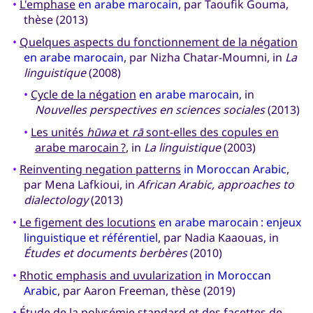
•
L'emphase
en arabe marocain
, par Taoufik Gouma,
thèse (2013)
•
Quelques aspects du fonctionnement de la négation
en arabe marocain
, par Nizha Chatar-Moumni, in
La
linguistique
(2008)
•
Cycle de la négation
en arabe marocain
, in
Nouvelles perspectives en sciences sociales
(2013)
•
Les unités
hūwa
et
rā
sont-elles des copules en
arabe marocain ?
, in
La linguistique
(2003)
•
Reinventing negation patterns
in Moroccan Arabic
,
par Mena Lafkioui, in
African Arabic, approaches to
dialectology
(2013)
•
Le figement des locutions
en arabe marocain : enjeux
linguistique et référentiel
, par Nadia Kaaouas, in
Études et documents berbères
(2010)
•
Rhotic emphasis and uvularization
in Moroccan
Arabic
, par Aaron Freeman, thèse (2019)
•
Étude de la polysémie standard et des facettes de