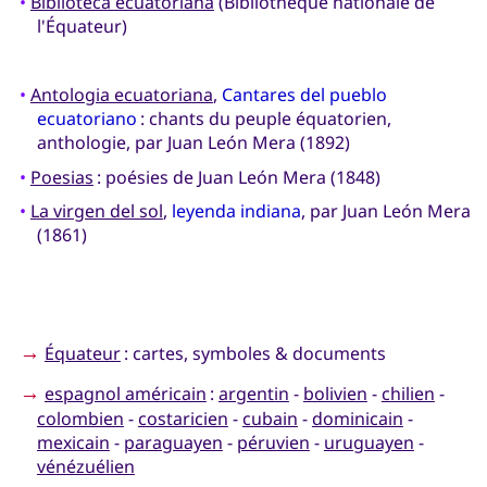
•
Biblioteca ecuatoriana
(Bibliothèque nationale de
l'Équateur)
•
Antologia ecuatoriana
,
Cantares del pueblo
ecuatoriano
: chants du peuple équatorien,
anthologie, par Juan León Mera (1892)
•
Poesias
: poésies de Juan León Mera (1848)
•
La virgen del sol
,
leyenda indiana
, par Juan León Mera
(1861)
→
Équateur
: cartes, symboles & documents
→
espagnol américain
:
argentin
-
bolivien
-
chilien
-
colombien
-
costaricien
-
cubain
-
dominicain
-
mexicain
-
paraguayen
-
péruvien
-
uruguayen
-
vénézuélien