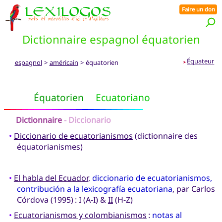
Faire un don
Dictionnaire espagnol équatorien
Équateur
espagnol
>
américain
> équatorien
➤
Équatorien
Ecuatoriano
Dictionnaire
- Diccionario
•
Diccionario de ecuatorianismos
(dictionnaire des
équatorianismes)
•
El habla del Ecuador
,
diccionario de ecuatorianismos,
contribución a la lexicografía ecuatoriana
, par Carlos
Córdova (1995) : I (A-I) &
II
(H-Z)
•
Ecuatorianismos y colombianismos
:
notas al