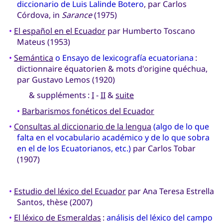
diccionario de Luis Lalinde Botero
, par Carlos
Córdova, in
Sarance
(1975)
•
El español en el Ecuador
par Humberto Toscano
Mateus (1953)
•
Semántica
o Ensayo de lexicografía ecuatoriana
:
dictionnaire équatorien & mots d'origine quéchua,
par Gustavo Lemos (1920)
& suppléments :
I
-
II
&
suite
•
Barbarismos fonéticos del Ecuador
•
Consultas al diccionario de la lengua
(algo de lo que
falta en el vocabulario académico y de lo que sobra
en el de los Ecuatorianos, etc.)
par Carlos Tobar
(1907)
•
Estudio del léxico del Ecuador
par Ana Teresa Estrella
Santos, thèse (2007)
•
El léxico de Esmeraldas
:
análisis del léxico del campo