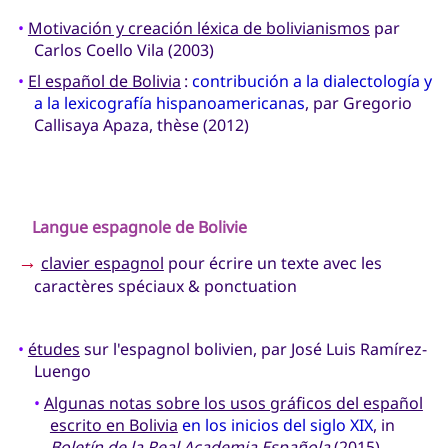
•
Motivación y creación léxica de bolivianismos
par
Carlos Coello Vila (2003)
•
El español de Bolivia
:
contribución a la dialectología y
a la lexicografía hispanoamericanas
, par Gregorio
Callisaya Apaza, thèse (2012)
Langue espagnole de Bolivie
→
clavier espagnol
pour écrire un texte avec les
caractères spéciaux & ponctuation
•
études
sur l'espagnol bolivien, par José Luis Ramírez-
Luengo
•
Algunas notas sobre los usos gráficos del español
escrito en Bolivia
en los inicios del siglo XIX
, in
Boletín de la Real Academia Española
(2015)