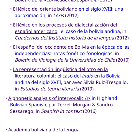
•
El léxico del oriente boliviano
en el siglo XVIII: una
aproximación
, in
Lexis
(2012)
•
El léxico en los procesos de dialectalización del
español americano
:
el caso de la bolivia andina
, in
Cuadernos del Instituto historia de la lengua
(2012)
•
El español del occidente de Bolivia
en la época de las
independencias: notas fonético-fonológicas
, in
Boletín de filología de la Universidad de Chile
(2010)
•
La representación lingüística del otro en la
literatura colonial
:
el caso del
indio
en la Bolivia
andina del siglo XVIII
, par avec Silvia Ruiz-Tresgallo,
in
Estudios de teoría literaria
(2019)
•
A phonetic analysis of intervocalic /r/
in Highland
Bolivian Spanish
, par Terrell Morgan & Sandro
Sessarego, in
Spanish in context
(2016)
•
Academia boliviana de la lengua