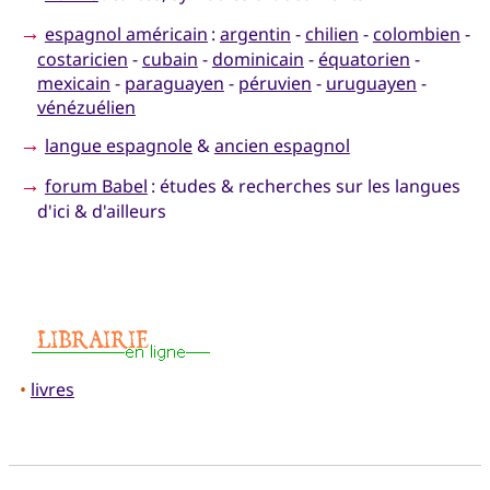
→
espagnol américain
:
argentin
-
chilien
-
colombien
-
costaricien
-
cubain
-
dominicain
-
équatorien
-
mexicain
-
paraguayen
-
péruvien
-
uruguayen
-
vénézuélien
→
langue espagnole
&
ancien espagnol
→
forum Babel
: études & recherches sur les langues
d'ici & d'ailleurs
•
livres