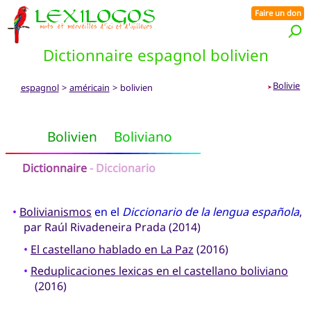
Faire un don
Dictionnaire espagnol bolivien
Bolivie
espagnol
>
américain
> bolivien
➤
Bolivien
Boliviano
Dictionnaire
- Diccionario
•
Bolivianismos
en el
Diccionario de la lengua española
,
par Raúl Rivadeneira Prada (2014)
•
El castellano hablado en La Paz
(2016)
•
Reduplicaciones lexicas en el castellano boliviano
(2016)